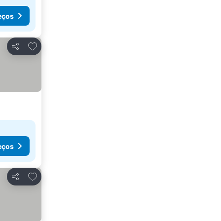
eços
Adicionar aos favoritos
Partilhar
eços
Adicionar aos favoritos
Partilhar