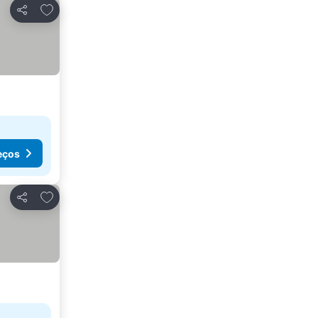
Adicionar aos favoritos
Partilhar
eços
Adicionar aos favoritos
Partilhar