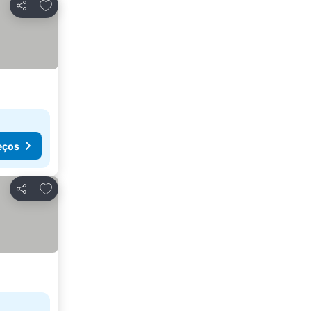
Adicionar aos favoritos
Partilhar
eços
Adicionar aos favoritos
Partilhar