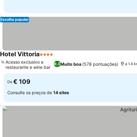
Escolha popular
Hotel Vittoria
4 Estrelas
Ver preços
Acesso exclusivo a
Muito boa
(578 pontuações)
8,0
a 1.4 
restaurante e wine bar
Ver preços
€ 109
De
Consulte os preços de
14 sites