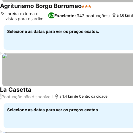
Agriturismo Borgo Borromeo
3 Estrelas
Ver preços
Lareira externa e
Excelente
(342 pontuações)
9,3
a 1.6 km 
vistas para o jardim
Ver preços
Selecione as datas para ver os preços exatos.
La Casetta
Ver preços
Pontuação não disponível
/
a 1.4 km de Centro da cidade
Selecione as datas para ver os preços exatos.