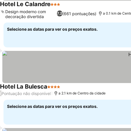
Hotel Le Calandre
3 Estrelas
Ver preços
Design moderno com
(661 pontuações)
7,2
a 0.1 km de Cent
decoração divertida
Ver preços
Selecione as datas para ver os preços exatos.
Hotel La Bulesca
4 Estrelas
Ver preços
Pontuação não disponível
/
a 2.1 km de Centro da cidade
Selecione as datas para ver os preços exatos.