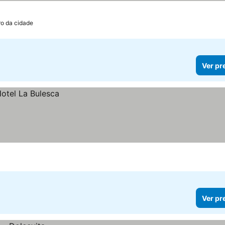
ro da cidade
Ver pr
Ver pr