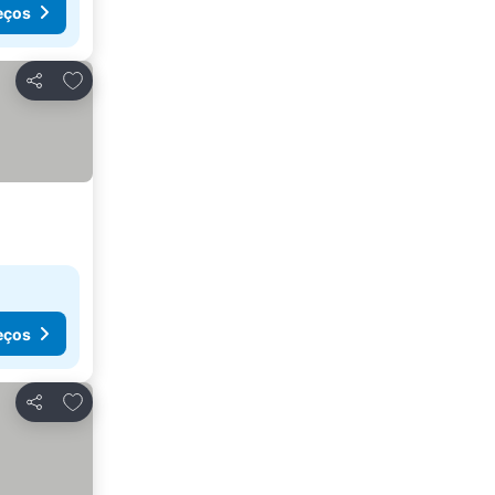
eços
Adicionar aos favoritos
Partilhar
eços
Adicionar aos favoritos
Partilhar