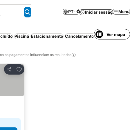
PT · €
Menu
Iniciar sessão
.
Ver mapa
cluído
Piscina
Estacionamento
Cancelamento gratuito
o os pagamentos influenciam os resultados
Adicionar aos favoritos
Partilhar