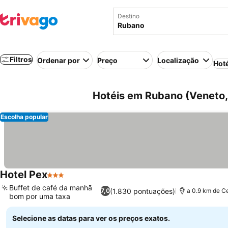
Destino
Filtros
Ordenar por
Preço
Localização
Hot
Hotéis em Rubano (Veneto, 
Escolha popular
Hotel Pex
3 Estrelas
Ver preços
Buffet de café da manhã
(1.830 pontuações)
7,0
a 0.9 km de C
bom por uma taxa
Ver preços
Selecione as datas para ver os preços exatos.