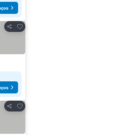
eços
Adicionar aos favoritos
Partilhar
eços
Adicionar aos favoritos
Partilhar