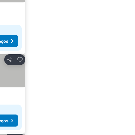
eços
Adicionar aos favoritos
Partilhar
eços