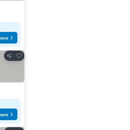
eços
Adicionar aos favoritos
Partilhar
eços