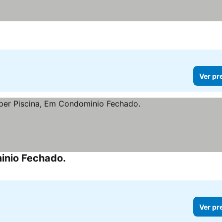
Ver pr
inio Fechado.
Ver pr