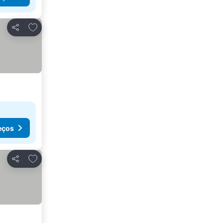
Adicionar aos favoritos
Partilhar
eços
Adicionar aos favoritos
Partilhar