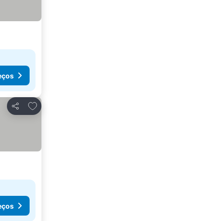
eços
Adicionar aos favoritos
Partilhar
eços