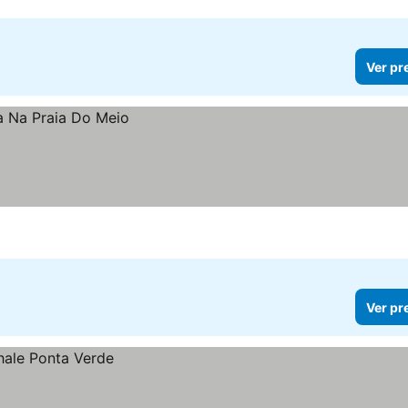
Ver pr
Ver pr