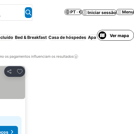
PT · €
Menu
Iniciar sessão
.
Ver mapa
cluído
Bed & Breakfast
Casa de hóspedes
Aparthotel
Casa/apart
o os pagamentos influenciam os resultados
Adicionar aos favoritos
Partilhar
eços