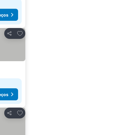
eços
Adicionar aos favoritos
Partilhar
eços
Adicionar aos favoritos
Partilhar