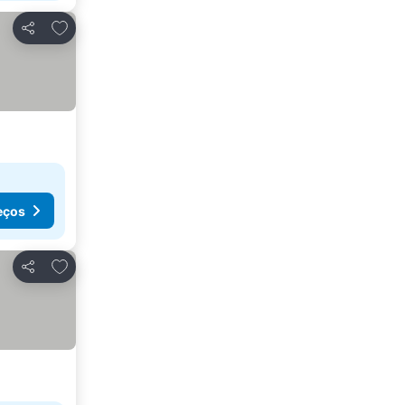
Adicionar aos favoritos
Partilhar
eços
Adicionar aos favoritos
Partilhar