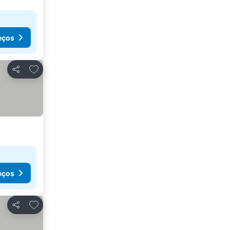
eços
Adicionar aos favoritos
Partilhar
eços
Adicionar aos favoritos
Partilhar