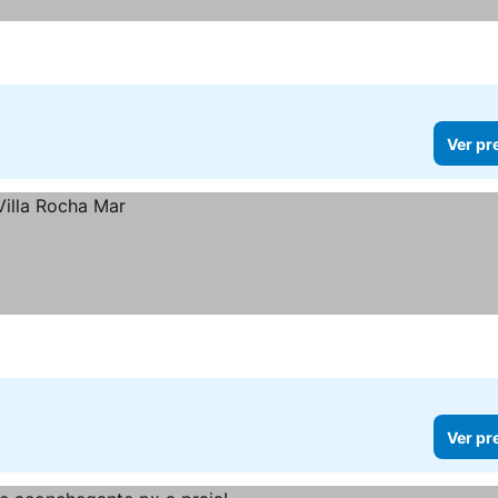
Ver pr
Ver pr