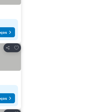
eços
Adicionar aos favoritos
Partilhar
eços