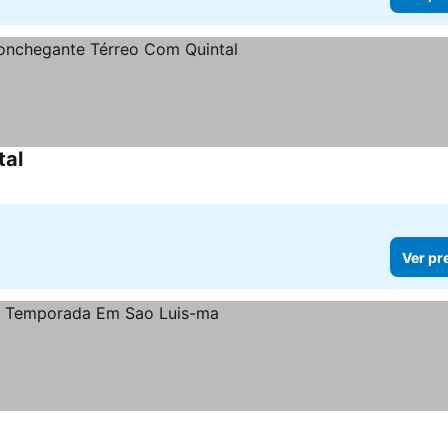
tal
Ver pr