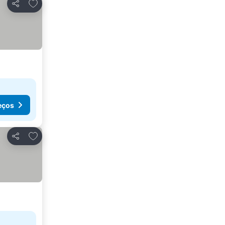
Adicionar aos favoritos
Partilhar
eços
Adicionar aos favoritos
Partilhar