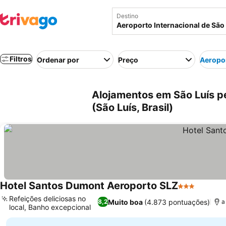
Destino
Filtros
Ordenar por
Preço
Aeropor
Alojamentos em São Luís pe
(São Luís, Brasil)
Hotel Santos Dumont Aeroporto SLZ
3 Estrelas
Ver pre
Refeições deliciosas no
Muito boa
(4.873 pontuações)
8,2
a
local, Banho excepcional
Ver preços