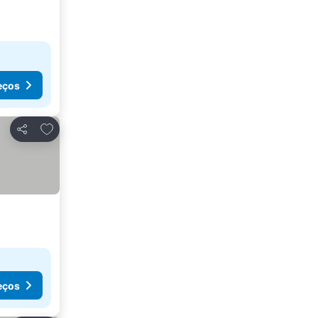
eços
Adicionar aos favoritos
Partilhar
eços