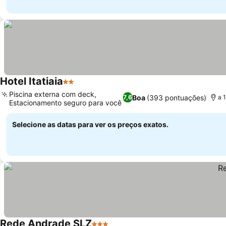
Hotel Itatiaia
2 Estrelas
Ver preços
Piscina externa com deck,
Boa
(393 pontuações)
7,6
a 
Estacionamento seguro para você
Ver preços
Selecione as datas para ver os preços exatos.
Rede Andrade SLZ