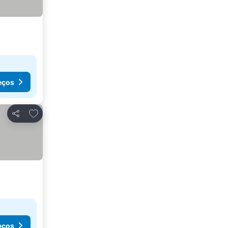
eços
Adicionar aos favoritos
Partilhar
eços