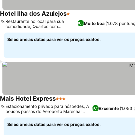
Hotel Ilha dos Azulejos
1 Estrelas
Ver preços
Restaurante no local para sua
Muito boa
(1.078 pontua
8,3
comodidade, Quartos com
Ver preços
decoração única
Selecione as datas para ver os preços exatos.
Mais Hotel Express
3 Estrelas
Ver preços
Estacionamento privado para hóspedes, A
Excelente
(1.053 
8,5
poucos passos do Aeroporto Marechal
Ver preços
Cunha Machado
Selecione as datas para ver os preços exatos.