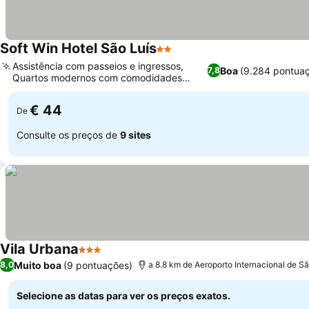
Soft Win Hotel São Luís
2 Estrelas
Ver preços
Assistência com passeios e ingressos,
Boa
(9.284 pontua
7,8
Quartos modernos com comodidades
Ver preços
essenciais
€ 44
De
Consulte os preços de
9 sites
Vila Urbana
3 Estrelas
Ver preços
Muito boa
(9 pontuações)
8,0
a 8.8 km de Aeroporto Internacional de Sã
Selecione as datas para ver os preços exatos.