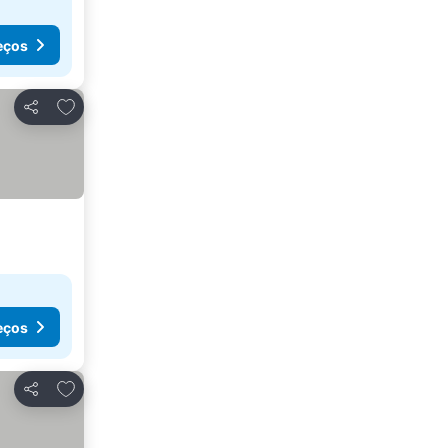
eços
Adicionar aos favoritos
Partilhar
eços
Adicionar aos favoritos
Partilhar