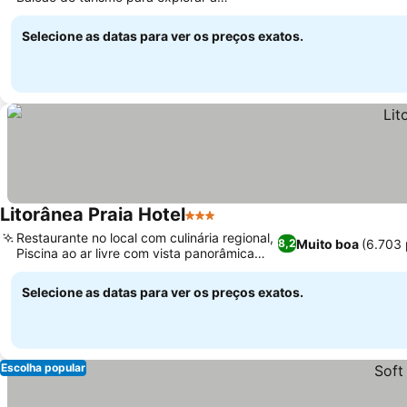
Ver preços
região
Selecione as datas para ver os preços exatos.
Litorânea Praia Hotel
3 Estrelas
Ver preços
Restaurante no local com culinária regional,
Muito boa
(6.703
8,2
Piscina ao ar livre com vista panorâmica
Ver preços
para o oceano
Selecione as datas para ver os preços exatos.
Escolha popular