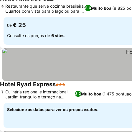
3 Estrelas
Ver preços
Restaurante que serve cozinha brasileira,
Muito boa
(8.825 po
8,0
Quartos com vista para o lago ou para a
Ver preços
cidade
€ 25
De
Consulte os preços de
6 sites
Hotel Ryad Express
3 Estrelas
Ver preços
Culinária regional e internacional,
Muito boa
(1.475 pontuaç
8,2
Jardim tranquilo e terraço na
Ver preços
cobertura
Selecione as datas para ver os preços exatos.