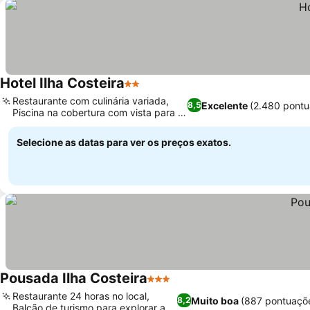
Hotel Ilha Costeira
2 Estrelas
Ver preços
Restaurante com culinária variada,
Excelente
(2.480 pontu
8,5
Piscina na cobertura com vista para a
Ver preços
cidade
Selecione as datas para ver os preços exatos.
Pousada Ilha Costeira
3 Estrelas
Ver preços
Restaurante 24 horas no local,
Muito boa
(887 pontuaçõ
8,2
Balcão de turismo para explorar a