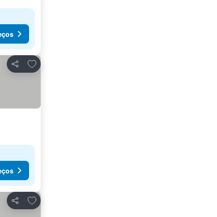
eços
Adicionar aos favoritos
Partilhar
eços
Adicionar aos favoritos
Partilhar