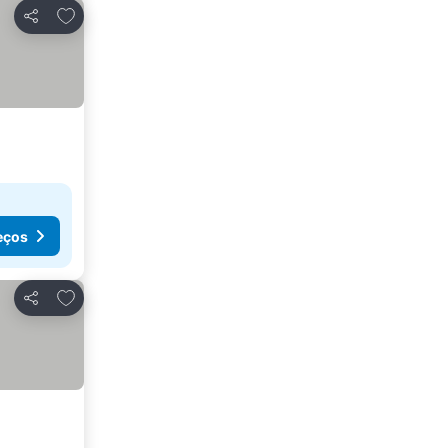
Adicionar aos favoritos
Partilhar
eços
Adicionar aos favoritos
Partilhar