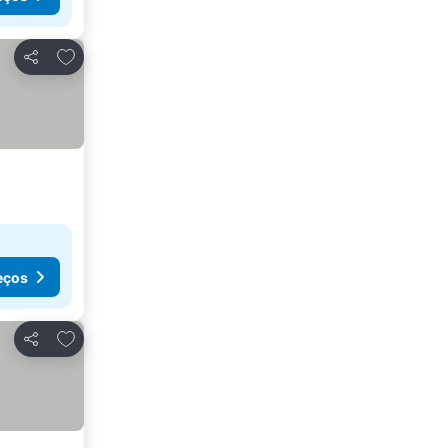
Adicionar aos favoritos
Partilhar
eços
Adicionar aos favoritos
Partilhar