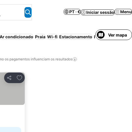
PT · €
Menu
Iniciar sessão
.
Ver mapa
Ar condicionado
Praia
Wi-fi
Estacionamento
Piscina
Aparthote
o os pagamentos influenciam os resultados
Adicionar aos favoritos
Partilhar