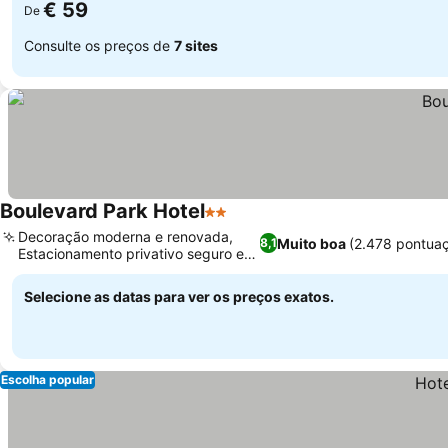
€ 59
De
Consulte os preços de
7 sites
Boulevard Park Hotel
2 Estrelas
Ver preços
Decoração moderna e renovada,
Muito boa
(2.478 pontua
8,1
Estacionamento privativo seguro e
Ver preços
amplo
Selecione as datas para ver os preços exatos.
Escolha popular