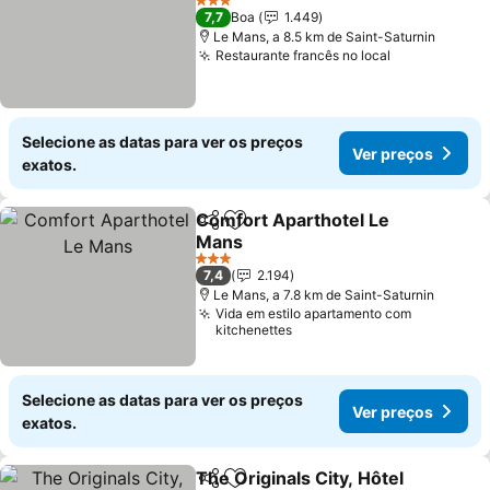
Ver preços
3 Estrelas
7,7
Boa
1.449
Le Mans, a 8.5 km de Saint-Saturnin
Restaurante francês no local
Ver preços
Selecione as datas para ver os preços
Ver preços
exatos.
Comfort Aparthotel Le
Partilhar
Adicionar aos favoritos
Mans
Ver preços
3 Estrelas
7,4
2.194
Le Mans, a 7.8 km de Saint-Saturnin
Vida em estilo apartamento com
kitchenettes
Selecione as datas para ver os preços
Ver preços
exatos.
The Originals City, Hôtel
Partilhar
Adicionar aos favoritos