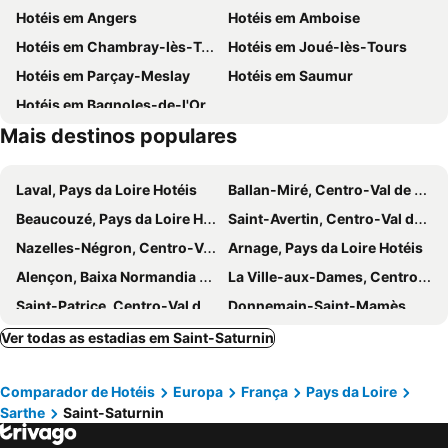
Hotéis em Angers
Hotéis em Amboise
B&B HOTEL Le Mans Sud
Brit Hotel Le Cottage
Hotéis em Chambray-lès-Tours
Hotéis em Joué-lès-Tours
Hôtel Déco'lia-Soirée étape
Hotéis em Parçay-Meslay
Hotéis em Saumur
Hotéis em Bagnoles-de-l'Orne
Mais destinos populares
Laval, Pays da Loire Hotéis
Ballan-Miré, Centro-Val de Loire Hotéis
Beaucouzé, Pays da Loire Hotéis
Saint-Avertin, Centro-Val de Loire Hotéis
Nazelles-Négron, Centro-Val de Loire Hotéis
Arnage, Pays da Loire Hotéis
Alençon, Baixa Normandia Hotéis
La Ville-aux-Dames, Centro-Val de Loire Hotéis
Saint-Patrice, Centro-Val de Loire Hotéis
Donnemain-Saint-Mamès, Centro-Val de Loire Hotéis
Turquant, Pays da Loire Hotéis
Yvré-l'Évêque, Pays da Loire Hotéis
Ver todas as estadias em Saint-Saturnin
Mulsanne, Pays da Loire Hotéis
Bellême, Baixa Normandia Hotéis
Comparador de Hotéis
Europa
França
Pays da Loire
Changé, Pays da Loire Hotéis
Fondettes, Centro-Val de Loire Hotéis
Sarthe
Saint-Saturnin
Rochecorbon, Centro-Val de Loire Hotéis
Vouvray, Centro-Val de Loire Hotéis