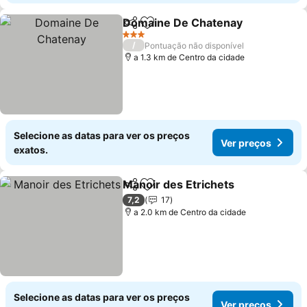
Domaine De Chatenay
Partilhar
Adicionar aos favoritos
Ver
3 Estrelas
/
Pontuação não disponível
a 1.3 km de Centro da cidade
Selecione as datas para ver os preços
Ver preços
exatos.
Manoir des Etrichets
Partilhar
Adicionar aos favoritos
Ver p
7,2
17
a 2.0 km de Centro da cidade
Selecione as datas para ver os preços
Ver preços