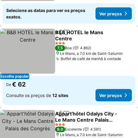
Selecione as datas para ver os preços
Ver preços
exatos.
B&B HOTEL le Mans
Partilhar
Adicionar aos favoritos
Centre
Ver preços
3 Estrelas
7,5
Boa
4.862
Le Mans, a 7.0 km de Saint-Saturnin
Buffet de café da manhã à vontade
Ver pr
Escolha popular
€ 62
De
Consulte os preços de
12 sites
Ver preços
Appart'hôtel Odalys City -
Partilhar
Adicionar aos favoritos
Le Mans Centre Palais
des Congrès
Ver preços
3 Estrelas
9,0
Excelente
4.591
Le Mans, a 7.0 km de Saint-Saturnin