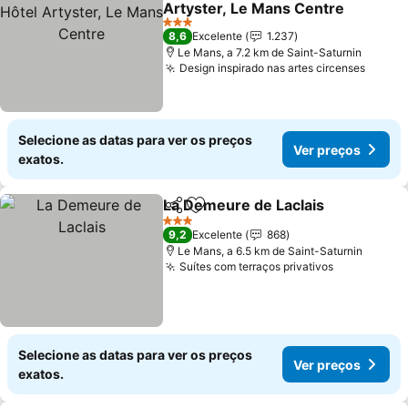
Artyster, Le Mans Centre
Ver preços
3 Estrelas
8,6
Excelente
1.237
Le Mans, a 7.2 km de Saint-Saturnin
Design inspirado nas artes circenses
Ver p
Selecione as datas para ver os preços
Ver preços
exatos.
La Demeure de Laclais
Partilhar
Adicionar aos favoritos
Ver
3 Estrelas
9,2
Excelente
868
Le Mans, a 6.5 km de Saint-Saturnin
Suítes com terraços privativos
Ver preços
Selecione as datas para ver os preços
Ver preços
exatos.