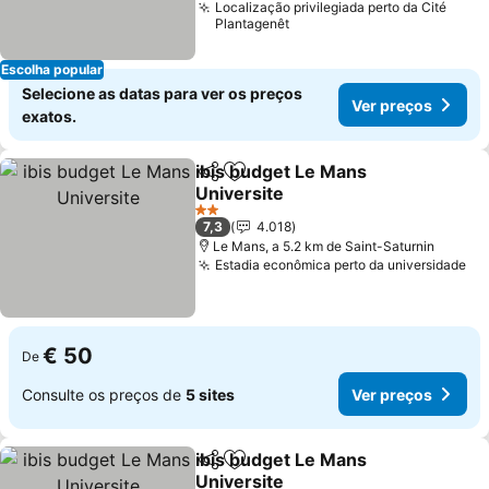
Localização privilegiada perto da Cité
Plantagenêt
Escolha popular
Selecione as datas para ver os preços
Ver preços
exatos.
ibis budget Le Mans
Partilhar
Adicionar aos favoritos
Universite
Ver preços
2 Estrelas
7,3
4.018
Le Mans, a 5.2 km de Saint-Saturnin
Estadia econômica perto da universidade
Ve
€ 50
De
Consulte os preços de
5 sites
Ver preços
ibis budget Le Mans
Partilhar
Adicionar aos favoritos
Universite