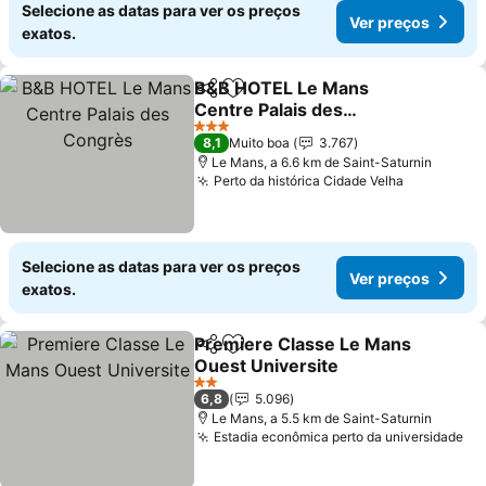
Selecione as datas para ver os preços
Ver preços
exatos.
B&B HOTEL Le Mans
Partilhar
Adicionar aos favoritos
Centre Palais des
Congrès
Ver preços
3 Estrelas
8,1
Muito boa
3.767
Le Mans, a 6.6 km de Saint-Saturnin
Perto da histórica Cidade Velha
Ver preço
Selecione as datas para ver os preços
Ver preços
exatos.
Premiere Classe Le Mans
Partilhar
Adicionar aos favoritos
Ouest Universite
Ver preços
2 Estrelas
6,8
5.096
Le Mans, a 5.5 km de Saint-Saturnin
Estadia econômica perto da universidade
Ve