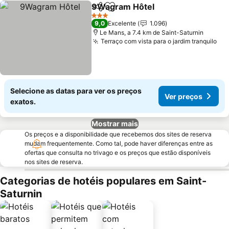
9Wagram Hôtel
Partilhar
Adicionar aos favoritos
Ver preços
3 Estrelas
9,0
Excelente
1.096
Le Mans, a 7.4 km de Saint-Saturnin
Terraço com vista para o jardim tranquilo
Ver
Selecione as datas para ver os preços
Ver preços
exatos.
Mostrar mais
Os preços e a disponibilidade que recebemos dos sites de reserva
mudam frequentemente. Como tal, pode haver diferenças entre as
ofertas que consulta no trivago e os preços que estão disponíveis
nos sites de reserva.
Categorias de hotéis populares em Saint-
Saturnin