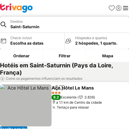
Favoritos
Iniciar
Me
Destino
Saint-Saturnin
Check-in/out
Hóspedes e quartos
Escolha as datas
2 hóspedes, 1 quarto.
Ordenar
Filtrar
Mapa
Hotéis em Saint-Saturnin (Pays da Loire,
França)
Como os pagamentos influenciam os resultados
Ace Hôtel Le Mans
Partilhar
Adicionar aos favoritos
Ver pre
3 Estrelas
9,2
Excelente
3.836
a 1.1 km de Centro da cidade
Terraço para relaxar
Ver preços
Escolha popular