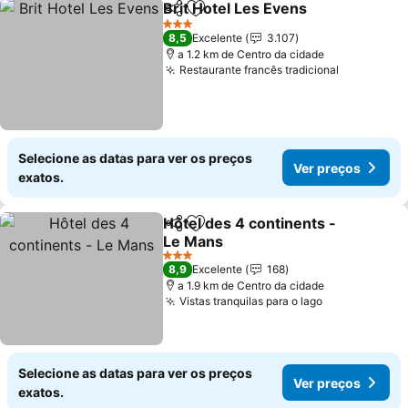
Brit Hotel Les Evens
Partilhar
Adicionar aos favoritos
Ver p
3 Estrelas
8,5
Excelente
3.107
a 1.2 km de Centro da cidade
Restaurante francês tradicional
Ver preço
Selecione as datas para ver os preços
Ver preços
exatos.
Hôtel des 4 continents -
Partilhar
Adicionar aos favoritos
Le Mans
Ver preços
3 Estrelas
8,9
Excelente
168
a 1.9 km de Centro da cidade
Vistas tranquilas para o lago
Ver preços
Selecione as datas para ver os preços
Ver preços
exatos.