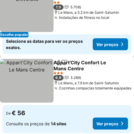
Ver preços
2 Estrelas
7,0
5.708
Le Mans, a 5.2 km de Saint-Saturnin
Instalações de fitness no local
Ver preços
Escolha popular
Selecione as datas para ver os preços
Ver preços
exatos.
Appart'City Confort Le
Partilhar
Adicionar aos favoritos
Mans Centre
Ver preços
3 Estrelas
6,9
3.289
Le Mans, a 7.9 km de Saint-Saturnin
Cozinhas compactas totalmente equipadas
V
€ 56
De
Consulte os preços de
14 sites
Ver preços