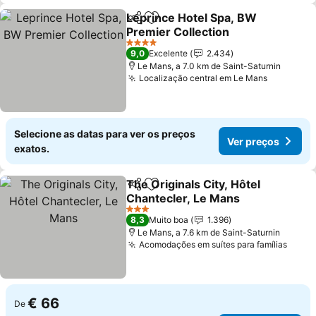
Leprince Hotel Spa, BW
Partilhar
Adicionar aos favoritos
Premier Collection
Ver preços
4 Estrelas
9,0
Excelente
2.434
Le Mans, a 7.0 km de Saint-Saturnin
Localização central em Le Mans
Ver preç
Selecione as datas para ver os preços
Ver preços
exatos.
The Originals City, Hôtel
Partilhar
Adicionar aos favoritos
Chantecler, Le Mans
Ver preços
3 Estrelas
8,3
Muito boa
1.396
Le Mans, a 7.6 km de Saint-Saturnin
Acomodações em suítes para famílias
Ver p
€ 66
De