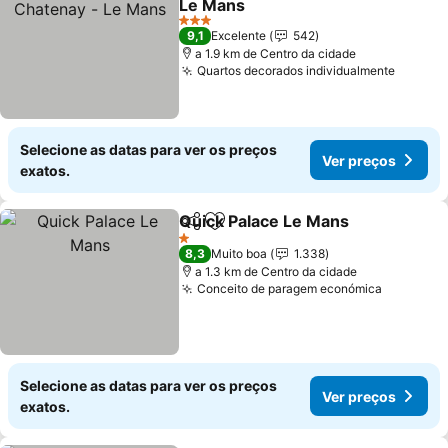
Le Mans
Ver preços
3 Estrelas
9,1
Excelente
542
a 1.9 km de Centro da cidade
Quartos decorados individualmente
Ver pr
Selecione as datas para ver os preços
Ver preços
exatos.
Quick Palace Le Mans
Partilhar
Adicionar aos favoritos
Ver 
1 Estrelas
8,3
Muito boa
1.338
a 1.3 km de Centro da cidade
Conceito de paragem económica
Ver preç
Selecione as datas para ver os preços
Ver preços
exatos.