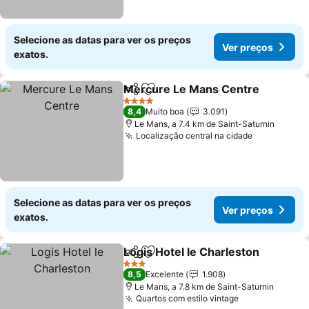
Selecione as datas para ver os preços
Ver preços
exatos.
Mercure Le Mans Centre
Partilhar
Adicionar aos favoritos
V
4 Estrelas
8,4
Muito boa
3.091
Le Mans, a 7.4 km de Saint-Saturnin
Localização central na cidade
Ver preços
Selecione as datas para ver os preços
Ver preços
exatos.
Logis Hotel le Charleston
Partilhar
Adicionar aos favoritos
V
3 Estrelas
8,5
Excelente
1.908
Le Mans, a 7.8 km de Saint-Saturnin
Quartos com estilo vintage
Ver preços