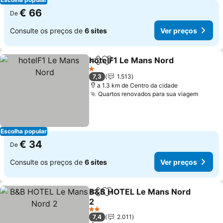
€ 66
De
Consulte os preços de
6 sites
Ver preços
hotelF1 Le Mans Nord
Partilhar
Adicionar aos favoritos
Ver 
1 Estrelas
7,3
1.513
a 1.3 km de Centro da cidade
Quartos renovados para sua viagem
Ver pr
Escolha popular
€ 34
De
Consulte os preços de
6 sites
Ver preços
B&B HOTEL Le Mans Nord
Partilhar
Adicionar aos favoritos
2
Ver preços
2 Estrelas
7,4
2.011