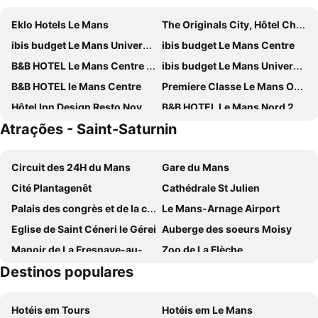
Eklo Hotels Le Mans
The Originals City, Hôtel Chantecler, Le Mans
ibis budget Le Mans Universite
ibis budget Le Mans Centre
B&B HOTEL Le Mans Centre Palais des Congrès
ibis budget Le Mans Universite
B&B HOTEL le Mans Centre
Premiere Classe Le Mans Ouest Universite
Hôtel Inn Design Resto Novo Le Mans
B&B HOTEL Le Mans Nord 2
Atrações - Saint-Saturnin
La Demeure de Laclais
Concordia
Logis Hotel le Charleston
ibis Le Mans Centre Gare Nord
Circuit des 24H du Mans
Gare du Mans
Le Chene
Novotel Le Mans
Cité Plantagenêt
Cathédrale St Julien
ibis Styles Le Mans Sud Mulsanne
Ace Hôtel Le Mans
Palais des congrès et de la culture
Le Mans-Arnage Airport
hotelF1 Le Mans Nord
Brit Hotel Les Evens
Eglise de Saint Céneri le Gérei
Auberge des soeurs Moisy
Leprince Hotel Spa, BW Premier Collection
The Originals City, Hôtel Artyster, Le Mans Centre
Manoir de La Fresnaye-au-Perche
Zoo de La Flèche
Hôtel Concordia Le Mans Centre Gare
Campanile Le Mans Centre - Gare
Destinos populares
Centre Départemental de Formation au Vol à Voile de l'Orne
Hôtel Particulier d'Alençon
ibis Styles Le Mans Centre Gare
Campanile NATURE - Le Mans Est
Golf de Bellême
Théâtre d'Alençon Scène Nationale 61
Kyriad Le Mans Est
Chateau De Vaux
Hotéis em Tours
Hotéis em Le Mans
Hôtel Le Circuit Le Mans
H24 HOTEL