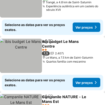
Trangé, a 4.8 km de Saint-Saturnin
Experiência autêntica em um castelo do
século XVII
Selecione as datas para ver os preços
Ver preços
exatos.
ibis budget Le Mans
Partilhar
Adicionar aos favoritos
Centre
Ver preços
2 Estrelas
7,3
2.407
Le Mans, a 7.5 km de Saint-Saturnin
Quartos família com mezanino
Ver preços
Selecione as datas para ver os preços
Ver preços
exatos.
Campanile NATURE - Le
Partilhar
Adicionar aos favoritos
Mans Est