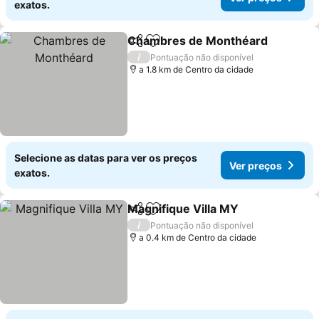
exatos.
Chambres de Monthéard
Partilhar
Adicionar aos favoritos
V
/
Pontuação não disponível
a 1.8 km de Centro da cidade
Selecione as datas para ver os preços
Ver preços
exatos.
Magnifique Villa MY
Partilhar
Adicionar aos favoritos
Ver pr
/
Pontuação não disponível
a 0.4 km de Centro da cidade