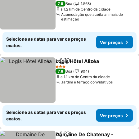
Ver preços
2 Estrelas
7,9
Boa
1.568
a 1.2 km de Centro da cidade
Acomodação que aceita animais de
estimação
Selecione as datas para ver os preços
Ver preços
exatos.
Logis Hôtel Alizéa
Partilhar
Adicionar aos favoritos
Ver preç
3 Estrelas
7,8
Boa
904
a 1.1 km de Centro da cidade
Jardim e terraço convidativos
Ver preços
Selecione as datas para ver os preços
Ver preços
exatos.
Domaine De Chatenay -
Partilhar
Adicionar aos favoritos