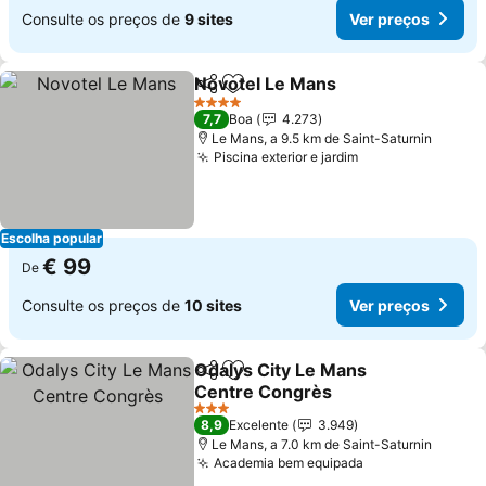
Consulte os preços de
9 sites
Ver preços
Novotel Le Mans
Partilhar
Adicionar aos favoritos
Ver preço
4 Estrelas
7,7
Boa
4.273
Le Mans, a 9.5 km de Saint-Saturnin
Piscina exterior e jardim
Ver preços
Escolha popular
€ 99
De
Consulte os preços de
10 sites
Ver preços
Odalys City Le Mans
Partilhar
Adicionar aos favoritos
Centre Congrès
Ver preços
3 Estrelas
8,9
Excelente
3.949
Le Mans, a 7.0 km de Saint-Saturnin
Academia bem equipada
Ver preços