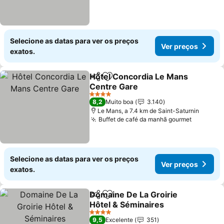
Selecione as datas para ver os preços
Ver preços
exatos.
Hôtel Concordia Le Mans
Partilhar
Adicionar aos favoritos
Centre Gare
Ver preços
4 Estrelas
8,2
Muito boa
3.140
Le Mans, a 7.4 km de Saint-Saturnin
Buffet de café da manhã gourmet
Ver preç
Selecione as datas para ver os preços
Ver preços
exatos.
Domaine De La Groirie
Partilhar
Adicionar aos favoritos
Hôtel & Séminaires
Ver preços
4 Estrelas
9,5
Excelente
351