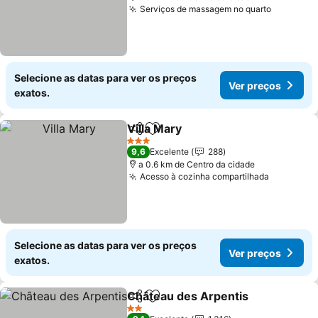
Serviços de massagem no quarto
Ver preç
Selecione as datas para ver os preços
Ver preços
exatos.
Villa Mary
Partilhar
Adicionar aos favoritos
Ver preços
3 Estrelas
9,6
Excelente
288
a 0.6 km de Centro da cidade
Acesso à cozinha compartilhada
Ver preç
Selecione as datas para ver os preços
Ver preços
exatos.
Château des Arpentis
Partilhar
Adicionar aos favoritos
Ver 
2 Estrelas