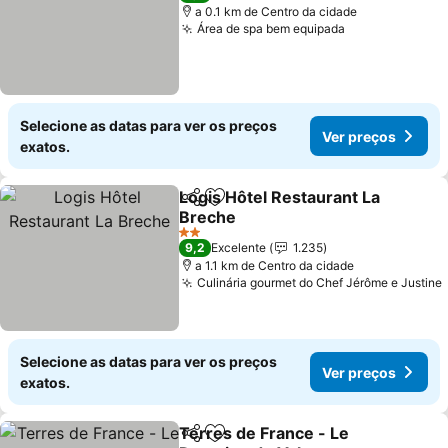
a 0.1 km de Centro da cidade
Área de spa bem equipada
Ver preços
Selecione as datas para ver os preços
Ver preços
exatos.
Logis Hôtel Restaurant La
Partilhar
Adicionar aos favoritos
Breche
Ver preços
2 Estrelas
9,2
Excelente
1.235
a 1.1 km de Centro da cidade
Culinária gourmet do Chef Jérôme e Justine
Selecione as datas para ver os preços
Ver preços
exatos.
Terres de France - Le
Partilhar
Adicionar aos favoritos