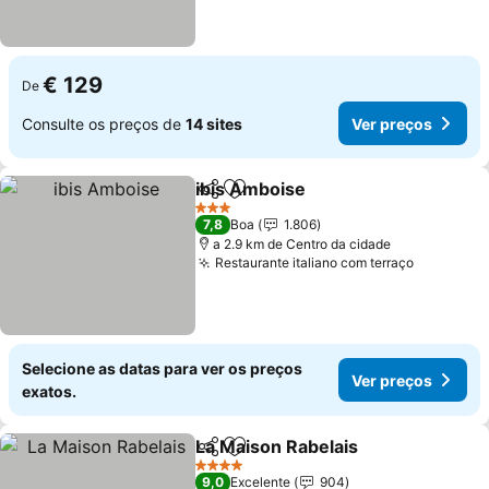
€ 129
De
Consulte os preços de
14 sites
Ver preços
ibis Amboise
Partilhar
Adicionar aos favoritos
Ver preços
3 Estrelas
7,8
Boa
1.806
a 2.9 km de Centro da cidade
Restaurante italiano com terraço
Ver preç
Selecione as datas para ver os preços
Ver preços
exatos.
La Maison Rabelais
Partilhar
Adicionar aos favoritos
Ver pr
4 Estrelas
9,0
Excelente
904