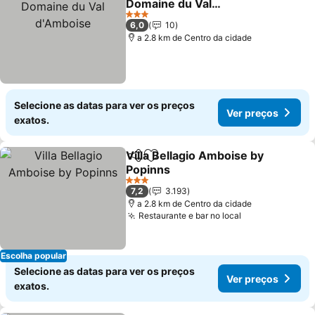
Domaine du Val
d'Amboise
Ver preços
3 Estrelas
6,0
10
a 2.8 km de Centro da cidade
Selecione as datas para ver os preços
Ver preços
exatos.
Villa Bellagio Amboise by
Partilhar
Adicionar aos favoritos
Popinns
Ver preços
3 Estrelas
7,2
3.193
a 2.8 km de Centro da cidade
Restaurante e bar no local
Ver preços
Escolha popular
Selecione as datas para ver os preços
Ver preços
exatos.