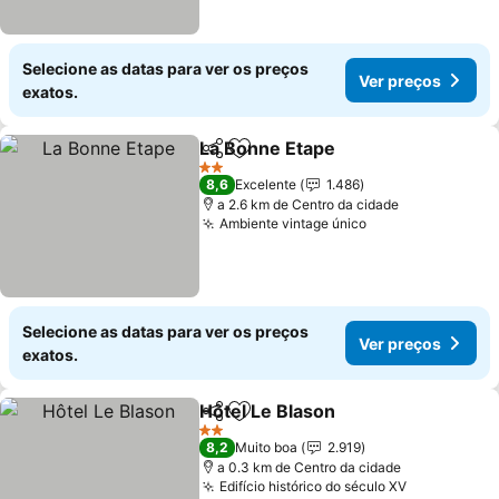
Selecione as datas para ver os preços
Ver preços
exatos.
La Bonne Etape
Partilhar
Adicionar aos favoritos
Ver preços
2 Estrelas
8,6
Excelente
1.486
a 2.6 km de Centro da cidade
Ambiente vintage único
Ver preços
Selecione as datas para ver os preços
Ver preços
exatos.
Hôtel Le Blason
Partilhar
Adicionar aos favoritos
Ver preços
2 Estrelas
8,2
Muito boa
2.919
a 0.3 km de Centro da cidade
Edifício histórico do século XV
Ver preços