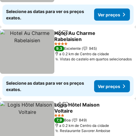
Selecione as datas para ver os preços
Ver preços
exatos.
Hotel Au Charme
Partilhar
Adicionar aos favoritos
Rabelaisien
Ver preços
4 Estrelas
9,3
Excelente
945
a 0.2 km de Centro da cidade
Vistas do castelo em quartos selecionados
V
Selecione as datas para ver os preços
Ver preços
exatos.
Logis Hôtel Maison
Partilhar
Adicionar aos favoritos
Voltaire
Ver preços
3 Estrelas
7,9
Boa
849
a 0.2 km de Centro da cidade
Restaurante Savorer Amboise
Ver preços