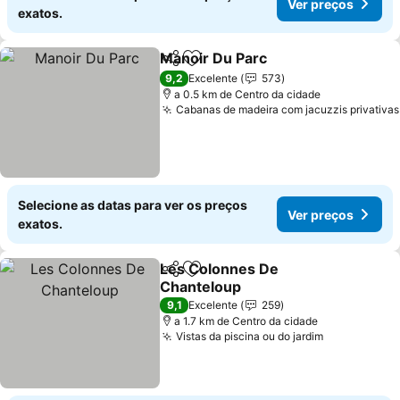
Ver preços
exatos.
Manoir Du Parc
Partilhar
Adicionar aos favoritos
Ver preços
9,2
Excelente
573
a 0.5 km de Centro da cidade
Cabanas de madeira com jacuzzis privativas
Selecione as datas para ver os preços
Ver preços
exatos.
Les Colonnes De
Partilhar
Adicionar aos favoritos
Chanteloup
Ver preços
9,1
Excelente
259
a 1.7 km de Centro da cidade
Vistas da piscina ou do jardim
Ver preços