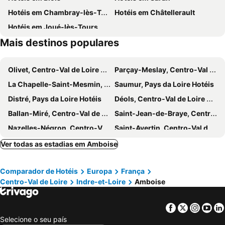
Hotéis em Chambray-lès-Tours
Hotéis em Châtellerault
Hotéis em Joué-lès-Tours
Mais destinos populares
Olivet, Centro-Val de Loire Hotéis
Parçay-Meslay, Centro-Val de Loire Hotéis
La Chapelle-Saint-Mesmin, Centro-Val de Loire Hotéis
Saumur, Pays da Loire Hotéis
Distré, Pays da Loire Hotéis
Déols, Centro-Val de Loire Hotéis
Ballan-Miré, Centro-Val de Loire Hotéis
Saint-Jean-de-Braye, Centro-Val de Loire Hotéis
Nazelles-Négron, Centro-Val de Loire Hotéis
Saint-Avertin, Centro-Val de Loire Hotéis
Saint-Gervais-la-Forêt, Centro-Val de Loire Hotéis
Saint-Maur, Centro-Val de Loire Hotéis
Ver todas as estadias em Amboise
Chenonceaux, Centro-Val de Loire Hotéis
Vineuil, Centro-Val de Loire Hotéis
Comparador de Hotéis
Europa
França
Arnage, Pays da Loire Hotéis
Saint-Saturnin, Pays da Loire Hotéis
Centro-Val de Loire
Indre-et-Loire
Amboise
La Ville-aux-Dames, Centro-Val de Loire Hotéis
Loches, Centro-Val de Loire Hotéis
Cheverny, Centro-Val de Loire Hotéis
Saint-Patrice, Centro-Val de Loire Hotéis
Facebook
Twitter
Insta
Yo
Tours, Centro-Val de Loire Hotéis
Orléans, Centro-Val de Loire Hotéis
Selecione o seu país