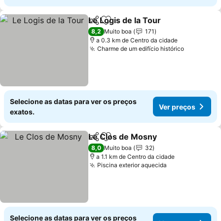
Le Logis de la Tour
Partilhar
Adicionar aos favoritos
Ver pre
8,2
Muito boa
171
a 0.3 km de Centro da cidade
Charme de um edifício histórico
Ver preço
Selecione as datas para ver os preços
Ver preços
exatos.
Le Clos de Mosny
Partilhar
Adicionar aos favoritos
Ver preç
8,0
Muito boa
32
a 1.1 km de Centro da cidade
Piscina exterior aquecida
Ver preços
Selecione as datas para ver os preços