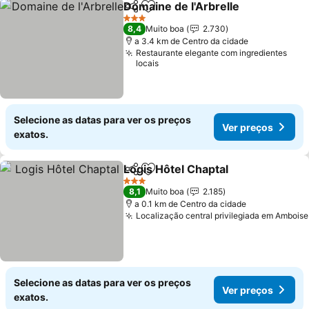
Domaine de l'Arbrelle
Partilhar
Adicionar aos favoritos
Ver 
3 Estrelas
8,4
Muito boa
2.730
a 3.4 km de Centro da cidade
Restaurante elegante com ingredientes
locais
Selecione as datas para ver os preços
Ver preços
exatos.
Logis Hôtel Chaptal
Partilhar
Adicionar aos favoritos
Ver pr
3 Estrelas
8,1
Muito boa
2.185
a 0.1 km de Centro da cidade
Localização central privilegiada em Amboise
Selecione as datas para ver os preços
Ver preços
exatos.