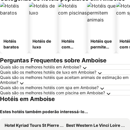
Hotéis
Hotéis de
Hotéis
Hotéis que
Hoté
baratos
luxo
com
permitem
com 
piscinas
animais
Perguntas Frequentes sobre Amboise
Quais são os melhores hotéis em Amboise?
Quais são os melhores hotéis de luxo em Amboise?
Quais são os melhores hotéis que aceitam animais de estimação em
Amboise?
Quais são os melhores hotéis com spa em Amboise?
Quais são os melhores hotéis com piscina em Amboise?
Hotéis em Amboise
Estes hotéis também poderão interessá-lo...
Hotel Kyriad Tours St Pierre des Corps Gare
Best Western Le Vinci Loire Valley