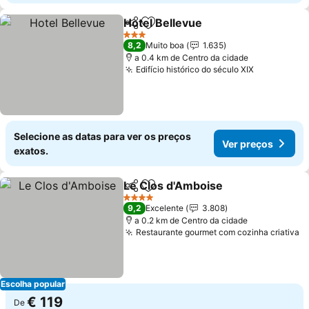
Hotel Bellevue
Partilhar
Adicionar aos favoritos
Ver preços
3 Estrelas
8,2
Muito boa
1.635
a 0.4 km de Centro da cidade
Edifício histórico do século XIX
Ver preço
Selecione as datas para ver os preços
Ver preços
exatos.
Le Clos d'Amboise
Partilhar
Adicionar aos favoritos
Ver pre
4 Estrelas
9,2
Excelente
3.808
a 0.2 km de Centro da cidade
Restaurante gourmet com cozinha criativa
V
Escolha popular
€ 119
De