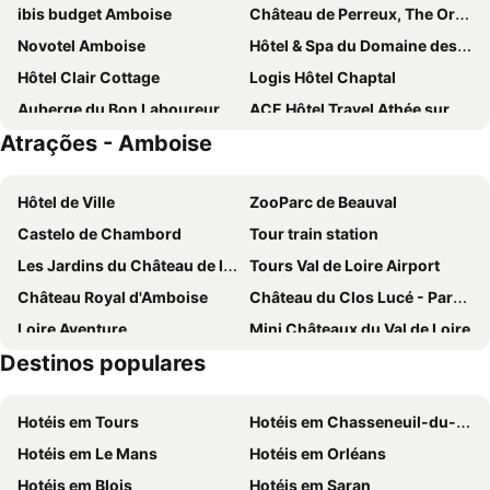
ibis budget Amboise
Château de Perreux, The Originals Collection
Novotel Amboise
Hôtel & Spa du Domaine des Thômeaux, The Originals Relais
Hôtel Clair Cottage
Logis Hôtel Chaptal
Auberge du Bon Laboureur
ACE Hôtel Travel Athée sur Cher - A85 Aire du Val de Cher
Atrações - Amboise
Domaine des Châteaux
ibis Amboise
Villa Bellagio Amboise by Popinns
Le Clos d'Amboise
Hôtel de Ville
ZooParc de Beauval
Relais d’Amboise - The Leading Hotels of the World
Château des Arpentis
Castelo de Chambord
Tour train station
Le Choiseul Hotel
Chateau De Pintray
Les Jardins du Château de la Chatonnière
Tours Val de Loire Airport
L'Aubinière Hôtel Restaurant & Spa
Château de Noizay - ChâteauZen
Château Royal d'Amboise
Château du Clos Lucé - Parc Leonardo da Vinci
Château de la Bourdaisière
Westotel Tours Val de Loire
Loire Aventure
Mini Châteaux du Val de Loire
Hotel Les Hautes Roches
Les Troglos de la Tufolière
Destinos populares
De Valmer
Castelo de Chenonceau
Le Gite Des Marguerites
Hôtel Restaurant Le Bellevue Montrichard 3 étoiles
Château de Chaumont
Le festival international des jardins
La Croix Blanche
Les Pierres D'aurèle
Hotéis em Tours
Hotéis em Chasseneuil-du-Poitou
Donjon de Montrichard
Château et Jardins de Villandry
Hotel Restaurant l'Avenir
Hotel le Faisan
Hotéis em Le Mans
Hotéis em Orléans
Blois-Le Breuil Airport
Le prieuré Saint-Cosme
Hotéis em Blois
Hotéis em Saran
Cathédrale Saint-Louis