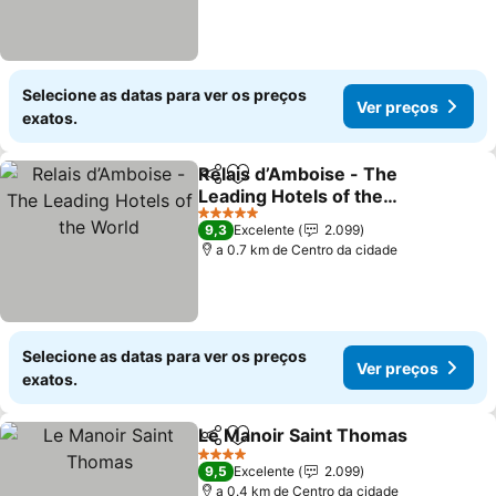
Selecione as datas para ver os preços
Ver preços
exatos.
Relais d’Amboise - The
Partilhar
Adicionar aos favoritos
Leading Hotels of the
World
Ver preços
5 Estrelas
9,3
Excelente
2.099
a 0.7 km de Centro da cidade
Selecione as datas para ver os preços
Ver preços
exatos.
Le Manoir Saint Thomas
Partilhar
Adicionar aos favoritos
Ve
4 Estrelas
9,5
Excelente
2.099
a 0.4 km de Centro da cidade