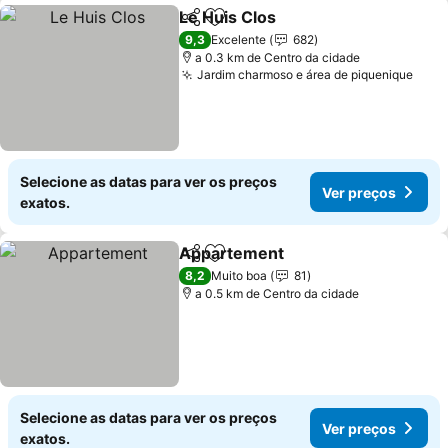
Le Huis Clos
Partilhar
Adicionar aos favoritos
Ver preços
9,3
Excelente
682
a 0.3 km de Centro da cidade
Jardim charmoso e área de piquenique
Ver 
Selecione as datas para ver os preços
Ver preços
exatos.
Appartement
Partilhar
Adicionar aos favoritos
Ver preços
8,2
Muito boa
81
a 0.5 km de Centro da cidade
Selecione as datas para ver os preços
Ver preços
exatos.