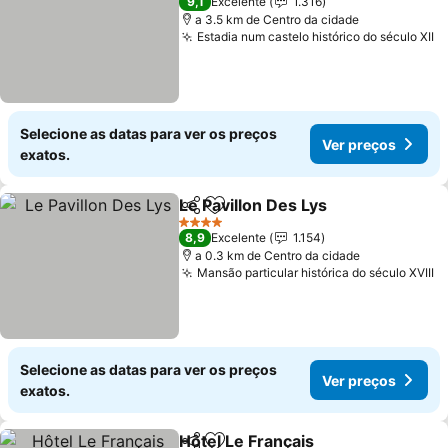
9,1
Excelente
1.316
a 3.5 km de Centro da cidade
Estadia num castelo histórico do século XII
V
Selecione as datas para ver os preços
Ver preços
exatos.
Le Pavillon Des Lys
Partilhar
Adicionar aos favoritos
Ver pre
4 Estrelas
8,9
Excelente
1.154
a 0.3 km de Centro da cidade
Mansão particular histórica do século XVIII
V
Selecione as datas para ver os preços
Ver preços
exatos.
Hôtel Le Français