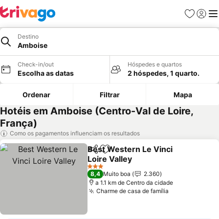
Favoritos
Iniciar
Me
Destino
Amboise
Check-in/out
Hóspedes e quartos
Escolha as datas
2 hóspedes, 1 quarto.
Ordenar
Filtrar
Mapa
Hotéis em Amboise (Centro-Val de Loire,
França)
Como os pagamentos influenciam os resultados
Best Western Le Vinci
Partilhar
Adicionar aos favoritos
Loire Valley
Ver preços
3 Estrelas
8,4
Muito boa
2.360
a 1.1 km de Centro da cidade
Charme de casa de família
Ver preços