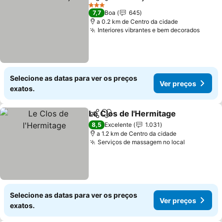
Partilhar
Adicionar aos favoritos
Ver preç
3 Estrelas
7,7
Boa
645
a 0.2 km de Centro da cidade
Interiores vibrantes e bem decorados
Ver p
Selecione as datas para ver os preços
Ver preços
exatos.
Le Clos de l'Hermitage
Partilhar
Adicionar aos favoritos
Ver
8,5
Excelente
1.031
a 1.2 km de Centro da cidade
Serviços de massagem no local
Ver preço
Selecione as datas para ver os preços
Ver preços
exatos.