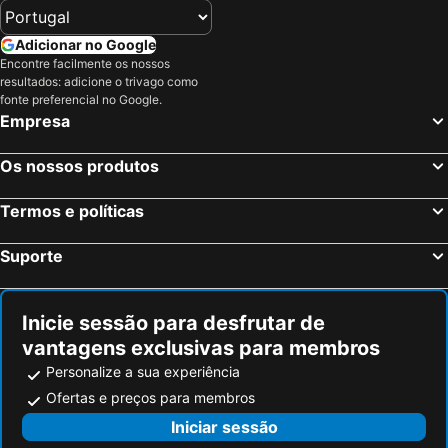
Blois, Centro-Val de Loire Hotéis
Saran, Centro-Val de Loire Hotéis
Chartres, Centro-Val de Loire Hotéis
Chambray-lès-Tours, Centro-Val de Loire Hotéis
Adicionar no Google
Encontre facilmente os nossos
Étampes, França Hotéis
Nemours, França Hotéis
resultados: adicione o trivago como
Paris, França Hotéis
Nice, Provença-Alpes-Costa Azul Hotéis
fonte preferencial no Google.
Empresa
Coupvray, França Hotéis
Estrasburgo, Alsácia Hotéis
Bordéus, Aquitânia Hotéis
Montévrain, França Hotéis
Os nossos produtos
Serris, França Hotéis
Colmar, Alsácia Hotéis
Termos e políticas
Magny le Hongre, França Hotéis
Suporte
Inicie sessão para desfrutar de
vantagens exclusivas para membros
Personalize a sua experiência
Ofertas e preços para membros
Iniciar sessão