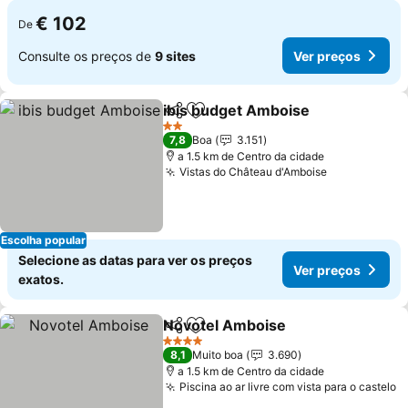
€ 102
De
Consulte os preços de
9 sites
Ver preços
ibis budget Amboise
Partilhar
Adicionar aos favoritos
Ver p
2 Estrelas
7,8
Boa
3.151
a 1.5 km de Centro da cidade
Vistas do Château d'Amboise
Ver preços
Escolha popular
Selecione as datas para ver os preços
Ver preços
exatos.
Novotel Amboise
Partilhar
Adicionar aos favoritos
Ver preç
4 Estrelas
8,1
Muito boa
3.690
a 1.5 km de Centro da cidade
Piscina ao ar livre com vista para o castelo
V