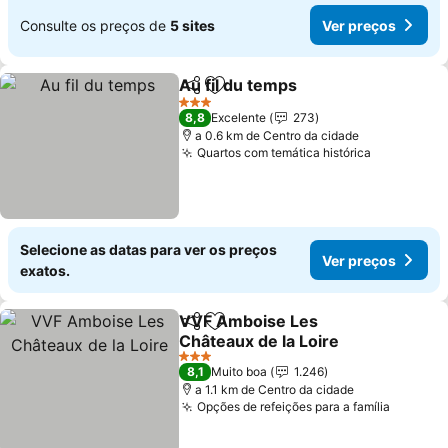
Consulte os preços de
5 sites
Ver preços
Au fil du temps
Partilhar
Adicionar aos favoritos
Ver preços
3 Estrelas
8,8
Excelente
273
a 0.6 km de Centro da cidade
Quartos com temática histórica
Ver preço
Selecione as datas para ver os preços
Ver preços
exatos.
VVF Amboise Les
Partilhar
Adicionar aos favoritos
Châteaux de la Loire
Ver preços
3 Estrelas
8,1
Muito boa
1.246
a 1.1 km de Centro da cidade
Opções de refeições para a família
Ver pre