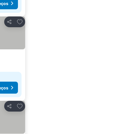
eços
Adicionar aos favoritos
Partilhar
eços
Adicionar aos favoritos
Partilhar