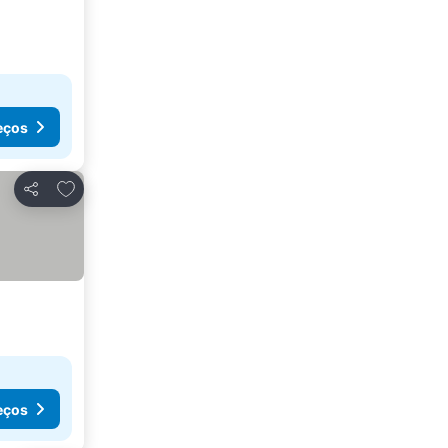
eços
Adicionar aos favoritos
Partilhar
eços