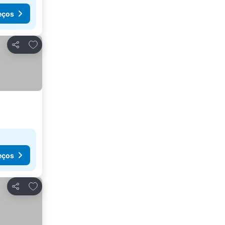
eços
Adicionar aos favoritos
Partilhar
eços
Adicionar aos favoritos
Partilhar