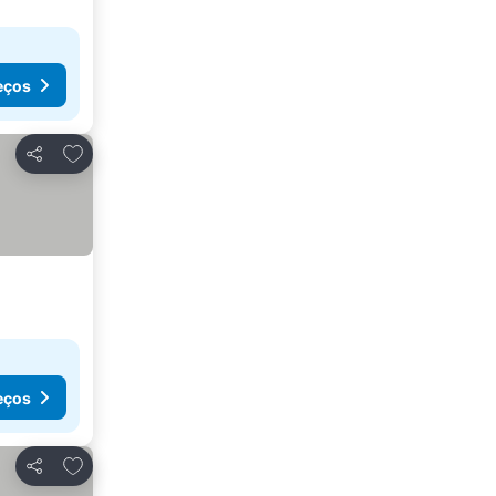
eços
Adicionar aos favoritos
Partilhar
eços
Adicionar aos favoritos
Partilhar