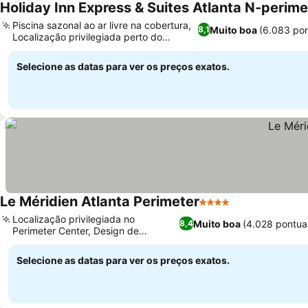
Holiday Inn Express & Suites Atlanta N-perime
Piscina sazonal ao ar livre na cobertura,
Muito boa
(6.083 po
8,1
Localização privilegiada perto do
Perimeter Mall
Selecione as datas para ver os preços exatos.
Le Méridien Atlanta Perimeter
4 Estrelas
Localização privilegiada no
Muito boa
(4.028 pontua
8,4
Perimeter Center, Design de
inspiração europeia
Selecione as datas para ver os preços exatos.