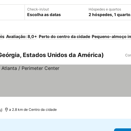
Check-in/out
Hóspedes e quartos
Escolha as datas
2 hóspedes, 1 quarto
éis
Avaliação: 8,0+
Perto do centro da cidade
Pequeno-almoço in
Geórgia, Estados Unidos da América)
Com
as
s)
a 2.8 km de Centro da cidade