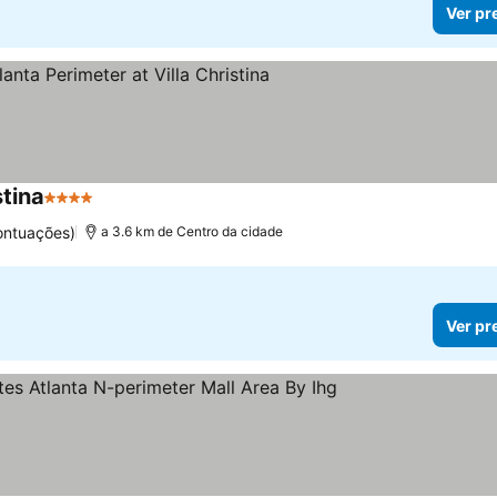
Ver pr
stina
4 Estrelas
ontuações)
a 3.6 km de Centro da cidade
Ver pr