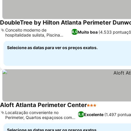
DoubleTree by Hilton Atlanta Perimeter Dun
Conceito moderno de
Muito boa
(4.533 pontuaçõ
8,0
hospitalidade sulista, Piscina
externa aquecida
Selecione as datas para ver os preços exatos.
Aloft Atlanta Perimeter Center
3 Estrelas
Localização conveniente no
Excelente
(1.497 pontu
8,8
Perimeter, Quartos espaçosos com
inspiração loft
Selecione as datas para ver os preços exatos.