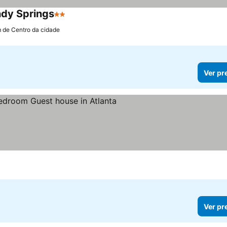
ndy Springs
2 Estrelas
m de Centro da cidade
Ver pr
Ver pr