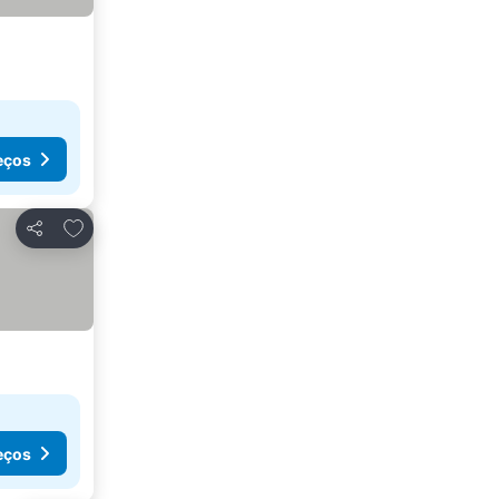
eços
Adicionar aos favoritos
Partilhar
eços