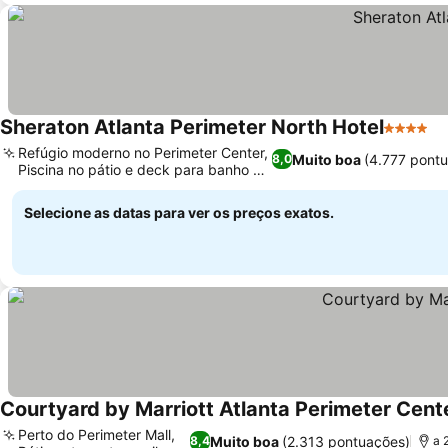
Sheraton Atlanta Perimeter North Hotel
4 Estrel
Refúgio moderno no Perimeter Center,
Muito boa
(4.777 pont
8,0
Piscina no pátio e deck para banho de
sol
Selecione as datas para ver os preços exatos.
Courtyard by Marriott Atlanta Perimeter Cent
Perto do Perimeter Mall,
Muito boa
(2.313 pontuações)
8,4
a 