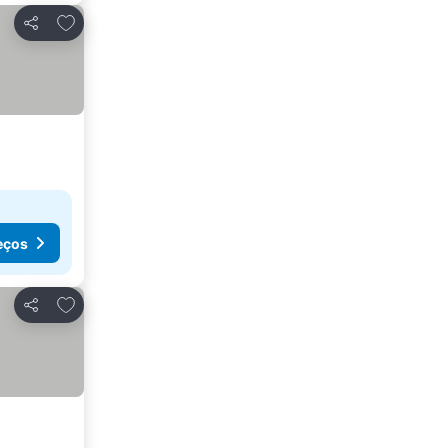
Adicionar aos favoritos
Partilhar
eços
Adicionar aos favoritos
Partilhar