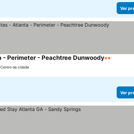
Ver pr
ta - Perimeter - Peachtree Dunwoody
2 Estrelas
 Centro da cidade
Ver pr