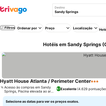
Destino
Filtros
Ordenar por
Preço
Localização
Hot
Hotéis em Sandy Springs (
Hyatt House Atlanta / Perimeter Center
3 Estrel
Acesso às compras em Sandy
Excelente
(4.629 pontuaçõe
9,1
Springs, Piscina elevada ao ar
livre
Selecione as datas para ver os preços exatos.