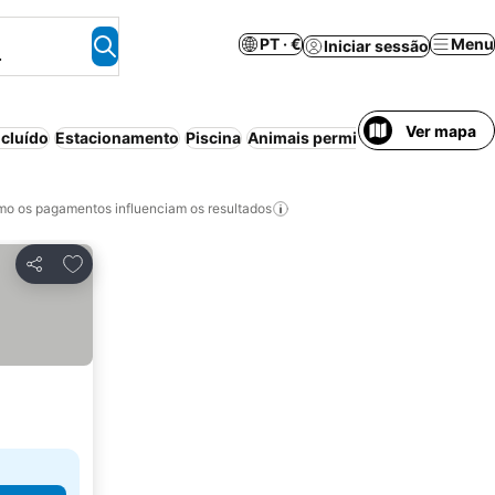
PT · €
Menu
Iniciar sessão
.
Ver mapa
cluído
Estacionamento
Piscina
Animais permitidos
Aparthotel
o os pagamentos influenciam os resultados
Adicionar aos favoritos
Partilhar