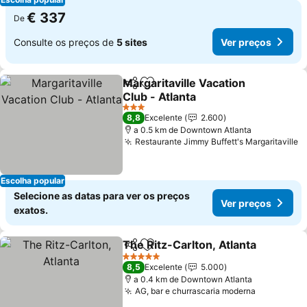
€ 337
De
Consulte os preços de
5 sites
Ver preços
Margaritaville Vacation
Partilhar
Adicionar aos favoritos
Club - Atlanta
Ver preços
3 Estrelas
8,8
Excelente
2.600
a 0.5 km de Downtown Atlanta
Restaurante Jimmy Buffett's Margaritaville
V
Escolha popular
Selecione as datas para ver os preços
Ver preços
exatos.
The Ritz-Carlton, Atlanta
Partilhar
Adicionar aos favoritos
V
5 Estrelas
8,5
Excelente
5.000
a 0.4 km de Downtown Atlanta
AG, bar e churrascaria moderna
Ver preço