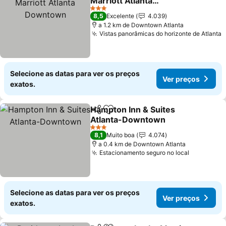
Marriott Atlanta
Downtown
Ver preços
3 Estrelas
8,5
Excelente
4.039
a 1.2 km de Downtown Atlanta
Vistas panorâmicas do horizonte de Atlanta
V
Selecione as datas para ver os preços
Ver preços
exatos.
Hampton Inn & Suites
Partilhar
Adicionar aos favoritos
Atlanta-Downtown
Ver preços
3 Estrelas
8,1
Muito boa
4.074
a 0.4 km de Downtown Atlanta
Estacionamento seguro no local
Ver preço
Selecione as datas para ver os preços
Ver preços
exatos.