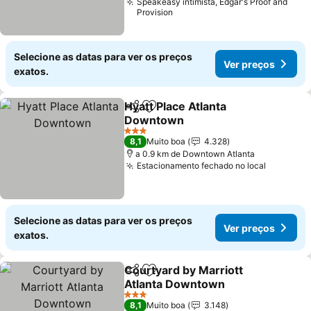
Speakeasy intimista, Edgar's Proof and
Provision
Selecione as datas para ver os preços
Ver preços
exatos.
Hyatt Place Atlanta
Partilhar
Adicionar aos favoritos
Downtown
Ver preços
3 Estrelas
8,1
Muito boa
4.328
a 0.9 km de Downtown Atlanta
Estacionamento fechado no local
Ver preç
Selecione as datas para ver os preços
Ver preços
exatos.
Courtyard by Marriott
Partilhar
Adicionar aos favoritos
Atlanta Downtown
Ver preços
3 Estrelas
8,1
Muito boa
3.148