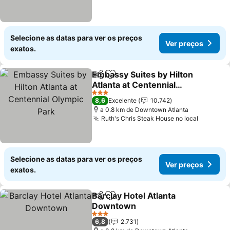
Selecione as datas para ver os preços
Ver preços
exatos.
Embassy Suites by Hilton
Partilhar
Adicionar aos favoritos
Atlanta at Centennial
Olympic Park
Ver preços
3 Estrelas
8,6
Excelente
10.742
a 0.8 km de Downtown Atlanta
Ruth's Chris Steak House no local
Ver pre
Selecione as datas para ver os preços
Ver preços
exatos.
Barclay Hotel Atlanta
Partilhar
Adicionar aos favoritos
Downtown
Ver preços
3 Estrelas
6,8
2.731