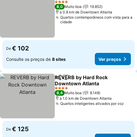
Ver preços
4 Estrelas
8,0
Muito boa
19.852
a 0.8 km de Downtown Atlanta
Quartos contemporâneos com vista para a
cidade
€ 102
De
Consulte os preços de
8 sites
Ver preços
REVERB by Hard Rock
Partilhar
Adicionar aos favoritos
Downtown Atlanta
Ver preços
4 Estrelas
8,4
Muito boa
8.148
a 1.0 km de Downtown Atlanta
Quartos inteligentes ativados por voz
Ver p
€ 125
De