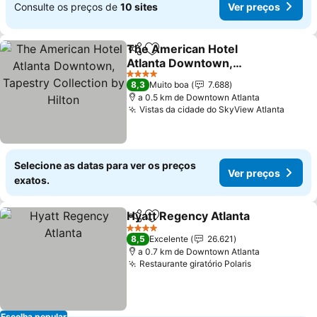
Consulte os preços de
10 sites
Ver preços
The American Hotel
Partilhar
Adicionar aos favoritos
Atlanta Downtown,
Tapestry Collection by
Ver preços
4 Estrelas
8,3
Muito boa
7.688
Hilton
a 0.5 km de Downtown Atlanta
Vistas da cidade do SkyView Atlanta
Ver p
Selecione as datas para ver os preços
Ver preços
exatos.
Hyatt Regency Atlanta
Partilhar
Adicionar aos favoritos
Ver
4 Estrelas
8,5
Excelente
26.621
a 0.7 km de Downtown Atlanta
Restaurante giratório Polaris
Ver preços
Escolha popular