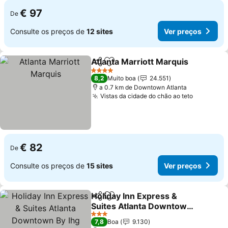
€ 97
De
Consulte os preços de
12 sites
Ver preços
Atlanta Marriott Marquis
Partilhar
Adicionar aos favoritos
V
4 Estrelas
8,2
Muito boa
24.551
a 0.7 km de Downtown Atlanta
Vistas da cidade do chão ao teto
Ver preç
€ 82
De
Consulte os preços de
15 sites
Ver preços
Holiday Inn Express &
Partilhar
Adicionar aos favoritos
Suites Atlanta Downtown
By Ihg
Ver preços
3 Estrelas
7,8
Boa
9.130