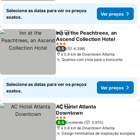
Selecione as datas para ver os preços
Ver preços
exatos.
Inn at the Peachtrees, an
Partilhar
Adicionar aos favoritos
Ascend Collection Hotel
Ver preços
3 Estrelas
6,5
4.398
a 0.9 km de Downtown Atlanta
Quartos com vista para o horizonte
Ver pr
Selecione as datas para ver os preços
Ver preços
exatos.
AC Hotel Atlanta
Partilhar
Adicionar aos favoritos
Downtown
Ver preços
3 Estrelas
8,5
Excelente
3.970
a 0.6 km de Downtown Atlanta
Design minimalista de inspiração europeia
Ve