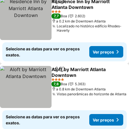
Residence Inn by Marriott
Partilhar
Adicionar aos favoritos
Atlanta Downtown
Ver preços
3 Estrelas
7,7
Boa
2.602
a 0.2 km de Downtown Atlanta
Localizado no histórico edifício Rhodes-
Haverty
Selecione as datas para ver os preços
Ver preços
exatos.
Aloft by Marriott Atlanta
Partilhar
Adicionar aos favoritos
Downtown
Ver preços
4 Estrelas
7,8
Boa
5.363
a 0.8 km de Downtown Atlanta
Vistas panorâmicas do horizonte de Atlanta
V
Selecione as datas para ver os preços
Ver preços
exatos.