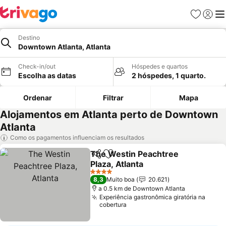
Favoritos
Iniciar
Me
Destino
Downtown Atlanta, Atlanta
Check-in/out
Hóspedes e quartos
Escolha as datas
2 hóspedes, 1 quarto.
Ordenar
Filtrar
Mapa
Alojamentos em Atlanta perto de Downtown
Atlanta
Como os pagamentos influenciam os resultados
The Westin Peachtree
Partilhar
Adicionar aos favoritos
Plaza, Atlanta
Ver preços
4 Estrelas
8,3
Muito boa
20.621
a 0.5 km de Downtown Atlanta
Experiência gastronômica giratória na
cobertura