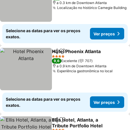
a 0.3 km de Downtown Atlanta
Localização no histórico Carnegie Building
V
Selecione as datas para ver os preços
Ver preços
exatos.
Hotel Phoenix Atlanta
Partilhar
Adicionar aos favoritos
Ver 
4 Estrelas
9,6
Excelente
707
a 0.9 km de Downtown Atlanta
Experiência gastronômica no local
Ver pre
Selecione as datas para ver os preços
Ver preços
exatos.
Ellis Hotel, Atlanta, a
Partilhar
Adicionar aos favoritos
Tribute Portfolio Hotel