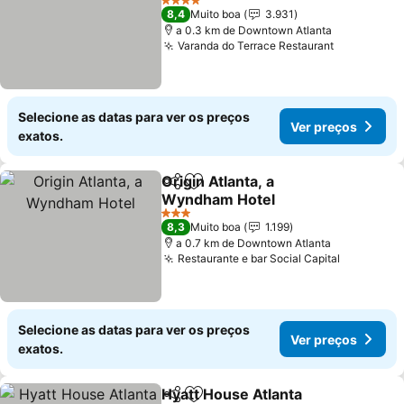
Ver preços
4 Estrelas
8,4
Muito boa
3.931
a 0.3 km de Downtown Atlanta
Varanda do Terrace Restaurant
Ver preço
Selecione as datas para ver os preços
Ver preços
exatos.
Origin Atlanta, a
Partilhar
Adicionar aos favoritos
Wyndham Hotel
Ver preços
3 Estrelas
8,3
Muito boa
1.199
a 0.7 km de Downtown Atlanta
Restaurante e bar Social Capital
Ver preç
Selecione as datas para ver os preços
Ver preços
exatos.
Hyatt House Atlanta
Partilhar
Adicionar aos favoritos