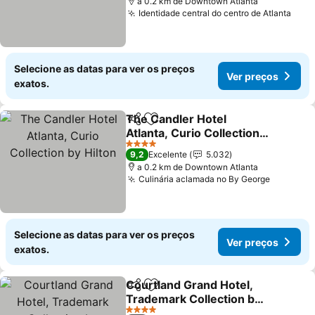
a 0.2 km de Downtown Atlanta
Identidade central do centro de Atlanta
Ver 
Selecione as datas para ver os preços
Ver preços
exatos.
The Candler Hotel
Partilhar
Adicionar aos favoritos
Atlanta, Curio Collection
by Hilton
Ver preços
4 Estrelas
9,2
Excelente
5.032
a 0.2 km de Downtown Atlanta
Culinária aclamada no By George
Ver pre
Selecione as datas para ver os preços
Ver preços
exatos.
Courtland Grand Hotel,
Partilhar
Adicionar aos favoritos
Trademark Collection by
Wyndham
Ver preços
4 Estrelas