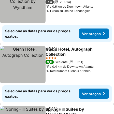
7,4
23.014
a 0.6 km de Downtown Atlanta
Fusão sulista no Fandangles
Ver preços
Selecione as datas para ver os preços
Ver preços
exatos.
Glenn Hotel, Autograph
Partilhar
Adicionar aos favoritos
Collection
Ver preços
4 Estrelas
9,0
Excelente
3.511
a 0.4 km de Downtown Atlanta
Restaurante Glenn's Kitchen
Ver preços
Selecione as datas para ver os preços
Ver preços
exatos.
SpringHill Suites by
Partilhar
Adicionar aos favoritos