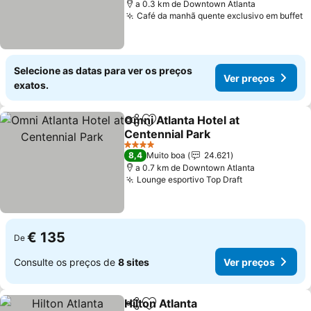
a 0.3 km de Downtown Atlanta
Café da manhã quente exclusivo em buffet
V
Selecione as datas para ver os preços
Ver preços
exatos.
Omni Atlanta Hotel at
Partilhar
Adicionar aos favoritos
Centennial Park
Ver preços
4 Estrelas
8,4
Muito boa
24.621
a 0.7 km de Downtown Atlanta
Lounge esportivo Top Draft
Ver preços
€ 135
De
Consulte os preços de
8 sites
Ver preços
Hilton Atlanta
Partilhar
Adicionar aos favoritos