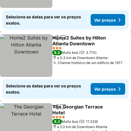
Selecione as datas para ver os preços
Ver preços
exatos.
Home2 Suites by Hilton
Partilhar
Adicionar aos favoritos
Atlanta Downtown
Ver preços
3 Estrelas
8,2
Muito boa
3.710
a 0.3 km de Downtown Atlanta
Charme histórico de um edifício de 1917
Ver
Selecione as datas para ver os preços
Ver preços
exatos.
The Georgian Terrace
Partilhar
Adicionar aos favoritos
Hotel
Ver preços
4 Estrelas
8,3
Muito boa
11.339
a 2.0 km de Downtown Atlanta