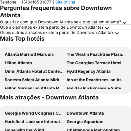
Telefone
:
+1(404)6581877
|
Site oficial
Perguntas frequentes sobre Downtown
Atlanta
O que faz com que Downtown Atlanta seja popular em Atlanta?
Que alojamentos existem perto de Downtown Atlanta?
Quais outras atrações existem perto de Downtown Atlanta?
Mais Top hotéis
Atlanta Marriott Marquis
The Westin Peachtree Plaza, Atlanta
Hilton Atlanta
The Georgian Terrace Hotel
Omni Atlanta Hotel at Centennial Park
Hyatt Regency Atlanta
Sonesta Select Atlanta Midtown Georgia Tech
Inn at the Peachtrees, an Ascend Collection Hotel
Hilton Garden Inn Atlanta Midtown
Holiday Inn Express & Suites Atlanta Downtown By Ihg
Mais atrações - Downtown Atlanta
Wyndham Atlanta Buckhead Hotel & Conference Center
Hyatt Place Atlanta/Cobb Galleria
The Starling Atlanta Midtown, Curio Collection by Hilton
The American Hotel Atlanta Downtown, Tapestry Collection by Hilton
Georgia World Congress Center
Downtown Atlanta
Holiday Inn Express & Suites Atlanta Buckhead By Ihg
Fairfield Inn & Suites by Marriott Atlanta Buckhead
Hartsfield-Jackson International Airport
Georgia Aquarium
Home2 Suites by Hilton Atlanta Downtown
Alecia B&B
Gone with the Wind
Chattanooga Metropolitan Airport
Residence Inn Atlanta Midtown/Georgia Tech
The Connally Hotel Downtown Atlanta, an Ascend Collection Hotel