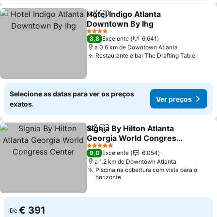
Hotel Indigo Atlanta
Partilhar
Adicionar aos favoritos
Downtown By Ihg
Ver preços
4 Estrelas
8,8
Excelente
6.641
a 0.6 km de Downtown Atlanta
Restaurante e bar The Drafting Table
Ver p
Selecione as datas para ver os preços
Ver preços
exatos.
Signia By Hilton Atlanta
Partilhar
Adicionar aos favoritos
Georgia World Congress
Center
Ver preços
5 Estrelas
9,0
Excelente
6.054
a 1.2 km de Downtown Atlanta
Piscina na cobertura com vista para o
horizonte
€ 391
De