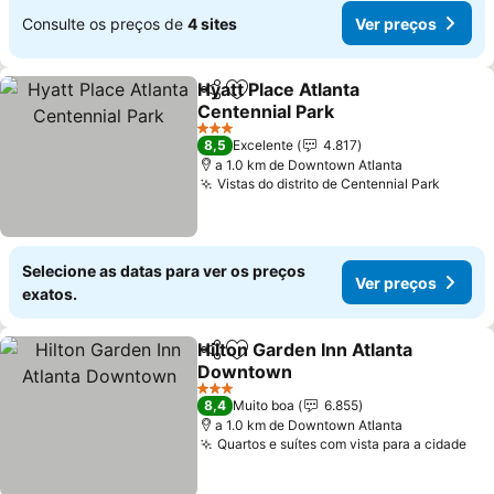
Consulte os preços de
4 sites
Ver preços
Hyatt Place Atlanta
Partilhar
Adicionar aos favoritos
Centennial Park
Ver preços
3 Estrelas
8,5
Excelente
4.817
a 1.0 km de Downtown Atlanta
Vistas do distrito de Centennial Park
Ver pr
Selecione as datas para ver os preços
Ver preços
exatos.
Hilton Garden Inn Atlanta
Partilhar
Adicionar aos favoritos
Downtown
Ver preços
3 Estrelas
8,4
Muito boa
6.855
a 1.0 km de Downtown Atlanta
Quartos e suítes com vista para a cidade
Ver