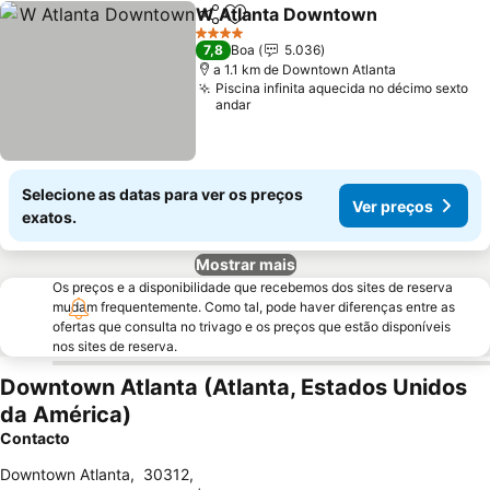
W Atlanta Downtown
Partilhar
Adicionar aos favoritos
Ver 
4 Estrelas
7,8
Boa
5.036
a 1.1 km de Downtown Atlanta
Piscina infinita aquecida no décimo sexto
andar
Selecione as datas para ver os preços
Ver preços
exatos.
Mostrar mais
Os preços e a disponibilidade que recebemos dos sites de reserva
mudam frequentemente. Como tal, pode haver diferenças entre as
ofertas que consulta no trivago e os preços que estão disponíveis
nos sites de reserva.
Downtown Atlanta (Atlanta, Estados Unidos
da América)
Contacto
Downtown Atlanta
,
30312
,