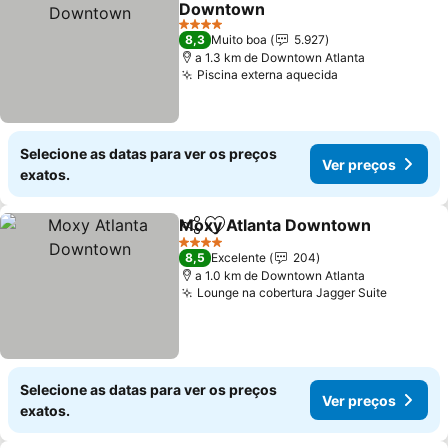
Downtown
Ver preços
4 Estrelas
8,3
Muito boa
5.927
a 1.3 km de Downtown Atlanta
Piscina externa aquecida
Ver preços
Selecione as datas para ver os preços
Ver preços
exatos.
Moxy Atlanta Downtown
Partilhar
Adicionar aos favoritos
V
4 Estrelas
8,5
Excelente
204
a 1.0 km de Downtown Atlanta
Lounge na cobertura Jagger Suite
Ver pre
Selecione as datas para ver os preços
Ver preços
exatos.