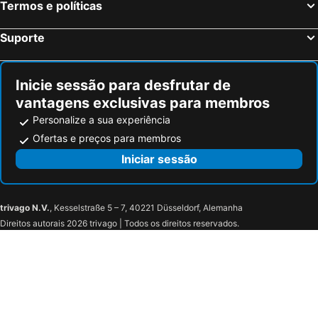
Termos e políticas
SoNo
Brookhaven Historic District
Ellis Hotel, Atlanta, a Tribute Portfolio Hotel
Holiday Inn Express Atlanta Airport - North by IHG
The Breman Museum
Southern Art & Bourbon Bar - InterContinental Buchead
Hyatt Centric Buckhead Atlanta
Sonesta Atlanta Northwest Marietta - The Battery
Suporte
Norcross Historic
The Temple
Kimpton Sylvan Hotel
Home2 Suites by Hilton Atlanta Airport West
Northeast Alabama Regional Airport
Inicie sessão para desfrutar de
vantagens exclusivas para membros
Personalize a sua experiência
Ofertas e preços para membros
Iniciar sessão
trivago N.V.
, Kesselstraße 5 – 7, 40221 Düsseldorf, Alemanha
Direitos autorais 2026 trivago | Todos os direitos reservados.