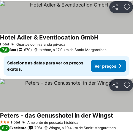
Partilhar
Ad
Hotel Adler & Eventlocation GmbH
Hotel
Quartos com varanda privada
7,8
Boa
670
Itzehoe, a 17.0 km de Sankt Margarethen
Selecione as datas para ver os preços
Ver preços
exatos.
Partilhar
Ad
Peters - das Genusshotel in der Wingst
Hotel
Ambiente de pousada histórica
3 Estrelas
8,7
Excelente
798
Wingst, a 19.4 km de Sankt Margarethen