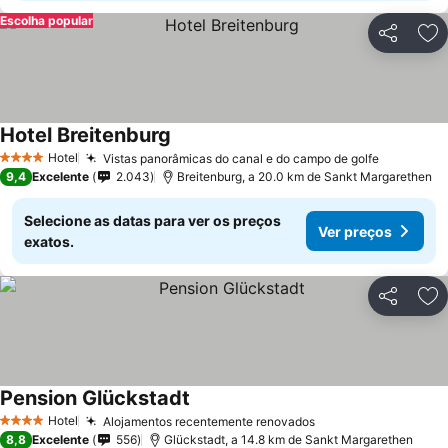
Escolha popular
Partilhar
Ad
Hotel Breitenburg
Hotel
Vistas panorâmicas do canal e do campo de golfe
4 Estrelas
9,4
Excelente
2.043
Breitenburg, a 20.0 km de Sankt Margarethen
Selecione as datas para ver os preços
Ver preços
exatos.
Partilhar
Ad
Pension Glückstadt
Hotel
Alojamentos recentemente renovados
4 Estrelas
8,8
Excelente
556
Glückstadt, a 14.8 km de Sankt Margarethen