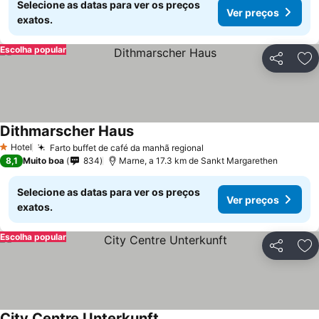
Selecione as datas para ver os preços
Ver preços
exatos.
Escolha popular
Partilhar
Ad
Dithmarscher Haus
Hotel
Farto buffet de café da manhã regional
1 Estrelas
8,1
Muito boa
834
Marne, a 17.3 km de Sankt Margarethen
Selecione as datas para ver os preços
Ver preços
exatos.
Escolha popular
Partilhar
Ad
City Centre Unterkunft