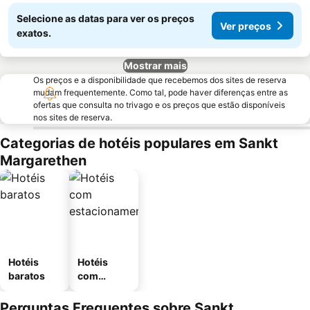
Selecione as datas para ver os preços
Ver preços
exatos.
Mostrar mais
Os preços e a disponibilidade que recebemos dos sites de reserva
mudam frequentemente. Como tal, pode haver diferenças entre as
ofertas que consulta no trivago e os preços que estão disponíveis
nos sites de reserva.
Categorias de hotéis populares em Sankt
Margarethen
Hotéis
Hotéis
baratos
com
estaciona
mento
Perguntas Frequentes sobre Sankt