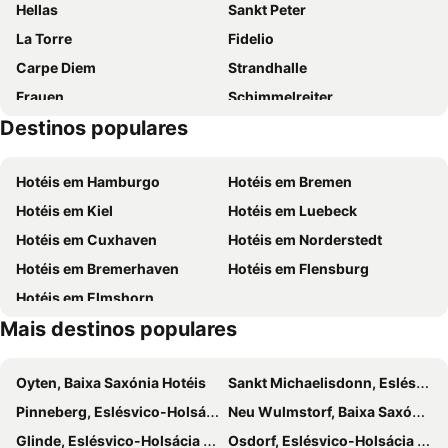
Hellas
Sankt Peter
La Torre
Fidelio
Carpe Diem
Strandhalle
Frauen
Schimmelreiter
Destinos populares
Am Deich
Marschenbahn Draisine
Hochzeitsmühle Aurora
Sankt Michael
Hotéis em Hamburgo
Hotéis em Bremen
Neufelder Hafen
Athina
Hotéis em Kiel
Hotéis em Luebeck
Schulauer Fährhaus
Cuxhaven District of Duhnen
Hotéis em Cuxhaven
Hotéis em Norderstedt
Zoo im Kurpark Döse
Sülldorf
Hotéis em Bremerhaven
Hotéis em Flensburg
Heide–Büsum Airport
Golfclub Gut Hainmühlen im Moorheilbad Bederkesa
Hotéis em Elmshorn
Wolfsmeile
Gosch
Mais destinos populares
Oyten, Baixa Saxónia Hotéis
Sankt Michaelisdonn, Eslésvico-Holsácia Hotéis
Pinneberg, Eslésvico-Holsácia Hotéis
Neu Wulmstorf, Baixa Saxónia Hotéis
Glinde, Eslésvico-Holsácia Hotéis
Osdorf, Eslésvico-Holsácia Hotéis