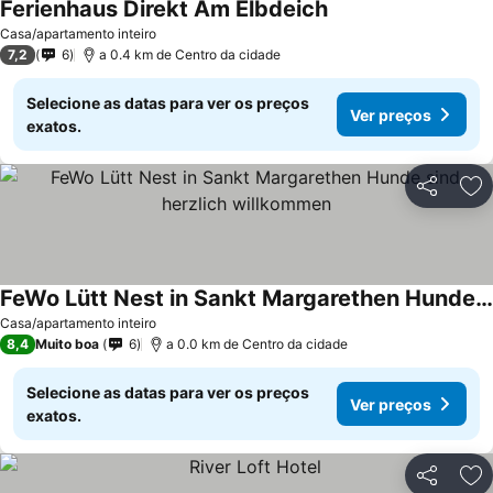
Ferienhaus Direkt Am Elbdeich
Casa/apartamento inteiro
7,2
6
a 0.4 km de Centro da cidade
Selecione as datas para ver os preços
Ver preços
exatos.
Partilhar
Ad
FeWo Lütt Nest in Sankt Margarethen Hunde sind herzlich willkommen
Casa/apartamento inteiro
8,4
Muito boa
6
a 0.0 km de Centro da cidade
Selecione as datas para ver os preços
Ver preços
exatos.
Partilhar
Ad