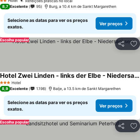
Hotel
Refeições práticas no local
2 Estrelas
8,7
Excelente
95
Burg, a 10.4 km de Sankt Margarethen
Selecione as datas para ver os preços
Ver preços
exatos.
Escolha popular
Partilhar
Ad
Hotel Zwei Linden - links der Elbe - Niedersachsen
Hotel
3 Estrelas
8,9
Excelente
1.198
Balje, a 13.5 km de Sankt Margarethen
Selecione as datas para ver os preços
Ver preços
exatos.
Escolha popular
Partilhar
Ad