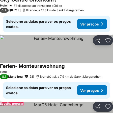
Hotel
Fácil acesso ao transporte público
6,9
713
Itzehoe, a 17.8 km de Sankt Margarethen
Selecione as datas para ver os preços
Ver preços
exatos.
Partilhar
Ad
Ferien- Monteurswohnung
Hotel
8,1
Muito boa
28
Brunsbüttel, a 7.9 km de Sankt Margarethen
Selecione as datas para ver os preços
Ver preços
exatos.
Escolha popular
Partilhar
Ad