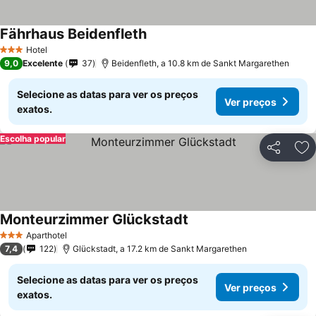
Fährhaus Beidenfleth
Hotel
3 Estrelas
9,0
Excelente
37
Beidenfleth, a 10.8 km de Sankt Margarethen
Selecione as datas para ver os preços
Ver preços
exatos.
Escolha popular
Partilhar
Ad
Monteurzimmer Glückstadt
Aparthotel
3 Estrelas
7,4
122
Glückstadt, a 17.2 km de Sankt Margarethen
Selecione as datas para ver os preços
Ver preços
exatos.