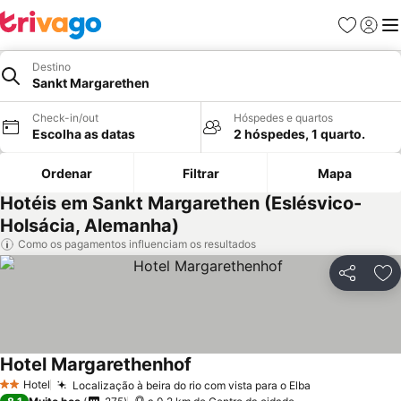
Favoritos
Iniciar
Me
Destino
Sankt Margarethen
Check-in/out
Hóspedes e quartos
Escolha as datas
2 hóspedes, 1 quarto.
Ordenar
Filtrar
Mapa
Hotéis em Sankt Margarethen (Eslésvico-
Holsácia, Alemanha)
Como os pagamentos influenciam os resultados
Partilhar
Ad
Hotel Margarethenhof
Hotel
Localização à beira do rio com vista para o Elba
2 Estrelas