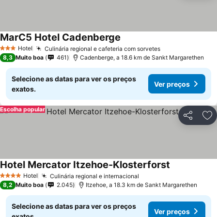
MarC5 Hotel Cadenberge
Hotel
Culinária regional e cafeteria com sorvetes
3 Estrelas
8,3
Muito boa
461
Cadenberge, a 18.6 km de Sankt Margarethen
Selecione as datas para ver os preços
Ver preços
exatos.
Escolha popular
Partilhar
Ad
Hotel Mercator Itzehoe-Klosterforst
Hotel
Culinária regional e internacional
4 Estrelas
8,2
Muito boa
2.045
Itzehoe, a 18.3 km de Sankt Margarethen
Selecione as datas para ver os preços
Ver preços
exatos.