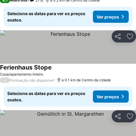
8,1
Muito boa
275
a 0.2 km de Centro da cidade
Selecione as datas para ver os preços
Ver preços
exatos.
Partilhar
Ad
Ferienhaus Stope
Casa/apartamento inteiro
/
a 0.1 km de Centro da cidade
Pontuação não disponível
Selecione as datas para ver os preços
Ver preços
exatos.
Partilhar
Ad