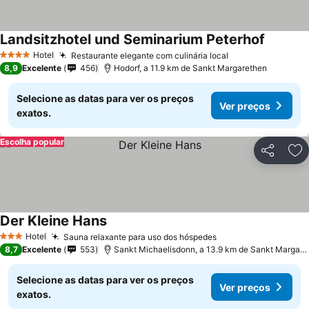
Landsitzhotel und Seminarium Peterhof
Hotel
Restaurante elegante com culinária local
4 Estrelas
8,9
Excelente
456
Hodorf, a 11.9 km de Sankt Margarethen
Selecione as datas para ver os preços
Ver preços
exatos.
Escolha popular
Partilhar
Ad
Der Kleine Hans
Hotel
Sauna relaxante para uso dos hóspedes
3 Estrelas
8,7
Excelente
553
Sankt Michaelisdonn, a 13.9 km de Sankt Margarethen
Selecione as datas para ver os preços
Ver preços
exatos.