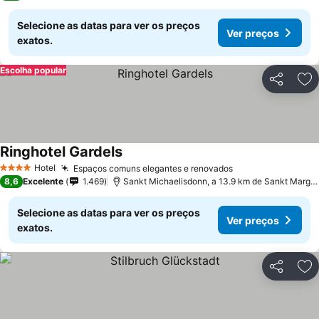
Selecione as datas para ver os preços
Ver preços
exatos.
Escolha popular
Partilhar
Ad
Ringhotel Gardels
Hotel
Espaços comuns elegantes e renovados
4 Estrelas
8,6
Excelente
1.469
Sankt Michaelisdonn, a 13.9 km de Sankt Margarethen
Selecione as datas para ver os preços
Ver preços
exatos.
Partilhar
Ad