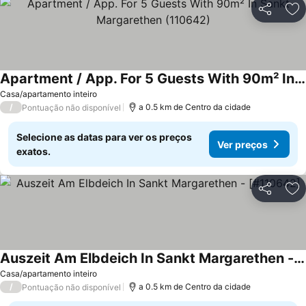
Partilhar
Ad
Apartment / App. For 5 Guests With 90m² In Sankt Margarethen (110642)
Casa/apartamento inteiro
/
a 0.5 km de Centro da cidade
Pontuação não disponível
Selecione as datas para ver os preços
Ver preços
exatos.
Partilhar
Ad
Auszeit Am Elbdeich In Sankt Margarethen - [#110642]
Casa/apartamento inteiro
/
a 0.5 km de Centro da cidade
Pontuação não disponível