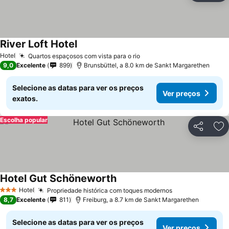
River Loft Hotel
Hotel
Quartos espaçosos com vista para o rio
9,0
Excelente
899
Brunsbüttel, a 8.0 km de Sankt Margarethen
Selecione as datas para ver os preços
Ver preços
exatos.
Escolha popular
Partilhar
Ad
Hotel Gut Schöneworth
Hotel
Propriedade histórica com toques modernos
3 Estrelas
8,7
Excelente
811
Freiburg, a 8.7 km de Sankt Margarethen
Selecione as datas para ver os preços
Ver preços