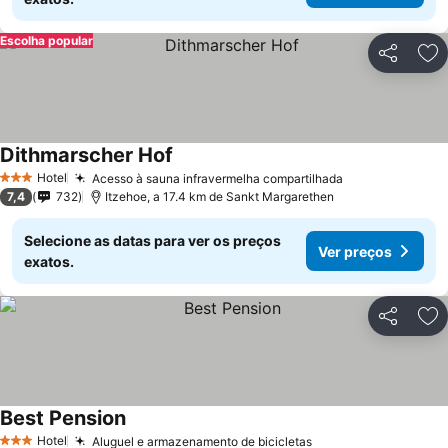
Escolha popular
Partilhar
Ad
Dithmarscher Hof
Hotel
Acesso à sauna infravermelha compartilhada
3 Estrelas
7,4
732
Itzehoe, a 17.4 km de Sankt Margarethen
Selecione as datas para ver os preços
Ver preços
exatos.
Partilhar
Ad
Best Pension
Hotel
Aluguel e armazenamento de bicicletas
3 Estrelas