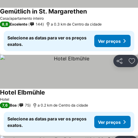
Gemütlich in St. Margarethen
Casa/apartamento inteiro
8,8
Excelente
144
a 0.3 km de Centro da cidade
Selecione as datas para ver os preços
Ver preços
exatos.
Partilhar
Ad
Hotel Elbmühle
Hotel
7,6
Boa
75
a 0.2 km de Centro da cidade
Selecione as datas para ver os preços
Ver preços
exatos.