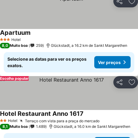
Partilhar
Ad
Apartuum
Hotel
3 Estrelas
8,0
Muito boa
259
Glückstadt, a 16.2 km de Sankt Margarethen
Selecione as datas para ver os preços
Ver preços
exatos.
Escolha popular
Partilhar
Ad
Hotel Restaurant Anno 1617
Hotel
Terraço com vista para a praça do mercado
2 Estrelas
8,1
Muito boa
1.489
Glückstadt, a 16.0 km de Sankt Margarethen