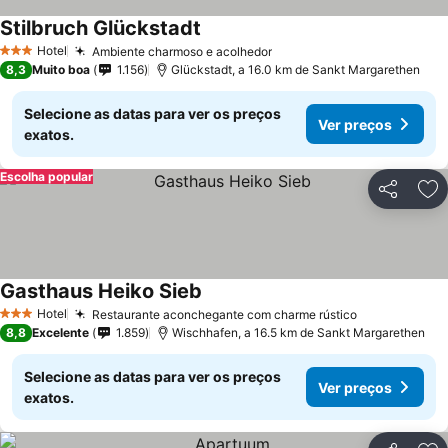
Stilbruch Glückstadt
Hotel
Ambiente charmoso e acolhedor
3 Estrelas
8,3
Muito boa
1.156
Glückstadt, a 16.0 km de Sankt Margarethen
Selecione as datas para ver os preços
Ver preços
exatos.
Escolha popular
Partilhar
Ad
Gasthaus Heiko Sieb
Hotel
Restaurante aconchegante com charme rústico
3 Estrelas
8,8
Excelente
1.859
Wischhafen, a 16.5 km de Sankt Margarethen
Selecione as datas para ver os preços
Ver preços
exatos.