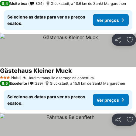
8,4
Muito boa
804
Glückstadt, a 18.6 km de Sankt Margarethen
Selecione as datas para ver os preços
Ver preços
exatos.
Partilhar
Ad
Gästehaus Kleiner Muck
Hotel
Jardim tranquilo e terraço na cobertura
3 Estrelas
8,5
Excelente
289
Glückstadt, a 15.9 km de Sankt Margarethen
Selecione as datas para ver os preços
Ver preços
exatos.
Partilhar
Ad