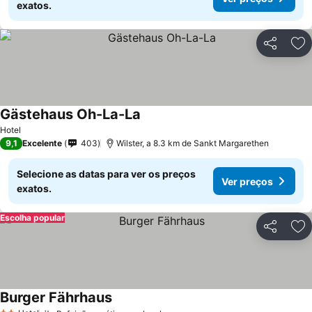
exatos.
Partilhar
Ad
Gästehaus Oh-La-La
Hotel
9,1
Excelente
403
Wilster, a 8.3 km de Sankt Margarethen
Selecione as datas para ver os preços
Ver preços
exatos.
Escolha popular
Partilhar
Ad
Burger Fährhaus