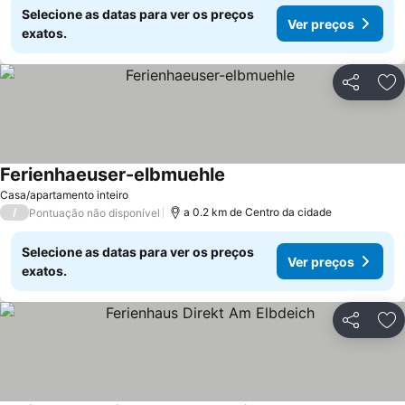
Selecione as datas para ver os preços
Ver preços
exatos.
Partilhar
Ad
Ferienhaeuser-elbmuehle
Casa/apartamento inteiro
/
a 0.2 km de Centro da cidade
Pontuação não disponível
Selecione as datas para ver os preços
Ver preços
exatos.
Partilhar
Ad