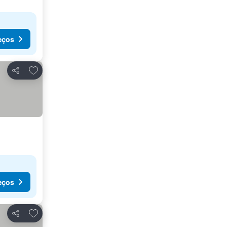
eços
Adicionar aos favoritos
Partilhar
eços
Adicionar aos favoritos
Partilhar