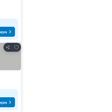
eços
Adicionar aos favoritos
Partilhar
eços