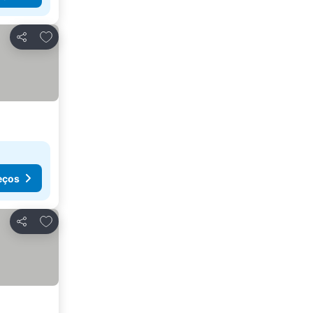
Adicionar aos favoritos
Partilhar
eços
Adicionar aos favoritos
Partilhar