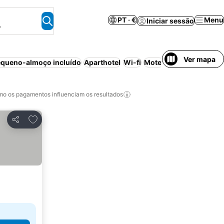
PT · €
Menu
Iniciar sessão
.
Ver mapa
queno-almoço incluído
Aparthotel
Wi-fi
Motel
Casa/apartament
o os pagamentos influenciam os resultados
Adicionar aos favoritos
Partilhar