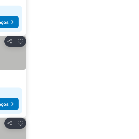
eços
Adicionar aos favoritos
Partilhar
eços
Adicionar aos favoritos
Partilhar