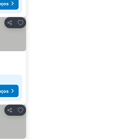
eços
Adicionar aos favoritos
Partilhar
eços
Adicionar aos favoritos
Partilhar