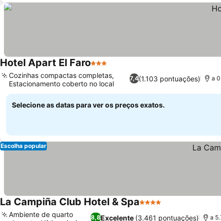
Hotel Apart El Faro
3 Estrelas
Cozinhas compactas completas,
(1.103 pontuações)
7,4
a 0
Estacionamento coberto no local
Selecione as datas para ver os preços exatos.
Escolha popular
La Campiña Club Hotel & Spa
4 Estrelas
Ambiente de quarto
Excelente
(3.461 pontuações)
8,8
a 5