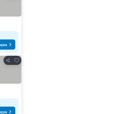
eços
Adicionar aos favoritos
Partilhar
eços