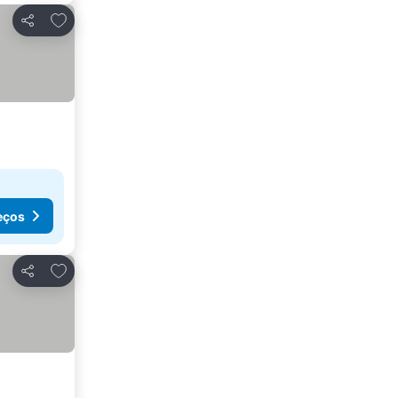
Adicionar aos favoritos
Partilhar
eços
Adicionar aos favoritos
Partilhar