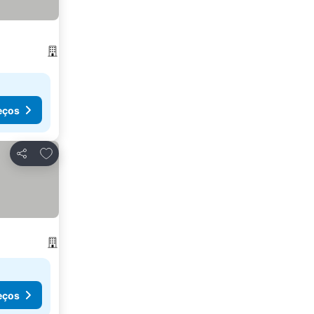
eços
Adicionar aos favoritos
Partilhar
eços