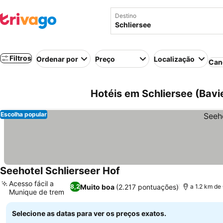
Destino
Filtros
Ordenar por
Preço
Localização
Can
Hotéis em Schliersee (Bavi
Escolha popular
Seehotel Schlierseer Hof
Ver preços
Acesso fácil a
Muito boa
(2.217 pontuações)
8,2
a 1.2 km de
Munique de trem
Ver preços
Selecione as datas para ver os preços exatos.