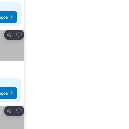
eços
Adicionar aos favoritos
Partilhar
eços
Adicionar aos favoritos
Partilhar