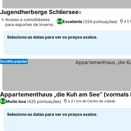
Jugendherberge Schliersee
1 Estrelas
Ver preços
Acesso e comodidades
Excelente
(324 pontuações)
8,6
a 5.
para esportes de inverno
Ver preços
Selecione as datas para ver os preços exatos.
Escolha popular
Appartementhaus „die Kuh am See“ (vormals 
Muito boa
(425 pontuações)
8,0
a 3.1 km de Centro da cidade
Selecione as datas para ver os preços exatos.