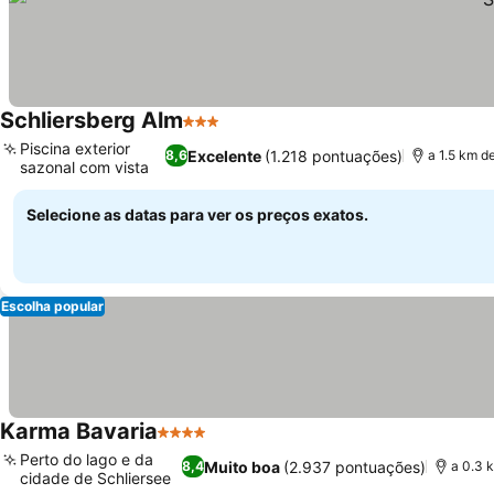
Schliersberg Alm
3 Estrelas
Ver preços
Piscina exterior
Excelente
(1.218 pontuações)
8,6
a 1.5 km d
sazonal com vista
Ver preços
Selecione as datas para ver os preços exatos.
Escolha popular
Karma Bavaria
4 Estrelas
Ver preços
Perto do lago e da
Muito boa
(2.937 pontuações)
8,4
a 0.3 
cidade de Schliersee