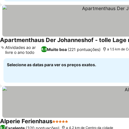
Apartmenthaus Der Johanneshof - tolle Lage
Atividades ao ar
Muito boa
(221 pontuações)
8,0
a 1.5 km de C
livre o ano todo
Ver preços
Selecione as datas para ver os preços exatos.
Alperie Ferienhaus
5 Estrelas
Ver preços
Excelente
(320 pontuações)
9,7
a 4.2 km de Centro da cidade