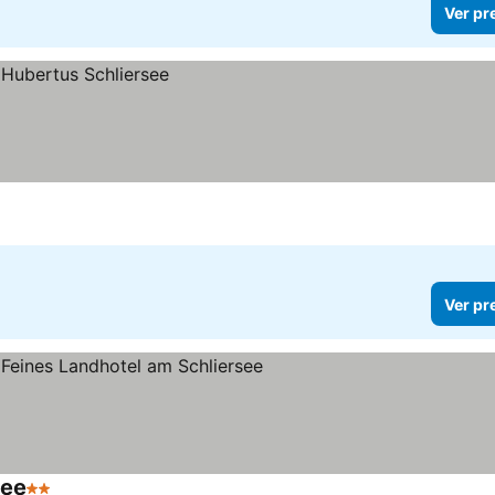
Ver pr
Ver pr
see