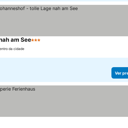
 nah am See
3 Estrelas
Ver preços
entro da cidade
Ver pr