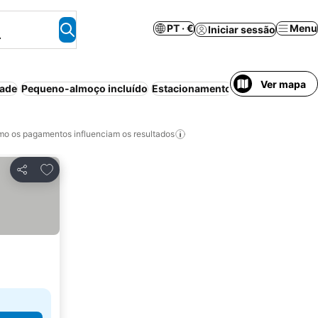
PT · €
Menu
Iniciar sessão
.
Ver mapa
dade
Pequeno-almoço incluído
Estacionamento
Meia-pensão
Pi
o os pagamentos influenciam os resultados
Adicionar aos favoritos
Partilhar