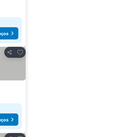
eços
Adicionar aos favoritos
Partilhar
eços