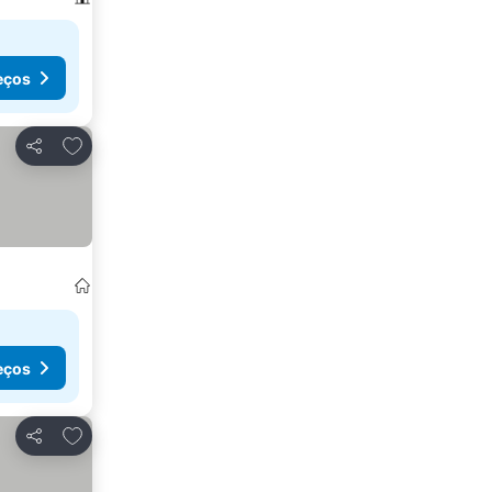
eços
Adicionar aos favoritos
Partilhar
eços
Adicionar aos favoritos
Partilhar