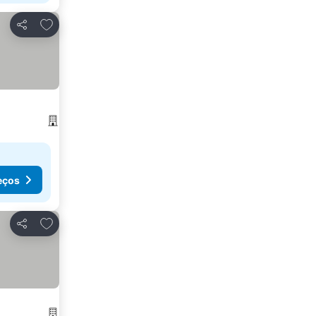
Adicionar aos favoritos
Partilhar
eços
Adicionar aos favoritos
Partilhar