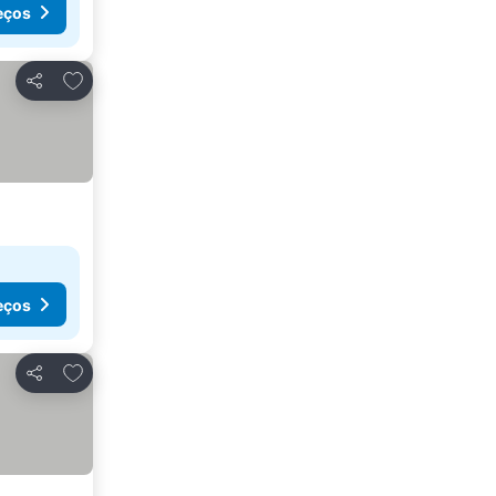
eços
Adicionar aos favoritos
Partilhar
eços
Adicionar aos favoritos
Partilhar