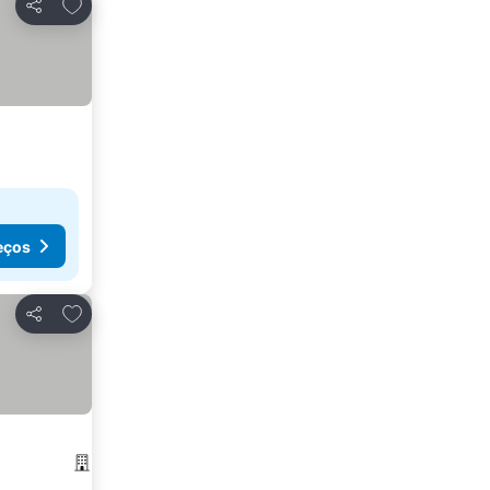
Adicionar aos favoritos
Partilhar
eços
Adicionar aos favoritos
Partilhar