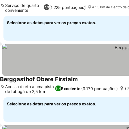
Serviço de quarto
(1.225 pontuações)
7,3
a 1.5 km de Centro da 
conveniente
Ver preços
Selecione as datas para ver os preços exatos.
Berggasthof Obere Firstalm
Ver preços
Acesso direto a uma pista
Excelente
(3.170 pontuações)
9,4
a 
de tobogã de 2,5 km
Ver preços
Selecione as datas para ver os preços exatos.