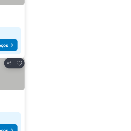
eços
Adicionar aos favoritos
Partilhar
eços