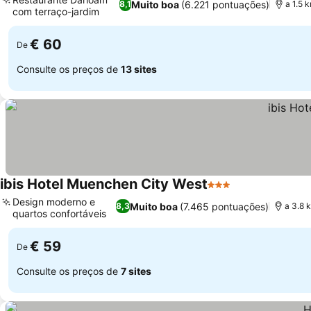
Muito boa
(6.221 pontuações)
8,1
a 1.5 
com terraço-jardim
Ver preços
€ 60
De
Consulte os preços de
13 sites
ibis Hotel Muenchen City West
3 Estrelas
Ver preços
Design moderno e
Muito boa
(7.465 pontuações)
8,3
a 3.8 
quartos confortáveis
Ver preços
€ 59
De
Consulte os preços de
7 sites