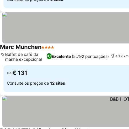
Marc München
4 Estrelas
Ver preços
Buffet de café da
Excelente
(5.792 pontuações)
9,1
a 1.2 km
manhã excepcional
Ver preços
€ 131
De
Consulte os preços de
12 sites