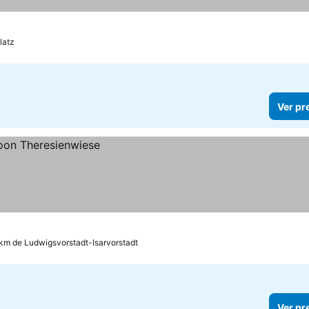
ços
latz
Ver pr
1 km de Ludwigsvorstadt-Isarvorstadt
Ver pr