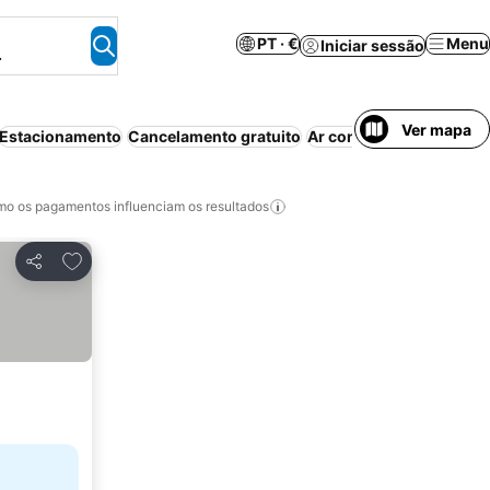
PT · €
Menu
Iniciar sessão
.
Ver mapa
Estacionamento
Cancelamento gratuito
Ar condicionado
Piscin
o os pagamentos influenciam os resultados
Adicionar aos favoritos
Partilhar