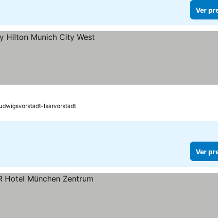
Ver pr
eços
Ludwigsvorstadt-Isarvorstadt
Ver pr