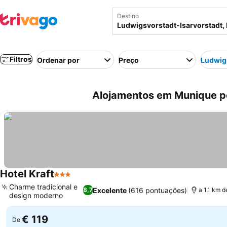
Destino
Filtros
Ordenar por
Preço
Ludwigs
Alojamentos em Munique pe
Hotel Kraft
3 Estrelas
Ver preços
Charme tradicional e
Excelente
(616 pontuações)
8,7
a 1.1 km 
design moderno
Ver preços
€ 119
De