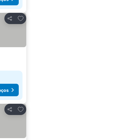
Adicionar aos favoritos
Partilhar
eços
Adicionar aos favoritos
Partilhar