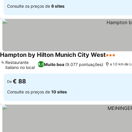
Consulte os preços de
6 sites
Hampton by Hilton Munich City West
3 Estrelas
Ver pr
Restaurante
Muito boa
(9.077 pontuações)
8,0
a 1.0 km de 
italiano no local
Ver preços
€ 88
De
Consulte os preços de
10 sites