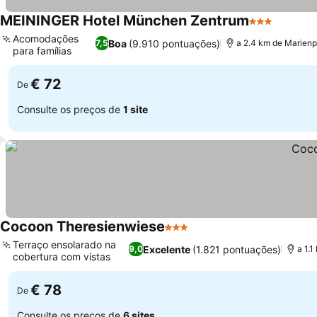
MEININGER Hotel München Zentrum
3 Estrelas
Ver pre
Acomodações
Boa
(9.910 pontuações)
7,5
a 2.4 km de Marienp
para famílias
Ver preços
€ 72
De
Consulte os preços de
1 site
Cocoon Theresienwiese
3 Estrelas
Ver preços
Terraço ensolarado na
Excelente
(1.821 pontuações)
9,0
a 1.
cobertura com vistas
Ver preços
€ 78
De
Consulte os preços de
6 sites