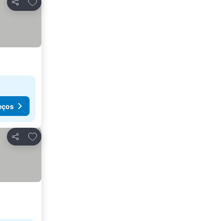
Adicionar aos favoritos
Partilhar
eços
Adicionar aos favoritos
Partilhar