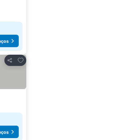
eços
Adicionar aos favoritos
Partilhar
eços