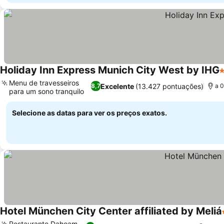
Holiday Inn Express Munich City West by IHG
3
Menu de travesseiros
Excelente
(13.427 pontuações)
8,7
a 0
para um sono tranquilo
Ver preços
Selecione as datas para ver os preços exatos.
Hotel München City Center affiliated by Meliá
Restaurante Dahoam