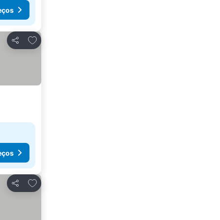
eços
Adicionar aos favoritos
Partilhar
eços
Adicionar aos favoritos
Partilhar