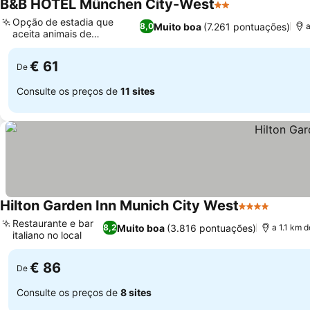
B&B HOTEL München City-West
2 Estrelas
Ver preços
Opção de estadia que
Muito boa
(7.261 pontuações)
8,0
aceita animais de
Ver preços
estimação
€ 61
De
Consulte os preços de
11 sites
Hilton Garden Inn Munich City West
4 Estrelas
Ver pr
Restaurante e bar
Muito boa
(3.816 pontuações)
8,2
a 1.1 km 
italiano no local
Ver preços
€ 86
De
Consulte os preços de
8 sites