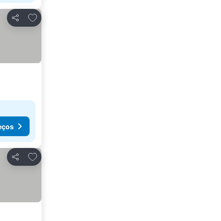
Adicionar aos favoritos
Partilhar
eços
Adicionar aos favoritos
Partilhar