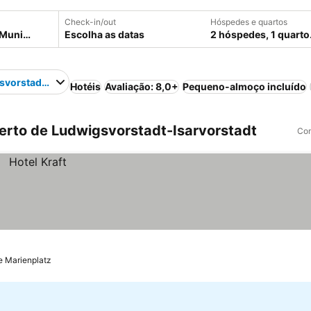
Check-in/out
Hóspedes e quartos
Escolha as datas
2 hóspedes, 1 quarto
vorstadt-Isarvorstadt
Hotéis
Avaliação: 8,0+
Pequeno-almoço incluído
rto de Ludwigsvorstadt-Isarvorstadt
Com
de Marienplatz