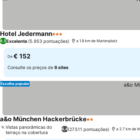
Hotel Jedermann
3 Estrelas
Ver preços
Excelente
(5.953 pontuações)
8,5
a 1.8 km de Marienplatz
€ 152
De
Consulte os preços de
6 sites
Escolha popular
a&o München Hackerbrücke
2 Estrelas
Ver preços
Vistas panorâmicas do
(27.511 pontuações)
6,4
a 2.7 km de M
terraço na cobertura
Ver preços