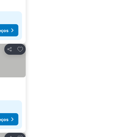
eços
Adicionar aos favoritos
Partilhar
eços