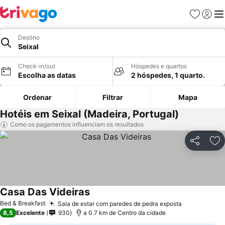
Favoritos
Iniciar
Me
Destino
Seixal
Check-in/out
Hóspedes e quartos
Escolha as datas
2 hóspedes, 1 quarto.
Ordenar
Filtrar
Mapa
Hotéis em Seixal (Madeira, Portugal)
Como os pagamentos influenciam os resultados
Partilhar
Ad
Casa Das Videiras
Bed & Breakfast
Sala de estar com paredes de pedra exposta
8,5
Excelente
930
a 0.7 km de Centro da cidade