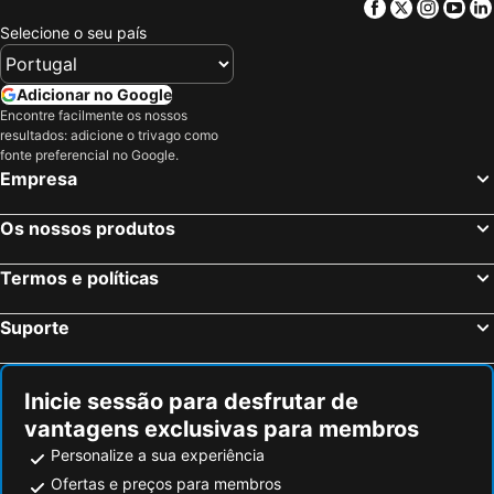
Facebook
Twitter
Insta
Yo
Paúl de Mar, Madeira Hotéis
Monte, Madeira Hotéis
Selecione o seu país
Funchal, Madeira Hotéis
Porto Santo, Madeira Hotéis
Vila Baleira, Madeira Hotéis
Caniço, Madeira Hotéis
Adicionar no Google
São Vicente, Madeira Hotéis
Machico, Madeira Hotéis
Encontre facilmente os nossos
resultados: adicione o trivago como
Calheta, Madeira Hotéis
Porto Moniz, Madeira Hotéis
fonte preferencial no Google.
Ribeira Brava, Madeira Hotéis
Albufeira, Algarve Hotéis
Empresa
Lisboa, Lisboa e Vale do Tejo Hotéis
Porto, Norte de Portugal Hotéis
Os nossos produtos
Monte Gordo, Algarve Hotéis
Portimão, Algarve Hotéis
Vila Nova de Milfontes, Alentejo Hotéis
Évora, Alentejo Hotéis
Termos e políticas
Figueira da Foz, Centro de Portugal Hotéis
Suporte
Inicie sessão para desfrutar de
vantagens exclusivas para membros
Personalize a sua experiência
Ofertas e preços para membros