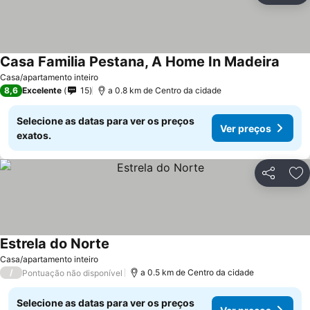
Casa Familia Pestana, A Home In Madeira
Casa/apartamento inteiro
8,6
Excelente
15
a 0.8 km de Centro da cidade
Selecione as datas para ver os preços
Ver preços
exatos.
Partilhar
Ad
Estrela do Norte
Casa/apartamento inteiro
/
a 0.5 km de Centro da cidade
Pontuação não disponível
Selecione as datas para ver os preços