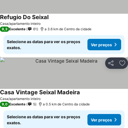
Refugio Do Seixal
Casa/apartamento inteiro
9,3
Excelente
61
a 3.6 km de Centro da cidade
Selecione as datas para ver os preços
Ver preços
exatos.
Partilhar
Ad
Casa Vintage Seixal Madeira
Casa/apartamento inteiro
9,0
Excelente
5
a 0.5 km de Centro da cidade
Selecione as datas para ver os preços
Ver preços
exatos.