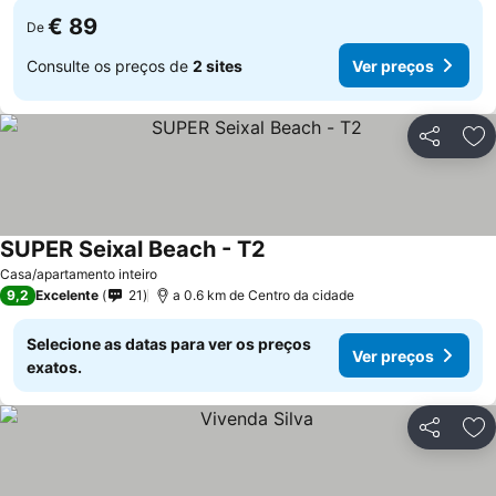
€ 89
De
Consulte os preços de
2 sites
Ver preços
Partilhar
Ad
SUPER Seixal Beach - T2
Casa/apartamento inteiro
9,2
Excelente
21
a 0.6 km de Centro da cidade
Selecione as datas para ver os preços
Ver preços
exatos.
Partilhar
Ad