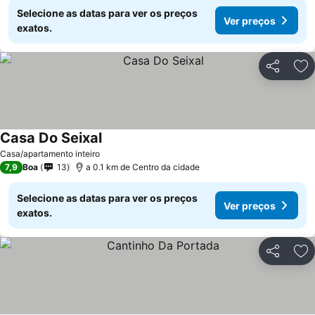
Selecione as datas para ver os preços
Ver preços
exatos.
Partilhar
Ad
Casa Do Seixal
Casa/apartamento inteiro
7,9
Boa
13
a 0.1 km de Centro da cidade
Selecione as datas para ver os preços
Ver preços
exatos.
Partilhar
Ad