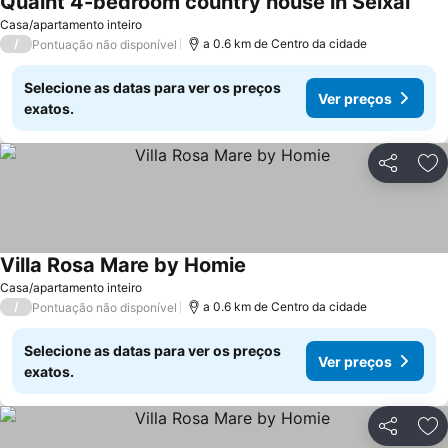
Quaint 4-bedroom country house in Seixal
Casa/apartamento inteiro
/
a 0.6 km de Centro da cidade
Pontuação não disponível
Selecione as datas para ver os preços
Ver preços
exatos.
Partilhar
Ad
Villa Rosa Mare by Homie
Casa/apartamento inteiro
/
a 0.6 km de Centro da cidade
Pontuação não disponível
Selecione as datas para ver os preços
Ver preços
exatos.
Partilhar
Ad