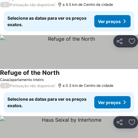
/
a 4.5 km de Centro da cidade
Pontuação não disponível
Selecione as datas para ver os preços
Ver preços
exatos.
Partilhar
Ad
Refuge of the North
Casa/apartamento inteiro
/
a 0.3 km de Centro da cidade
Pontuação não disponível
Selecione as datas para ver os preços
Ver preços
exatos.
Partilhar
Ad