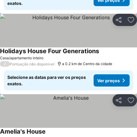
Ver preços
exatos.
Partilhar
Ad
Holidays House Four Generations
Casa/apartamento inteiro
/
a 0.2 km de Centro da cidade
Pontuação não disponível
Selecione as datas para ver os preços
Ver preços
exatos.
Partilhar
Ad
Amelia's House