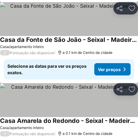
Partilhar
Ad
Casa da Fonte de São João - Seixal - Madeira Island
Casa/apartamento inteiro
/
a 0.1 km de Centro da cidade
Pontuação não disponível
Selecione as datas para ver os preços
Ver preços
exatos.
Partilhar
Ad
Casa Amarela do Redondo - Seixal - Madeira Island
Casa/apartamento inteiro
/
a 0.1 km de Centro da cidade
Pontuação não disponível