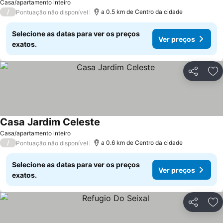
Casa/apartamento inteiro
/
a 0.5 km de Centro da cidade
Pontuação não disponível
Selecione as datas para ver os preços
Ver preços
exatos.
Partilhar
Ad
Casa Jardim Celeste
Casa/apartamento inteiro
/
a 0.6 km de Centro da cidade
Pontuação não disponível
Selecione as datas para ver os preços
Ver preços
exatos.
Partilhar
Ad