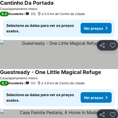
Cantinho Da Portada
Casa/apartamento inteiro
9,3
Excelente
35
a 0.5 km de Centro da cidade
Selecione as datas para ver os preços
Ver preços
exatos.
Partilhar
Ad
Guestready - One Little Magical Refuge
Casa/apartamento inteiro
8,7
Excelente
10
a 3.8 km de Centro da cidade
Selecione as datas para ver os preços
Ver preços
exatos.
Partilhar
Ad