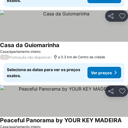
exatos.
Partilhar
Ad
Casa da Guiomarinha
Casa/apartamento inteiro
/
a 0.3 km de Centro da cidade
Pontuação não disponível
Selecione as datas para ver os preços
Ver preços
exatos.
Partilhar
Ad
Peaceful Panorama by YOUR KEY MADEIRA
Casa/apartamento inteiro