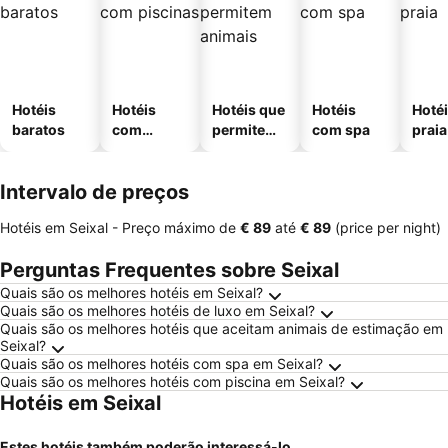
Hotéis
Hotéis
Hotéis que
Hotéis
Hotéi
baratos
com
permitem
com spa
praia
piscinas
animais
Intervalo de preços
Hotéis em Seixal -
Preço máximo
de
‎€ 89
até
‎€ 89
(price per night)
Perguntas Frequentes sobre Seixal
Quais são os melhores hotéis em Seixal?
Quais são os melhores hotéis de luxo em Seixal?
Quais são os melhores hotéis que aceitam animais de estimação em
Seixal?
Quais são os melhores hotéis com spa em Seixal?
Quais são os melhores hotéis com piscina em Seixal?
Hotéis em Seixal
Estes hotéis também poderão interessá-lo...