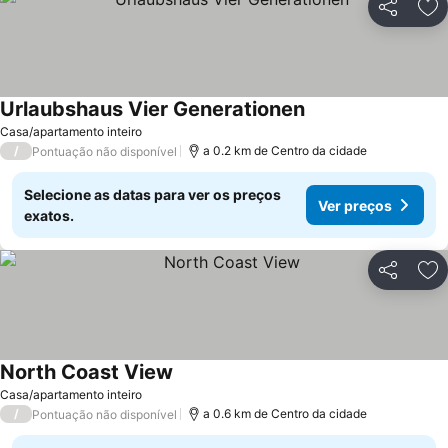
Partilhar
Ad
Urlaubshaus Vier Generationen
Casa/apartamento inteiro
/
a 0.2 km de Centro da cidade
Pontuação não disponível
Selecione as datas para ver os preços
Ver preços
exatos.
Partilhar
Ad
North Coast View
Casa/apartamento inteiro
/
a 0.6 km de Centro da cidade
Pontuação não disponível