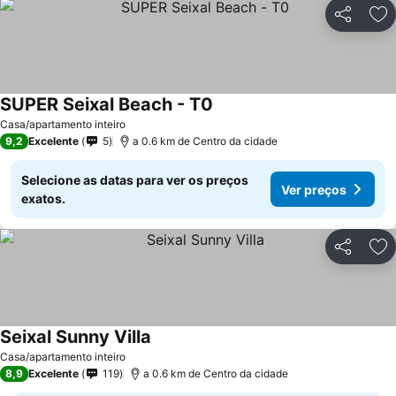
Partilhar
Ad
SUPER Seixal Beach - T0
Casa/apartamento inteiro
9,2
Excelente
5
a 0.6 km de Centro da cidade
Selecione as datas para ver os preços
Ver preços
exatos.
Partilhar
Ad
Seixal Sunny Villa
Casa/apartamento inteiro
8,9
Excelente
119
a 0.6 km de Centro da cidade