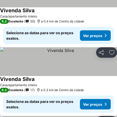
Vivenda Silva
Casa/apartamento inteiro
9,2
Excelente
55
a 0.4 km de Centro da cidade
Selecione as datas para ver os preços
Ver preços
exatos.
Partilhar
Ad
Vivenda Silva
Casa/apartamento inteiro
9,2
Excelente
17
a 0.3 km de Centro da cidade
Selecione as datas para ver os preços
Ver preços
exatos.