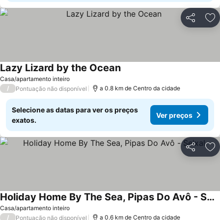
Partilhar
Ad
Lazy Lizard by the Ocean
Casa/apartamento inteiro
/
a 0.8 km de Centro da cidade
Pontuação não disponível
Selecione as datas para ver os preços
Ver preços
exatos.
Partilhar
Ad
Holiday Home By The Sea, Pipas Do Avô - Seixal
Casa/apartamento inteiro
/
a 0.6 km de Centro da cidade
Pontuação não disponível