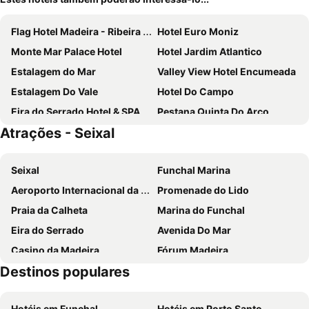
Flag Hotel Madeira - Ribeira Brava
Hotel Euro Moniz
Monte Mar Palace Hotel
Hotel Jardim Atlantico
Estalagem do Mar
Valley View Hotel Encumeada
Estalagem Do Vale
Hotel Do Campo
Eira do Serrado Hotel & SPA
Pestana Quinta Do Arco
Atrações - Seixal
Calamar Hotel
Enotel Sunset Bay
Aqua Natura Madeira Hotel
Aqua Natura Bay
Seixal
Funchal Marina
Hotel Salgueiro
Estalagem Da Ponta Do Sol
Aeroporto Internacional da Madeira Cristiano Ronaldo
Promenade do Lido
Hotel Quinta da Serra
Mediterrâneo Madeira
Praia da Calheta
Marina do Funchal
Solar de Boaventura
Engenho Velho Hotel & Restaurante - Adults Only
Eira do Serrado
Avenida Do Mar
Calheta Beach - All-inclusive - Savoy Signature
TarmarPlace
Casino da Madeira
Fórum Madeira
Boutique Hotel Jardim do Mar
Calheta Countryside
Destinos populares
Sé Catedral do Funchal
Praia Machico
Socalco Nature Calheta
Quinta Alegre
Parque temático da Madeira
Praia do Sol
Quinta Das Vinhas
Estalagem Corte do Norte
Hotéis em Funchal
Hotéis em Porto Santo