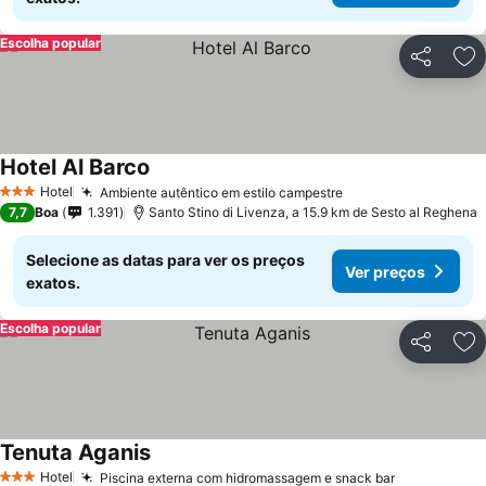
Escolha popular
Partilhar
Ad
Hotel Al Barco
Hotel
Ambiente autêntico em estilo campestre
3 Estrelas
7,7
Boa
1.391
Santo Stino di Livenza, a 15.9 km de Sesto al Reghena
Selecione as datas para ver os preços
Ver preços
exatos.
Escolha popular
Partilhar
Ad
Tenuta Aganis
Hotel
Piscina externa com hidromassagem e snack bar
3 Estrelas