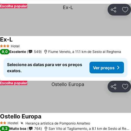
Escolha popular
Partilhar
Ad
Ex-L
Hotel
3 Estrelas
9,0
Excelente
549
Fiume Veneto, a 11.1 km de Sesto al Reghena
Selecione as datas para ver os preços
Ver preços
exatos.
Escolha popular
Partilhar
Ad
Ostello Europa
Hostel
Herança artística de Pomponio Amalteo
2 Estrelas
8,2
Muito boa
764
San Vito al Tagliamento, a 8.1 km de Sesto al Reghena