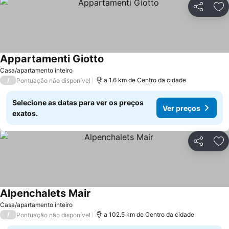
Partilhar
Ad
Appartamenti Giotto
Casa/apartamento inteiro
/
a 1.6 km de Centro da cidade
Pontuação não disponível
Selecione as datas para ver os preços
Ver preços
exatos.
Partilhar
Ad
Alpenchalets Mair
Casa/apartamento inteiro
/
a 102.5 km de Centro da cidade
Pontuação não disponível