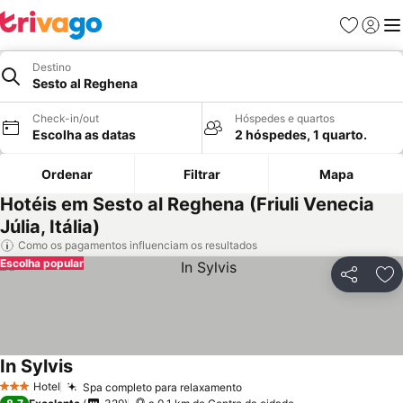
Favoritos
Iniciar
Me
Destino
Sesto al Reghena
Check-in/out
Hóspedes e quartos
Escolha as datas
2 hóspedes, 1 quarto.
Ordenar
Filtrar
Mapa
Hotéis em Sesto al Reghena (Friuli Venecia
Júlia, Itália)
Como os pagamentos influenciam os resultados
Escolha popular
Partilhar
Ad
In Sylvis
Hotel
Spa completo para relaxamento
3 Estrelas