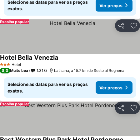
Selecione as datas para ver os preços
Ver preços
exatos.
Escolha popular
Partilhar
Ad
Hotel Bella Venezia
Hotel
3 Estrelas
8,0
Muito boa
1.318
Latisana, a 15.7 km de Sesto al Reghena
Selecione as datas para ver os preços
Ver preços
exatos.
Escolha popular
Partilhar
Ad
Best Western Plus Park Hotel Pordenone