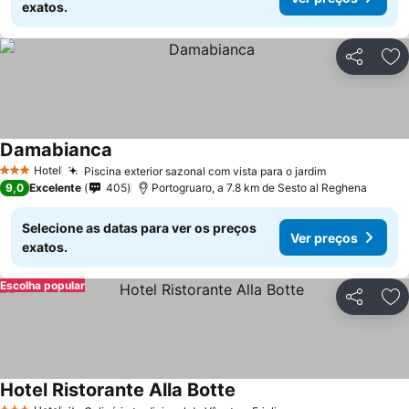
exatos.
Partilhar
Ad
Damabianca
Hotel
Piscina exterior sazonal com vista para o jardim
3 Estrelas
9,0
Excelente
405
Portogruaro, a 7.8 km de Sesto al Reghena
Selecione as datas para ver os preços
Ver preços
exatos.
Escolha popular
Partilhar
Ad
Hotel Ristorante Alla Botte