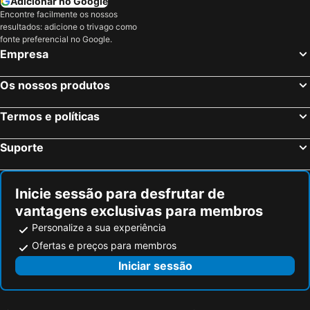
Adicionar no Google
Encontre facilmente os nossos
Florença, Toscana Hotéis
Nápoles, Campanha Hotéis
resultados: adicione o trivago como
Bolonha, Emília-Romanha Hotéis
Palermo, Sicília Hotéis
fonte preferencial no Google.
Empresa
Verona, Veneto Hotéis
Cagliari, Sardenha Hotéis
Os nossos produtos
Termos e políticas
Suporte
Inicie sessão para desfrutar de
vantagens exclusivas para membros
Personalize a sua experiência
Ofertas e preços para membros
Iniciar sessão