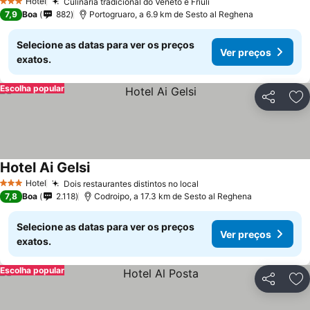
Hotel
Culinária tradicional do Vêneto e Friuli
3 Estrelas
7,9
Boa
882
Portogruaro, a 6.9 km de Sesto al Reghena
Selecione as datas para ver os preços
Ver preços
exatos.
Escolha popular
Partilhar
Ad
Hotel Ai Gelsi
Hotel
Dois restaurantes distintos no local
3 Estrelas
7,8
Boa
2.118
Codroipo, a 17.3 km de Sesto al Reghena
Selecione as datas para ver os preços
Ver preços
exatos.
Escolha popular
Partilhar
Ad