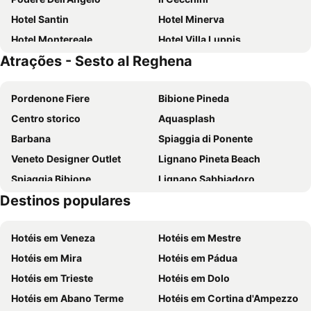
Hotel Santin
Hotel Minerva
Hotel Montereale
Hotel Villa Luppis
Atrações - Sesto al Reghena
Resort Villa Manin
piccadilly b&b
Pordenone Fiere
Bibione Pineda
Centro storico
Aquasplash
Barbana
Spiaggia di Ponente
Veneto Designer Outlet
Lignano Pineta Beach
Spiaggia Bibione
Lignano Sabbiadoro
Destinos populares
Stadio Friuli
Jesolo Sand Nativity - Presepe di sabbia
Cavallino Beach
Saint Peter's Cathedral
Hotéis em Veneza
Hotéis em Mestre
Abbazia Benedettina di Santa Maria in Sylvis
Villa Manin
Hotéis em Mira
Hotéis em Pádua
Cesarolo
Bevazzana
Hotéis em Trieste
Hotéis em Dolo
La Brussa
Spiaggia di Levante
Hotéis em Abano Terme
Hotéis em Cortina d'Ampezzo
Aquafollie
Palaexpomar