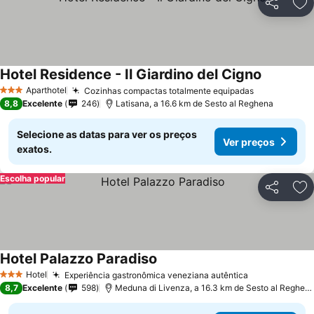
Partilhar
Ad
Hotel Residence - Il Giardino del Cigno
Aparthotel
Cozinhas compactas totalmente equipadas
3 Estrelas
8,8
Excelente
246
Latisana, a 16.6 km de Sesto al Reghena
Selecione as datas para ver os preços
Ver preços
exatos.
Escolha popular
Partilhar
Ad
Hotel Palazzo Paradiso
Hotel
Experiência gastronômica veneziana autêntica
3 Estrelas
8,7
Excelente
598
Meduna di Livenza, a 16.3 km de Sesto al Reghena