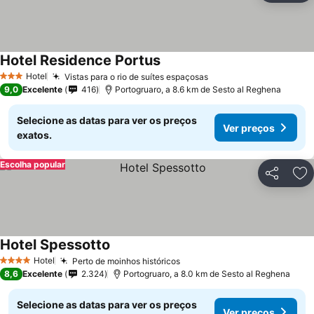
Hotel Residence Portus
Hotel
Vistas para o rio de suítes espaçosas
3 Estrelas
9,0
Excelente
416
Portogruaro, a 8.6 km de Sesto al Reghena
Selecione as datas para ver os preços
Ver preços
exatos.
Escolha popular
Partilhar
Ad
Hotel Spessotto
Hotel
Perto de moinhos históricos
4 Estrelas
8,6
Excelente
2.324
Portogruaro, a 8.0 km de Sesto al Reghena
Selecione as datas para ver os preços
Ver preços