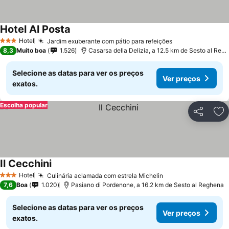
Hotel Al Posta
Hotel
Jardim exuberante com pátio para refeições
3 Estrelas
8,3
Muito boa
1.526
Casarsa della Delizia, a 12.5 km de Sesto al Reghena
Selecione as datas para ver os preços
Ver preços
exatos.
Escolha popular
Partilhar
Ad
Il Cecchini
Hotel
Culinária aclamada com estrela Michelin
3 Estrelas
7,6
Boa
1.020
Pasiano di Pordenone, a 16.2 km de Sesto al Reghena
Selecione as datas para ver os preços
Ver preços
exatos.