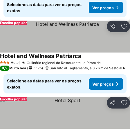
Selecione as datas para ver os preços
Ver preços
exatos.
Escolha popular
Partilhar
Ad
Hotel and Wellness Patriarca
Hotel
Culinária regional do Restaurante La Piramide
3 Estrelas
8,2
Muito boa
1.175
San Vito al Tagliamento, a 8.2 km de Sesto al Reghena
Selecione as datas para ver os preços
Ver preços
exatos.
Escolha popular
Partilhar
Ad