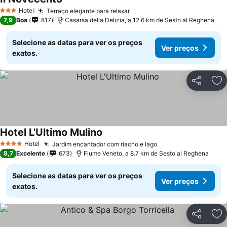
Hotel
Terraço elegante para relaxar
3 Estrelas
7,9
Boa
817
Casarsa della Delizia, a 12.6 km de Sesto al Reghena
Selecione as datas para ver os preços
Ver preços
exatos.
Partilhar
Ad
Hotel L'Ultimo Mulino
Hotel
Jardim encantador com riacho e lago
4 Estrelas
8,7
Excelente
673
Fiume Veneto, a 8.7 km de Sesto al Reghena
Selecione as datas para ver os preços
Ver preços
exatos.
Partilhar
Ad