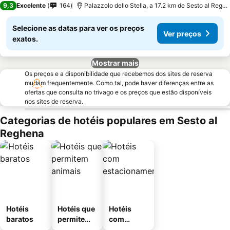
9,3
Excelente
164
Palazzolo dello Stella, a 17.2 km de Sesto al Reghena
Selecione as datas para ver os preços
Ver preços
exatos.
Mostrar mais
Os preços e a disponibilidade que recebemos dos sites de reserva
mudam frequentemente. Como tal, pode haver diferenças entre as
ofertas que consulta no trivago e os preços que estão disponíveis
nos sites de reserva.
Categorias de hotéis populares em Sesto al
Reghena
Hotéis
Hotéis que
Hotéis
baratos
permitem
com
animais
estaciona