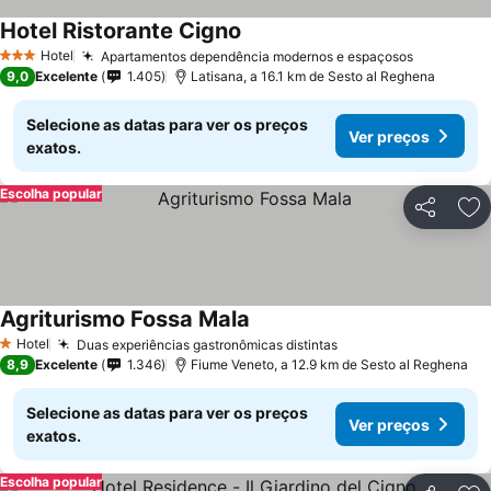
Hotel Ristorante Cigno
Hotel
Apartamentos dependência modernos e espaçosos
3 Estrelas
9,0
Excelente
1.405
Latisana, a 16.1 km de Sesto al Reghena
Selecione as datas para ver os preços
Ver preços
exatos.
Escolha popular
Partilhar
Ad
Agriturismo Fossa Mala
Hotel
Duas experiências gastronômicas distintas
1 Estrelas
8,9
Excelente
1.346
Fiume Veneto, a 12.9 km de Sesto al Reghena
Selecione as datas para ver os preços
Ver preços
exatos.
Escolha popular