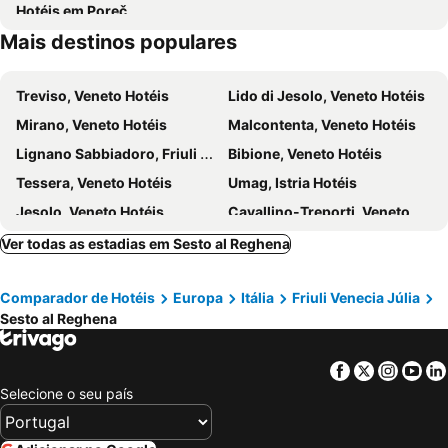
Hotéis em Poreč
Lago di Barcis
Beach Fitness
Mais destinos populares
Duna Verde
Santuario della Madonna di Barbana
Parco Acquatico Termale
Portegrandi
Treviso, Veneto Hotéis
Lido di Jesolo, Veneto Hotéis
Spiaggia Principale
Golf Club Jesolo
Mirano, Veneto Hotéis
Malcontenta, Veneto Hotéis
Darsena dell'Orologio
Lignano Sabbiadoro, Friuli Venecia Júlia Hotéis
Bibione, Veneto Hotéis
Tessera, Veneto Hotéis
Umag, Istria Hotéis
Jesolo, Veneto Hotéis
Cavallino-Treporti, Veneto Hotéis
Chioggia, Veneto Hotéis
Misurina, Veneto Hotéis
Ver todas as estadias em Sesto al Reghena
Zambratija, Istria Hotéis
Caorle, Veneto Hotéis
Comparador de Hotéis
Europa
Itália
Friuli Venecia Júlia
Vrsar, Istria Hotéis
Murano, Veneto Hotéis
Sesto al Reghena
Portorož, Obalno-kraška Hotéis
Udine, Friuli Venecia Júlia Hotéis
Marcon, Veneto Hotéis
Grado, Friuli Venecia Júlia Hotéis
Facebook
Twitter
Insta
Yo
Trieste, Friuli Venecia Júlia Hotéis
Cortina d'Ampezzo, Veneto Hotéis
Selecione o seu país
Bled, Gorenjska Hotéis
Roma, Lazio Hotéis
Milão, Lombardia Hotéis
Veneza, Veneto Hotéis