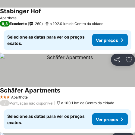
Stabinger Hof
Aparthotel
9,8
Excelente
260
a 102.0 km de Centro da cidade
Selecione as datas para ver os preços
Ver preços
exatos.
Partilhar
Ad
Schäfer Apartments
Aparthotel
3 Estrelas
/
a 100.1 km de Centro da cidade
Pontuação não disponível
Selecione as datas para ver os preços
Ver preços
exatos.