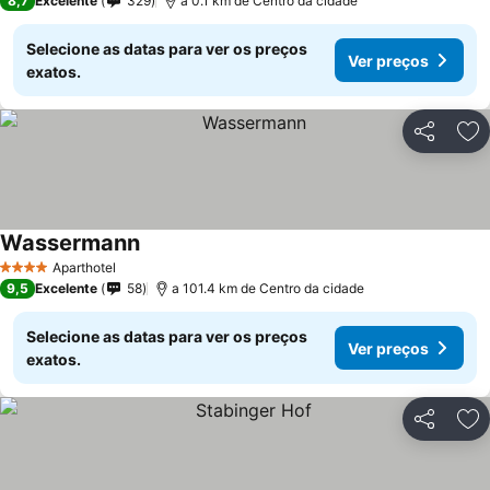
8,7
Excelente
329
a 0.1 km de Centro da cidade
Selecione as datas para ver os preços
Ver preços
exatos.
Partilhar
Ad
Wassermann
Aparthotel
4 Estrelas
9,5
Excelente
58
a 101.4 km de Centro da cidade
Selecione as datas para ver os preços
Ver preços
exatos.
Partilhar
Ad