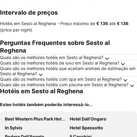
mento
Intervalo de preços
Hotéis em Sesto al Reghena -
Preço máximo
de
‎€ 136
até
‎€ 136
(price per night)
Perguntas Frequentes sobre Sesto al
Reghena
Quais são os melhores hotéis em Sesto al Reghena?
Quais são os melhores hotéis de luxo em Sesto al Reghena?
Quais são os melhores hotéis que aceitam animais de estimação em
Sesto al Reghena?
Quais são os melhores hotéis com spa em Sesto al Reghena?
Quais são os melhores hotéis com piscina em Sesto al Reghena?
Hotéis em Sesto al Reghena
Estes hotéis também poderão interessá-lo...
Best Western Plus Park Hotel Pordenone
Hotel Dall'Ongaro
In Sylvis
Hotel Spessotto
Podere Dell'Angelo
Il Cecchini