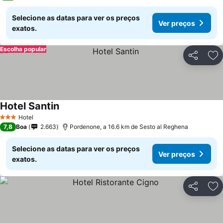
Selecione as datas para ver os preços
Ver preços
exatos.
Escolha popular
Partilhar
Ad
Hotel Santin
Hotel
3 Estrelas
7,8
Boa
2.663
Pordenone, a 16.6 km de Sesto al Reghena
Selecione as datas para ver os preços
Ver preços
exatos.
Partilhar
Ad