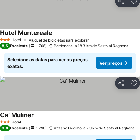
Partilhar
Ad
Hotel Montereale
Hotel
Aluguel de bicicletas para explorar
3 Estrelas
8,5
Excelente
1.768
Pordenone, a 18.3 km de Sesto al Reghena
Selecione as datas para ver os preços
Ver preços
exatos.
Partilhar
Ad
Ca' Muliner
Hotel
3 Estrelas
9,0
Excelente
1.798
Azzano Decimo, a 7.9 km de Sesto al Reghena