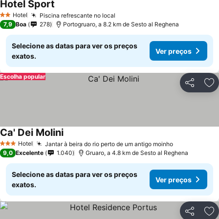
Hotel Sport
Hotel
Piscina refrescante no local
2 Estrelas
7,9
Boa
278
Portogruaro, a 8.2 km de Sesto al Reghena
Selecione as datas para ver os preços
Ver preços
exatos.
Escolha popular
Partilhar
Ad
Ca' Dei Molini
Hotel
Jantar à beira do rio perto de um antigo moinho
3 Estrelas
9,0
Excelente
1.040
Gruaro, a 4.8 km de Sesto al Reghena
Selecione as datas para ver os preços
Ver preços
exatos.
Partilhar
Ad