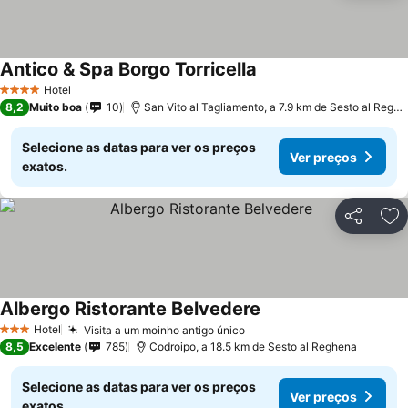
Antico & Spa Borgo Torricella
Hotel
4 Estrelas
8,2
Muito boa
10
San Vito al Tagliamento, a 7.9 km de Sesto al Reghena
Selecione as datas para ver os preços
Ver preços
exatos.
Partilhar
Ad
Albergo Ristorante Belvedere
Hotel
Visita a um moinho antigo único
3 Estrelas
8,5
Excelente
785
Codroipo, a 18.5 km de Sesto al Reghena
Selecione as datas para ver os preços
Ver preços
exatos.