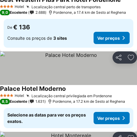
Hotel
Localização central perto de transportes
4 Estrelas
9,0
Excelente
2.688
Pordenone, a 17.4 km de Sesto al Reghena
€ 136
De
Consulte os preços de
3 sites
Ver preços
Partilhar
Ad
Palace Hotel Moderno
Hotel
Localização central privilegiada em Pordenone
4 Estrelas
8,5
Excelente
1.631
Pordenone, a 17.2 km de Sesto al Reghena
Selecione as datas para ver os preços
Ver preços
exatos.