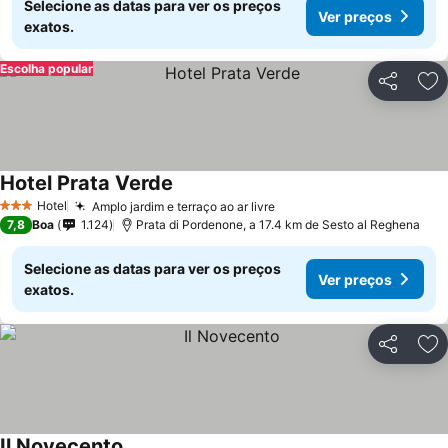
Selecione as datas para ver os preços
Ver preços
exatos.
Escolha popular
Partilhar
Ad
Hotel Prata Verde
Hotel
Amplo jardim e terraço ao ar livre
3 Estrelas
7,8
Boa
1.124
Prata di Pordenone, a 17.4 km de Sesto al Reghena
Selecione as datas para ver os preços
Ver preços
exatos.
Partilhar
Ad
Il Novecento