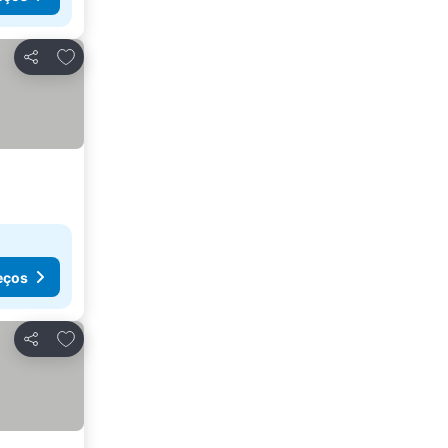
Adicionar aos favoritos
Partilhar
eços
Adicionar aos favoritos
Partilhar