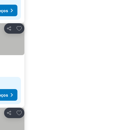
eços
Adicionar aos favoritos
Partilhar
eços
Adicionar aos favoritos
Partilhar