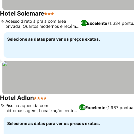
Hotel Solemare
3 Estrelas
Ver preços
Acesso direto à praia com área
Excelente
(1.634 pontu
8,6
privada, Quartos modernos e recém-
Ver preços
reformados
Selecione as datas para ver os preços exatos.
Hotel Adlon
4 Estrelas
Ver preços
Piscina aquecida com
Excelente
(1.967 pontua
8,9
hidromassagem, Localização central
Ver preços
em Lido di Jesolo
Selecione as datas para ver os preços exatos.