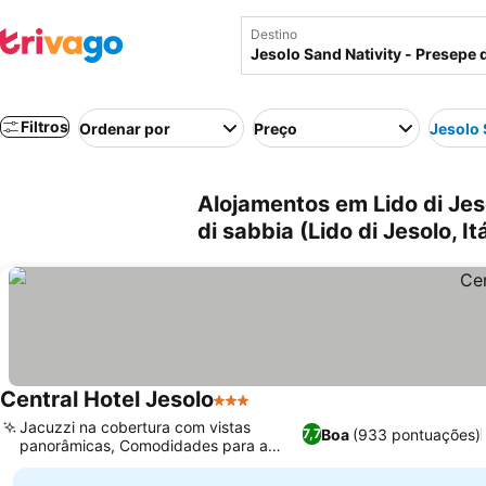
Destino
Filtros
Ordenar por
Preço
Jesolo 
Alojamentos em Lido di Jes
di sabbia (Lido di Jesolo, Itá
Central Hotel Jesolo
3 Estrelas
Ver preços
Jacuzzi na cobertura com vistas
Boa
(933 pontuações)
7,7
panorâmicas, Comodidades para a
Ver preços
família