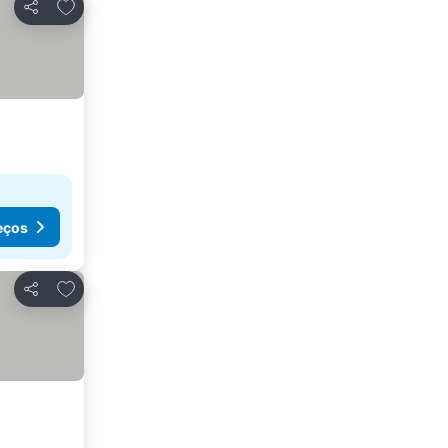
Adicionar aos favoritos
Partilhar
eços
Adicionar aos favoritos
Partilhar