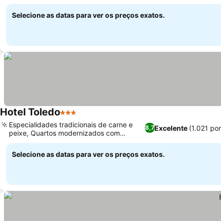
Ver preços
no local
Selecione as datas para ver os preços exatos.
Hotel Toledo
3 Estrelas
Ver preços
Especialidades tradicionais de carne e
Excelente
(1.021 po
8,7
peixe, Quartos modernizados com
Ver preços
estores elétricos
Selecione as datas para ver os preços exatos.