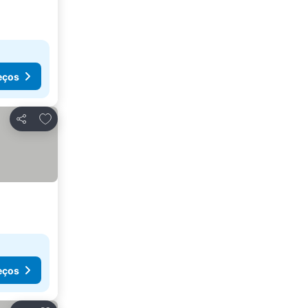
eços
Adicionar aos favoritos
Partilhar
eços