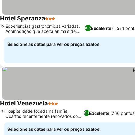
Hotel Speranza
3 Estrelas
Ver preços
Experiências gastronômicas variadas,
Excelente
(1.574 pon
8,5
Acomodação que aceita animais de
Ver preços
estimação
Selecione as datas para ver os preços exatos.
Hotel Venezuela
3 Estrelas
Ver preços
Hospitalidade focada na família,
Excelente
(766 pontua
9,1
Quartos recentemente renovados com
Ver preços
varandas
Selecione as datas para ver os preços exatos.