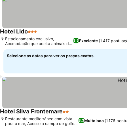
Hotel Lido
3 Estrelas
Ver preços
Estacionamento exclusivo,
Excelente
(1.417 pontuaç
8,5
Acomodação que aceita animais de
Ver preços
estimação
Selecione as datas para ver os preços exatos.
Hotel Silva Frontemare
2 Estrelas
Ver preços
Restaurante mediterrâneo com vista
Muito boa
(1.176 pont
8,3
para o mar, Acesso a campo de golfe