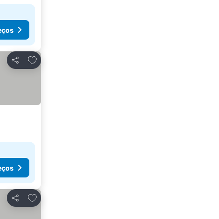
eços
Adicionar aos favoritos
Partilhar
eços
Adicionar aos favoritos
Partilhar