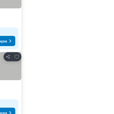
eços
Adicionar aos favoritos
Partilhar
eços