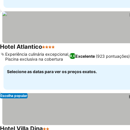
Hotel Atlantico
4 Estrelas
Ver preços
Experiência culinária excepcional,
Excelente
(923 pontuações)
9,0
Piscina exclusiva na cobertura
Ver preços
Selecione as datas para ver os preços exatos.
Escolha popular
Hotel Villa Dina