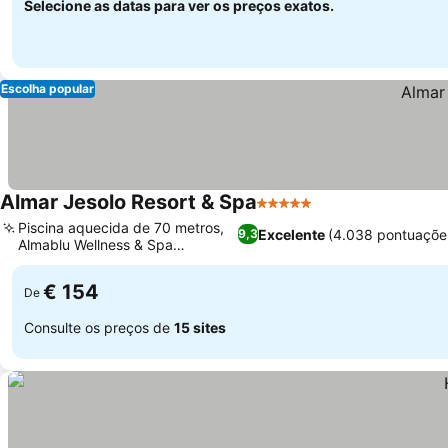
Selecione as datas para ver os preços exatos.
Escolha popular
Almar Jesolo Resort & Spa
5 Estrelas
Ver preços
Piscina aquecida de 70 metros,
Excelente
(4.038 pontuaçõe
9,3
Almablu Wellness & Spa
Ver preços
premiado
€ 154
De
Consulte os preços de
15 sites