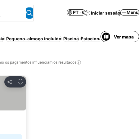
PT · €
Menu
Iniciar sessão
.
Ver mapa
aia
Pequeno-almoço incluído
Piscina
Estacionamento
Meia-pen
o os pagamentos influenciam os resultados
Adicionar aos favoritos
Partilhar