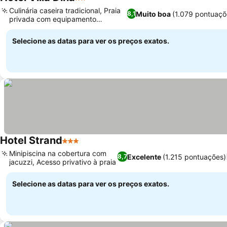
2 Estrelas
Ver preços
Culinária caseira tradicional, Praia
Muito boa
(1.079 pontuaçõ
8,1
privada com equipamento
Ver preços
dedicado
Selecione as datas para ver os preços exatos.
Hotel Strand
3 Estrelas
Ver preços
Minipiscina na cobertura com
Excelente
(1.215 pontuações)
8,7
jacuzzi, Acesso privativo à praia
Ver preços
Selecione as datas para ver os preços exatos.