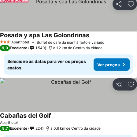
Escolha popular
Partilhar
Ad
Posada y spa Las Golondrinas
Aparthotel
Buffet de café da manhã farto e variado
3 Estrelas
9,0
Excelente
1.540
a 1.2 km de Centro da cidade
Selecione as datas para ver os preços
Ver preços
exatos.
Partilhar
Ad
Cabañas del Golf
Aparthotel
8,7
Excelente
224
a 0.6 km de Centro da cidade