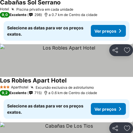
Cabañas Sol Serrano
Hotel
Piscina privativa em cada unidade
9,0
Excelente
298
a 0.7 km de Centro da cidade
Selecione as datas para ver os preços
Ver preços
exatos.
Partilhar
Ad
Los Robles Apart Hotel
Aparthotel
Excursão exclusiva de astroturismo
3 Estrelas
9,2
Excelente
715
a 0.6 km de Centro da cidade
Selecione as datas para ver os preços
Ver preços
exatos.
Partilhar
Ad