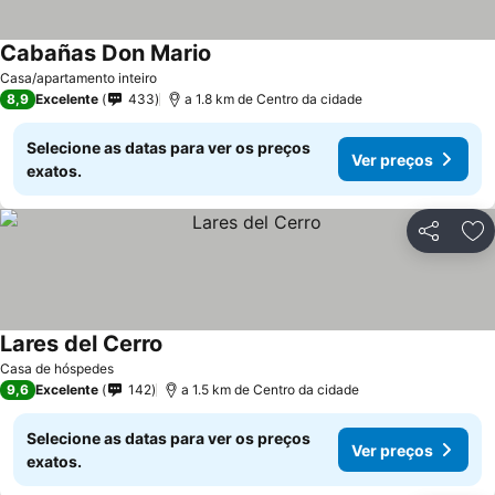
Cabañas Don Mario
Casa/apartamento inteiro
8,9
Excelente
433
a 1.8 km de Centro da cidade
Selecione as datas para ver os preços
Ver preços
exatos.
Partilhar
Ad
Lares del Cerro
Casa de hóspedes
9,6
Excelente
142
a 1.5 km de Centro da cidade
Selecione as datas para ver os preços
Ver preços
exatos.