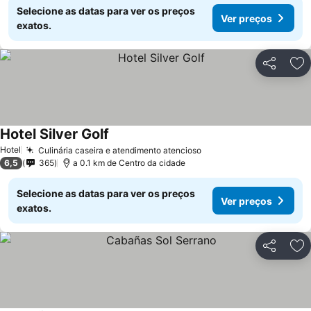
Selecione as datas para ver os preços
Ver preços
exatos.
Partilhar
Ad
Hotel Silver Golf
Hotel
Culinária caseira e atendimento atencioso
6,5
365
a 0.1 km de Centro da cidade
Selecione as datas para ver os preços
Ver preços
exatos.
Partilhar
Ad