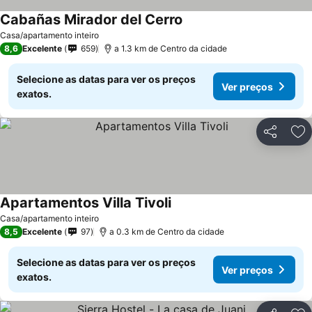
Cabañas Mirador del Cerro
Casa/apartamento inteiro
8,6
Excelente
659
a 1.3 km de Centro da cidade
Selecione as datas para ver os preços
Ver preços
exatos.
Partilhar
Ad
Apartamentos Villa Tivoli
Casa/apartamento inteiro
8,5
Excelente
97
a 0.3 km de Centro da cidade
Selecione as datas para ver os preços
Ver preços
exatos.