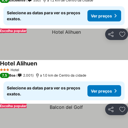
8,6
Excelente
550
a 1.2 km de Centro da cidade
Selecione as datas para ver os preços
Ver preços
exatos.
Escolha popular
Partilhar
Ad
Hotel Alihuen
Hotel
3 Estrelas
7,5
Boa
2.001
a 1.0 km de Centro da cidade
Selecione as datas para ver os preços
Ver preços
exatos.
Escolha popular
Partilhar
Ad