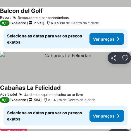
Balcon del Golf
Resort
Restaurante e bar panorâmicos
8,9
Excelente
2.531
a 0.5 km de Centro da cidade
Selecione as datas para ver os preços
Ver preços
exatos.
Partilhar
Ad
Cabañas La Felicidad
Aparthotel
Jardim tranquilo e piscina ao ar livre
8,9
Excelente
584
a 1.4 km de Centro da cidade
Selecione as datas para ver os preços
Ver preços
exatos.