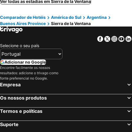
Puerto Iguazú, Missões Hotéis
Ushuaia, Terra do Fogo Hotéis
Ver todas as estadias em Sierra de la Ventana
Mendoza City, Mendoza Province Hotéis
El Calafate, Santa Cruz Hotéis
Comparador de Hotéis
América do Sul
Argentina
Posadas, Missões Hotéis
Termas de Río Hondo, Santiago del Estero Province Hotéis
Buenos Aires Province
Sierra de la Ventana
Salta, Salta Province Hotéis
Facebook
Twitter
Insta
Yo
Selecione o seu país
Adicionar no Google
Encontre facilmente os nossos
resultados: adicione o trivago como
fonte preferencial no Google.
Empresa
Os nossos produtos
Termos e políticas
Suporte