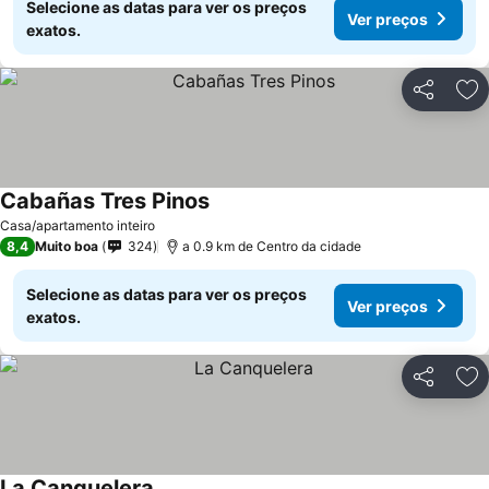
Selecione as datas para ver os preços
Ver preços
exatos.
Partilhar
Ad
Cabañas Tres Pinos
Casa/apartamento inteiro
8,4
Muito boa
324
a 0.9 km de Centro da cidade
Selecione as datas para ver os preços
Ver preços
exatos.
Partilhar
Ad
La Canquelera