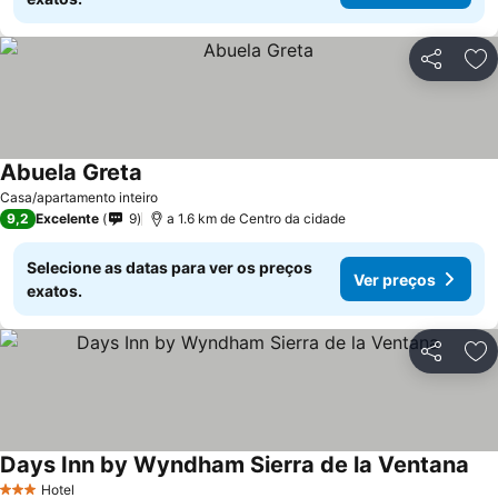
Partilhar
Ad
Abuela Greta
Casa/apartamento inteiro
9,2
Excelente
9
a 1.6 km de Centro da cidade
Selecione as datas para ver os preços
Ver preços
exatos.
Partilhar
Ad
Days Inn by Wyndham Sierra de la Ventana
Hotel
3 Estrelas