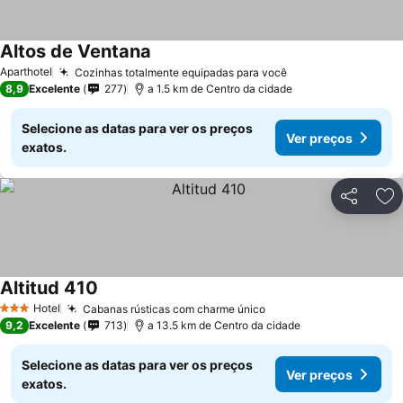
Altos de Ventana
Aparthotel
Cozinhas totalmente equipadas para você
8,9
Excelente
277
a 1.5 km de Centro da cidade
Selecione as datas para ver os preços
Ver preços
exatos.
Partilhar
Ad
Altitud 410
Hotel
Cabanas rústicas com charme único
3 Estrelas
9,2
Excelente
713
a 13.5 km de Centro da cidade
Selecione as datas para ver os preços
Ver preços
exatos.