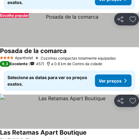
exatos.
Escolha popular
Partilhar
Ad
Posada de la comarca
Aparthotel
Cozinhas compactas totalmente equipadas
4 Estrelas
9,3
Excelente
457
a 0.8 km de Centro da cidade
Selecione as datas para ver os preços
Ver preços
exatos.
Partilhar
Ad
Las Retamas Apart Boutique