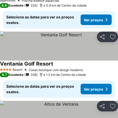
Aparthotel
Piscina exterior aquecida
8,9
Excelente
325
a 0.9 km de Centro da cidade
Selecione as datas para ver os preços
Ver preços
exatos.
Partilhar
Ad
Ventania Golf Resort
Resort
Casas boutique com design moderno
4 Estrelas
9,7
Excelente
358
a 1.2 km de Centro da cidade
Selecione as datas para ver os preços
Ver preços
exatos.
Partilhar
Ad