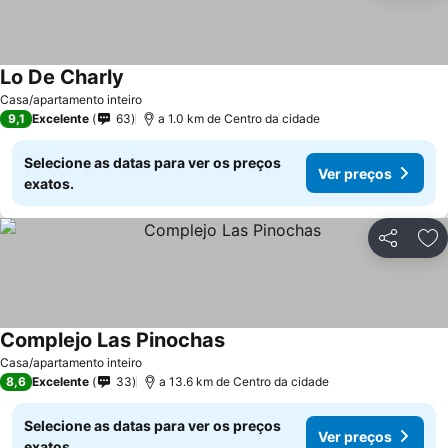
Lo De Charly
Casa/apartamento inteiro
9,1
Excelente
63
a 1.0 km de Centro da cidade
Selecione as datas para ver os preços
Ver preços
exatos.
Partilhar
Ad
Complejo Las Pinochas
Casa/apartamento inteiro
8,6
Excelente
33
a 13.6 km de Centro da cidade
Selecione as datas para ver os preços
Ver preços
exatos.