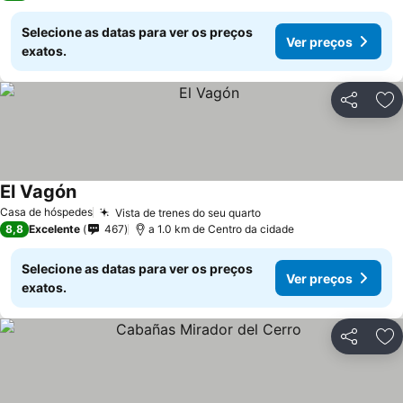
Selecione as datas para ver os preços
Ver preços
exatos.
Partilhar
Ad
El Vagón
Casa de hóspedes
Vista de trenes do seu quarto
8,8
Excelente
467
a 1.0 km de Centro da cidade
Selecione as datas para ver os preços
Ver preços
exatos.
Partilhar
Ad