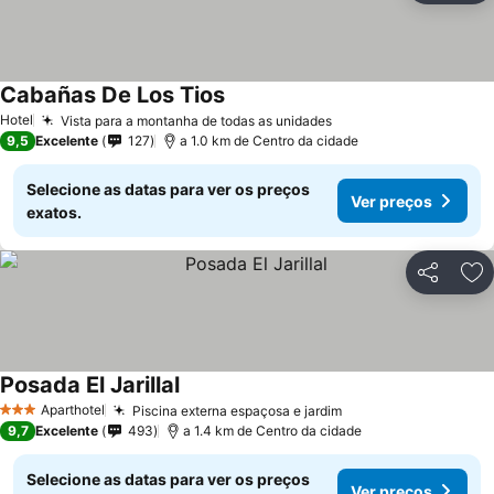
Cabañas De Los Tios
Hotel
Vista para a montanha de todas as unidades
9,5
Excelente
127
a 1.0 km de Centro da cidade
Selecione as datas para ver os preços
Ver preços
exatos.
Partilhar
Ad
Posada El Jarillal
Aparthotel
Piscina externa espaçosa e jardim
3 Estrelas
9,7
Excelente
493
a 1.4 km de Centro da cidade
Selecione as datas para ver os preços
Ver preços