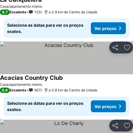
Casa/apartamento inteiro
8,7
Excelente
153
a 0.9 km de Centro da cidade
Selecione as datas para ver os preços
Ver preços
exatos.
Partilhar
Ad
Acacias Country Club
Casa/apartamento inteiro
8,6
Excelente
657
a 0.8 km de Centro da cidade
Selecione as datas para ver os preços
Ver preços
exatos.
Partilhar
Ad