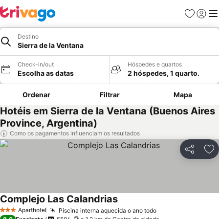
Favoritos
Iniciar
Me
Destino
Sierra de la Ventana
Check-in/out
Hóspedes e quartos
Escolha as datas
2 hóspedes, 1 quarto.
Ordenar
Filtrar
Mapa
Hotéis em Sierra de la Ventana (Buenos Aires
Province, Argentina)
Como os pagamentos influenciam os resultados
Partilhar
Ad
Complejo Las Calandrias
Aparthotel
Piscina interna aquecida o ano todo
3 Estrelas