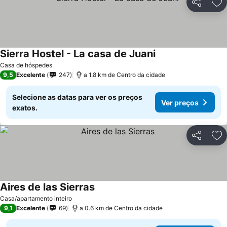
Partilhar
Ad
Sierra Hostel - La casa de Juani
Casa de hóspedes
9,5
Excelente
247
a 1.8 km de Centro da cidade
Selecione as datas para ver os preços
Ver preços
exatos.
Partilhar
Ad
Aires de las Sierras
Casa/apartamento inteiro
9,1
Excelente
69
a 0.6 km de Centro da cidade