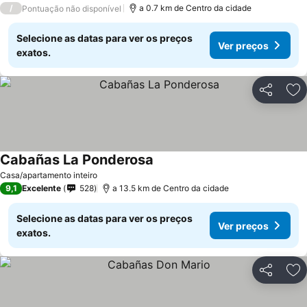
/
a 0.7 km de Centro da cidade
Pontuação não disponível
Selecione as datas para ver os preços
Ver preços
exatos.
Partilhar
Ad
Cabañas La Ponderosa
Casa/apartamento inteiro
9,1
Excelente
528
a 13.5 km de Centro da cidade
Selecione as datas para ver os preços
Ver preços
exatos.
Partilhar
Ad