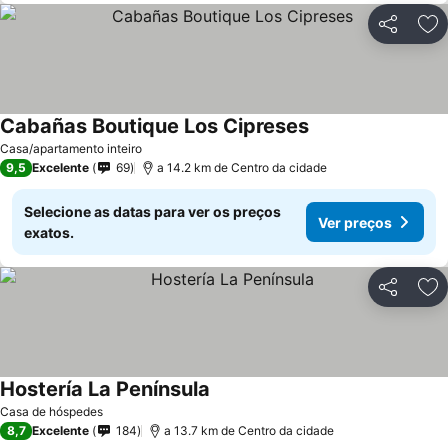
Partilhar
Ad
Cabañas Boutique Los Cipreses
Casa/apartamento inteiro
9,5
Excelente
69
a 14.2 km de Centro da cidade
Selecione as datas para ver os preços
Ver preços
exatos.
Partilhar
Ad
Hostería La Península
Casa de hóspedes
8,7
Excelente
184
a 13.7 km de Centro da cidade