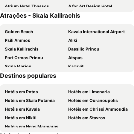
Atrium Hotel Thassos
A for Art Design Hotel
Atrações - Skala Kallirachis
Elektra Comfort Hotel
Thassian Riviera Hotel
Socrates Plaza
Aphrodite of Thassos
Golden Beach
Kavala International Airport
Hotel Asterias
Rachoni Bay Hotel
Psili Ammos
Aliki
Alexandra Elegance Bridging Generations
Afrodite Suites
Skala Kallirachis
Dassilio Prinou
Nikoleta Luxury Villa
Kallisti Hotel
Port Ormos Prinou
Atspas
Angelica Hotel
Studios Venetia
Skala Marion
Kazaviti
Makryammos
a
Destinos populares
Traditional Settlement of Maries
Mining of Thassos
Porto Thassos Apartments & Studios
Princess Golden Beach Hotel
Trypiti
Pefkari Beach
Miramare
Hotel Maranton Beach
Hotéis em Potos
Hotéis em Limenaria
Dexameni
Kipoupoli
Hotéis em Skala Potamia
Hotéis em Ouranoupolis
Τimios Stavros
Traditional Settlement of Panagia
Hotéis em Kavala
Hotéis em Chrissi Ammoudia
Mohamed Ali
Makryammos
Hotéis em Nikiti
Hotéis em Stavros
Perigiali beach
Hotéis em Neos Marmaras