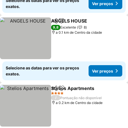
Selecione as datas para ver os preços
Ver preços
exatos.
ANGELS HOUSE
Partilhar
Adicionar aos favoritos
Ver preço
9,8
Excelente
8
a 0.1 km de Centro da cidade
Selecione as datas para ver os preços
Ver preços
exatos.
Stelios Apartments
Partilhar
Adicionar aos favoritos
Ver pr
4 Estrelas
/
Pontuação não disponível
a 0.2 km de Centro da cidade