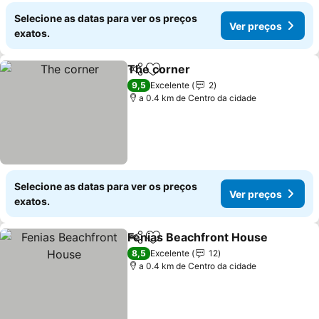
Selecione as datas para ver os preços
Ver preços
exatos.
The corner
Partilhar
Adicionar aos favoritos
Ver preços
9,5
Excelente
2
a 0.4 km de Centro da cidade
Selecione as datas para ver os preços
Ver preços
exatos.
Fenias Beachfront House
Partilhar
Adicionar aos favoritos
V
8,5
Excelente
12
a 0.4 km de Centro da cidade