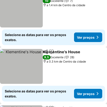
10
Excelente
7
a 1.4 km de Centro da cidade
Selecione as datas para ver os preços
Ver preços
exatos.
Klementine's House
Partilhar
Adicionar aos favoritos
Ver p
9,5
Excelente
28
a 0.3 km de Centro da cidade
Selecione as datas para ver os preços
Ver preços
exatos.