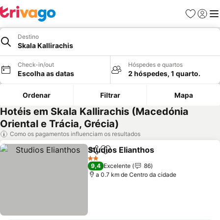
Favoritos
Iniciar
Me
Destino
Skala Kallirachis
Check-in/out
Hóspedes e quartos
Escolha as datas
2 hóspedes, 1 quarto.
Ordenar
Filtrar
Mapa
Hotéis em Skala Kallirachis (Macedónia
Oriental e Trácia, Grécia)
Como os pagamentos influenciam os resultados
Studios Elianthos
Partilhar
Adicionar aos favoritos
Ver preç
2 Estrelas
9,4
Excelente
86
a 0.7 km de Centro da cidade