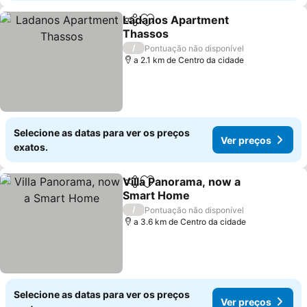
Ladanos Apartment
Partilhar
Adicionar aos favoritos
Thassos
Ver preços
/
Pontuação não disponível
a 2.1 km de Centro da cidade
Selecione as datas para ver os preços
Ver preços
exatos.
Villa Panorama, now a
Partilhar
Adicionar aos favoritos
Smart Home
Ver preços
/
Pontuação não disponível
a 3.6 km de Centro da cidade
Selecione as datas para ver os preços
Ver preços