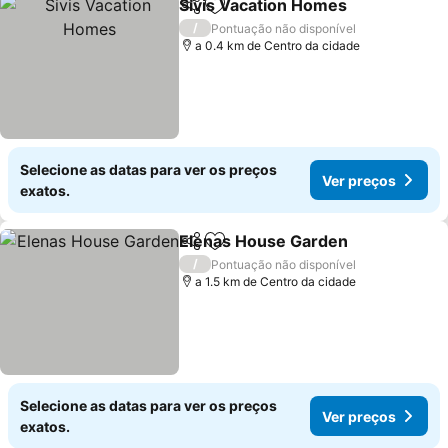
Sivis Vacation Homes
Partilhar
Adicionar aos favoritos
Ver 
/
Pontuação não disponível
a 0.4 km de Centro da cidade
Selecione as datas para ver os preços
Ver preços
exatos.
Elenas House Garden
Partilhar
Adicionar aos favoritos
Ver 
/
Pontuação não disponível
a 1.5 km de Centro da cidade
Selecione as datas para ver os preços
Ver preços
exatos.