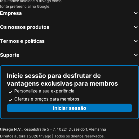
resultados: adicione o trivago como
Mykonos-Town, Sul do Mar Egeu Hotéis
Fira, Sul do Mar Egeu Hotéis
fonte preferencial no Google.
Empresa
Ixia, Sul do Mar Egeu Hotéis
Chersonissos, Creta Hotéis
Corfu-Cidade, Ilhas Jônicas ou Jónicas Hotéis
Oia, Sul do Mar Egeu Hotéis
Os nossos produtos
Imerovigli, Sul do Mar Egeu Hotéis
Termos e políticas
Suporte
Inicie sessão para desfrutar de
vantagens exclusivas para membros
Personalize a sua experiência
Ofertas e preços para membros
Iniciar sessão
trivago N.V.
, Kesselstraße 5 – 7, 40221 Düsseldorf, Alemanha
Direitos autorais 2026 trivago | Todos os direitos reservados.