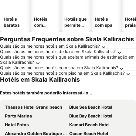
Hotéis
Hotéis
Hotéis que
Hotéis
Hotéi
baratos
com
permitem
com spa
praia
piscinas
animais
Perguntas Frequentes sobre Skala Kallirachis
Quais são os melhores hotéis em Skala Kallirachis?
Quais são os melhores hotéis de luxo em Skala Kallirachis?
Quais são os melhores hotéis que aceitam animais de estimação em
Skala Kallirachis?
Quais são os melhores hotéis com spa em Skala Kallirachis?
Quais são os melhores hotéis com piscina em Skala Kallirachis?
Hotéis em Skala Kallirachis
Estes hotéis também poderão interessá-lo...
Thassos Hotel Grand beach
Blue Sea Beach Hotel
Porto Marina
Blue Bay Beach Hotel
Hotel Potos
Kamari Beach Hotel
Alexandra Golden Boutique Hotel - Adults Only
Ocean Beach Hotel