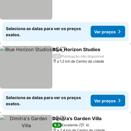
Selecione as datas para ver os preços
Ver preços
exatos.
Blue Horizon Studios
Partilhar
Adicionar aos favoritos
Ver p
/
Pontuação não disponível
a 1.2 km de Centro da cidade
Selecione as datas para ver os preços
Ver preços
exatos.
Dimitra's Garden Villa
Partilhar
Adicionar aos favoritos
Ver 
9,3
Excelente
4
a 2.4 km de Centro da cidade