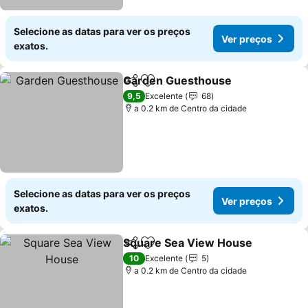
Selecione as datas para ver os preços
Ver preços
exatos.
Garden Guesthouse
Partilhar
Adicionar aos favoritos
Ver p
9,5
Excelente
68
a 0.2 km de Centro da cidade
Selecione as datas para ver os preços
Ver preços
exatos.
Square Sea View House
Partilhar
Adicionar aos favoritos
Ve
10
Excelente
5
a 0.2 km de Centro da cidade