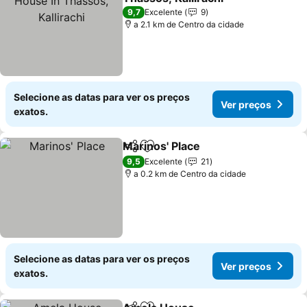
Ver preços
9,7
Excelente
9
a 2.1 km de Centro da cidade
Selecione as datas para ver os preços
Ver preços
exatos.
Marinos' Place
Partilhar
Adicionar aos favoritos
Ver preços
9,5
Excelente
21
a 0.2 km de Centro da cidade
Selecione as datas para ver os preços
Ver preços
exatos.