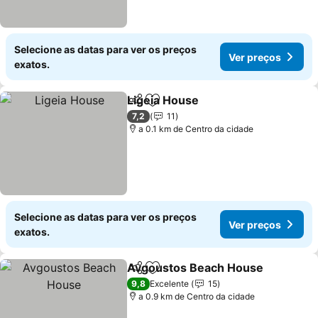
Selecione as datas para ver os preços
Ver preços
exatos.
Ligeia House
Partilhar
Adicionar aos favoritos
Ver preços
7,2
11
a 0.1 km de Centro da cidade
Selecione as datas para ver os preços
Ver preços
exatos.
Avgoustos Beach House
Partilhar
Adicionar aos favoritos
V
9,8
Excelente
15
a 0.9 km de Centro da cidade