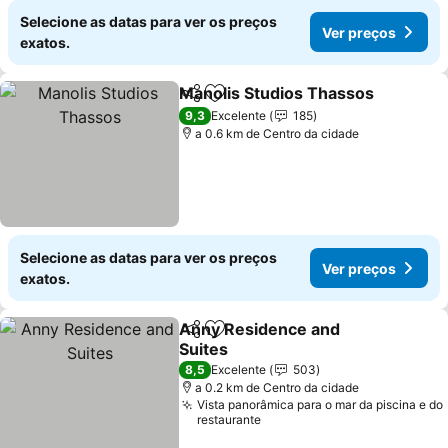
Selecione as datas para ver os preços
Ver preços
exatos.
Manolis Studios Thassos
Partilhar
Adicionar aos favoritos
V
9,3
Excelente
185
a 0.6 km de Centro da cidade
Selecione as datas para ver os preços
Ver preços
exatos.
Anny Residence and
Partilhar
Adicionar aos favoritos
Suites
Ver preços
8,5
Excelente
503
a 0.2 km de Centro da cidade
Vista panorâmica para o mar da piscina e do
restaurante