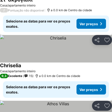
Casa/apartamento inteiro
/
a 0.0 km de Centro da cidade
Pontuação não disponível
Selecione as datas para ver os preços
Ver preços
exatos.
Partilhar
Ad
Chriselia
Casa/apartamento inteiro
9,3
Excelente
15
a 0.0 km de Centro da cidade
Selecione as datas para ver os preços
Ver preços
exatos.
Partilhar
Ad