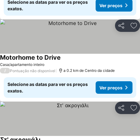
Selecione as datas para ver os preços
Ver preços
exatos.
Partilhar
Ad
Motorhome to Drive
Casa/apartamento inteiro
/
a 0.2 km de Centro da cidade
Pontuação não disponível
Selecione as datas para ver os preços
Ver preços
exatos.
Partilhar
Ad
Στ' ακρογιάλι