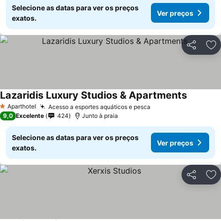
Selecione as datas para ver os preços
Ver preços
exatos.
Partilhar
Ad
Lazaridis Luxury Studios & Apartments
Aparthotel
Acesso a esportes aquáticos e pesca
1 Estrelas
9,0
Excelente
424
Junto à praia
Selecione as datas para ver os preços
Ver preços
exatos.
Partilhar
Ad