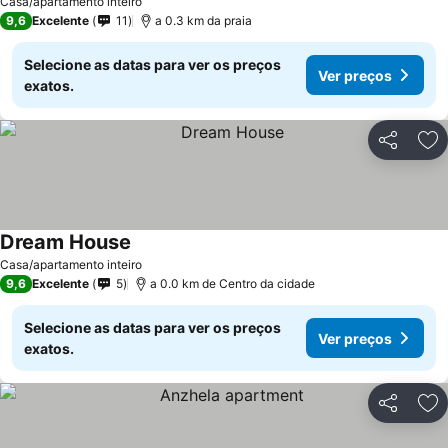
Casa/apartamento inteiro
9,6
Excelente
11
a 0.3 km da praia
Selecione as datas para ver os preços
Ver preços
exatos.
Partilhar
Ad
Dream House
Casa/apartamento inteiro
9,6
Excelente
5
a 0.0 km de Centro da cidade
Selecione as datas para ver os preços
Ver preços
exatos.
Partilhar
Ad