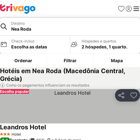
Favoritos
Iniciar
Me
Destino
Nea Roda
Check-in/out
Hóspedes e quartos
Escolha as datas
2 hóspedes, 1 quarto.
Ordenar
Filtrar
Mapa
Hotéis em Nea Roda (Macedônia Central,
Grécia)
Como os pagamentos influenciam os resultados
Escolha popular
Partilhar
Ad
Leandros Hotel
Hotel
3 Estrelas