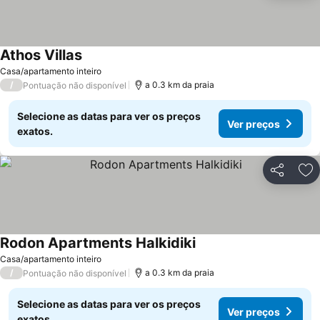
Athos Villas
Casa/apartamento inteiro
/
a 0.3 km da praia
Pontuação não disponível
Selecione as datas para ver os preços
Ver preços
exatos.
Partilhar
Ad
Rodon Apartments Halkidiki
Casa/apartamento inteiro
/
a 0.3 km da praia
Pontuação não disponível
Selecione as datas para ver os preços
Ver preços
exatos.