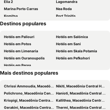
Elia 2
Lagomandra
Marina Porto Carras
Nea Roda
Komitsa
Port Tripitis
Destinos populares
Kakoudia
Porto de Ierissos ou Acanto
Karnagia
Ierissos Cocoa
Hotéis em Paliouri
Hotéis em Salónica
Summer KoZi
Dimotiki 1 - Camping Ierissos
Hotéis em Potos
Hotéis em Sani
Agios Georgios
Traditional Settlement of Karyes
Hotéis em Limenaria
Hotéis em Skala Potamia
Kalamitsi
Gourgourou
Hotéis em Ouranoupolis
Hotéis em Pefkohori
New Kerdyllia
Chalkidiki deutero podi
Hotéis em Perea
Stratoni
Camping Ierissos
Mais destinos populares
Paralia Vrasnon & Neon Vrasnon
Chrissi Ammoudia, Macedónia Oriental e Trácia Hotéis
Nikiti, Macedônia Central Hotéis
Polichrono, Macedônia Central Hotéis
Hanioti, Macedônia Central Hotéis
Kriopigi, Macedônia Central Hotéis
Kallithea, Macedônia Central Hotéis
Gerakini, Macedônia Central Hotéis
Thermi, Macedônia Central Hotéis