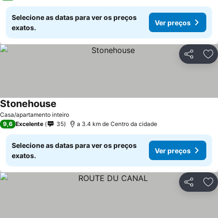
Selecione as datas para ver os preços
Ver preços
exatos.
Partilhar
Ad
Stonehouse
Casa/apartamento inteiro
9,6
Excelente
35
a 3.4 km de Centro da cidade
Selecione as datas para ver os preços
Ver preços
exatos.
Partilhar
Ad