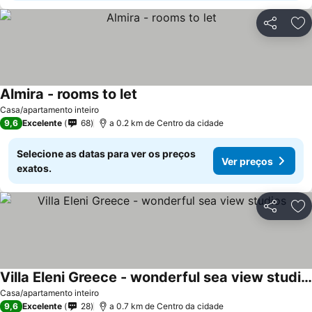
Partilhar
Ad
Almira - rooms to let
Casa/apartamento inteiro
9,6
Excelente
68
a 0.2 km de Centro da cidade
Selecione as datas para ver os preços
Ver preços
exatos.
Partilhar
Ad
Villa Eleni Greece - wonderful sea view studios
Casa/apartamento inteiro
9,6
Excelente
28
a 0.7 km de Centro da cidade