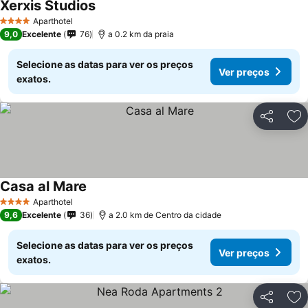
Xerxis Studios
Aparthotel
4 Estrelas
9,0
Excelente
76
a 0.2 km da praia
Selecione as datas para ver os preços
Ver preços
exatos.
Partilhar
Ad
Casa al Mare
Aparthotel
4 Estrelas
9,6
Excelente
36
a 2.0 km de Centro da cidade
Selecione as datas para ver os preços
Ver preços
exatos.
Partilhar
Ad