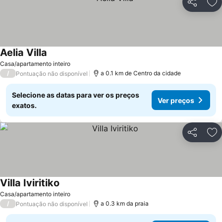
Partilhar
Ad
Aelia Villa
Casa/apartamento inteiro
/
a 0.1 km de Centro da cidade
Pontuação não disponível
Selecione as datas para ver os preços
Ver preços
exatos.
Partilhar
Ad
Villa Iviritiko
Casa/apartamento inteiro
/
a 0.3 km da praia
Pontuação não disponível