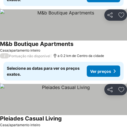
Partilhar
Ad
M&b Boutique Apartments
Casa/apartamento inteiro
/
a 0.2 km de Centro da cidade
Pontuação não disponível
Selecione as datas para ver os preços
Ver preços
exatos.
Partilhar
Ad
Pleiades Casual Living
Casa/apartamento inteiro