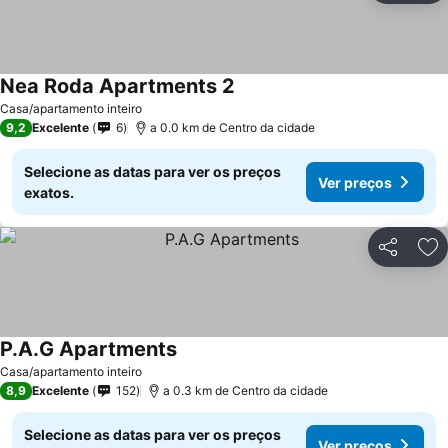
Nea Roda Apartments 2
Casa/apartamento inteiro
9,2
Excelente
6
a 0.0 km de Centro da cidade
Selecione as datas para ver os preços
Ver preços
exatos.
Partilhar
Ad
P.A.G Apartments
Casa/apartamento inteiro
8,9
Excelente
152
a 0.3 km de Centro da cidade
Selecione as datas para ver os preços
Ver preços