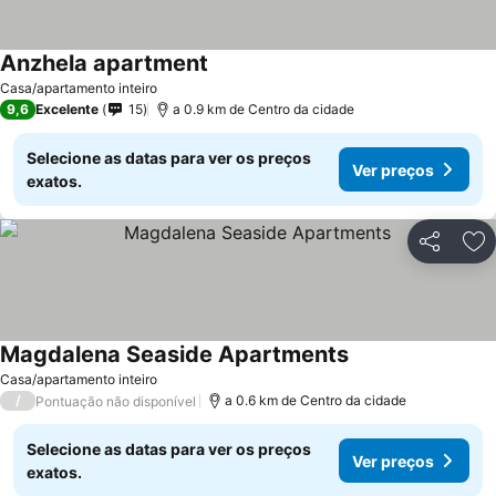
Anzhela apartment
Casa/apartamento inteiro
9,6
Excelente
15
a 0.9 km de Centro da cidade
Selecione as datas para ver os preços
Ver preços
exatos.
Partilhar
Ad
Magdalena Seaside Apartments
Casa/apartamento inteiro
/
a 0.6 km de Centro da cidade
Pontuação não disponível
Selecione as datas para ver os preços
Ver preços
exatos.