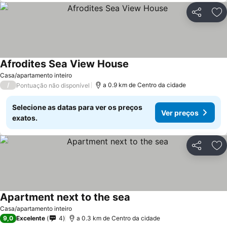
Partilhar
Ad
Afrodites Sea View House
Casa/apartamento inteiro
/
a 0.9 km de Centro da cidade
Pontuação não disponível
Selecione as datas para ver os preços
Ver preços
exatos.
Partilhar
Ad
Apartment next to the sea
Casa/apartamento inteiro
9,0
Excelente
4
a 0.3 km de Centro da cidade