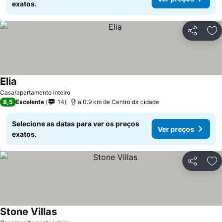
exatos.
Partilhar
Ad
Elia
Casa/apartamento inteiro
8,5
Excelente
14
a 0.9 km de Centro da cidade
Selecione as datas para ver os preços
Ver preços
exatos.
Partilhar
Ad
Stone Villas