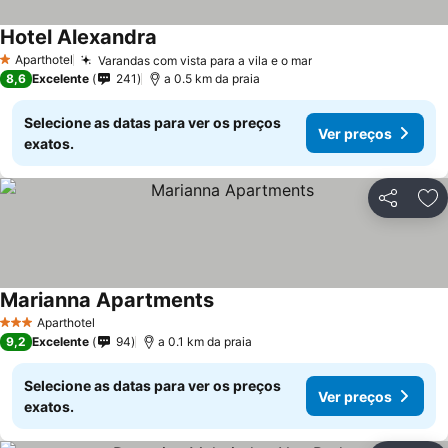
Hotel Alexandra
Aparthotel
Varandas com vista para a vila e o mar
1 Estrelas
8,6
Excelente
241
a 0.5 km da praia
Selecione as datas para ver os preços
Ver preços
exatos.
Partilhar
Ad
Marianna Apartments
Aparthotel
3 Estrelas
9,2
Excelente
94
a 0.1 km da praia
Selecione as datas para ver os preços
Ver preços
exatos.