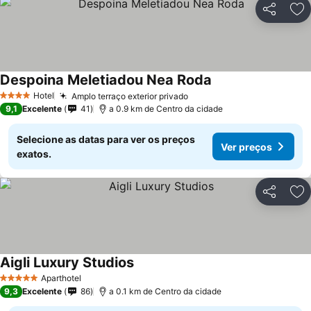
Partilhar
Ad
Despoina Meletiadou Nea Roda
Hotel
Amplo terraço exterior privado
4 Estrelas
9,1
Excelente
41
a 0.9 km de Centro da cidade
Selecione as datas para ver os preços
Ver preços
exatos.
Partilhar
Ad
Aigli Luxury Studios
Aparthotel
5 Estrelas
9,3
Excelente
86
a 0.1 km de Centro da cidade