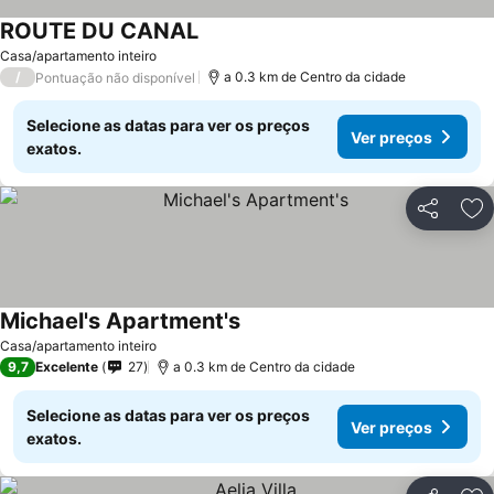
ROUTE DU CANAL
Casa/apartamento inteiro
/
a 0.3 km de Centro da cidade
Pontuação não disponível
Selecione as datas para ver os preços
Ver preços
exatos.
Partilhar
Ad
Michael's Apartment's
Casa/apartamento inteiro
9,7
Excelente
27
a 0.3 km de Centro da cidade
Selecione as datas para ver os preços
Ver preços
exatos.