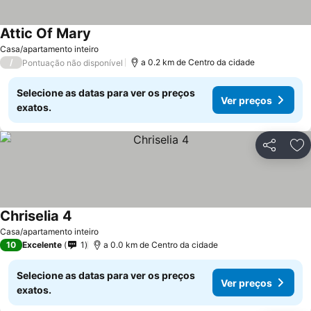
Attic Of Mary
Casa/apartamento inteiro
/
a 0.2 km de Centro da cidade
Pontuação não disponível
Selecione as datas para ver os preços
Ver preços
exatos.
Partilhar
Ad
Chriselia 4
Casa/apartamento inteiro
10
Excelente
1
a 0.0 km de Centro da cidade
Selecione as datas para ver os preços
Ver preços
exatos.