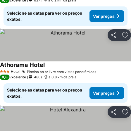
8,5
Excelente
637
a 0.2 km da praia
Selecione as datas para ver os preços
Ver preços
exatos.
Partilhar
Ad
Athorama Hotel
Hotel
Piscina ao ar livre com vistas panorâmicas
3 Estrelas
8,8
Excelente
480
a 0.8 km da praia
Selecione as datas para ver os preços
Ver preços
exatos.
Partilhar
Ad