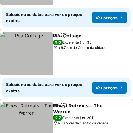
Selecione as datas para ver os preços
Ver preços
exatos.
Pea Cottage
Partilhar
Adicionar aos favoritos
Ver preços
9,6
Excelente
35
a 6.7 km de Centro da cidade
Selecione as datas para ver os preços
Ver preços
exatos.
Finest Retreats - The
Partilhar
Adicionar aos favoritos
Warren
Ver preços
9,7
Excelente
201
a 10.5 km de Centro da cidade