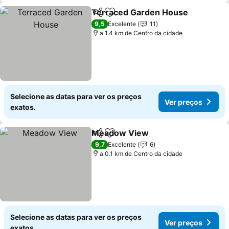
Terraced Garden House
Partilhar
Adicionar aos favoritos
Ve
9,5
Excelente
11
a 1.4 km de Centro da cidade
Selecione as datas para ver os preços
Ver preços
exatos.
Meadow View
Partilhar
Adicionar aos favoritos
Ver preços
9,7
Excelente
6
a 0.1 km de Centro da cidade
Selecione as datas para ver os preços
Ver preços
exatos.