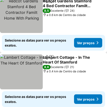
Redcot Gardens Stamford
Partilhar
Adicionar aos favoritos
4 Bed Contractor Familt
Home With Parking
Ver preços
8,5
Excelente
24
a 0.6 km de Centro da cidade
Selecione as datas para ver os preços
Ver preços
exatos.
Lambert Cottage - In The
Partilhar
Adicionar aos favoritos
Heart Of Stamford
Ver preços
8,6
Excelente
21
a 0.4 km de Centro da cidade
Selecione as datas para ver os preços
Ver preços
exatos.