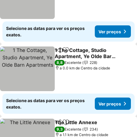
Selecione as datas para ver os preços
Ver preços
exatos.
1 The Cottage, Studio
Partilhar
Adicionar aos favoritos
Apartment, Ye Olde Barn
Apartments
Ver preços
8,8
Excelente
228
a 0.0 km de Centro da cidade
Selecione as datas para ver os preços
Ver preços
exatos.
The Little Annexe
Partilhar
Adicionar aos favoritos
Ver preç
9,3
Excelente
234
a 1.1 km de Centro da cidade