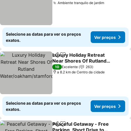
Ambiente tranquilo de jardim
Ver preços
Selecione as datas para ver os preços
Ver preços
exatos.
Luxury Holiday Retreat
Partilhar
Adicionar aos favoritos
Near Shores Of Rutland
Water/oakham/stamford/
Ver preços
10
Excelente
263
uppingham
a 8.2 km de Centro da cidade
Selecione as datas para ver os preços
Ver preços
exatos.
Peaceful Getaway - Free
Partilhar
Adicionar aos favoritos
Parking, Short Drive to