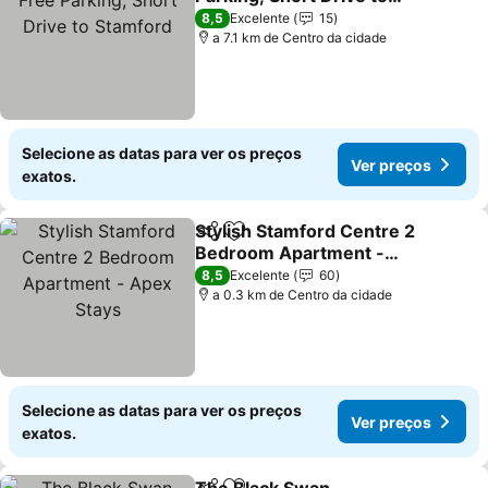
Stamford
Ver preços
8,5
Excelente
15
a 7.1 km de Centro da cidade
Selecione as datas para ver os preços
Ver preços
exatos.
Stylish Stamford Centre 2
Partilhar
Adicionar aos favoritos
Bedroom Apartment -
Apex Stays
Ver preços
8,5
Excelente
60
a 0.3 km de Centro da cidade
Selecione as datas para ver os preços
Ver preços
exatos.