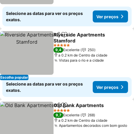
Selecione as datas para ver os preços
Ver preços
exatos.
Riverside Apartments
Partilhar
Adicionar aos favoritos
Stamford
Ver preços
5 Estrelas
9,4
Excelente
250
a 0.2 km de Centro da cidade
Vistas para o rio e a cidade
Ver preços
Escolha popular
Selecione as datas para ver os preços
Ver preços
exatos.
Old Bank Apartments
Partilhar
Adicionar aos favoritos
Ver 
5 Estrelas
9,7
Excelente
268
a 0.2 km de Centro da cidade
Apartamentos decorados com bom gosto
Ve