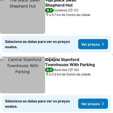
The Black Swan
Partilhar
Adicionar aos favoritos
Shepherd Hut
Ver preços
9,7
Excelente
27
a 5.7 km de Centro da cidade
Selecione as datas para ver os preços
Ver preços
exatos.
Central Stamford
Partilhar
Adicionar aos favoritos
Townhouse With Parking
Ver preços
8,4
Muito boa
63
a 0.5 km de Centro da cidade
Selecione as datas para ver os preços
Ver preços
exatos.