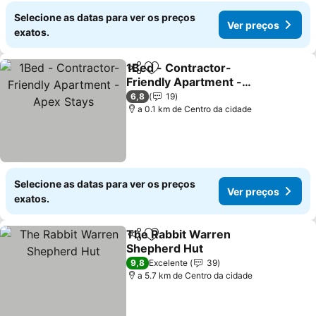
Selecione as datas para ver os preços
Ver preços
exatos.
1Bed - Contractor-
Partilhar
Adicionar aos favoritos
Friendly Apartment -
Apex Stays
Ver preços
6,8
19
a 0.1 km de Centro da cidade
Selecione as datas para ver os preços
Ver preços
exatos.
The Rabbit Warren
Partilhar
Adicionar aos favoritos
Shepherd Hut
Ver preços
9,8
Excelente
39
a 5.7 km de Centro da cidade