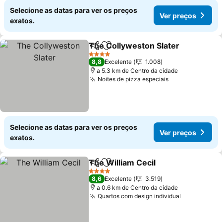
Selecione as datas para ver os preços
Ver preços
exatos.
The Collyweston Slater
Partilhar
Adicionar aos favoritos
Ve
4 Estrelas
8,8
Excelente
1.008
a 5.3 km de Centro da cidade
Noites de pizza especiais
Ver preços
Selecione as datas para ver os preços
Ver preços
exatos.
The William Cecil
Partilhar
Adicionar aos favoritos
Ver preç
4 Estrelas
8,6
Excelente
3.519
a 0.6 km de Centro da cidade
Quartos com design individual
Ver preços