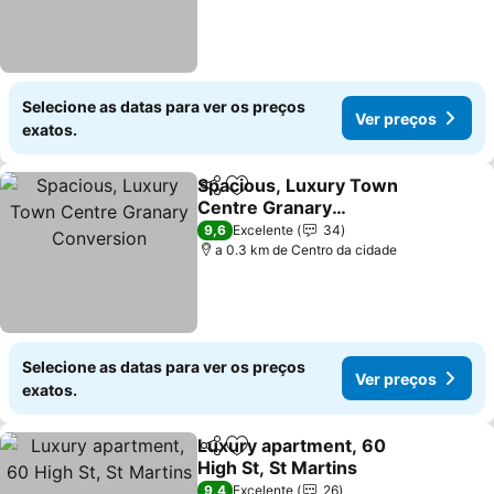
Selecione as datas para ver os preços
Ver preços
exatos.
Spacious, Luxury Town
Partilhar
Adicionar aos favoritos
Centre Granary
Conversion
Ver preços
9,6
Excelente
34
a 0.3 km de Centro da cidade
Selecione as datas para ver os preços
Ver preços
exatos.
Luxury apartment, 60
Partilhar
Adicionar aos favoritos
High St, St Martins
Ver preços
9,4
Excelente
26