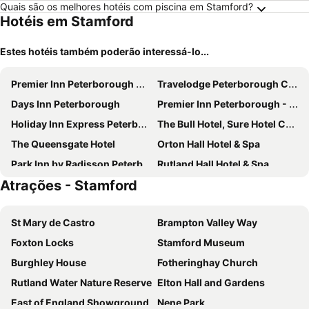
Quais são os melhores hotéis com piscina em Stamford?
Hotéis em Stamford
Estes hotéis também poderão interessá-lo...
Premier Inn Peterborough City Centre hotel
Travelodge Peterborough Central
Days Inn Peterborough
Premier Inn Peterborough - Hampton
Holiday Inn Express Peterborough By Ihg
The Bull Hotel, Sure Hotel Collection by Best Western
The Queensgate Hotel
Orton Hall Hotel & Spa
Park Inn by Radisson Peterborough
Rutland Hall Hotel & Spa
Atrações - Stamford
Premier Inn Peterborough North
Newark Hotel
Aragon House
The Collyweston Slater
St Mary de Castro
Brampton Valley Way
Normanton Park Hotel, Sure Hotel Collection by Best Western
Hambleton Hall
Foxton Locks
Stamford Museum
Delta Hotels Peterborough
The Pearl Hotel
Burghley House
Fotheringhay Church
The Talbot Hotel
Rutland Water Nature Reserve
Elton Hall and Gardens
East of England Showground
Nene Park