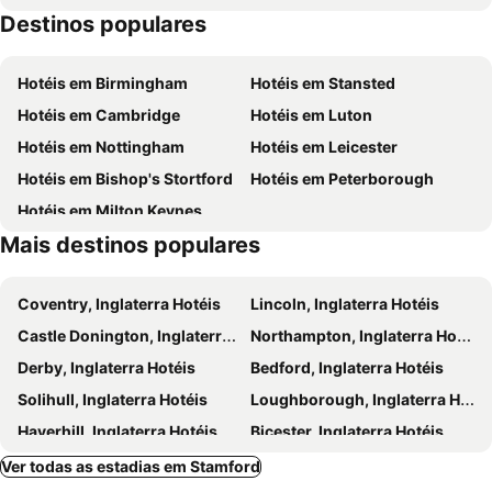
Destinos populares
Queensgate
Rivergate
Jewry Wall and Roman Baths
Oundle Cinema
Hotéis em Birmingham
Hotéis em Stansted
Castle Gardens
Belton House
Hotéis em Cambridge
Hotéis em Luton
Rothwell Market House
Island Hall
Hotéis em Nottingham
Hotéis em Leicester
Hotéis em Bishop's Stortford
Hotéis em Peterborough
Hotéis em Milton Keynes
Mais destinos populares
Coventry, Inglaterra Hotéis
Lincoln, Inglaterra Hotéis
Castle Donington, Inglaterra Hotéis
Northampton, Inglaterra Hotéis
Derby, Inglaterra Hotéis
Bedford, Inglaterra Hotéis
Solihull, Inglaterra Hotéis
Loughborough, Inglaterra Hotéis
Haverhill, Inglaterra Hotéis
Bicester, Inglaterra Hotéis
Hemel Hempstead, Inglaterra Hotéis
Leamington Spa, Inglaterra Hotéis
Ver todas as estadias em Stamford