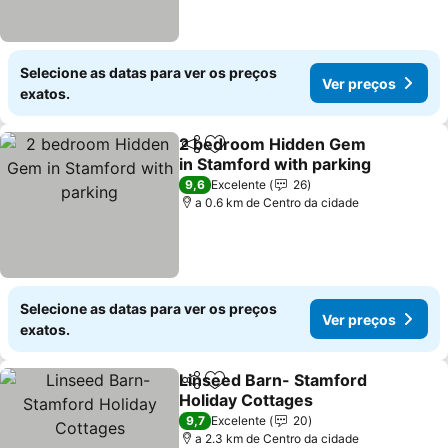
Selecione as datas para ver os preços
Ver preços
exatos.
2 bedroom Hidden Gem
Partilhar
Adicionar aos favoritos
in Stamford with parking
Ver preços
9,6
Excelente
26
a 0.6 km de Centro da cidade
Selecione as datas para ver os preços
Ver preços
exatos.
Linseed Barn- Stamford
Partilhar
Adicionar aos favoritos
Holiday Cottages
Ver preços
9,7
Excelente
20
a 2.3 km de Centro da cidade