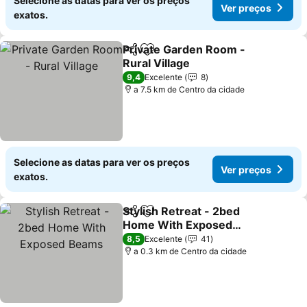
Selecione as datas para ver os preços
Ver preços
exatos.
Private Garden Room -
Partilhar
Adicionar aos favoritos
Rural Village
Ver preços
9,4
Excelente
8
a 7.5 km de Centro da cidade
Selecione as datas para ver os preços
Ver preços
exatos.
Stylish Retreat - 2bed
Partilhar
Adicionar aos favoritos
Home With Exposed
Beams
Ver preços
8,5
Excelente
41
a 0.3 km de Centro da cidade