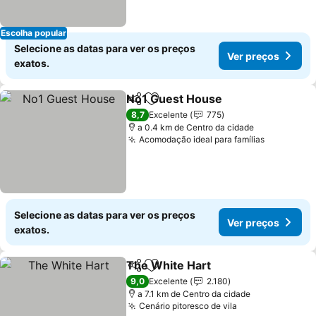
Escolha popular
Selecione as datas para ver os preços
Ver preços
exatos.
No1 Guest House
Partilhar
Adicionar aos favoritos
Ver preç
8,7
Excelente
775
a 0.4 km de Centro da cidade
Acomodação ideal para famílias
Ver preço
Selecione as datas para ver os preços
Ver preços
exatos.
The White Hart
Partilhar
Adicionar aos favoritos
Ver preços
9,0
Excelente
2.180
a 7.1 km de Centro da cidade
Cenário pitoresco de vila
Ver preços