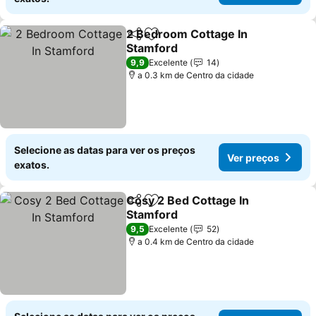
2 Bedroom Cottage In
Partilhar
Adicionar aos favoritos
Stamford
Ver preços
9,9
Excelente
14
a 0.3 km de Centro da cidade
Selecione as datas para ver os preços
Ver preços
exatos.
Cosy 2 Bed Cottage In
Partilhar
Adicionar aos favoritos
Stamford
Ver preços
9,5
Excelente
52
a 0.4 km de Centro da cidade