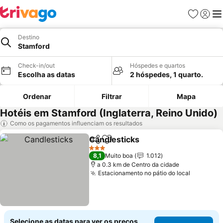
Favoritos
Iniciar
Me
Destino
Stamford
Check-in/out
Hóspedes e quartos
Escolha as datas
2 hóspedes, 1 quarto.
Ordenar
Filtrar
Mapa
Hotéis em Stamford (Inglaterra, Reino Unido)
Como os pagamentos influenciam os resultados
Candlesticks
Partilhar
Adicionar aos favoritos
Ver preços
3 Estrelas
8,1
Muito boa
1.012
a 0.3 km de Centro da cidade
Estacionamento no pátio do local
Ver preç
Selecione as datas para ver os preços