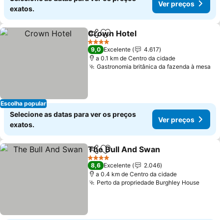
Ver preços
exatos.
Crown Hotel
Partilhar
Adicionar aos favoritos
Ver preços
4 Estrelas
9,0
Excelente
4.617
a 0.1 km de Centro da cidade
Gastronomia britânica da fazenda à mesa
Ve
Escolha popular
Selecione as datas para ver os preços
Ver preços
exatos.
The Bull And Swan
Partilhar
Adicionar aos favoritos
Ver pre
4 Estrelas
8,6
Excelente
2.046
a 0.4 km de Centro da cidade
Perto da propriedade Burghley House
Ver p