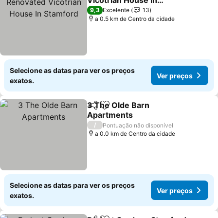
Vicotrian House In
Stamford
Ver preços
9,3
Excelente
13
a 0.5 km de Centro da cidade
Selecione as datas para ver os preços
Ver preços
exatos.
3 The Olde Barn
Partilhar
Adicionar aos favoritos
Apartments
Ver preços
/
Pontuação não disponível
a 0.0 km de Centro da cidade
Selecione as datas para ver os preços
Ver preços
exatos.