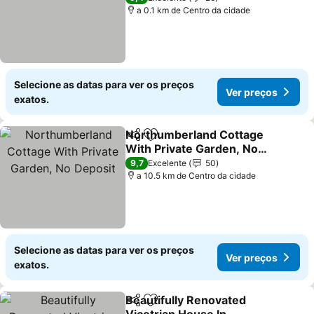
a 0.1 km de Centro da cidade
Selecione as datas para ver os preços
Ver preços
exatos.
Northumberland Cottage
Partilhar
Adicionar aos favoritos
With Private Garden, No
Deposit
Ver preços
9,7
Excelente
50
a 10.5 km de Centro da cidade
Selecione as datas para ver os preços
Ver preços
exatos.
Beautifully Renovated
Partilhar
Adicionar aos favoritos