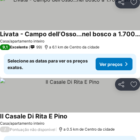
Partilhar
Ad
Livata - Campo dell’Osso...nel bosco a 1.700 metri
Casa/apartamento inteiro
9,1
Excelente
99
a 6.1 km de Centro da cidade
Selecione as datas para ver os preços
Ver preços
exatos.
Partilhar
Ad
Il Casale Di Rita E Pino
Casa/apartamento inteiro
/
a 0.5 km de Centro da cidade
Pontuação não disponível