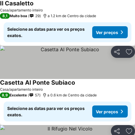
Il Casaletto
Casa/apartamento inteiro
8,1
Muito boa
29
a 1.2 km de Centro da cidade
Selecione as datas para ver os preços
Ver preços
exatos.
Partilhar
Ad
Casetta Al Ponte Subiaco
Casa/apartamento inteiro
8,9
Excelente
57
a 0.6 km de Centro da cidade
Selecione as datas para ver os preços
Ver preços
exatos.
Partilhar
Ad