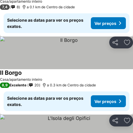
Casa/apartamento inteiro
7,4
8
a 0.1 km de Centro da cidade
Selecione as datas para ver os preços
Ver preços
exatos.
Partilhar
Ad
Il Borgo
Casa/apartamento inteiro
8,9
Excelente
20
a 0.3 km de Centro da cidade
Selecione as datas para ver os preços
Ver preços
exatos.
Partilhar
Ad