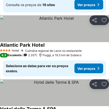
Consulte os preços de
16 sites
Ver preços
Partilhar
Ad
Atlantic Park Hotel
Hotel
Culinária regional de Lazio no restaurante
4 Estrelas
8,5
Excelente
2.357
Fiuggi, a 19.3 km de Subiaco
Selecione as datas para ver os preços
Ver preços
exatos.
Partilhar
Ad