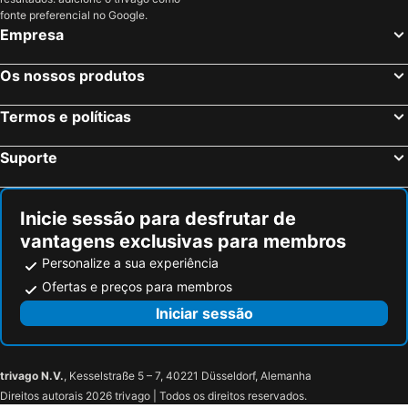
Sperlonga, Lazio Hotéis
Grottaferrata, Lazio Hotéis
fonte preferencial no Google.
Pomezia, Lazio Hotéis
Milão, Lombardia Hotéis
Empresa
Veneza, Veneto Hotéis
Florença, Toscana Hotéis
Os nossos produtos
Nápoles, Campanha Hotéis
Bolonha, Emília-Romanha Hotéis
Palermo, Sicília Hotéis
Verona, Veneto Hotéis
Termos e políticas
Cagliari, Sardenha Hotéis
Suporte
Inicie sessão para desfrutar de
vantagens exclusivas para membros
Personalize a sua experiência
Ofertas e preços para membros
Iniciar sessão
trivago N.V.
, Kesselstraße 5 – 7, 40221 Düsseldorf, Alemanha
Direitos autorais 2026 trivago | Todos os direitos reservados.