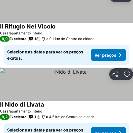
Il Rifugio Nel Vicolo
Casa/apartamento inteiro
9,9
Excelente
18
a 0.1 km de Centro da cidade
Selecione as datas para ver os preços
Ver preços
exatos.
Partilhar
Ad
Il Nido di Livata
Casa/apartamento inteiro
9,2
Excelente
11
a 4.5 km de Centro da cidade
Selecione as datas para ver os preços