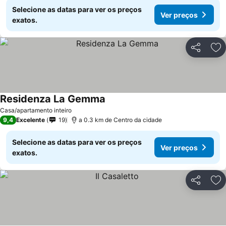
Selecione as datas para ver os preços
Ver preços
exatos.
Partilhar
Ad
Residenza La Gemma
Casa/apartamento inteiro
9,4
Excelente
19
a 0.3 km de Centro da cidade
Selecione as datas para ver os preços
Ver preços
exatos.
Partilhar
Ad