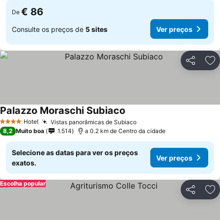
€ 86
De
Consulte os preços de
5 sites
Ver preços
Partilhar
Ad
Palazzo Moraschi Subiaco
Hotel
Vistas panorâmicas de Subiaco
4 Estrelas
8,2
Muito boa
1.514
a 0.2 km de Centro da cidade
Selecione as datas para ver os preços
Ver preços
exatos.
Escolha popular
Partilhar
Ad