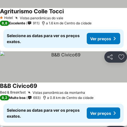
Agriturismo Colle Tocci
Hotel
Vistas panorâmicas do vale
1 Estrelas
8,8
Excelente
911
a 1.6 km de Centro da cidade
Selecione as datas para ver os preços
Ver preços
exatos.
Partilhar
Ad
B&B Civico69
Bed & Breakfast
Vistas panorâmicas da montanha
8,2
Muito boa
693
a 0.8 km de Centro da cidade
Selecione as datas para ver os preços
Ver preços
exatos.