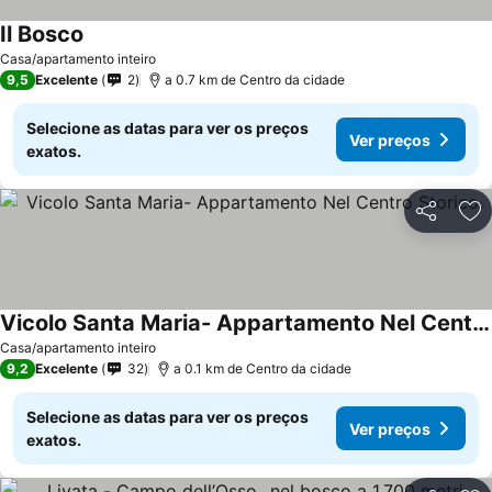
Il Bosco
Casa/apartamento inteiro
9,5
Excelente
2
a 0.7 km de Centro da cidade
Selecione as datas para ver os preços
Ver preços
exatos.
Partilhar
Ad
Vicolo Santa Maria- Appartamento Nel Centro Storico.
Casa/apartamento inteiro
9,2
Excelente
32
a 0.1 km de Centro da cidade
Selecione as datas para ver os preços
Ver preços
exatos.