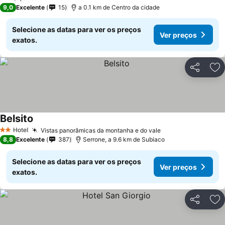
9,0
Excelente
15
a 0.1 km de Centro da cidade
Selecione as datas para ver os preços
Ver preços
exatos.
Partilhar
Ad
Belsito
Hotel
Vistas panorâmicas da montanha e do vale
2 Estrelas
8,8
Excelente
387
Serrone, a 9.6 km de Subiaco
Selecione as datas para ver os preços
Ver preços
exatos.
Partilhar
Ad