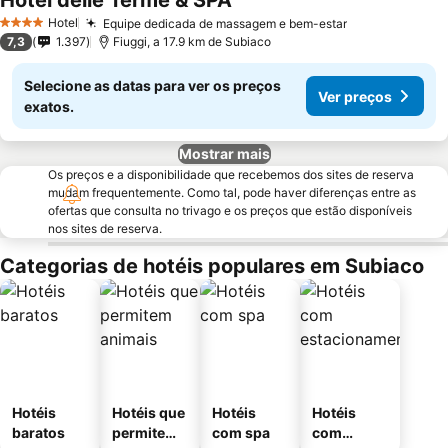
Hotel delle Terme & SPA
Hotel
Equipe dedicada de massagem e bem-estar
4 Estrelas
7,3
1.397
Fiuggi, a 17.9 km de Subiaco
Selecione as datas para ver os preços
Ver preços
exatos.
Mostrar mais
Os preços e a disponibilidade que recebemos dos sites de reserva
mudam frequentemente. Como tal, pode haver diferenças entre as
ofertas que consulta no trivago e os preços que estão disponíveis
nos sites de reserva.
Categorias de hotéis populares em Subiaco
Hotéis
Hotéis que
Hotéis
Hotéis
baratos
permitem
com spa
com