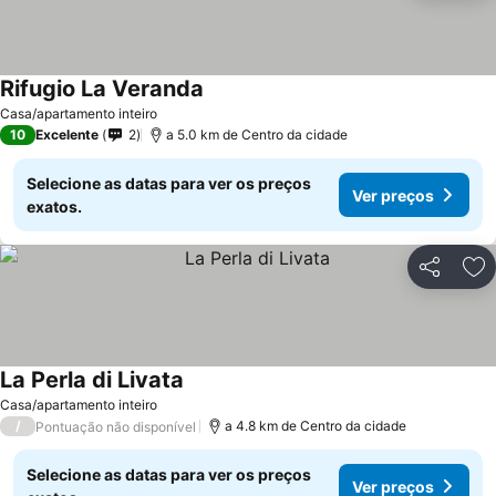
Rifugio La Veranda
Casa/apartamento inteiro
10
Excelente
2
a 5.0 km de Centro da cidade
Selecione as datas para ver os preços
Ver preços
exatos.
Partilhar
Ad
La Perla di Livata
Casa/apartamento inteiro
/
a 4.8 km de Centro da cidade
Pontuação não disponível
Selecione as datas para ver os preços
Ver preços