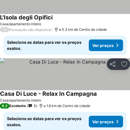
L'Isola degli Opifici
Casa/apartamento inteiro
/
a 0.3 km de Centro da cidade
Pontuação não disponível
Selecione as datas para ver os preços
Ver preços
exatos.
Partilhar
Ad
Casa Di Luce - Relax In Campagna
Casa/apartamento inteiro
9,2
Excelente
5
a 1.8 km de Centro da cidade
Selecione as datas para ver os preços
Ver preços
exatos.