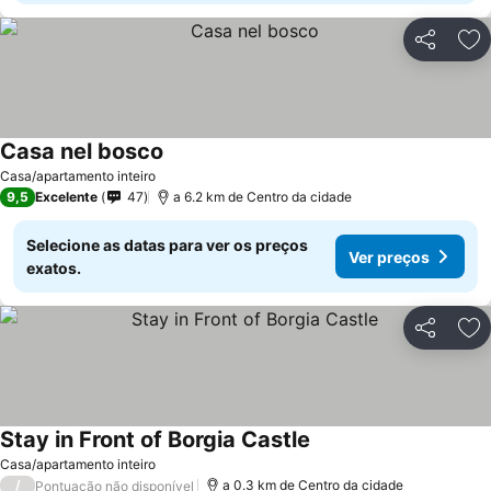
Partilhar
Ad
Casa nel bosco
Casa/apartamento inteiro
9,5
Excelente
47
a 6.2 km de Centro da cidade
Selecione as datas para ver os preços
Ver preços
exatos.
Partilhar
Ad
Stay in Front of Borgia Castle
Casa/apartamento inteiro
/
a 0.3 km de Centro da cidade
Pontuação não disponível