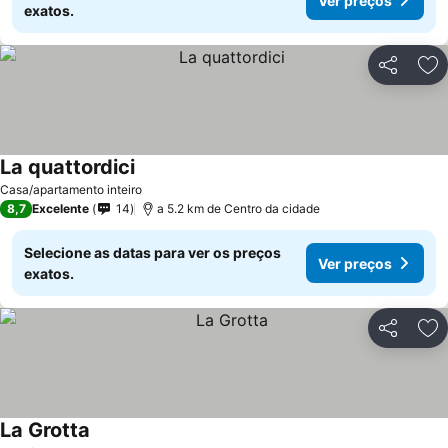
Ver preços
exatos.
Partilhar
Ad
La quattordici
Casa/apartamento inteiro
8,7
Excelente
14
a 5.2 km de Centro da cidade
Selecione as datas para ver os preços
Ver preços
exatos.
Partilhar
Ad
La Grotta