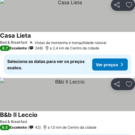
Partilhar
Ad
Casa Lieta
Bed & Breakfast
Vistas da montanha e tranquilidade natural
8,7
Excelente
248
a 2.4 km de Centro da cidade
Selecione as datas para ver os preços
Ver preços
exatos.
Partilhar
Ad
B&b Il Leccio
Bed & Breakfast
9,5
Excelente
42
a 1.0 km de Centro da cidade