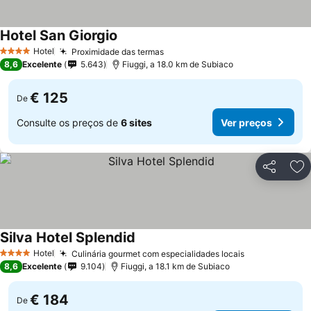
Hotel San Giorgio
Hotel
Proximidade das termas
4 Estrelas
8,6
Excelente
5.643
Fiuggi, a 18.0 km de Subiaco
€ 125
De
Consulte os preços de
6 sites
Ver preços
Partilhar
Ad
Silva Hotel Splendid
Hotel
Culinária gourmet com especialidades locais
4 Estrelas
8,6
Excelente
9.104
Fiuggi, a 18.1 km de Subiaco
€ 184
De