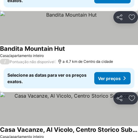
exatos.
Partilhar
Ad
Bandita Mountain Hut
Casa/apartamento inteiro
/
a 4.7 km de Centro da cidade
Pontuação não disponível
Selecione as datas para ver os preços
Ver preços
exatos.
Partilhar
Ad
Casa Vacanze, Al Vicolo, Centro Storico Subiaco
Casa/apartamento inteiro