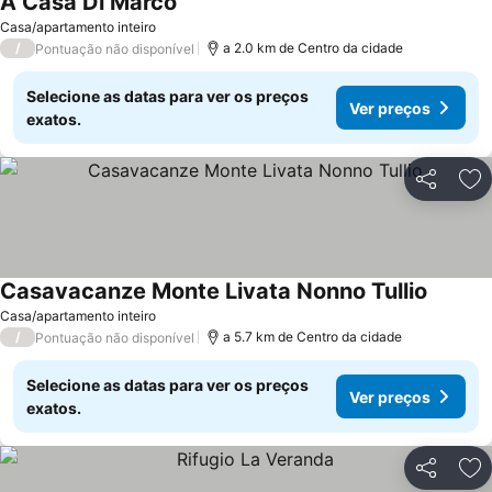
A Casa Di Marco
Casa/apartamento inteiro
/
a 2.0 km de Centro da cidade
Pontuação não disponível
Selecione as datas para ver os preços
Ver preços
exatos.
Partilhar
Ad
Casavacanze Monte Livata Nonno Tullio
Casa/apartamento inteiro
/
a 5.7 km de Centro da cidade
Pontuação não disponível
Selecione as datas para ver os preços
Ver preços
exatos.
Partilhar
Ad