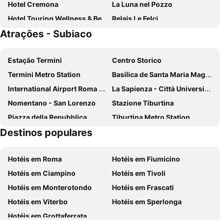
Hotel Cremona
La Luna nel Pozzo
Hotel Touring Wellness & Beauty
Relais Le Felci
Atrações - Subiaco
La Quiete
Estação Termini
Centro Storico
Termini Metro Station
Basílica de Santa Maria Maggiore
International Airport Roma Ciampino
La Sapienza - Città Universitaria
Nomentano - San Lorenzo
Stazione Tiburtina
Piazza della Repubblica
Tiburtina Metro Station
Destinos populares
Galleria Borghese
San Giovanni
Centro Commerciale Carrefour di Tor Vergata
Tiburtina
Hotéis em Roma
Hotéis em Fiumicino
Basílica de Santa Cruz em Jerusalém
Basílica de São João de Latrão
Hotéis em Ciampino
Hotéis em Tivoli
São Pedro em Vincoli
Fashion District Valmontone Outlet
Hotéis em Monterotondo
Hotéis em Frascati
Rainbow Magicland
Borgo Antico
Hotéis em Viterbo
Hotéis em Sperlonga
Monastero di Santa Scolastica
Monastero di San Benedetto
Hotéis em Grottaferrata
Monte Livata
Chiesa di Santa Felicita