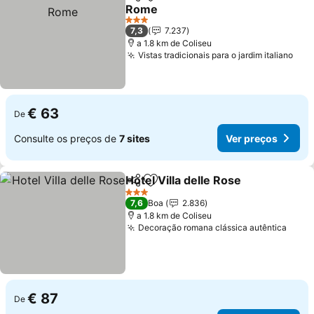
Partilhar
Adicionar aos favoritos
Rome
3 Estrelas
7,3
7.237
a 1.8 km de Coliseu
Vistas tradicionais para o jardim italiano
€ 63
De
Consulte os preços de
7 sites
Ver preços
Hotel Villa delle Rose
Partilhar
Adicionar aos favoritos
3 Estrelas
7,6
Boa
2.836
a 1.8 km de Coliseu
Decoração romana clássica autêntica
€ 87
De