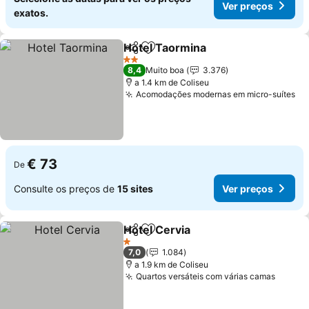
Ver preços
exatos.
Hotel Taormina
Partilhar
Adicionar aos favoritos
2 Estrelas
8,4
Muito boa
3.376
a 1.4 km de Coliseu
Acomodações modernas em micro-suítes
€ 73
De
Consulte os preços de
15 sites
Ver preços
Hotel Cervia
Partilhar
Adicionar aos favoritos
1 Estrelas
7,0
1.084
a 1.9 km de Coliseu
Quartos versáteis com várias camas