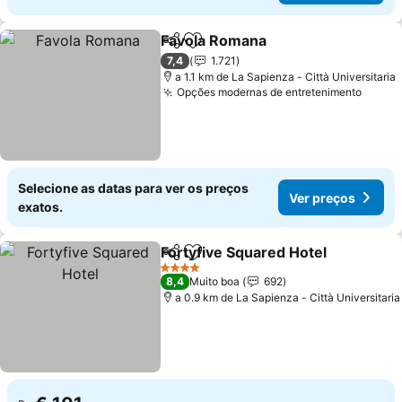
Favola Romana
Partilhar
Adicionar aos favoritos
7,4
1.721
a 1.1 km de La Sapienza - Città Universitaria
Opções modernas de entretenimento
Selecione as datas para ver os preços
Ver preços
exatos.
Fortyfive Squared Hotel
Partilhar
Adicionar aos favoritos
4 Estrelas
8,4
Muito boa
692
a 0.9 km de La Sapienza - Città Universitaria