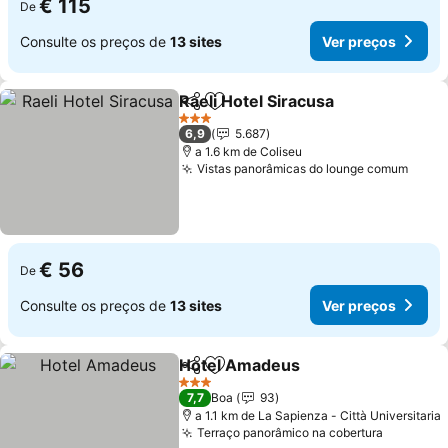
€ 115
De
Consulte os preços de
13 sites
Ver preços
Raeli Hotel Siracusa
Partilhar
Adicionar aos favoritos
3 Estrelas
6,9
5.687
a 1.6 km de Coliseu
Vistas panorâmicas do lounge comum
€ 56
De
Consulte os preços de
13 sites
Ver preços
Hotel Amadeus
Partilhar
Adicionar aos favoritos
3 Estrelas
7,7
Boa
93
a 1.1 km de La Sapienza - Città Universitaria
Terraço panorâmico na cobertura