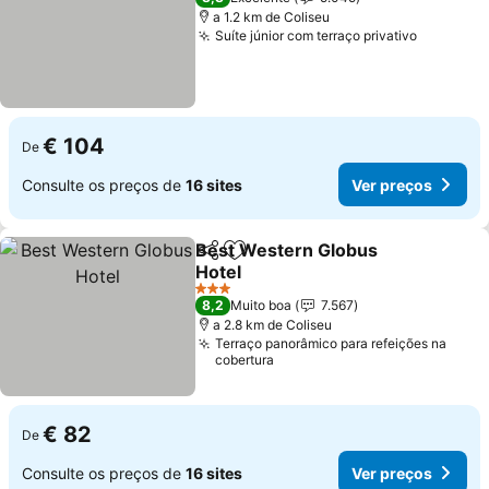
a 1.2 km de Coliseu
Suíte júnior com terraço privativo
€ 104
De
Consulte os preços de
16 sites
Ver preços
Best Western Globus
Partilhar
Adicionar aos favoritos
Hotel
3 Estrelas
8,2
Muito boa
7.567
a 2.8 km de Coliseu
Terraço panorâmico para refeições na
cobertura
€ 82
De
Consulte os preços de
16 sites
Ver preços