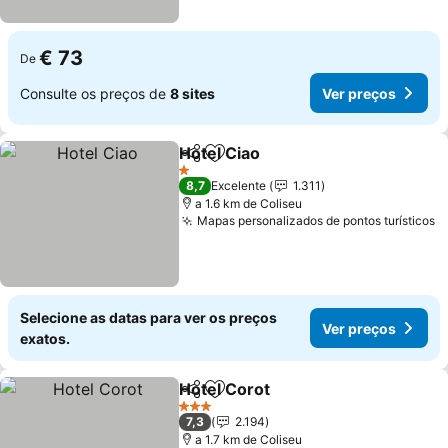
€ 73
De
Consulte os preços de
8 sites
Ver preços
Hotel Ciao
Partilhar
Adicionar aos favoritos
1 Estrelas
8,7
Excelente
1.311
a 1.6 km de Coliseu
Mapas personalizados de pontos turísticos
Selecione as datas para ver os preços
Ver preços
exatos.
Hotel Corot
Partilhar
Adicionar aos favoritos
3 Estrelas
7,3
2.194
a 1.7 km de Coliseu