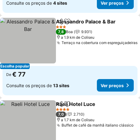
Consulte os preços de
4 sites
Ver preços
Alessandro Palace & Bar
Partilhar
Adicionar aos favoritos
3 Estrelas
7,8
Boa
9.931
a 1.9 km de Coliseu
Terraço na cobertura com espreguiçadeiras
Escolha popular
€ 77
De
Consulte os preços de
13 sites
Ver preços
Raeli Hotel Luce
Partilhar
Adicionar aos favoritos
4 Estrelas
7,0
2.710
a 1.7 km de Coliseu
Buffet de café da manhã italiano clássico