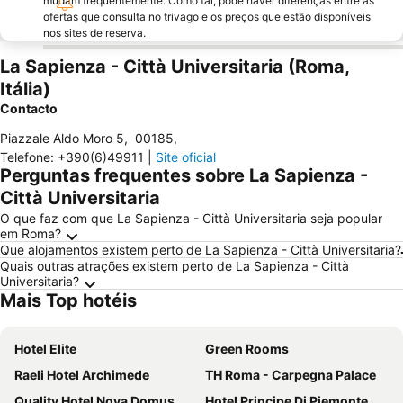
mudam frequentemente. Como tal, pode haver diferenças entre as
ofertas que consulta no trivago e os preços que estão disponíveis
nos sites de reserva.
La Sapienza - Città Universitaria (Roma,
Itália)
Contacto
Piazzale Aldo Moro 5
,
00185
,
Telefone
:
+390(6)49911
|
Site oficial
Perguntas frequentes sobre La Sapienza -
Città Universitaria
O que faz com que La Sapienza - Città Universitaria seja popular
em Roma?
Que alojamentos existem perto de La Sapienza - Città Universitaria?
Quais outras atrações existem perto de La Sapienza - Città
Universitaria?
Mais Top hotéis
Hotel Elite
Green Rooms
Raeli Hotel Archimede
TH Roma - Carpegna Palace
Quality Hotel Nova Domus
Hotel Principe Di Piemonte