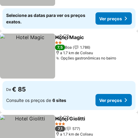
Selecione as datas para ver os preços
Ver preços
exatos.
Hotel Magic
Partilhar
Adicionar aos favoritos
2 Estrelas
7,5
Boa
1.786
a 1.7 km de Coliseu
Opções gastronômicas no bairro
€ 85
De
Consulte os preços de
6 sites
Ver preços
Hotel Giolitti
Partilhar
Adicionar aos favoritos
3 Estrelas
7,1
577
a 1.7 km de Coliseu