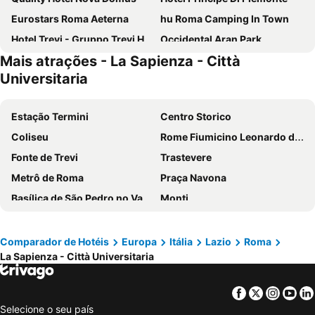
Eurostars Roma Aeterna
hu Roma Camping In Town
Hotel Trevi - Gruppo Trevi Hotels
Occidental Aran Park
Mais atrações - La Sapienza - Città
Hotel Gioberti
Excel Roma Montemario
Universitaria
NH Roma Villa Carpegna
Hotel Torino
Exe International Palace
Raeli Hotel Regio
Estação Termini
Centro Storico
Hotel Roma Tor Vergata
Trilussa Palace Hotel Congress & Spa
Coliseu
Rome Fiumicino Leonardo da Vinci International Airport
Hotel Mosaic Central Rome
Roma Palace Suite
Fonte de Trevi
Trastevere
H10 Roma Città
Hotel Taormina
Metrô de Roma
Praça Navona
Occidental Aurelia
Hotel Villa Rosa
Basílica de São Pedro no Vaticano
Monti
Best Western Globus Hotel
Grand Hotel Olympic
San Francesco - Santuario della Madonna di Fatima
Termini Metro Station
Hotel Caravel
Moderno Hotel Roma
Praça de Espanha
Prati
Comparador de Hotéis
Europa
Itália
Lazio
Roma
Hotel Giglio Dell'Opera
Hotel Galileo
La Sapienza - Città Universitaria
Panteão
Basílica de Santa Maria Maggiore
Hotel Accademia
Hotel Ripa Roma
Naples Central Station
International Airport Naples
Boutique Hotel Trevi
Hotel Napoleon
Facebook
Twitter
Insta
Yo
Barberini - Fontana di Trevi Metro Station
International Airport Roma Ciampino
Hotel Cilicia
LH Hotel Lloyd Roma
Selecione o seu país