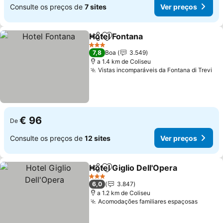
Consulte os preços de
7 sites
Ver preços
Hotel Fontana
Partilhar
Adicionar aos favoritos
3 Estrelas
7,8
Boa
3.549
a 1.4 km de Coliseu
Vistas incomparáveis da Fontana di Trevi
€ 96
De
Consulte os preços de
12 sites
Ver preços
Hotel Giglio Dell'Opera
Partilhar
Adicionar aos favoritos
3 Estrelas
6,0
3.847
a 1.2 km de Coliseu
Acomodações familiares espaçosas