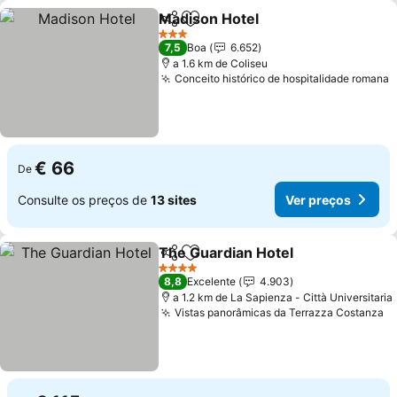
Madison Hotel
Partilhar
Adicionar aos favoritos
3 Estrelas
7,5
Boa
6.652
a 1.6 km de Coliseu
Conceito histórico de hospitalidade romana
€ 66
De
Consulte os preços de
13 sites
Ver preços
The Guardian Hotel
Partilhar
Adicionar aos favoritos
4 Estrelas
8,8
Excelente
4.903
a 1.2 km de La Sapienza - Città Universitaria
Vistas panorâmicas da Terrazza Costanza