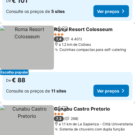
€ 101
De
Consulte os preços de
5 sites
Ver preços
Roma Resort Colosseum
Partilhar
Adicionar aos favoritos
3 Estrelas
7,4
4.401
a 1.2 km de Coliseu
Cozinhas compactas para self-catering
Escolha popular
€ 88
De
Consulte os preços de
11 sites
Ver preços
Cunabu Castro Pretorio
Partilhar
Adicionar aos favoritos
3 Estrelas
7,3
268
a 1.1 km de La Sapienza - Città Universitaria
Sistema de chuveiro com dupla função