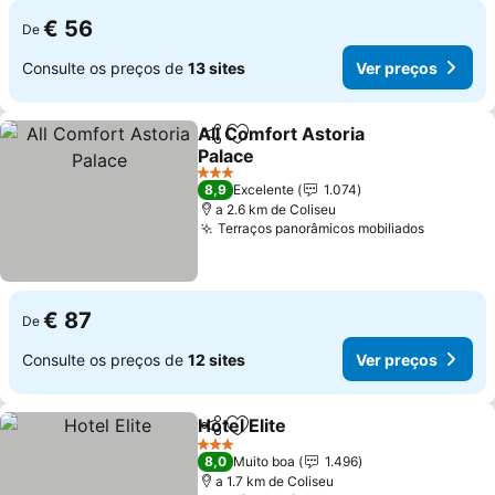
€ 56
De
Consulte os preços de
13 sites
Ver preços
All Comfort Astoria
Partilhar
Adicionar aos favoritos
Palace
3 Estrelas
8,9
Excelente
1.074
a 2.6 km de Coliseu
Terraços panorâmicos mobiliados
€ 87
De
Consulte os preços de
12 sites
Ver preços
Hotel Elite
Partilhar
Adicionar aos favoritos
3 Estrelas
8,0
Muito boa
1.496
a 1.7 km de Coliseu