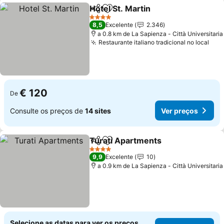
Hotel St. Martin
Partilhar
Adicionar aos favoritos
4 Estrelas
8,5
Excelente
2.346
a 0.8 km de La Sapienza - Città Universitaria
Restaurante italiano tradicional no local
€ 120
De
Consulte os preços de
14 sites
Ver preços
Turati Apartments
Partilhar
Adicionar aos favoritos
4 Estrelas
9,9
Excelente
10
a 0.9 km de La Sapienza - Città Universitaria
Selecione as datas para ver os preços