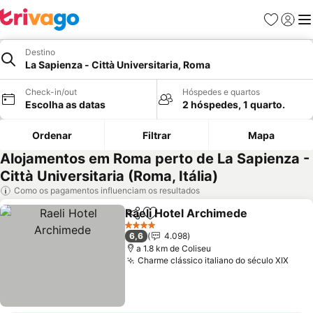
Favoritos
Iniciar
Me
Destino
La Sapienza - Città Universitaria, Roma
Check-in/out
Hóspedes e quartos
Escolha as datas
2 hóspedes, 1 quarto.
Ordenar
Filtrar
Mapa
Alojamentos em Roma perto de La Sapienza -
Città Universitaria (Roma, Itália)
Como os pagamentos influenciam os resultados
Raeli Hotel Archimede
Partilhar
Adicionar aos favoritos
4 Estrelas
6,6
4.098
a 1.8 km de Coliseu
Charme clássico italiano do século XIX