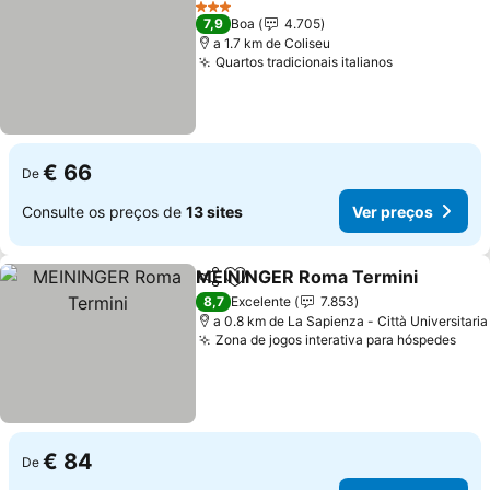
3 Estrelas
7,9
Boa
4.705
a 1.7 km de Coliseu
Quartos tradicionais italianos
€ 66
De
Consulte os preços de
13 sites
Ver preços
MEININGER Roma Termini
Partilhar
Adicionar aos favoritos
8,7
Excelente
7.853
a 0.8 km de La Sapienza - Città Universitaria
Zona de jogos interativa para hóspedes
€ 84
De