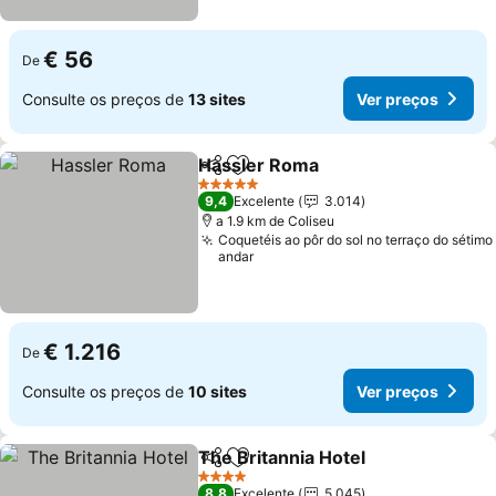
€ 56
De
Consulte os preços de
13 sites
Ver preços
Hassler Roma
Partilhar
Adicionar aos favoritos
5 Estrelas
9,4
Excelente
3.014
a 1.9 km de Coliseu
Coquetéis ao pôr do sol no terraço do sétimo
andar
€ 1.216
De
Consulte os preços de
10 sites
Ver preços
The Britannia Hotel
Partilhar
Adicionar aos favoritos
4 Estrelas
8,8
Excelente
5.045