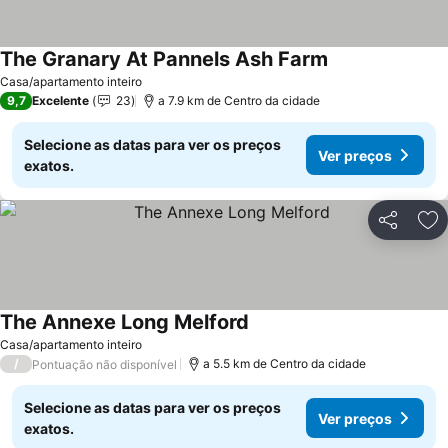
The Granary At Pannels Ash Farm
Ver preços
Casa/apartamento inteiro
9,7
Excelente
23
a 7.9 km de Centro da cidade
Selecione as datas para ver os preços
Ver preços
exatos.
Partilhar
Ad
The Annexe Long Melford
Ver preços
Casa/apartamento inteiro
/
a 5.5 km de Centro da cidade
Pontuação não disponível
Selecione as datas para ver os preços
Ver preços
exatos.