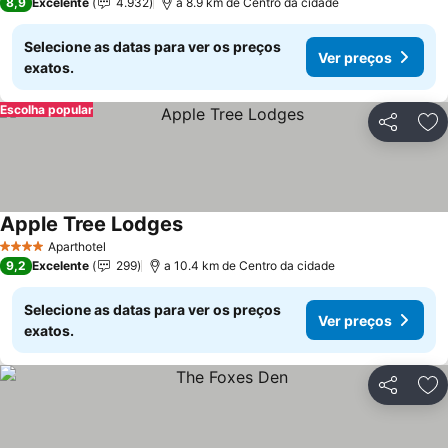
8,9
Excelente
4.932
a 8.9 km de Centro da cidade
Selecione as datas para ver os preços
Ver preços
exatos.
Escolha popular
Partilhar
Ad
Apple Tree Lodges
Ver preços
Aparthotel
4 Estrelas
9,2
Excelente
299
a 10.4 km de Centro da cidade
Selecione as datas para ver os preços
Ver preços
exatos.
Partilhar
Ad