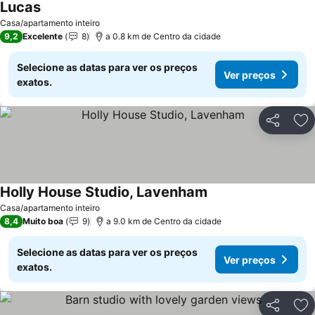
Lucas
Ver preços
Casa/apartamento inteiro
9,2
Excelente
8
a 0.8 km de Centro da cidade
Selecione as datas para ver os preços
Ver preços
exatos.
Partilhar
Ad
Holly House Studio, Lavenham
Ver preços
Casa/apartamento inteiro
8,4
Muito boa
9
a 9.0 km de Centro da cidade
Selecione as datas para ver os preços
Ver preços
exatos.
Partilhar
Ad