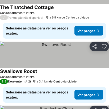
The Thatched Cottage
Ver preços
Casa/apartamento inteiro
/
a 6.9 km de Centro da cidade
Pontuação não disponível
Selecione as datas para ver os preços
Ver preços
exatos.
Partilhar
Ad
Swallows Roost
Ver preços
Casa/apartamento inteiro
9,5
Excelente
2
a 3.4 km de Centro da cidade
Selecione as datas para ver os preços
Ver preços
exatos.