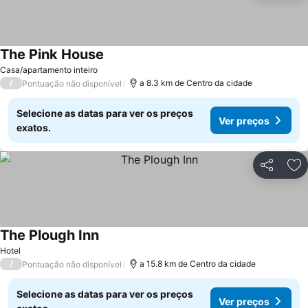
The Pink House
Ver preços
Casa/apartamento inteiro
/
a 8.3 km de Centro da cidade
Pontuação não disponível
Selecione as datas para ver os preços
Ver preços
exatos.
Partilhar
Ad
The Plough Inn
Ver preços
Hotel
/
a 15.8 km de Centro da cidade
Pontuação não disponível
Selecione as datas para ver os preços
Ver preços