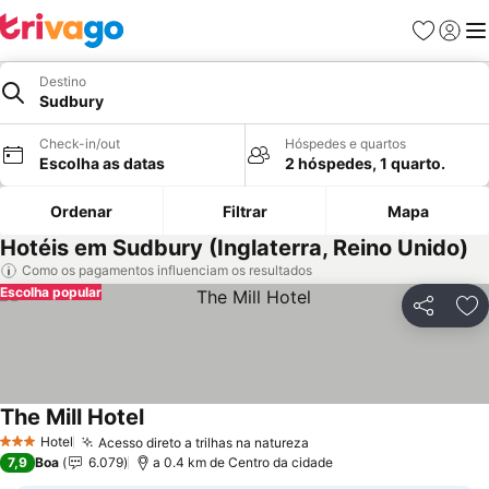
Favoritos
Iniciar
Me
Destino
Sudbury
Check-in/out
Hóspedes e quartos
Escolha as datas
2 hóspedes, 1 quarto.
Ordenar
Filtrar
Mapa
Hotéis em Sudbury (Inglaterra, Reino Unido)
Como os pagamentos influenciam os resultados
Escolha popular
Partilhar
Ad
The Mill Hotel
Ver preços
Hotel
Acesso direto a trilhas na natureza
Ver preços
3 Estrelas
7,9
Boa
6.079
a 0.4 km de Centro da cidade