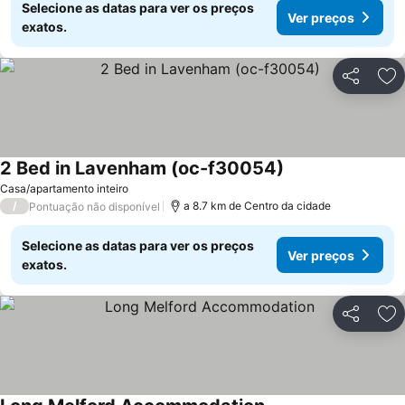
Selecione as datas para ver os preços
Ver preços
exatos.
Partilhar
Ad
2 Bed in Lavenham (oc-f30054)
Ver preços
Casa/apartamento inteiro
/
a 8.7 km de Centro da cidade
Pontuação não disponível
Selecione as datas para ver os preços
Ver preços
exatos.
Partilhar
Ad