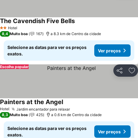
The Cavendish Five Bells
Ver preços
Hotel
2 Estrelas
8,4
Muito boa
167
a 8.3 km de Centro da cidade
Selecione as datas para ver os preços
Ver preços
exatos.
Escolha popular
Partilhar
Ad
Painters at the Angel
Ver preços
Hotel
Jardim encantador para relaxar
Ver preços
8,3
Muito boa
425
a 0.6 km de Centro da cidade
Selecione as datas para ver os preços
Ver preços
exatos.