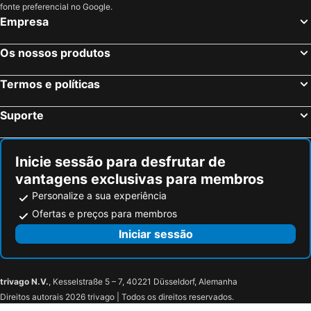
Edimburgo, Escócia Hotéis
Manchester, Inglaterra Hotéis
fonte preferencial no Google.
Empresa
Liverpool, Inglaterra Hotéis
Glasgow, Escócia Hotéis
Hounslow, Inglaterra Hotéis
Bristol, Inglaterra Hotéis
Os nossos produtos
Inverness, Escócia Hotéis
Termos e políticas
Suporte
Inicie sessão para desfrutar de
vantagens exclusivas para membros
Personalize a sua experiência
Ofertas e preços para membros
Iniciar sessão
trivago N.V.
, Kesselstraße 5 – 7, 40221 Düsseldorf, Alemanha
Direitos autorais 2026 trivago | Todos os direitos reservados.