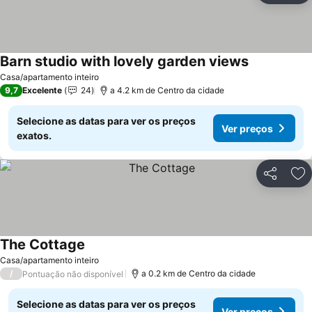
Barn studio with lovely garden views
Ver preços
Casa/apartamento inteiro
9,7
Excelente
24
a 4.2 km de Centro da cidade
Selecione as datas para ver os preços
Ver preços
exatos.
Partilhar
Ad
The Cottage
Ver preços
Casa/apartamento inteiro
/
a 0.2 km de Centro da cidade
Pontuação não disponível
Selecione as datas para ver os preços
Ver preços