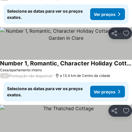
Selecione as datas para ver os preços
Ver preços
exatos.
Partilhar
Ad
Number 1, Romantic, Character Holiday Cottage, With A Garden In Clare
Ver preços
Casa/apartamento inteiro
/
a 13.4 km de Centro da cidade
Pontuação não disponível
Selecione as datas para ver os preços
Ver preços
exatos.
Partilhar
Ad