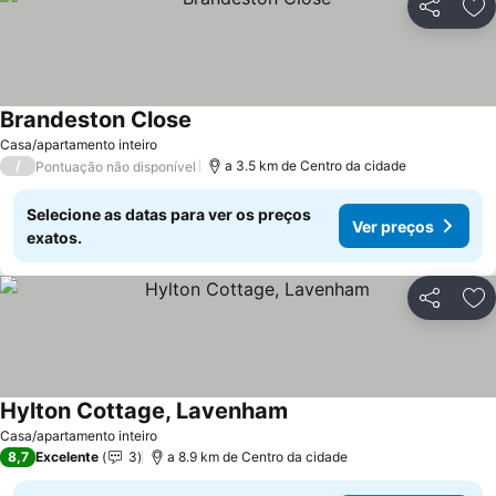
Partilhar
Ad
Brandeston Close
Ver preços
Casa/apartamento inteiro
/
a 3.5 km de Centro da cidade
Pontuação não disponível
Selecione as datas para ver os preços
Ver preços
exatos.
Partilhar
Ad
Hylton Cottage, Lavenham
Ver preços
Casa/apartamento inteiro
8,7
Excelente
3
a 8.9 km de Centro da cidade