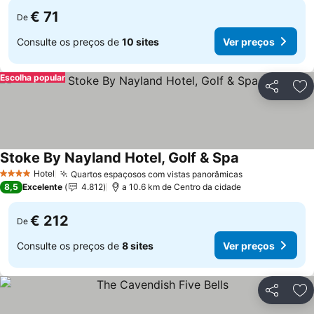
€ 71
De
Consulte os preços de
10 sites
Ver preços
Escolha popular
Partilhar
Ad
Stoke By Nayland Hotel, Golf & Spa
Ver preços
Hotel
Quartos espaçosos com vistas panorâmicas
Ver preços
4 Estrelas
8,5
Excelente
4.812
a 10.6 km de Centro da cidade
€ 212
De
Consulte os preços de
8 sites
Ver preços
Partilhar
Ad