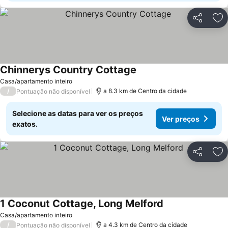
Partilhar
Ad
Chinnerys Country Cottage
Ver preços
Casa/apartamento inteiro
/
a 8.3 km de Centro da cidade
Pontuação não disponível
Selecione as datas para ver os preços
Ver preços
exatos.
Partilhar
Ad
1 Coconut Cottage, Long Melford
Ver preços
Casa/apartamento inteiro
/
a 4.3 km de Centro da cidade
Pontuação não disponível