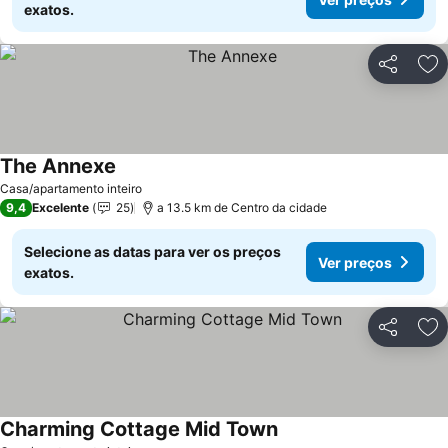
exatos.
Partilhar
Ad
The Annexe
Ver preços
Casa/apartamento inteiro
9,4
Excelente
25
a 13.5 km de Centro da cidade
Selecione as datas para ver os preços
Ver preços
exatos.
Partilhar
Ad
Charming Cottage Mid Town
Ver preços