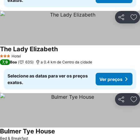
exatos.
Partilhar
Ad
The Lady Elizabeth
Ver preços
Hotel
3 Estrelas
7,9
Boa
635
a 0.4 km de Centro da cidade
Selecione as datas para ver os preços
Ver preços
exatos.
Partilhar
Ad
Bulmer Tye House
Ver preços
Bed & Breakfast