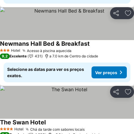
Partilhar
Ad
Newmans Hall Bed & Breakfast
Ver preços
Hotel
Acesso à piscina aquecida
Ver preços
3 Estrelas
9,2
Excelente
431
a 7.0 km de Centro da cidade
Selecione as datas para ver os preços
Ver preços
exatos.
Partilhar
Ad
The Swan Hotel
Ver preços
Hotel
Chá da tarde com sabores locais
Ver preços
4 Estrelas