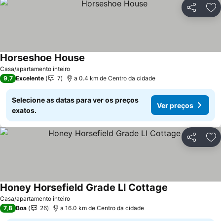
Partilhar
Ad
Horseshoe House
Ver preços
Casa/apartamento inteiro
9,7
Excelente
7
a 0.4 km de Centro da cidade
Selecione as datas para ver os preços
Ver preços
exatos.
Partilhar
Ad
Honey Horsefield Grade Ll Cottage
Ver preços
Casa/apartamento inteiro
7,8
Boa
26
a 16.0 km de Centro da cidade