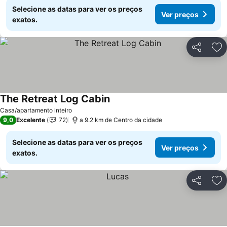
Selecione as datas para ver os preços
Ver preços
exatos.
Partilhar
Ad
The Retreat Log Cabin
Ver preços
Casa/apartamento inteiro
9,0
Excelente
72
a 9.2 km de Centro da cidade
Selecione as datas para ver os preços
Ver preços
exatos.
Partilhar
Ad