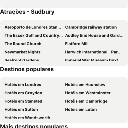
Atrações - Sudbury
Aeroporto de Londres Stansted
Cambridge railway station
The Essex Golf and Country Club
Audley End House and Gardens
The Round Church
Flatford Mill
Newmarket Nights
Harwich International - Parkeston Quay
Seafront Gardens
Imperial War Museum Duxford
Destinos populares
Trinity College
Kentwell Hall
Hedingham Castle
Colne Valley Golf Club
Hotéis em Londres
Hotéis em Hounslow
St Andrew's Earls Colne
East Anglian Railway Museum
Hotéis em Croydon
Hotéis em Westminster
Weston Homes Community Stadium
Marks Hall Gardens and Arboretum
Hotéis em Stansted
Hotéis em Cambridge
Colchester Leisure World
Bury St Edmunds Christmas Fayre
Hotéis em Sutton
Hotéis em Luton
Methodist Church
Great Leighs Racecourse
Hotéis em Wandsworth
Cambridge Castle
Cambridge Arts Theatre
Mais destinos populares
St Matthews Church