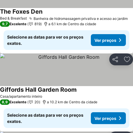
The Foxes Den
Ver preços
Bed & Breakfast
Banheira de hidromassagem privativa e acesso ao jardim
Ve
9,7
Excelente
819
a 6.1 km de Centro da cidade
Selecione as datas para ver os preços
Ver preços
exatos.
Partilhar
Ad
Giffords Hall Garden Room
Ver preços
Casa/apartamento inteiro
8,9
Excelente
20
a 10.2 km de Centro da cidade
Selecione as datas para ver os preços
Ver preços
exatos.