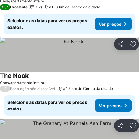
Casa/apartamento inteiro
9,7
Excelente
32
a 0.3 km de Centro da cidade
Selecione as datas para ver os preços
Ver preços
exatos.
Partilhar
Ad
The Nook
Ver preços
Casa/apartamento inteiro
/
a 1.7 km de Centro da cidade
Pontuação não disponível
Selecione as datas para ver os preços
Ver preços
exatos.
Partilhar
Ad