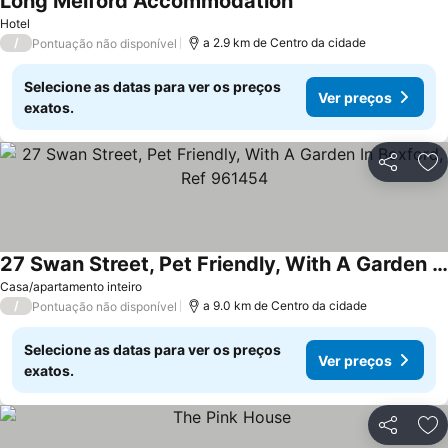
Long Melford Accommodation
Ver preços
Hotel
/
a 2.9 km de Centro da cidade
Pontuação não disponível
Selecione as datas para ver os preços
Ver preços
exatos.
Partilhar
Ad
27 Swan Street, Pet Friendly, With A Garden In Boxford, Ref 961454
Ver preços
Casa/apartamento inteiro
/
a 9.0 km de Centro da cidade
Pontuação não disponível
Selecione as datas para ver os preços
Ver preços
exatos.
Partilhar
Ad