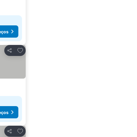
eços
Adicionar aos favoritos
Partilhar
eços
Adicionar aos favoritos
Partilhar