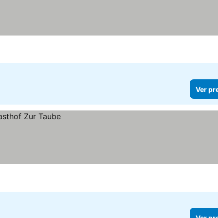
Ver pr
Ver pr