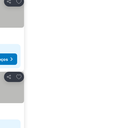
Adicionar aos favoritos
Partilhar
eços
Adicionar aos favoritos
Partilhar