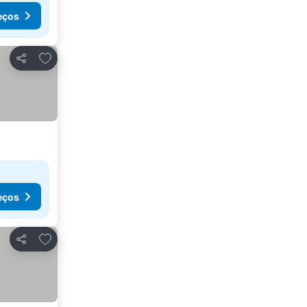
eços
Adicionar aos favoritos
Partilhar
eços
Adicionar aos favoritos
Partilhar