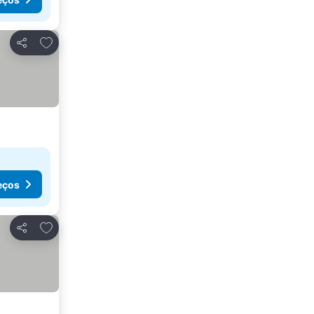
Adicionar aos favoritos
Partilhar
eços
Adicionar aos favoritos
Partilhar