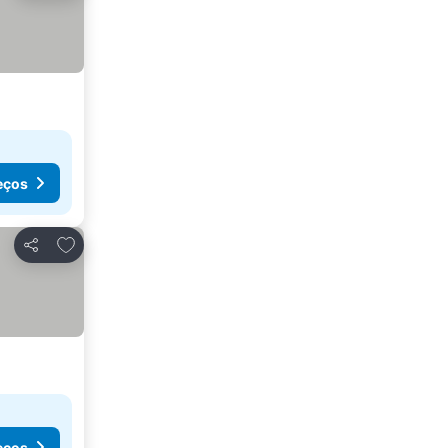
eços
Adicionar aos favoritos
Partilhar
eços