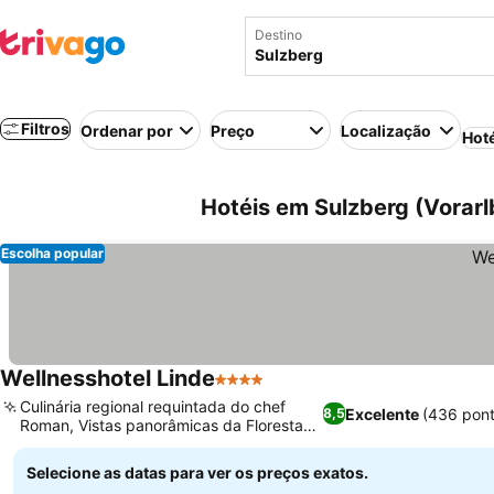
Destino
Filtros
Ordenar por
Preço
Localização
Hot
Hotéis em Sulzberg (Vorarl
Escolha popular
Wellnesshotel Linde
4 Estrelas
Culinária regional requintada do chef
Excelente
(436 pon
8,5
Roman, Vistas panorâmicas da Floresta
de Bregenz
Selecione as datas para ver os preços exatos.