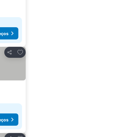
eços
Adicionar aos favoritos
Partilhar
eços