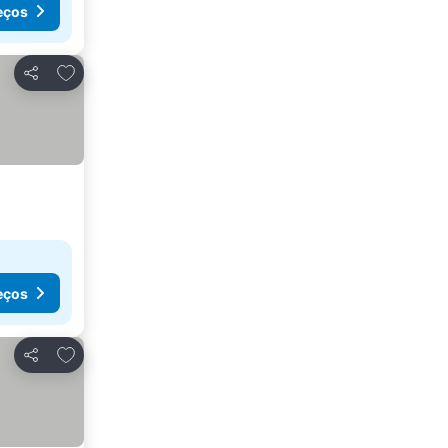
eços
Adicionar aos favoritos
Partilhar
eços
Adicionar aos favoritos
Partilhar