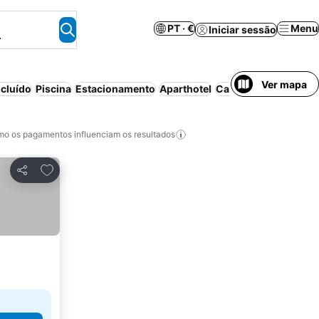
PT · €
Menu
Iniciar sessão
.
Ver mapa
cluído
Piscina
Estacionamento
Aparthotel
Cancelamento gratui
o os pagamentos influenciam os resultados
Adicionar aos favoritos
Partilhar