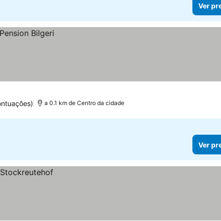
Ver pr
ontuações)
a 0.1 km de Centro da cidade
Ver pr