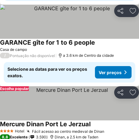
Partilhar
Ad
GARANCE gîte for 1 to 6 people
Ver preços
Casa de campo
/
a 3.6 km de Centro da cidade
Pontuação não disponível
Selecione as datas para ver os preços
Ver preços
exatos.
Escolha popular
Partilhar
Ad
Mercure Dinan Port Le Jerzual
Ver preços
Hotel
Fácil acesso ao centro medieval de Dinan
Ver preços
4 Estrelas
8,8
Excelente
3.590
Dinan, a 2.5 km de Taden