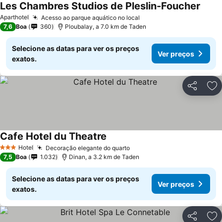
Les Chambres Studios de Pleslin-Foucher
Ver p
Aparthotel
Acesso ao parque aquático no local
Ver preços
7,6
Boa
360
Ploubalay, a 7.0 km de Taden
Selecione as datas para ver os preços
Ver preços
exatos.
Partilhar
Ad
Cafe Hotel du Theatre
Ver preços
Hotel
Decoração elegante do quarto
Ver preços
3 Estrelas
7,5
Boa
1.032
Dinan, a 3.2 km de Taden
Selecione as datas para ver os preços
Ver preços
exatos.
Partilhar
Ad