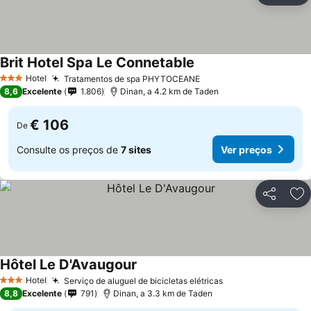
Brit Hotel Spa Le Connetable
Ver preços
Hotel
Tratamentos de spa PHYTOCEANE
Ver preços
3 Estrelas
8,6
Excelente
1.806
Dinan, a 4.2 km de Taden
€ 106
De
Consulte os preços de
7 sites
Ver preços
Partilhar
Ad
Hôtel Le D'Avaugour
Ver preços
Hotel
Serviço de aluguel de bicicletas elétricas
Ver preços
3 Estrelas
8,8
Excelente
791
Dinan, a 3.3 km de Taden