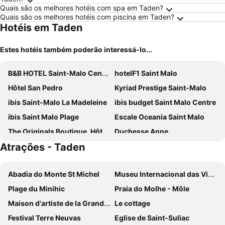
Quais são os melhores hotéis com spa em Taden?
Quais são os melhores hotéis com piscina em Taden?
Hotéis em Taden
Estes hotéis também poderão interessá-lo...
B&B HOTEL Saint-Malo Centre
hotelF1 Saint Malo
Hôtel San Pedro
Kyriad Prestige Saint-Malo
ibis Saint-Malo La Madeleine
ibis budget Saint Malo Centre
ibis Saint Malo Plage
Escale Oceania Saint Malo
The Originals Boutique, Hôtel du Château, Dinan
Duchesse Anne
Atrações - Taden
B&B HOTEL Saint-Malo Sud
Kyriad Saint-Malo Dinard
ibis Styles Saint Malo Port
Emeria Dinard Thalasso Spa
Abadia do Monte St Michel
Museu Internacional das Viagens de Longo Curso pelo Cabo Horn
Mercure Saint Malo Balmoral
Hôtel des Marins
Plage du Minihic
Praia do Molhe - Môle
ibis Styles Saint Malo Centre Historique
Hôtel Anne de Bretagne
Maison d'artiste de la Grande Vigne
Le cottage
Campanile NATURE - Saint-Malo St-Jouan-des-Guérets
Hotel Saint-Michel
Festival Terre Neuvas
Eglise de Saint-Suliac
Hôtel Dinard Balmoral
Hotel Ar Terra Nova