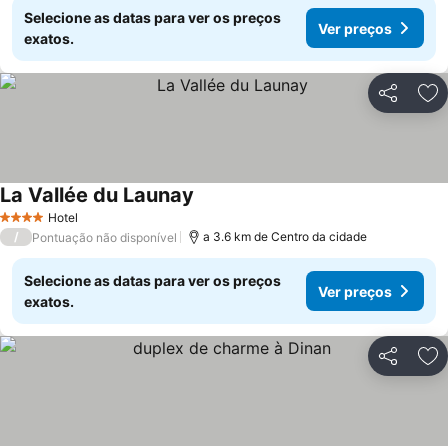
Selecione as datas para ver os preços
Ver preços
exatos.
Partilhar
Ad
La Vallée du Launay
Ver preços
Hotel
4 Estrelas
/
a 3.6 km de Centro da cidade
Pontuação não disponível
Selecione as datas para ver os preços
Ver preços
exatos.
Partilhar
Ad