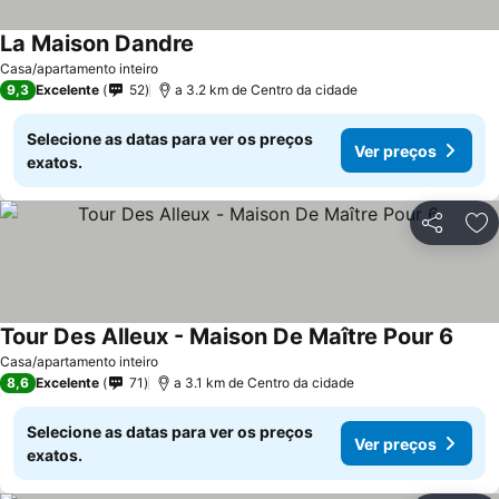
La Maison Dandre
Ver preços
Casa/apartamento inteiro
9,3
Excelente
52
a 3.2 km de Centro da cidade
Selecione as datas para ver os preços
Ver preços
exatos.
Partilhar
Ad
Tour Des Alleux - Maison De Maître Pour 6
Ver p
Casa/apartamento inteiro
8,6
Excelente
71
a 3.1 km de Centro da cidade
Selecione as datas para ver os preços
Ver preços
exatos.