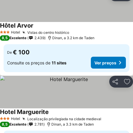
Hôtel Arvor
Ver preços
Hotel
Vistas do centro histórico
Ver preços
3 Estrelas
8,5
Excelente
2.439
Dinan, a 3.2 km de Taden
€ 100
De
Consulte os preços de
11 sites
Ver preços
Partilhar
Ad
Hotel Marguerite
Ver preços
Hotel
Localização privilegiada na cidade medieval
Ver preços
3 Estrelas
8,5
Excelente
2.781
Dinan, a 3.3 km de Taden