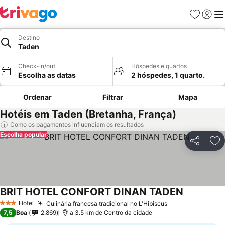
Favoritos
Iniciar
Me
Destino
Taden
Check-in/out
Hóspedes e quartos
Escolha as datas
2 hóspedes, 1 quarto.
Ordenar
Filtrar
Mapa
Hotéis em Taden (Bretanha, França)
Como os pagamentos influenciam os resultados
Escolha popular
Partilhar
Ad
BRIT HOTEL CONFORT DINAN TADEN
Ver preços
Hotel
Culinária francesa tradicional no L'Hibiscus
Ver preços
3 Estrelas
7,5
Boa
2.869
a 3.5 km de Centro da cidade