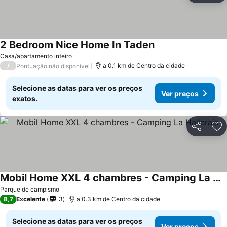
2 Bedroom Nice Home In Taden
Ver preços
Casa/apartamento inteiro
/
a 0.1 km de Centro da cidade
Pontuação não disponível
Selecione as datas para ver os preços
Ver preços
exatos.
Partilhar
Ad
Mobil Home XXL 4 chambres - Camping La Hallerais
Ver preços
Parque de campismo
8,7
Excelente
3
a 0.3 km de Centro da cidade
Selecione as datas para ver os preços
Ver preços