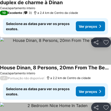
duplex de charme à Dinan
Ver preços
Casa/apartamento inteiro
10
Excelente
3
a 2.4 km de Centro da cidade
Selecione as datas para ver os preços
Ver preços
exatos.
Partilhar
Ad
House Dinan, 8 Persons, 20mn From The Beach
Ver preços
Casa/apartamento inteiro
/
a 2.2 km de Centro da cidade
Pontuação não disponível
Selecione as datas para ver os preços
Ver preços
exatos.
Partilhar
Ad