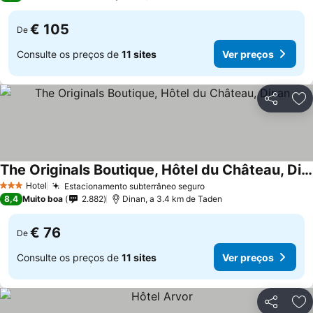
€ 105
De
Consulte os preços de
11 sites
Ver preços
Partilhar
Ad
The Originals Boutique, Hôtel du Château, Dinan
Ver preços
Hotel
Estacionamento subterrâneo seguro
Ver preços
3 Estrelas
8,4
Muito boa
2.882
Dinan, a 3.4 km de Taden
€ 76
De
Consulte os preços de
11 sites
Ver preços
Partilhar
Ad