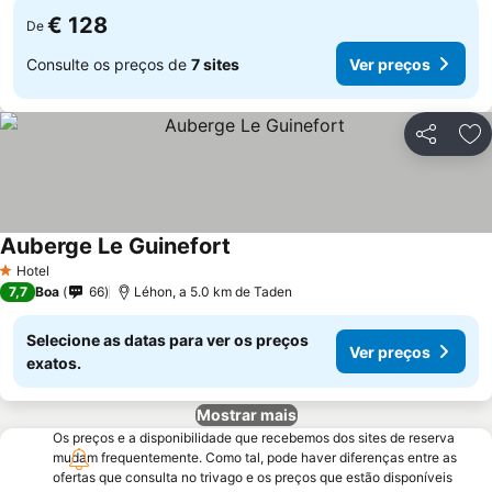
€ 128
De
Consulte os preços de
7 sites
Ver preços
Partilhar
Ad
Auberge Le Guinefort
Ver preços
Hotel
1 Estrelas
7,7
Boa
66
Léhon, a 5.0 km de Taden
Selecione as datas para ver os preços
Ver preços
exatos.
Mostrar mais
Os preços e a disponibilidade que recebemos dos sites de reserva
mudam frequentemente. Como tal, pode haver diferenças entre as
ofertas que consulta no trivago e os preços que estão disponíveis