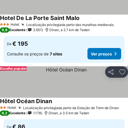
Hotel De La Porte Saint Malo
Ver preços
Hotel
Localização privilegiada perto das muralhas medievais
Ver pr
3 Estrelas
9,8
Excelente
2.651
Dinan, a 2.7 km de Taden
€ 195
De
Consulte os preços de
7 sites
Ver preços
Escolha popular
Partilhar
Ad
Hôtel Océan Dinan
Ver preços
Hotel
Localização privilegiada perto da Estação de Trem de Dinan
Ver 
2 Estrelas
9,2
Excelente
1.178
Dinan, a 3.5 km de Taden
€ 86
De