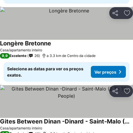
Partilhar
Ad
Longère Bretonne
Ver preços
Casa/apartamento inteiro
9,9
Excelente
26
a 3.3 km de Centro da cidade
Selecione as datas para ver os preços
Ver preços
exatos.
Partilhar
Ad
Gites Between Dinan -Dinard - Saint-Malo (2 To 12 People)
Ver preços
Casa/apartamento inteiro