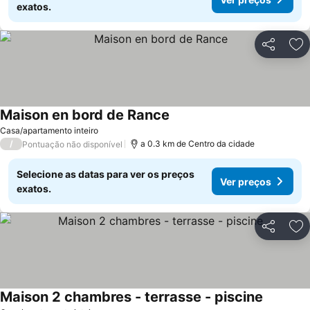
exatos.
Partilhar
Ad
Maison en bord de Rance
Ver preços
Casa/apartamento inteiro
/
a 0.3 km de Centro da cidade
Pontuação não disponível
Selecione as datas para ver os preços
Ver preços
exatos.
Partilhar
Ad
Maison 2 chambres - terrasse - piscine
Ver preç