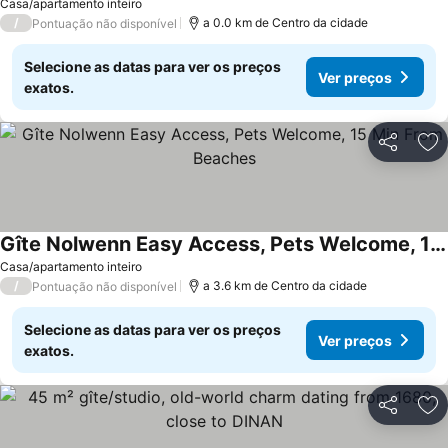
Casa/apartamento inteiro
/
a 0.0 km de Centro da cidade
Pontuação não disponível
Selecione as datas para ver os preços
Ver preços
exatos.
Partilhar
Ad
Gîte Nolwenn Easy Access, Pets Welcome, 15 Min From Beaches
Ver preços
Casa/apartamento inteiro
/
a 3.6 km de Centro da cidade
Pontuação não disponível
Selecione as datas para ver os preços
Ver preços
exatos.
Partilhar
Ad