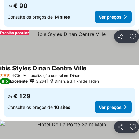
€ 90
De
Consulte os preços de
14 sites
Ver preços
Escolha popular
Partilhar
Ad
ibis Styles Dinan Centre Ville
Ver preços
Hotel
Localização central em Dinan
Ver preços
3 Estrelas
8,5
Excelente
3.264
Dinan, a 3.4 km de Taden
€ 129
De
Consulte os preços de
10 sites
Ver preços
Partilhar
Ad