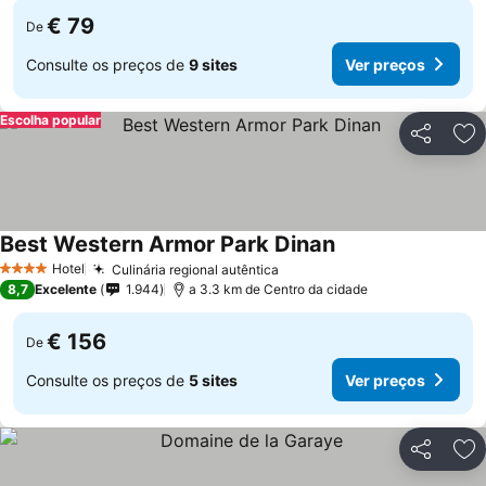
€ 79
De
Consulte os preços de
9 sites
Ver preços
Escolha popular
Partilhar
Ad
Best Western Armor Park Dinan
Ver preços
Hotel
Culinária regional autêntica
Ver preços
4 Estrelas
8,7
Excelente
1.944
a 3.3 km de Centro da cidade
€ 156
De
Consulte os preços de
5 sites
Ver preços
Partilhar
Ad