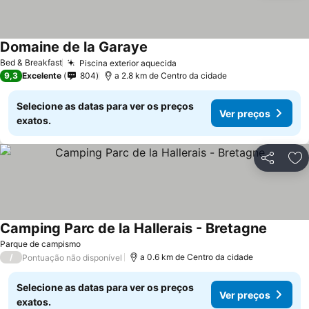
Domaine de la Garaye
Ver preços
Bed & Breakfast
Piscina exterior aquecida
Ver preços
9,3
Excelente
804
a 2.8 km de Centro da cidade
Selecione as datas para ver os preços
Ver preços
exatos.
Partilhar
Ad
Camping Parc de la Hallerais - Bretagne
Ver pre
Parque de campismo
/
a 0.6 km de Centro da cidade
Pontuação não disponível
Selecione as datas para ver os preços
Ver preços
exatos.