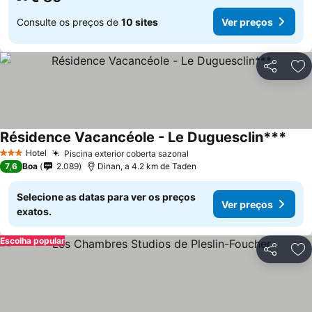
Consulte os preços de
10 sites
Ver preços
Partilhar
Ad
Résidence Vacancéole - Le Duguesclin***
Ver 
Hotel
Piscina exterior coberta sazonal
Ver preços
3 Estrelas
7,6
Boa
2.089
Dinan, a 4.2 km de Taden
Selecione as datas para ver os preços
Ver preços
exatos.
Escolha popular
Partilhar
Ad