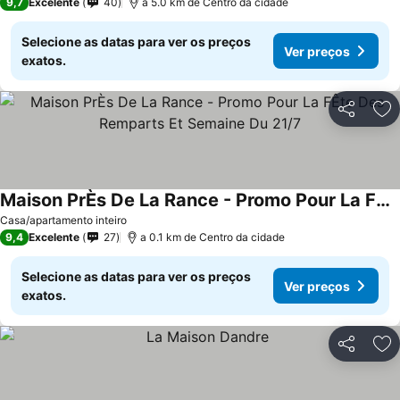
9,7
Excelente
40
a 5.0 km de Centro da cidade
Selecione as datas para ver os preços
Ver preços
exatos.
Partilhar
Ad
Maison PrÈs De La Rance - Promo Pour La FÊte Des Remparts Et Semaine Du 21/7
Ver preços
Casa/apartamento inteiro
9,4
Excelente
27
a 0.1 km de Centro da cidade
Selecione as datas para ver os preços
Ver preços
exatos.
Partilhar
Ad