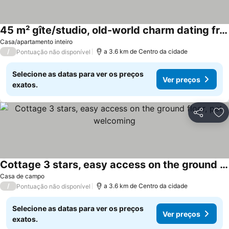
45 m² gîte/studio, old-world charm dating from 1680, close to DINAN
Ver preços
Casa/apartamento inteiro
/
a 3.6 km de Centro da cidade
Pontuação não disponível
Selecione as datas para ver os preços
Ver preços
exatos.
Partilhar
Ad
Cottage 3 stars, easy access on the ground floor, pet welcoming
Ver preços
Casa de campo
/
a 3.6 km de Centro da cidade
Pontuação não disponível
Selecione as datas para ver os preços
Ver preços
exatos.