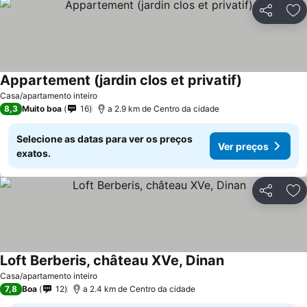
Partilhar
Ad
Appartement (jardin clos et privatif)
Ver preços
Casa/apartamento inteiro
8,3
Muito boa
16
a 2.9 km de Centro da cidade
Selecione as datas para ver os preços
Ver preços
exatos.
Partilhar
Ad
Loft Berberis, château XVe, Dinan
Ver preços
Casa/apartamento inteiro
7,8
Boa
12
a 2.4 km de Centro da cidade