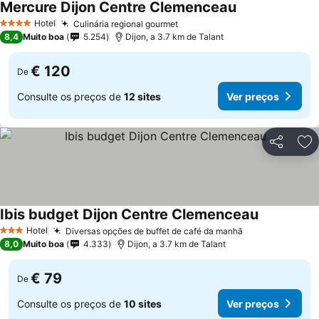
Mercure Dijon Centre Clemenceau
Hotel
Culinária regional gourmet
4 Estrelas
8,4
Muito boa
5.254
Dijon, a 3.7 km de Talant
€ 120
De
Consulte os preços de
12 sites
Ver preços
Partilhar
Ad
Ibis budget Dijon Centre Clemenceau
Hotel
Diversas opções de buffet de café da manhã
3 Estrelas
8,0
Muito boa
4.333
Dijon, a 3.7 km de Talant
€ 79
De
Consulte os preços de
10 sites
Ver preços