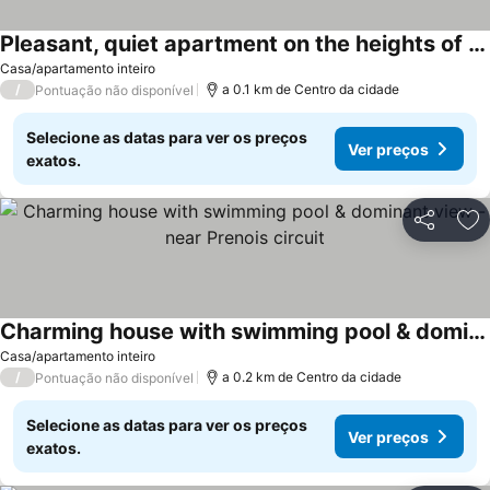
Pleasant, quiet apartment on the heights of Dijon, panoramic view 100m away!
Casa/apartamento inteiro
/
a 0.1 km de Centro da cidade
Pontuação não disponível
Selecione as datas para ver os preços
Ver preços
exatos.
Partilhar
Ad
Charming house with swimming pool & dominant view - near Prenois circuit
Casa/apartamento inteiro
/
a 0.2 km de Centro da cidade
Pontuação não disponível
Selecione as datas para ver os preços
Ver preços
exatos.