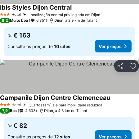
ibis Styles Dijon Central
Hotel
Localização central privilegiada em Dijon
3 Estrelas
8,2
Muito boa
6.351
Dijon, a 2.9 km de Talant
€ 163
De
Consulte os preços de
10 sites
Ver preços
Partilhar
Ad
Campanile Dijon Centre Clemenceau
Hotel
Quartos família e para mobilidade reduzida
3 Estrelas
7,9
Boa
4.633
Dijon, a 4.3 km de Talant
€ 82
De
Consulte os preços de
12 sites
Ver preços