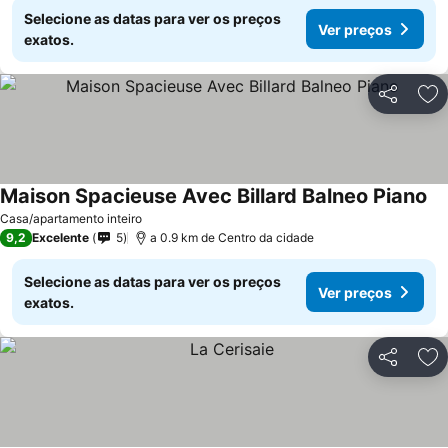
Selecione as datas para ver os preços
Ver preços
exatos.
Partilhar
Ad
Maison Spacieuse Avec Billard Balneo Piano
Casa/apartamento inteiro
9,2
Excelente
5
a 0.9 km de Centro da cidade
Selecione as datas para ver os preços
Ver preços
exatos.
Partilhar
Ad