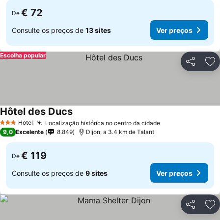
€ 72
De
Consulte os preços de
13 sites
Ver preços
Escolha popular
Partilhar
Ad
Hôtel des Ducs
Hotel
Localização histórica no centro da cidade
3 Estrelas
9,0
Excelente
8.849
Dijon, a 3.4 km de Talant
€ 119
De
Consulte os preços de
9 sites
Ver preços
Partilhar
Ad