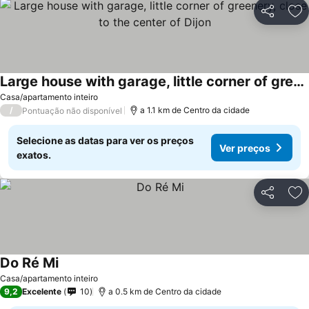
Partilhar
Ad
Large house with garage, little corner of greenery, close to the center of Dijon
Casa/apartamento inteiro
/
a 1.1 km de Centro da cidade
Pontuação não disponível
Selecione as datas para ver os preços
Ver preços
exatos.
Partilhar
Ad
Do Ré Mi
Casa/apartamento inteiro
9,2
Excelente
10
a 0.5 km de Centro da cidade