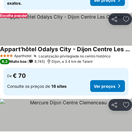
Ver preços
exatos.
Escolha popular
Partilhar
Ad
Appart'hôtel Odalys City - Dijon Centre Les Cordeliers
Aparthotel
Localização privilegiada no centro histórico
4 Estrelas
8,2
Muito boa
8.745
Dijon, a 3.4 km de Talant
€ 70
De
Consulte os preços de
16 sites
Ver preços
Partilhar
Ad