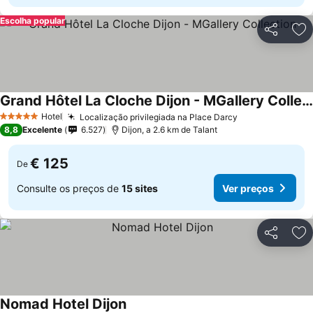
Escolha popular
Partilhar
Ad
Grand Hôtel La Cloche Dijon - MGallery Collection
Hotel
Localização privilegiada na Place Darcy
5 Estrelas
8,8
Excelente
6.527
Dijon, a 2.6 km de Talant
€ 125
De
Consulte os preços de
15 sites
Ver preços
Partilhar
Ad
Nomad Hotel Dijon