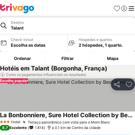
Favoritos
Iniciar
Me
Destino
Talant
Check-in/out
Hóspedes e quartos
Escolha as datas
2 hóspedes, 1 quarto.
Ordenar
Filtrar
Mapa
Hotéis em Talant (Borgonha, França)
Como os pagamentos influenciam os resultados
Escolha popular
Partilhar
Ad
La Bonbonniere, Sure Hotel Collection by Best Western
Hotel
Terraço panorâmico com vista para o Mont Blanc
3 Estrelas
8,7
Excelente
1.814
a 0.1 km de Centro da cidade