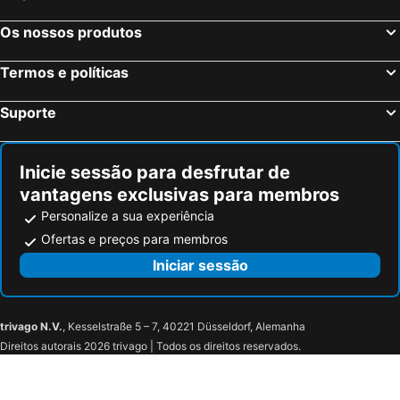
Estrasburgo, Alsácia Hotéis
Bordéus, Aquitânia Hotéis
Os nossos produtos
Montévrain, França Hotéis
Serris, França Hotéis
Termos e políticas
Colmar, Alsácia Hotéis
Magny le Hongre, França Hotéis
Suporte
Inicie sessão para desfrutar de
vantagens exclusivas para membros
Personalize a sua experiência
Ofertas e preços para membros
Iniciar sessão
trivago N.V.
, Kesselstraße 5 – 7, 40221 Düsseldorf, Alemanha
Direitos autorais 2026 trivago | Todos os direitos reservados.