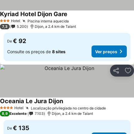
Kyriad Hotel Dijon Gare
Hotel
Piscina interna aquecida
3 Estrelas
7,3
5.200
Dijon, a 2.4 km de Talant
€ 92
De
Consulte os preços de
8 sites
Ver preços
Partilhar
Ad
Oceania Le Jura Dijon
Hotel
Localização privilegiada no centro da cidade
4 Estrelas
8,9
Excelente
7.103
Dijon, a 2.4 km de Talant
€ 135
De