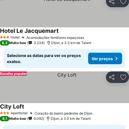
Partilhar
Ad
Hotel Le Jacquemart
Hotel
Acomodações familiares espaçosas
3 Estrelas
8,3
Muito boa
3.234
Dijon, a 3.3 km de Talant
Selecione as datas para ver os preços
Ver preços
exatos.
Escolha popular
Partilhar
Ad
City Loft
Aparthotel
Coração do bairro pedestre de Dijon
3 Estrelas
8,1
Muito boa
6.092
Dijon, a 3.0 km de Talant