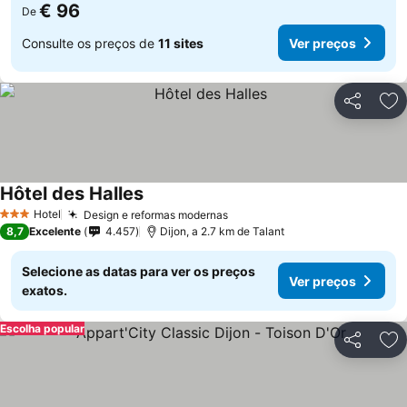
€ 96
De
Consulte os preços de
11 sites
Ver preços
Partilhar
Ad
Hôtel des Halles
Hotel
Design e reformas modernas
3 Estrelas
8,7
Excelente
4.457
Dijon, a 2.7 km de Talant
Selecione as datas para ver os preços
Ver preços
exatos.
Escolha popular
Partilhar
Ad