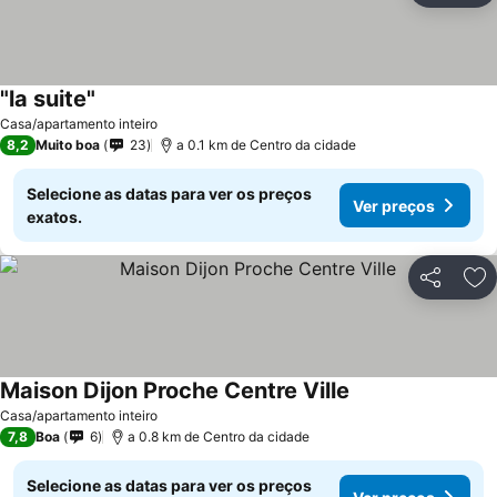
"la suite"
Casa/apartamento inteiro
8,2
Muito boa
23
a 0.1 km de Centro da cidade
Selecione as datas para ver os preços
Ver preços
exatos.
Partilhar
Ad
Maison Dijon Proche Centre Ville
Casa/apartamento inteiro
7,8
Boa
6
a 0.8 km de Centro da cidade
Selecione as datas para ver os preços