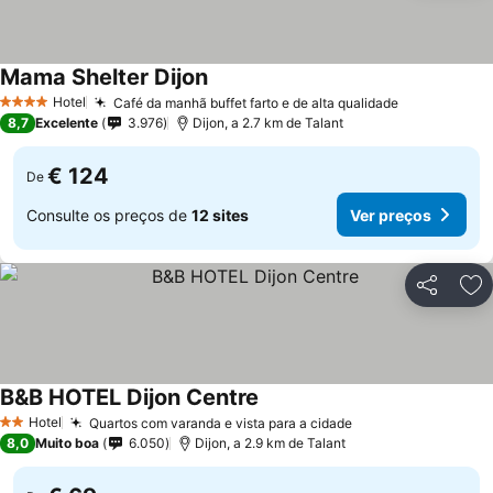
Mama Shelter Dijon
Hotel
Café da manhã buffet farto e de alta qualidade
4 Estrelas
8,7
Excelente
3.976
Dijon, a 2.7 km de Talant
€ 124
De
Consulte os preços de
12 sites
Ver preços
Partilhar
Ad
B&B HOTEL Dijon Centre
Hotel
Quartos com varanda e vista para a cidade
2 Estrelas
8,0
Muito boa
6.050
Dijon, a 2.9 km de Talant