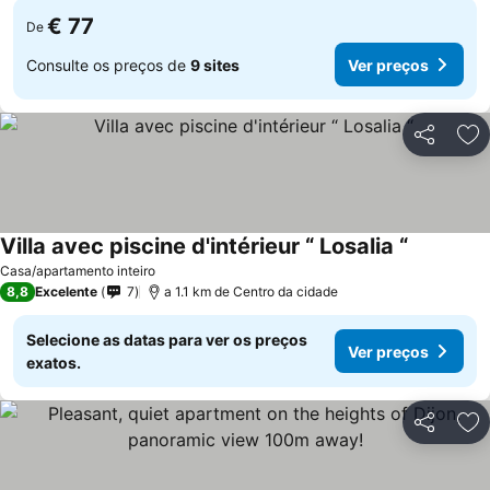
€ 77
De
Consulte os preços de
9 sites
Ver preços
Partilhar
Ad
Villa avec piscine d'intérieur “ Losalia “
Casa/apartamento inteiro
8,8
Excelente
7
a 1.1 km de Centro da cidade
Selecione as datas para ver os preços
Ver preços
exatos.
Partilhar
Ad