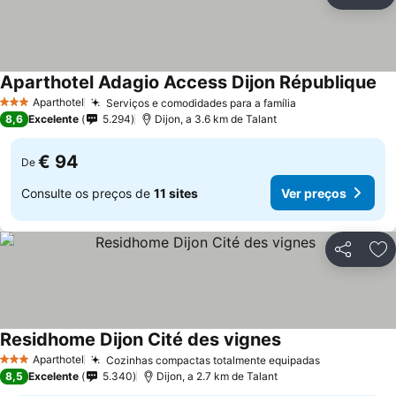
Partilhar
Ad
Aparthotel Adagio Access Dijon République
Aparthotel
Serviços e comodidades para a família
3 Estrelas
8,6
Excelente
5.294
Dijon, a 3.6 km de Talant
€ 94
De
Consulte os preços de
11 sites
Ver preços
Partilhar
Ad
Residhome Dijon Cité des vignes
Aparthotel
Cozinhas compactas totalmente equipadas
3 Estrelas
8,5
Excelente
5.340
Dijon, a 2.7 km de Talant