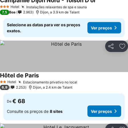
Campanile Dijon Nord - Toison D'or
Hotel
Instalações relaxantes de spa e sauna
3 Estrelas
7,5
Boa
2.963
Dijon, a 3.9 km de Talant
Selecione as datas para ver os preços
Ver preços
exatos.
Partilhar
Ad
Hôtel de Paris
Hotel
Estacionamento privativo no local
2 Estrelas
6,9
2.253
Dijon, a 2.4 km de Talant
€ 68
De
Consulte os preços de
8 sites
Ver preços