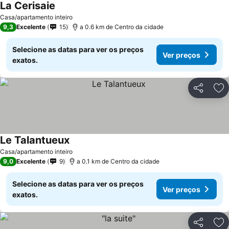
La Cerisaie
Casa/apartamento inteiro
9,3
Excelente
15
a 0.6 km de Centro da cidade
Selecione as datas para ver os preços
Ver preços
exatos.
Partilhar
Ad
Le Talantueux
Casa/apartamento inteiro
9,0
Excelente
9
a 0.1 km de Centro da cidade
Selecione as datas para ver os preços
Ver preços
exatos.
Partilhar
Ad