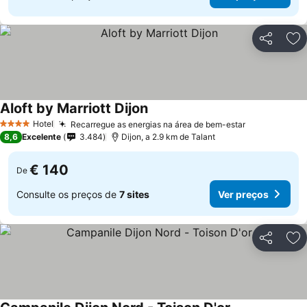
Partilhar
Ad
Aloft by Marriott Dijon
Hotel
Recarregue as energias na área de bem-estar
4 Estrelas
8,6
Excelente
3.484
Dijon, a 2.9 km de Talant
€ 140
De
Consulte os preços de
7 sites
Ver preços
Partilhar
Ad