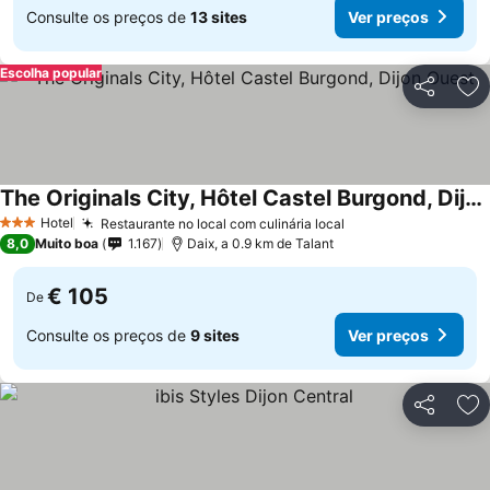
Consulte os preços de
13 sites
Ver preços
Escolha popular
Partilhar
Ad
The Originals City, Hôtel Castel Burgond, Dijon Ouest
Hotel
Restaurante no local com culinária local
3 Estrelas
8,0
Muito boa
1.167
Daix, a 0.9 km de Talant
€ 105
De
Consulte os preços de
9 sites
Ver preços
Partilhar
Ad