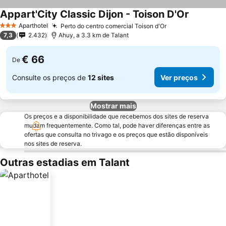
Appart'City Classic Dijon - Toison D'Or
Aparthotel
Perto do centro comercial Toison d'Or
3 Estrelas
7,3
2.432
Ahuy, a 3.3 km de Talant
€ 66
De
Consulte os preços de
12 sites
Ver preços
Mostrar mais
Os preços e a disponibilidade que recebemos dos sites de reserva
mudam frequentemente. Como tal, pode haver diferenças entre as
ofertas que consulta no trivago e os preços que estão disponíveis
nos sites de reserva.
Outras estadias em Talant