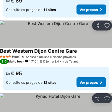
€ 69
De
Consulte os preços de
11 sites
Ver preços
Partilhar
Ad
Best Western Dijon Centre Gare
Hotel
Acesso a um spa e piscina próximos
4 Estrelas
8,0
Muito boa
1.710
Dijon, a 2.4 km de Talant
€ 95
De
Consulte os preços de
12 sites
Ver preços
Partilhar
Ad