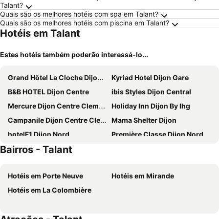
Talant?
Quais são os melhores hotéis com spa em Talant?
Quais são os melhores hotéis com piscina em Talant?
Hotéis em Talant
Estes hotéis também poderão interessá-lo...
Grand Hôtel La Cloche Dijon - MGallery Collection
Kyriad Hotel Dijon Gare
B&B HOTEL Dijon Centre
ibis Styles Dijon Central
Mercure Dijon Centre Clemenceau
Holiday Inn Dijon By Ihg
Campanile Dijon Centre Clemenceau
Mama Shelter Dijon
hotelF1 Dijon Nord
Première Classe Dijon Nord - Zénith
Bairros - Talant
Novotel Dijon Sud
Hotel Inn Design Dijon Sud
ibis Dijon Gare
Vertigo Hotel
Hotéis em Porte Neuve
Hotéis em Mirande
Aloft by Marriott Dijon
Ibis budget Dijon Centre Clemenceau
Hotéis em La Colombière
Campanile Dijon Nord - Toison D'or
Kyriad Direct Dijon Nord - Zenith - Toison D'Or
B&B HOTEL Dijon Marsannay
Greet Hôtel Dijon Sud Longvic