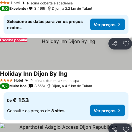
Hotel
Piscina coberta e academia
3 Estrelas
9,0
Excelente
3.496
Dijon, a 2.2 km de Talant
Selecione as datas para ver os preços
Ver preços
exatos.
Escolha popular
Partilhar
Ad
Holiday Inn Dijon By Ihg
Hotel
Piscina exterior sazonal e spa
4 Estrelas
8,2
Muito boa
8.656
Dijon, a 4.2 km de Talant
€ 153
De
Consulte os preços de
8 sites
Ver preços