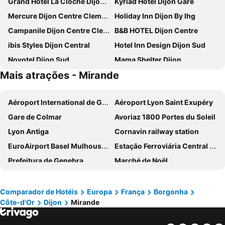
Grand Hôtel La Cloche Dijon - MGallery Collection
Kyriad Hotel Dijon Gare
Mercure Dijon Centre Clemenceau
Holiday Inn Dijon By Ihg
Campanile Dijon Centre Clemenceau
B&B HOTEL Dijon Centre
ibis Styles Dijon Central
Hotel Inn Design Dijon Sud
Novotel Dijon Sud
Mama Shelter Dijon
Mais atrações - Mirande
hotelF1 Dijon Nord
Première Classe Dijon Nord - Zénith
Ibis budget Dijon Centre Clemenceau
B&B HOTEL Dijon Marsannay
Aéroport International de Genève - Geneva International Airport
Aéroport Lyon Saint Exupéry
Campanile Dijon Nord - Toison D'or
Greet Hôtel Dijon Sud Longvic
Gare de Colmar
Avoriaz 1800 Portes du Soleil
Aloft by Marriott Dijon
Kyriad Direct Dijon Nord - Zenith - Toison D'Or
Lyon Antiga
Cornavin railway station
Vertigo Hotel
ibis Dijon Gare
EuroAirport Basel Mulhouse Freiburg
Estação Ferroviária Central de Berna
Holiday Inn Dijon Sud - Longvic By Ihg
Brit Hotel Confort Dijon Sud
Prefeitura de Genebra
Marché de Noël
Adonis Dijon Maison Internationale
Hôtel des Ducs
Central Station Basel
Basel Old Town
Ibis Styles Dijon Sud
Best Western Dijon Centre Gare
Fribourg Centre
Pâquis
Campanile NATURE - Dijon Est Saint-Apollinaire
Logis Hotel Les Grands Crus
Comparador de Hotéis
Europa
França
Borgonha
Côte-d'Or
Dijon
Mirande
Gare d'Annecy
Genève International Convention Centre
Teritoria Hôtel Wilson
Campanile Dijon Centre - Gare
Marché de Noël de Montreux
Gare de la Part-Dieu
Hôtel Du Stade
The Originals City, Hôtel Restaurant l'Ormichal Dijon Sud