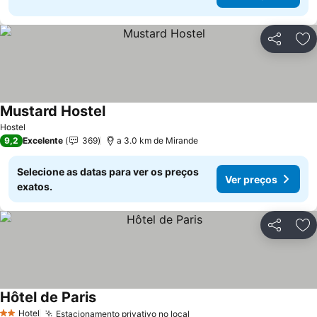
Partilhar
Ad
Mustard Hostel
Hostel
9,2
Excelente
369
a 3.0 km de Mirande
Selecione as datas para ver os preços
Ver preços
exatos.
Partilhar
Ad
Hôtel de Paris
Hotel
Estacionamento privativo no local