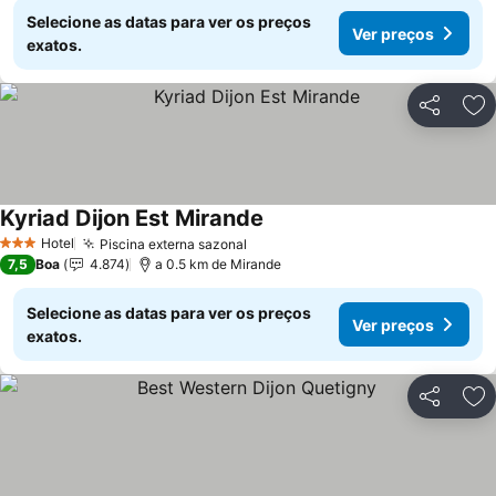
Selecione as datas para ver os preços
Ver preços
exatos.
Partilhar
Ad
Kyriad Dijon Est Mirande
Hotel
Piscina externa sazonal
3 Estrelas
7,5
Boa
4.874
a 0.5 km de Mirande
Selecione as datas para ver os preços
Ver preços
exatos.
Partilhar
Ad