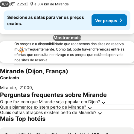
2 Estrelas
6,9
2.253
a 3.4 km de Mirande
Selecione as datas para ver os preços
Ver preços
exatos.
Mostrar mais
Os preços e a disponibilidade que recebemos dos sites de reserva
mudam frequentemente. Como tal, pode haver diferenças entre as
ofertas que consulta no trivago e os preços que estão disponíveis
nos sites de reserva.
Mirande (Dijon, França)
Contacto
Mirande
,
21000
,
Perguntas frequentes sobre Mirande
O que faz com que Mirande seja popular em Dijon?
Que alojamentos existem perto de Mirande?
Quais outras atrações existem perto de Mirande?
Mais Top hotéis