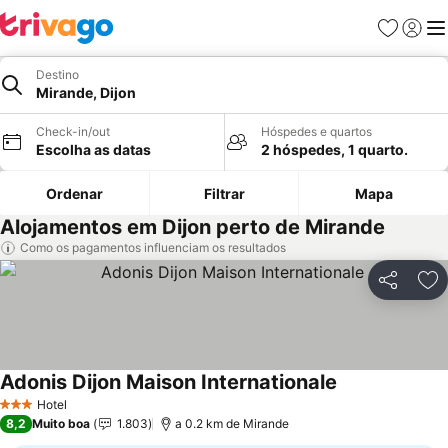
Favoritos
Iniciar
Me
Destino
Mirande, Dijon
Check-in/out
Hóspedes e quartos
Escolha as datas
2 hóspedes, 1 quarto.
Ordenar
Filtrar
Mapa
Alojamentos em Dijon perto de Mirande
Como os pagamentos influenciam os resultados
Partilhar
Ad
Adonis Dijon Maison Internationale
Hotel
3 Estrelas
8,2
Muito boa
1.803
a 0.2 km de Mirande