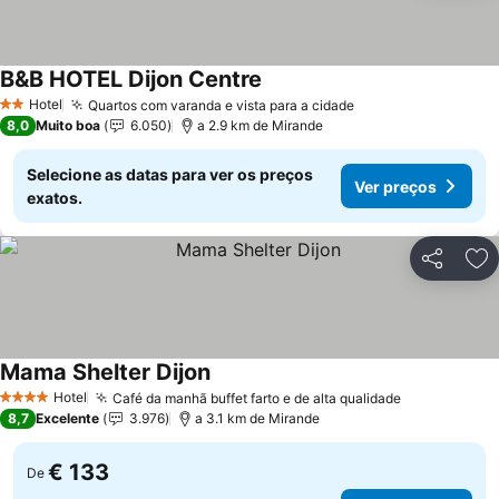
B&B HOTEL Dijon Centre
Hotel
Quartos com varanda e vista para a cidade
2 Estrelas
8,0
Muito boa
6.050
a 2.9 km de Mirande
Selecione as datas para ver os preços
Ver preços
exatos.
Partilhar
Ad
Mama Shelter Dijon
Hotel
Café da manhã buffet farto e de alta qualidade
4 Estrelas
8,7
Excelente
3.976
a 3.1 km de Mirande
€ 133
De