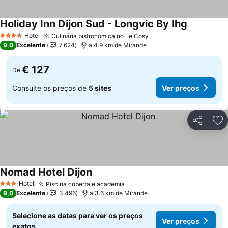
Holiday Inn Dijon Sud - Longvic By Ihg
Hotel
Culinária bistronômica no Le Cosy
4 Estrelas
9,0
Excelente
7.624
a 4.9 km de Mirande
€ 127
De
Consulte os preços de
5 sites
Ver preços
Partilhar
Ad
Nomad Hotel Dijon
Hotel
Piscina coberta e academia
3 Estrelas
9,0
Excelente
3.496
a 3.6 km de Mirande
Selecione as datas para ver os preços
Ver preços
exatos.