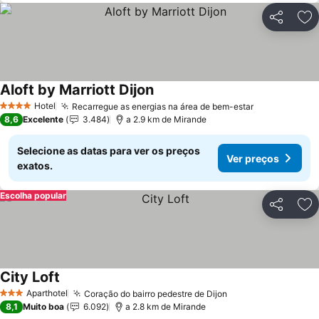
Partilhar
Ad
Aloft by Marriott Dijon
Hotel
Recarregue as energias na área de bem-estar
4 Estrelas
8,6
Excelente
3.484
a 2.9 km de Mirande
Selecione as datas para ver os preços
Ver preços
exatos.
Escolha popular
Partilhar
Ad
City Loft
Aparthotel
Coração do bairro pedestre de Dijon
3 Estrelas
8,1
Muito boa
6.092
a 2.8 km de Mirande