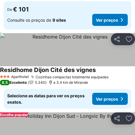
€ 101
De
Consulte os preços de
9 sites
Ver preços
Partilhar
Ad
Residhome Dijon Cité des vignes
Aparthotel
Cozinhas compactas totalmente equipadas
3 Estrelas
8,5
Excelente
5.340
a 3.4 km de Mirande
Selecione as datas para ver os preços
Ver preços
exatos.
Escolha popular
Partilhar
Ad