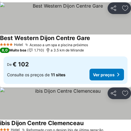
Partilhar
Ad
Best Western Dijon Centre Gare
Hotel
Acesso a um spa e piscina próximos
4 Estrelas
8,0
Muito boa
1.710
a 3.5 km de Mirande
€ 102
De
Consulte os preços de
11 sites
Ver preços
Partilhar
Ad
ibis Dijon Centre Clemenceau
Hotel
Reformado com o design ibis de última geração