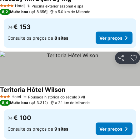
Hotel
Piscina exterior sazonal e spa
4 Estrelas
8,2
Muito boa
8.656
a 5.0 km de Mirande
€ 153
De
Consulte os preços de
8 sites
Ver preços
Partilhar
Ad
Teritoria Hôtel Wilson
Hotel
Pousada histórica do século XVII
3 Estrelas
8,4
Muito boa
3.312
a 2.1 km de Mirande
€ 100
De
Consulte os preços de
9 sites
Ver preços