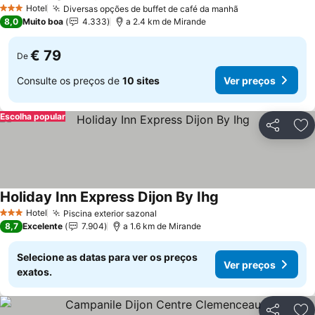
Hotel
Diversas opções de buffet de café da manhã
3 Estrelas
8,0
Muito boa
4.333
a 2.4 km de Mirande
€ 79
De
Consulte os preços de
10 sites
Ver preços
Escolha popular
Partilhar
Ad
Holiday Inn Express Dijon By Ihg
Hotel
Piscina exterior sazonal
3 Estrelas
8,7
Excelente
7.904
a 1.6 km de Mirande
Selecione as datas para ver os preços
Ver preços
exatos.