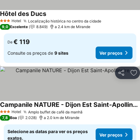
Hôtel des Ducs
Hotel
Localização histórica no centro da cidade
3 Estrelas
9,0
Excelente
8.849
a 2.4 km de Mirande
€ 119
De
Consulte os preços de
9 sites
Ver preços
Partilhar
Ad
Campanile NATURE - Dijon Est Saint-Apollinaire
Hotel
Amplo buffet de café da manhã
3 Estrelas
7,8
Boa
2.028
a 2.0 km de Mirande
Selecione as datas para ver os preços
Ver preços
exatos.