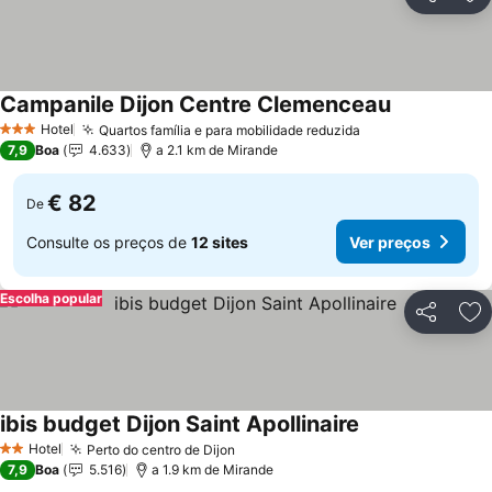
Partilhar
Ad
Campanile Dijon Centre Clemenceau
Hotel
Quartos família e para mobilidade reduzida
3 Estrelas
7,9
Boa
4.633
a 2.1 km de Mirande
€ 82
De
Consulte os preços de
12 sites
Ver preços
Escolha popular
Partilhar
Ad
ibis budget Dijon Saint Apollinaire
Hotel
Perto do centro de Dijon
2 Estrelas
7,9
Boa
5.516
a 1.9 km de Mirande