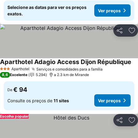
Selecione as datas para ver os preços
Ver preços
exatos.
Partilhar
Ad
Aparthotel Adagio Access Dijon République
Aparthotel
Serviços e comodidades para a família
3 Estrelas
8,6
Excelente
5.294
a 2.3 km de Mirande
€ 94
De
Consulte os preços de
11 sites
Ver preços
Escolha popular
Partilhar
Ad