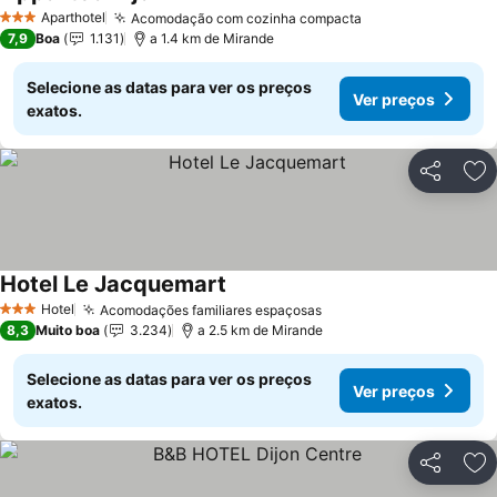
Aparthotel
Acomodação com cozinha compacta
3 Estrelas
7,9
Boa
1.131
a 1.4 km de Mirande
Selecione as datas para ver os preços
Ver preços
exatos.
Partilhar
Ad
Hotel Le Jacquemart
Hotel
Acomodações familiares espaçosas
3 Estrelas
8,3
Muito boa
3.234
a 2.5 km de Mirande
Selecione as datas para ver os preços
Ver preços
exatos.
Partilhar
Ad