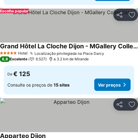
Escolha popular
Partilhar
Ad
Grand Hôtel La Cloche Dijon - MGallery Collection
Hotel
Localização privilegiada na Place Darcy
5 Estrelas
8,8
Excelente
6.527
a 3.2 km de Mirande
€ 125
De
Consulte os preços de
15 sites
Ver preços
Partilhar
Ad
Apparteo Dijon