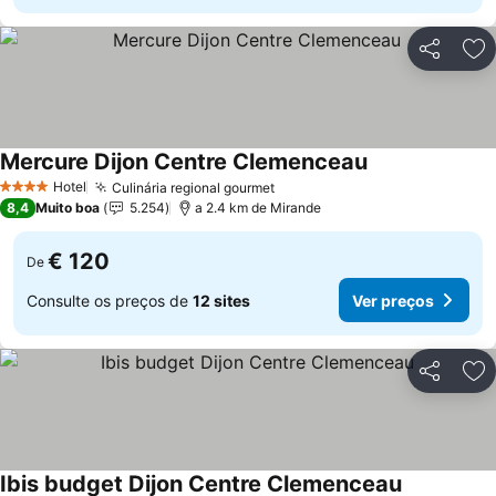
Partilhar
Ad
Mercure Dijon Centre Clemenceau
Hotel
Culinária regional gourmet
4 Estrelas
8,4
Muito boa
5.254
a 2.4 km de Mirande
€ 120
De
Consulte os preços de
12 sites
Ver preços
Partilhar
Ad
Ibis budget Dijon Centre Clemenceau