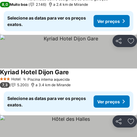
3 Estrelas
8,0
Muito boa
2.146
a 2.4 km de Mirande
Selecione as datas para ver os preços
Ver preços
exatos.
Partilhar
Ad
Kyriad Hotel Dijon Gare
Hotel
Piscina interna aquecida
3 Estrelas
7,3
5.200
a 3.4 km de Mirande
Selecione as datas para ver os preços
Ver preços
exatos.
Partilhar
Ad