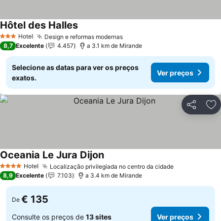
Hôtel des Halles
Hotel
Design e reformas modernas
3 Estrelas
8,7
Excelente
4.457
a 3.1 km de Mirande
Selecione as datas para ver os preços
Ver preços
exatos.
Partilhar
Ad
Oceania Le Jura Dijon
Hotel
Localização privilegiada no centro da cidade
4 Estrelas
8,9
Excelente
7.103
a 3.4 km de Mirande
€ 135
De
Consulte os preços de
13 sites
Ver preços