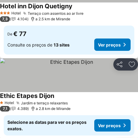
Hotel inn Dijon Quetigny
Hotel
Terraço com assentos ao ar livre
3 Estrelas
7,3
4.104
a 2.5 km de Mirande
€ 77
De
Consulte os preços de
13 sites
Ver preços
Partilhar
Ad
Ethic Etapes Dijon
Hotel
Jardim e terraço relaxantes
1 Estrelas
7,1
4.389
a 2.8 km de Mirande
Selecione as datas para ver os preços
Ver preços
exatos.