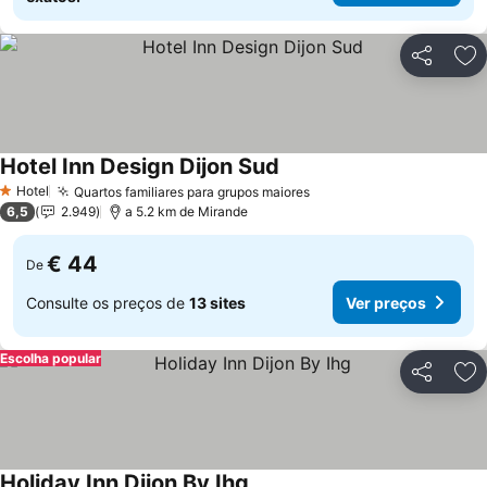
Partilhar
Ad
Hotel Inn Design Dijon Sud
Hotel
Quartos familiares para grupos maiores
1 Estrelas
6,5
2.949
a 5.2 km de Mirande
€ 44
De
Consulte os preços de
13 sites
Ver preços
Escolha popular
Partilhar
Ad
Holiday Inn Dijon By Ihg