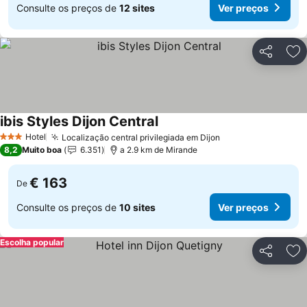
Consulte os preços de
12 sites
Ver preços
Partilhar
Ad
ibis Styles Dijon Central
Hotel
Localização central privilegiada em Dijon
3 Estrelas
8,2
Muito boa
6.351
a 2.9 km de Mirande
€ 163
De
Consulte os preços de
10 sites
Ver preços
Escolha popular
Partilhar
Ad