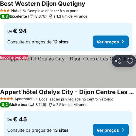
Best Western Dijon Quetigny
Hotel
Complexo de lazer à sua porta
3 Estrelas
8,8
Excelente
3.378
a 1.3 km de Mirande
€ 94
De
Consulte os preços de
12 sites
Ver preços
Escolha popular
Partilhar
Ad
Appart'hôtel Odalys City - Dijon Centre Les Cordeliers
Aparthotel
Localização privilegiada no centro histórico
4 Estrelas
8,2
Muito boa
8.745
a 2.5 km de Mirande
€ 45
De
Consulte os preços de
13 sites
Ver preços