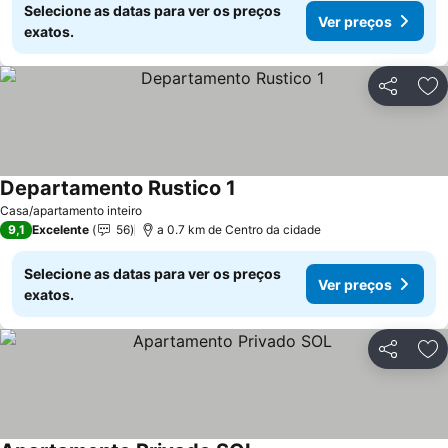
Selecione as datas para ver os preços
Ver preços
exatos.
Partilhar
Ad
Departamento Rustico 1
Ver preços
Casa/apartamento inteiro
9,1
Excelente
56
a 0.7 km de Centro da cidade
Selecione as datas para ver os preços
Ver preços
exatos.
Partilhar
Ad