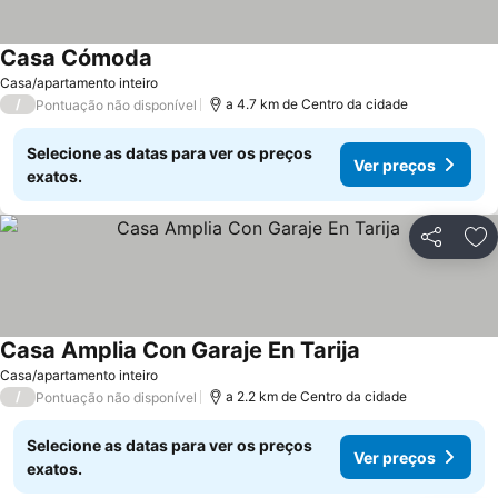
Casa Cómoda
Ver preços
Casa/apartamento inteiro
/
a 4.7 km de Centro da cidade
Pontuação não disponível
Selecione as datas para ver os preços
Ver preços
exatos.
Partilhar
Ad
Casa Amplia Con Garaje En Tarija
Ver preços
Casa/apartamento inteiro
/
a 2.2 km de Centro da cidade
Pontuação não disponível
Selecione as datas para ver os preços
Ver preços
exatos.