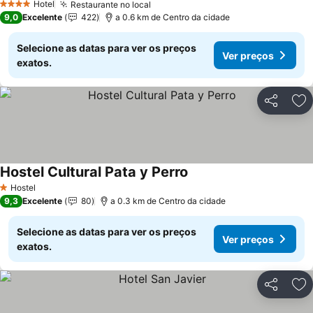
Hotel
Restaurante no local
Ver preços
4 Estrelas
9,0
Excelente
422
a 0.6 km de Centro da cidade
Selecione as datas para ver os preços
Ver preços
exatos.
Partilhar
Ad
Hostel Cultural Pata y Perro
Ver preços
Hostel
1 Estrelas
9,3
Excelente
80
a 0.3 km de Centro da cidade
Selecione as datas para ver os preços
Ver preços
exatos.
Partilhar
Ad