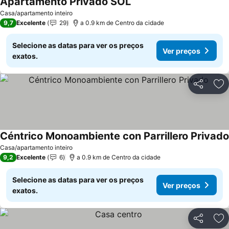
Apartamento Privado SOL
Ver preços
Casa/apartamento inteiro
9,7
Excelente
29
a 0.9 km de Centro da cidade
Selecione as datas para ver os preços
Ver preços
exatos.
Partilhar
Ad
Céntrico Monoambiente con Parrillero Privado
Casa/apartamento inteiro
9,2
Excelente
6
a 0.9 km de Centro da cidade
Selecione as datas para ver os preços
Ver preços
exatos.
Partilhar
Ad