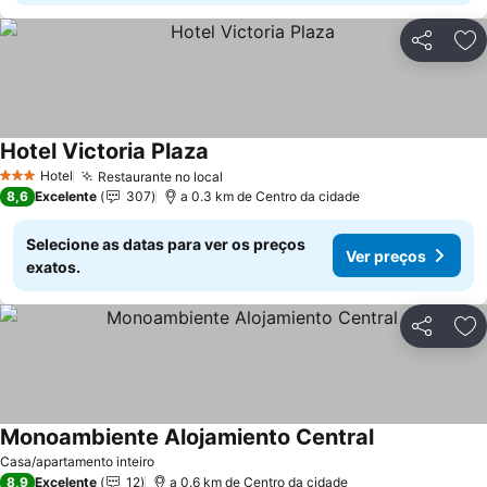
Partilhar
Ad
Hotel Victoria Plaza
Ver preços
Hotel
Restaurante no local
Ver preços
3 Estrelas
8,6
Excelente
307
a 0.3 km de Centro da cidade
Selecione as datas para ver os preços
Ver preços
exatos.
Partilhar
Ad
Monoambiente Alojamiento Central
Ver preços
Casa/apartamento inteiro
8,9
Excelente
12
a 0.6 km de Centro da cidade