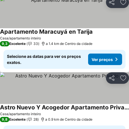
Partilhar
Ad
Apartamento Maracuyá en Tarija
Ver preços
Casa/apartamento inteiro
9,3
Excelente
33
a 1.4 km de Centro da cidade
Selecione as datas para ver os preços
Ver preços
exatos.
Partilhar
Ad
Astro Nuevo Y Acogedor Apartamento Privado
Ver preços
Casa/apartamento inteiro
9,8
Excelente
28
a 0.9 km de Centro da cidade