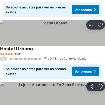
Selecione as datas para ver os preços
Ver preços
exatos.
Partilhar
Ad
Hostal Urbano
Ver preços
Hostel
5 Estrelas
/
a 0.4 km de Centro da cidade
Pontuação não disponível
Selecione as datas para ver os preços
Ver preços
exatos.
Partilhar
Ad