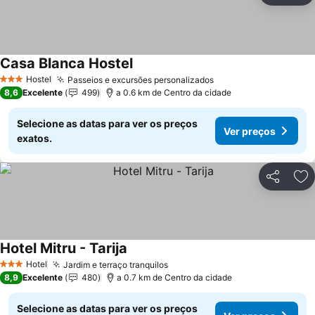
Casa Blanca Hostel
Ver preços
Hostel
Passeios e excursões personalizados
Ver preços
3 Estrelas
8,6
Excelente
499
a 0.6 km de Centro da cidade
Selecione as datas para ver os preços
Ver preços
exatos.
Partilhar
Ad
Hotel Mitru - Tarija
Ver preços
Hotel
Jardim e terraço tranquilos
Ver preços
3 Estrelas
8,9
Excelente
480
a 0.7 km de Centro da cidade
Selecione as datas para ver os preços