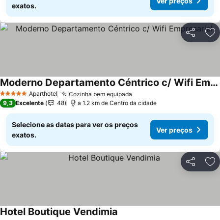
Ver preços
exatos.
Partilhar
Ad
Moderno Departamento Céntrico c/ Wifi Empresarial
Ver preços
Aparthotel
Cozinha bem equipada
Ver preços
5 Estrelas
9,3
Excelente
48
a 1.2 km de Centro da cidade
Selecione as datas para ver os preços
Ver preços
exatos.
Partilhar
Ad
Hotel Boutique Vendimia
Ver preços