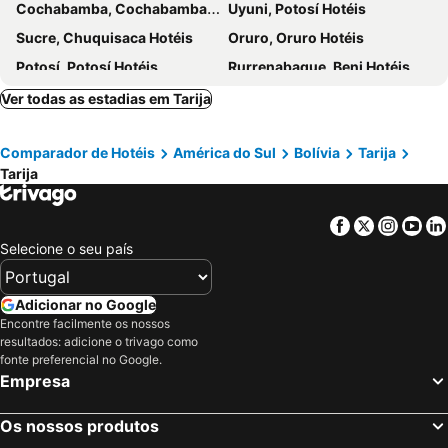
Cochabamba, Cochabamba Hotéis
Uyuni, Potosí Hotéis
Sucre, Chuquisaca Hotéis
Oruro, Oruro Hotéis
Potosí, Potosí Hotéis
Rurrenabaque, Beni Hotéis
Ver todas as estadias em Tarija
Comparador de Hotéis
América do Sul
Bolívia
Tarija
Tarija
Facebook
Twitter
Insta
Yo
Selecione o seu país
Adicionar no Google
Encontre facilmente os nossos
resultados: adicione o trivago como
fonte preferencial no Google.
Empresa
Os nossos produtos