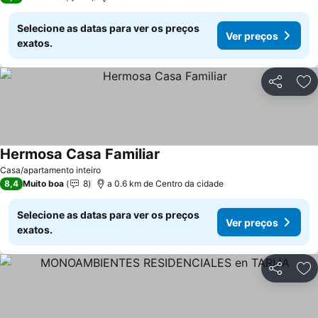
Selecione as datas para ver os preços
Ver preços
exatos.
Partilhar
Ad
Hermosa Casa Familiar
Ver preços
Casa/apartamento inteiro
8,4
Muito boa
8
a 0.6 km de Centro da cidade
Selecione as datas para ver os preços
Ver preços
exatos.
Partilhar
Ad