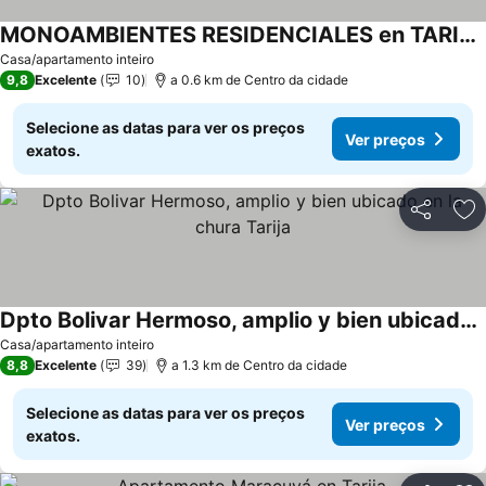
MONOAMBIENTES RESIDENCIALES en TARIJA
Ver preços
Casa/apartamento inteiro
9,8
Excelente
10
a 0.6 km de Centro da cidade
Selecione as datas para ver os preços
Ver preços
exatos.
Partilhar
Ad
Dpto Bolivar Hermoso, amplio y bien ubicado en la chura Tarija
Ver preços
Casa/apartamento inteiro
8,8
Excelente
39
a 1.3 km de Centro da cidade
Selecione as datas para ver os preços
Ver preços
exatos.