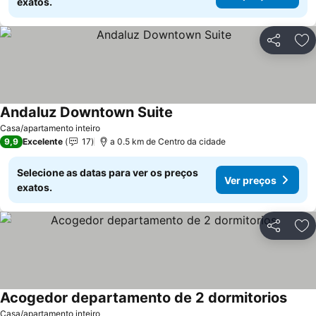
exatos.
Partilhar
Ad
Andaluz Downtown Suite
Ver preços
Casa/apartamento inteiro
9,9
Excelente
17
a 0.5 km de Centro da cidade
Selecione as datas para ver os preços
Ver preços
exatos.
Partilhar
Ad
Acogedor departamento de 2 dormitorios
Ver p
Casa/apartamento inteiro