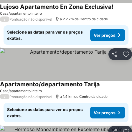
Lujoso Apartamento En Zona Exclusiva!
Ver pre
Casa/apartamento inteiro
/
a 2.2 km de Centro da cidade
Pontuação não disponível
Selecione as datas para ver os preços
Ver preços
exatos.
Partilhar
Ad
Apartamento/departamento Tarija
Ver preços
Casa/apartamento inteiro
/
a 1.4 km de Centro da cidade
Pontuação não disponível
Selecione as datas para ver os preços
Ver preços
exatos.