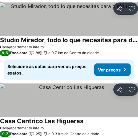
Partilhar
Ad
Studio Mirador, todo lo que necesitas para disfrutar
Ver preços
Casa/apartamento inteiro
9,5
Excelente
88
a 0.7 km de Centro da cidade
Selecione as datas para ver os preços
Ver preços
exatos.
Partilhar
Ad
Casa Centrico Las Higueras
Ver preços
Casa/apartamento inteiro
9,7
Excelente
25
a 0.3 km de Centro da cidade