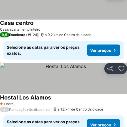
Casa centro
Ver preços
Casa/apartamento inteiro
9,5
Excelente
24
a 0.2 km de Centro da cidade
Selecione as datas para ver os preços
Ver preços
exatos.
Partilhar
Ad
Hostal Los Alamos
Ver preços
Hostel
1 Estrelas
/
a 1.2 km de Centro da cidade
Pontuação não disponível
Selecione as datas para ver os preços
Ver preços