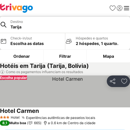
Favoritos
Iniciar
Me
Destino
Tarija
Check-in/out
Hóspedes e quartos
Escolha as datas
2 hóspedes, 1 quarto.
Ordenar
Filtrar
Mapa
Hotéis em Tarija (Tarija, Bolívia)
Como os pagamentos influenciam os resultados
Escolha popular
Partilhar
Ad
Hotel Carmen
Ver preços
Hotel
Experiências autênticas de passeios locais
Ver preços
3 Estrelas
8,1
Muito boa
665
a 0.6 km de Centro da cidade