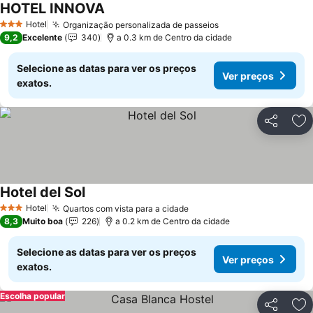
HOTEL INNOVA
Ver preços
Hotel
Organização personalizada de passeios
Ver preços
3 Estrelas
9,2
Excelente
340
a 0.3 km de Centro da cidade
Selecione as datas para ver os preços
Ver preços
exatos.
Partilhar
Ad
Hotel del Sol
Ver preços
Hotel
Quartos com vista para a cidade
Ver preços
3 Estrelas
8,3
Muito boa
226
a 0.2 km de Centro da cidade
Selecione as datas para ver os preços
Ver preços
exatos.
Escolha popular
Partilhar
Ad