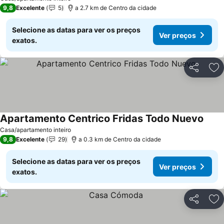
9,8
Excelente
5
a 2.7 km de Centro da cidade
Selecione as datas para ver os preços
Ver preços
exatos.
Partilhar
Ad
Apartamento Centrico Fridas Todo Nuevo
Ver p
Casa/apartamento inteiro
9,8
Excelente
29
a 0.3 km de Centro da cidade
Selecione as datas para ver os preços
Ver preços
exatos.
Partilhar
Ad