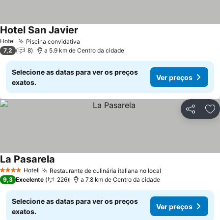
Hotel San Javier
Ver preços
Hotel
Piscina convidativa
Ver preços
7,2
8
a 5.9 km de Centro da cidade
Selecione as datas para ver os preços
Ver preços
exatos.
Partilhar
Ad
La Pasarela
Ver preços
Hotel
Restaurante de culinária italiana no local
Ver preços
4 Estrelas
9,3
Excelente
226
a 7.8 km de Centro da cidade
Selecione as datas para ver os preços
Ver preços
exatos.