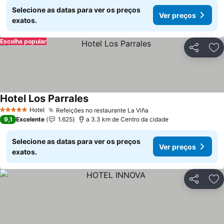
Selecione as datas para ver os preços
Ver preços
exatos.
Escolha popular
Partilhar
Ad
Hotel Los Parrales
Ver preços
Hotel
Refeições no restaurante La Viña
Ver preços
5 Estrelas
9,1
Excelente
1.625
a 3.3 km de Centro da cidade
Selecione as datas para ver os preços
Ver preços
exatos.
Partilhar
Ad