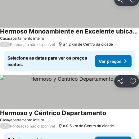
Partilhar
Ad
Hermoso Monoambiente en Excelente ubicación
Ver preços
Casa/apartamento inteiro
/
a 1.2 km de Centro da cidade
Pontuação não disponível
Selecione as datas para ver os preços
Ver preços
exatos.
Partilhar
Ad
Hermoso y Céntrico Departamento
Ver preços
Casa/apartamento inteiro
/
a 0.6 km de Centro da cidade
Pontuação não disponível