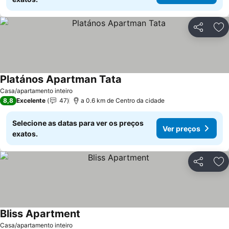
Partilhar
Ad
Platános Apartman Tata
Casa/apartamento inteiro
8,8
Excelente
47
a 0.6 km de Centro da cidade
Selecione as datas para ver os preços
Ver preços
exatos.
Partilhar
Ad
Bliss Apartment
Casa/apartamento inteiro