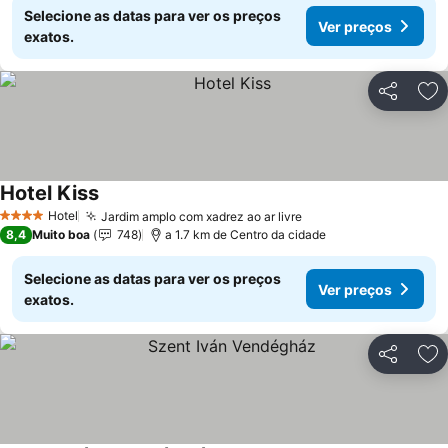
Selecione as datas para ver os preços
Ver preços
exatos.
Partilhar
Ad
Hotel Kiss
Hotel
Jardim amplo com xadrez ao ar livre
4 Estrelas
8,4
Muito boa
748
a 1.7 km de Centro da cidade
Selecione as datas para ver os preços
Ver preços
exatos.
Partilhar
Ad