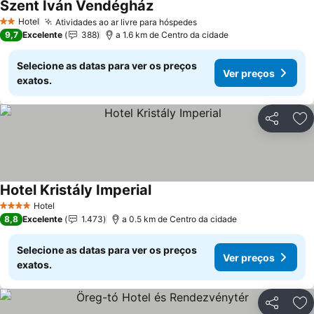
Szent Iván Vendégház
Hotel
Atividades ao ar livre para hóspedes
2 Estrelas
9,7
Excelente
388
a 1.6 km de Centro da cidade
Selecione as datas para ver os preços
Ver preços
exatos.
Partilhar
Ad
Hotel Kristály Imperial
Hotel
4 Estrelas
8,8
Excelente
1.473
a 0.5 km de Centro da cidade
Selecione as datas para ver os preços
Ver preços
exatos.
Partilhar
Ad