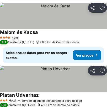
Partilhar
Ad
Malom és Kacsa
Hotel
4 Estrelas
9,7
Excelente
345
a 0.3 km de Centro da cidade
Selecione as datas para ver os preços
Ver preços
exatos.
Partilhar
Ad
Platan Udvarhaz
Hotel
Terraço chique de restaurante à beira do lago
3 Estrelas
9,6
Excelente
1.259
a 1.0 km de Centro da cidade