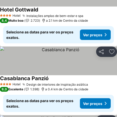
Hotel Gottwald
Hotel
Instalações amplas de bem-estar e spa
4 Estrelas
8,4
Muito boa
2.723
a 2.1 km de Centro da cidade
Selecione as datas para ver os preços
Ver preços
exatos.
Partilhar
Ad
Casablanca Panzió
Hotel
Design de interiores de inspiração asiática
4 Estrelas
9,0
Excelente
1.398
a 0.4 km de Centro da cidade
Selecione as datas para ver os preços
Ver preços
exatos.