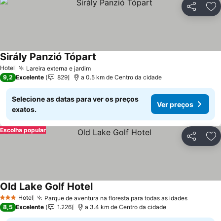
Partilhar
Ad
Sirály Panzió Tópart
Hotel
Lareira externa e jardim
9,2
Excelente
829
a 0.5 km de Centro da cidade
Selecione as datas para ver os preços
Ver preços
exatos.
Escolha popular
Partilhar
Ad
Old Lake Golf Hotel
Hotel
Parque de aventura na floresta para todas as idades
3 Estrelas
8,5
Excelente
1.226
a 3.4 km de Centro da cidade