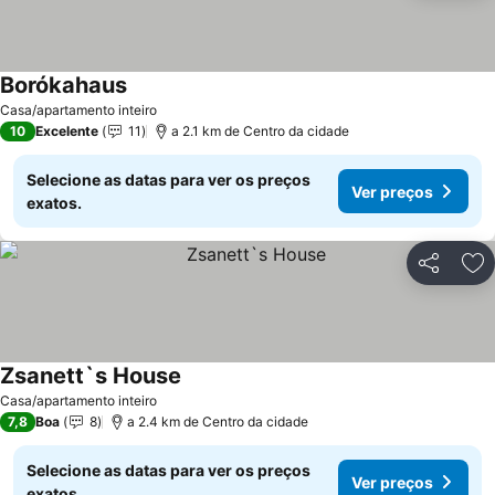
Borókahaus
Casa/apartamento inteiro
10
Excelente
11
a 2.1 km de Centro da cidade
Selecione as datas para ver os preços
Ver preços
exatos.
Partilhar
Ad
Zsanett`s House
Casa/apartamento inteiro
7,8
Boa
8
a 2.4 km de Centro da cidade
Selecione as datas para ver os preços
Ver preços
exatos.