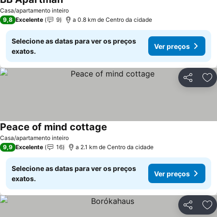
Casa/apartamento inteiro
9,8
Excelente
9
a 0.8 km de Centro da cidade
Selecione as datas para ver os preços
Ver preços
exatos.
Partilhar
Ad
Peace of mind cottage
Casa/apartamento inteiro
9,9
Excelente
16
a 2.1 km de Centro da cidade
Selecione as datas para ver os preços
Ver preços
exatos.
Partilhar
Ad