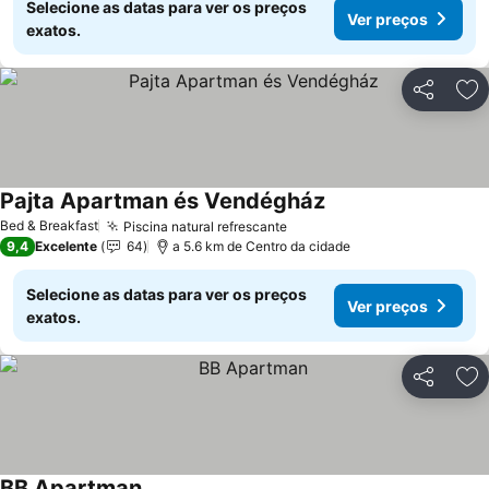
Selecione as datas para ver os preços
Ver preços
exatos.
Partilhar
Ad
Pajta Apartman és Vendégház
Bed & Breakfast
Piscina natural refrescante
9,4
Excelente
64
a 5.6 km de Centro da cidade
Selecione as datas para ver os preços
Ver preços
exatos.
Partilhar
Ad
BB Apartman