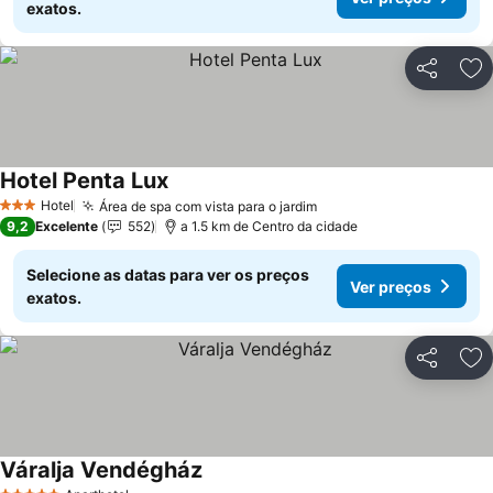
exatos.
Partilhar
Ad
Hotel Penta Lux
Hotel
Área de spa com vista para o jardim
3 Estrelas
9,2
Excelente
552
a 1.5 km de Centro da cidade
Selecione as datas para ver os preços
Ver preços
exatos.
Partilhar
Ad
Váralja Vendégház