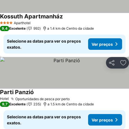
Kossuth Apartmanház
Aparthotel
4 Estrelas
9,4
Excelente
992
a 1.4 km de Centro da cidade
Selecione as datas para ver os preços
Ver preços
exatos.
Partilhar
Ad
Parti Panzió
Hotel
Oportunidades de pesca por perto
9,7
Excelente
235
a 1.5 km de Centro da cidade
Selecione as datas para ver os preços
Ver preços
exatos.