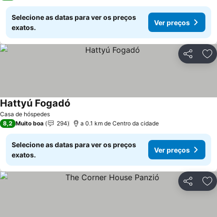
Selecione as datas para ver os preços
Ver preços
exatos.
Partilhar
Ad
Hattyú Fogadó
Casa de hóspedes
8,2
Muito boa
294
a 0.1 km de Centro da cidade
Selecione as datas para ver os preços
Ver preços
exatos.
Partilhar
Ad