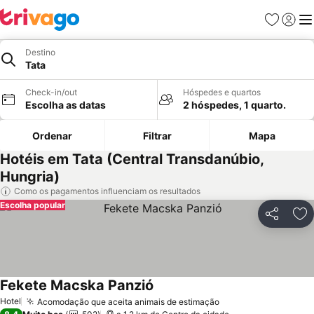
Favoritos
Iniciar
Me
Destino
Tata
Check-in/out
Hóspedes e quartos
Escolha as datas
2 hóspedes, 1 quarto.
Ordenar
Filtrar
Mapa
Hotéis em Tata (Central Transdanúbio,
Hungria)
Como os pagamentos influenciam os resultados
Escolha popular
Partilhar
Ad
Fekete Macska Panzió
Hotel
Acomodação que aceita animais de estimação