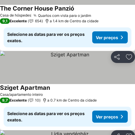
The Corner House Panzió
Casa de hóspedes
Quartos com vista para o jardim
9,1
Excelente
654
a 1.4 km de Centro da cidade
Selecione as datas para ver os preços
Ver preços
exatos.
Partilhar
Ad
Sziget Apartman
Casa/apartamento inteiro
9,7
Excelente
10
a 0.7 km de Centro da cidade
Selecione as datas para ver os preços
Ver preços
exatos.