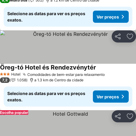
8,4
Muito boa
502
a 1.2 km de Centro da cidade
Selecione as datas para ver os preços
Ver preços
exatos.
Partilhar
Ad
Öreg-tó Hotel és Rendezvénytér
Hotel
Comodidades de bem-estar para relaxamento
3 Estrelas
7,2
1.058
a 1.3 km de Centro da cidade
Selecione as datas para ver os preços
Ver preços
exatos.
Escolha popular
Partilhar
Ad