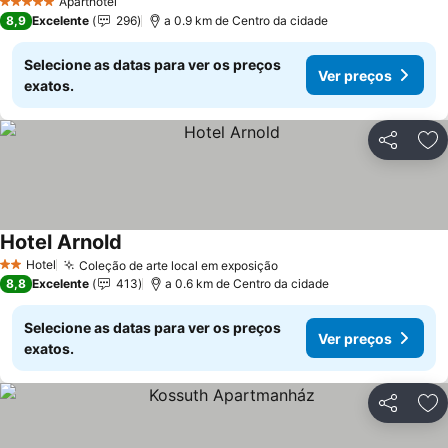
Aparthotel
5 Estrelas
8,9
Excelente
296
a 0.9 km de Centro da cidade
Selecione as datas para ver os preços
Ver preços
exatos.
Partilhar
Ad
Hotel Arnold
Hotel
Coleção de arte local em exposição
2 Estrelas
8,8
Excelente
413
a 0.6 km de Centro da cidade
Selecione as datas para ver os preços
Ver preços
exatos.
Partilhar
Ad