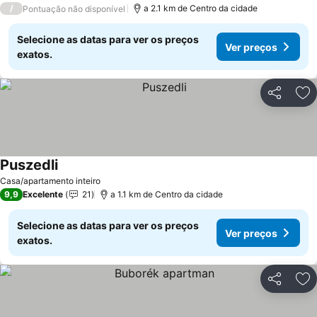
/
a 2.1 km de Centro da cidade
Pontuação não disponível
Selecione as datas para ver os preços
Ver preços
exatos.
Partilhar
Ad
Puszedli
Casa/apartamento inteiro
9,9
Excelente
21
a 1.1 km de Centro da cidade
Selecione as datas para ver os preços
Ver preços
exatos.
Partilhar
Ad