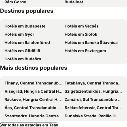
Rám Gorge
Budaliget
Destinos populares
Hársakalja
Erzsébettelek
Remetekertváros
Pesthidegkút-Ófalu
Hotéis em Budapeste
Hotéis em Vecsés
Hotéis em Győr
Hotéis em Siófok
Hotéis em Balatonfüred
Hotéis em Banská Štiavnica
Hotéis em Gödöllö
Hotéis em Esztergom
Hotéis em Budaörs
Mais destinos populares
Tihany, Central Transdanúbio Hotéis
Tatabánya, Central Transdanúbio Hotéis
Visegrád, Hungria Central Hotéis
Szigetszentmiklós, Hungria Central Hotéis
Ráckeve, Hungria Central Hotéis
Zamárdi, Sul Transdanúbio Hotéis
Ács, Central Transdanúbio Hotéis
Székesfehérvár, Central Transdanúbio Hotéis
Szentendre, Hungria Central Hotéis
Dunajská Streda, Região Highland Hotéis
Inárcs, Hungria Central Hotéis
Šamorín, Região Highland Hotéis
Ver todas as estadias em Tata