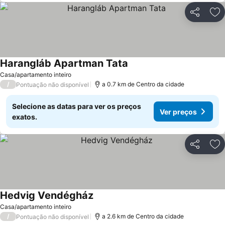
Partilhar
Ad
Harangláb Apartman Tata
Casa/apartamento inteiro
/
a 0.7 km de Centro da cidade
Pontuação não disponível
Selecione as datas para ver os preços
Ver preços
exatos.
Partilhar
Ad
Hedvig Vendégház
Casa/apartamento inteiro
/
a 2.6 km de Centro da cidade
Pontuação não disponível