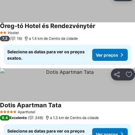
Öreg-tó Hotel és Rendezvénytér
Hostel
2 Estrelas
7,2
16
a 1.4 km de Centro da cidade
Selecione as datas para ver os preços
Ver preços
exatos.
Partilhar
Ad
Dotis Apartman Tata
Aparthotel
5 Estrelas
9,4
Excelente
348
a 1.3 km de Centro da cidade
Selecione as datas para ver os preços
Ver preços