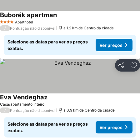
Buborék apartman
Aparthotel
4 Estrelas
/
a 1.2 km de Centro da cidade
Pontuação não disponível
Selecione as datas para ver os preços
Ver preços
exatos.
Partilhar
Ad
Eva Vendeghaz
Casa/apartamento inteiro
/
a 0.9 km de Centro da cidade
Pontuação não disponível
Selecione as datas para ver os preços
Ver preços
exatos.