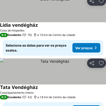
Partilhar
Ad
Lídia vendégház
Casa de hóspedes
9,5
Excelente
76
a 1.9 km de Centro da cidade
Selecione as datas para ver os preços
Ver preços
exatos.
Partilhar
Ad
Tata Vendégház
Casa/apartamento inteiro
9,5
Excelente
42
a 1.8 km de Centro da cidade