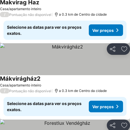
Makvirag Haz
Casa/apartamento inteiro
/
a 0.3 km de Centro da cidade
Pontuação não disponível
Selecione as datas para ver os preços
Ver preços
exatos.
Partilhar
Ad
Mákvirágház2
Casa/apartamento inteiro
/
a 0.3 km de Centro da cidade
Pontuação não disponível
Selecione as datas para ver os preços
Ver preços
exatos.
Partilhar
Ad