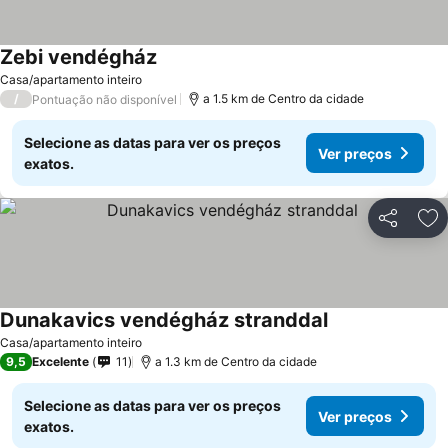
Zebi vendégház
Casa/apartamento inteiro
/
a 1.5 km de Centro da cidade
Pontuação não disponível
Selecione as datas para ver os preços
Ver preços
exatos.
Partilhar
Ad
Dunakavics vendégház stranddal
Casa/apartamento inteiro
9,5
Excelente
11
a 1.3 km de Centro da cidade
Selecione as datas para ver os preços
Ver preços
exatos.