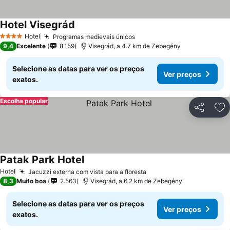
Hotel Visegrád
Hotel
Programas medievais únicos
4 Estrelas
9,4
Excelente
8.159
Visegrád, a 4.7 km de Zebegény
Selecione as datas para ver os preços
Ver preços
exatos.
Escolha popular
Partilhar
Ad
Patak Park Hotel
Hotel
Jacuzzi externa com vista para a floresta
8,3
Muito boa
2.563
Visegrád, a 6.2 km de Zebegény
Selecione as datas para ver os preços
Ver preços
exatos.