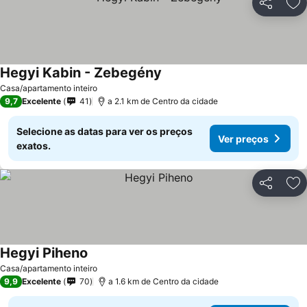
Partilhar
Ad
Hegyi Kabin - Zebegény
Casa/apartamento inteiro
9,7
Excelente
41
a 2.1 km de Centro da cidade
Selecione as datas para ver os preços
Ver preços
exatos.
Partilhar
Ad
Hegyi Piheno
Casa/apartamento inteiro
9,9
Excelente
70
a 1.6 km de Centro da cidade