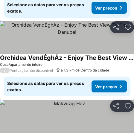
Selecione as datas para ver os preços
Ver preços
exatos.
Partilhar
Ad
Orchidea VendÉghÁz - Enjoy The Best View To The Danube!
Casa/apartamento inteiro
/
a 1.3 km de Centro da cidade
Pontuação não disponível
Selecione as datas para ver os preços
Ver preços
exatos.
Partilhar
Ad