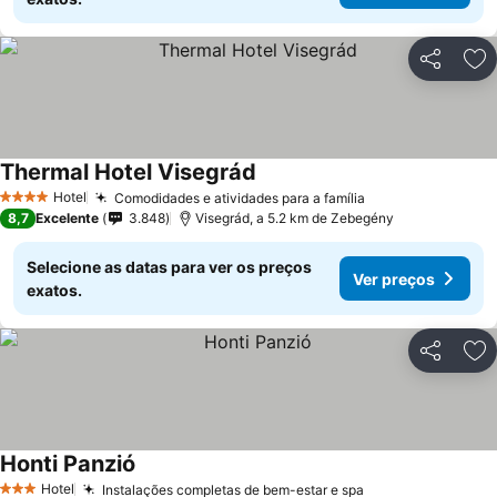
Partilhar
Ad
Thermal Hotel Visegrád
Hotel
Comodidades e atividades para a família
4 Estrelas
8,7
Excelente
3.848
Visegrád, a 5.2 km de Zebegény
Selecione as datas para ver os preços
Ver preços
exatos.
Partilhar
Ad
Honti Panzió
Hotel
Instalações completas de bem-estar e spa
3 Estrelas