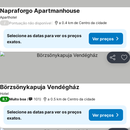
Napraforgo Apartmanhouse
Aparthotel
/
a 0.4 km de Centro da cidade
Pontuação não disponível
Selecione as datas para ver os preços
Ver preços
exatos.
Partilhar
Ad
Börzsönykapuja Vendégház
Hotel
8,1
Muito boa
101
a 0.5 km de Centro da cidade
Selecione as datas para ver os preços
Ver preços
exatos.