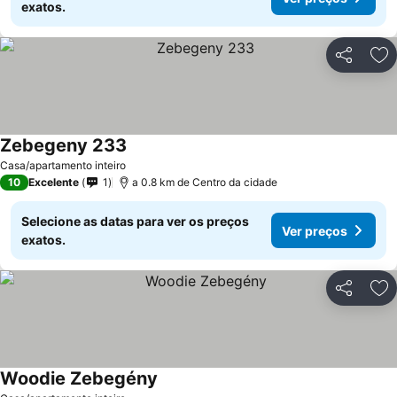
exatos.
Partilhar
Ad
Zebegeny 233
Casa/apartamento inteiro
10
Excelente
1
a 0.8 km de Centro da cidade
Selecione as datas para ver os preços
Ver preços
exatos.
Partilhar
Ad
Woodie Zebegény