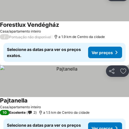
Forestlux Vendégház
Casa/apartamento inteiro
/
a 1.9 km de Centro da cidade
Pontuação não disponível
Selecione as datas para ver os preços
Ver preços
exatos.
Partilhar
Ad
Pajtanella
Casa/apartamento inteiro
10
Excelente
2
a 1.5 km de Centro da cidade
Selecione as datas para ver os preços
Ver preços