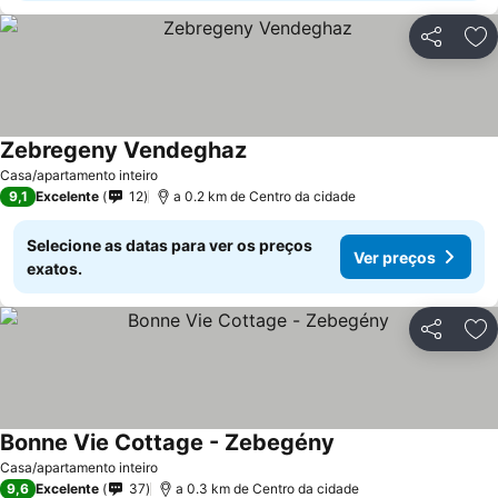
Partilhar
Ad
Zebregeny Vendeghaz
Casa/apartamento inteiro
9,1
Excelente
12
a 0.2 km de Centro da cidade
Selecione as datas para ver os preços
Ver preços
exatos.
Partilhar
Ad
Bonne Vie Cottage - Zebegény
Casa/apartamento inteiro
9,6
Excelente
37
a 0.3 km de Centro da cidade