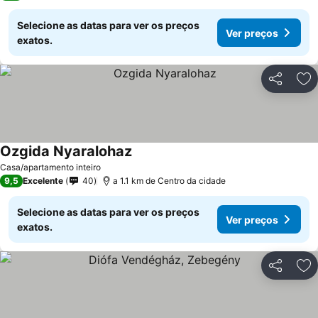
Selecione as datas para ver os preços
Ver preços
exatos.
Partilhar
Ad
Ozgida Nyaralohaz
Casa/apartamento inteiro
9,5
Excelente
40
a 1.1 km de Centro da cidade
Selecione as datas para ver os preços
Ver preços
exatos.
Partilhar
Ad