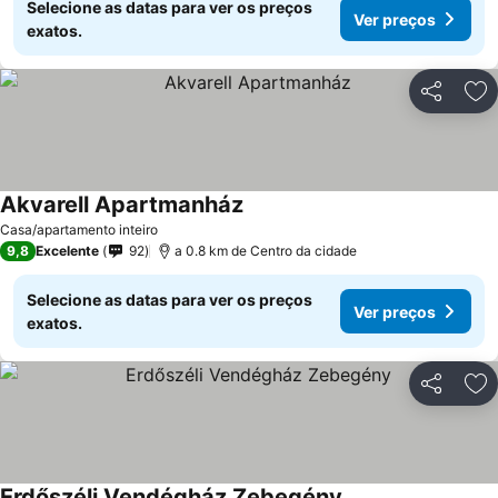
Selecione as datas para ver os preços
Ver preços
exatos.
Partilhar
Ad
Akvarell Apartmanház
Casa/apartamento inteiro
9,8
Excelente
92
a 0.8 km de Centro da cidade
Selecione as datas para ver os preços
Ver preços
exatos.
Partilhar
Ad
Erdőszéli Vendégház Zebegény