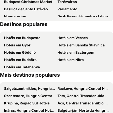
Budapest Christmas Market
Terézváros
Basílica de Santo Estêvão
Parlamento
Hungaroring
Deák Ferenc tér metro station
Destinos populares
Mercado Central
Aquaworld Budapest
Estação Ferroviária Nyugati Budapest
Erzsébetváros
Hotéis em Budapeste
Hotéis em Vecsés
Buda Castle
Buda Castle
Hotéis em Győr
Hotéis em Banská Štiavnica
Vorosmarty Square
Szechenyi Thermal Bath
Hotéis em Gödöllö
Hotéis em Esztergom
Ponte das Correntes
Keleti Train Station
Hotéis em Budaörs
Hotéis em Nitra
Rám Gorge
International Palace Games of Visegrád
Hotéis em Tatabánya
Danube Bend
Visegrádi Bobpálya
Mais destinos populares
Apátkút Valley
Esztergomi Bazilika
Esztergom promenade
Termálne kúpalisko Vadaš Štúrovo
Szigetszentmiklós, Hungria Central Hotéis
Ráckeve, Hungria Central Hotéis
Szentendre régi városa
10th District
Szentendre, Hungria Central Hotéis
Tata, Central Transdanúbio Hotéis
City Park
Pestszentimre
Krupina, Região Sul Hotéis
Ács, Central Transdanúbio Hotéis
Pesthidegkút-Ófalu
Újpalota
Inárcs, Hungria Central Hotéis
Salgótarján, Norte da Hungria Hotéis
Gyárdűlő
Népliget