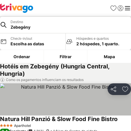
Favoritos
Iniciar
Me
Destino
Zebegény
Check-in/out
Hóspedes e quartos
Escolha as datas
2 hóspedes, 1 quarto.
Ordenar
Filtrar
Mapa
Hotéis em Zebegény (Hungria Central,
Hungria)
Como os pagamentos influenciam os resultados
Partilhar
Ad
Natura Hill Panzió & Slow Food Fine Bistro
Aparthotel
4 Estrelas