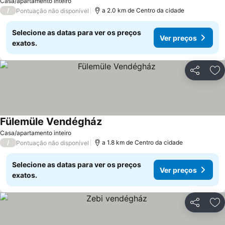
Casa/apartamento inteiro
/
a 2.0 km de Centro da cidade
Pontuação não disponível
Selecione as datas para ver os preços
Ver preços
exatos.
Partilhar
Ad
Fülemüle Vendégház
Casa/apartamento inteiro
/
a 1.8 km de Centro da cidade
Pontuação não disponível
Selecione as datas para ver os preços
Ver preços
exatos.
Partilhar
Ad