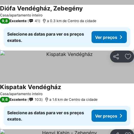
Diófa Vendégház, Zebegény
Casa/apartamento inteiro
9,8
Excelente
41
a 0.3 km de Centro da cidade
Selecione as datas para ver os preços
Ver preços
exatos.
Partilhar
Ad
Kispatak Vendégház
Casa/apartamento inteiro
9,6
Excelente
103
a 1.6 km de Centro da cidade
Selecione as datas para ver os preços
Ver preços
exatos.