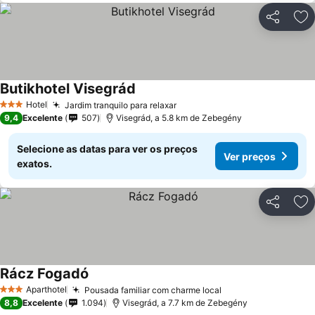
Partilhar
Ad
Butikhotel Visegrád
Hotel
Jardim tranquilo para relaxar
3 Estrelas
9,4
Excelente
507
Visegrád, a 5.8 km de Zebegény
Selecione as datas para ver os preços
Ver preços
exatos.
Partilhar
Ad
Rácz Fogadó
Aparthotel
Pousada familiar com charme local
3 Estrelas
8,8
Excelente
1.094
Visegrád, a 7.7 km de Zebegény