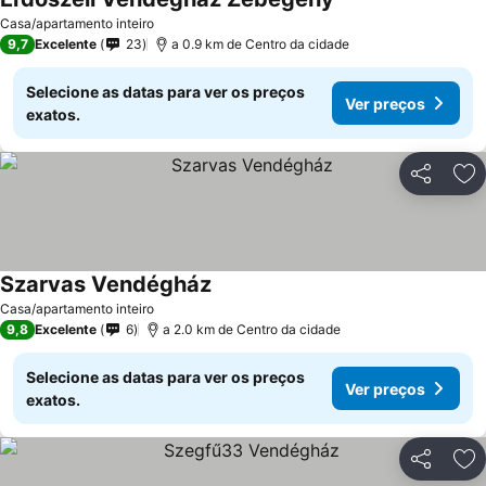
Casa/apartamento inteiro
9,7
Excelente
23
a 0.9 km de Centro da cidade
Selecione as datas para ver os preços
Ver preços
exatos.
Partilhar
Ad
Szarvas Vendégház
Casa/apartamento inteiro
9,8
Excelente
6
a 2.0 km de Centro da cidade
Selecione as datas para ver os preços
Ver preços
exatos.
Partilhar
Ad