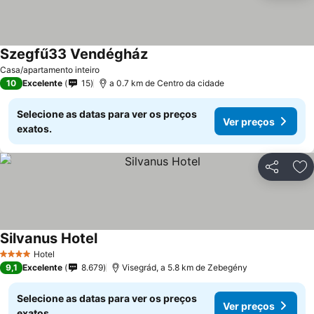
Szegfű33 Vendégház
Casa/apartamento inteiro
10
Excelente
15
a 0.7 km de Centro da cidade
Selecione as datas para ver os preços
Ver preços
exatos.
Partilhar
Ad
Silvanus Hotel
Hotel
4 Estrelas
9,1
Excelente
8.679
Visegrád, a 5.8 km de Zebegény
Selecione as datas para ver os preços
Ver preços
exatos.