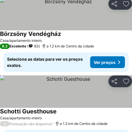
Partilhar
Ad
Börzsöny Vendégház
Casa/apartamento inteiro
9,2
Excelente
83
a 1.2 km de Centro da cidade
Selecione as datas para ver os preços
Ver preços
exatos.
Partilhar
Ad
Schotti Guesthouse
Casa/apartamento inteiro
/
a 1.3 km de Centro da cidade
Pontuação não disponível