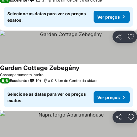
9,4
Excelente
1.213
a 1.8 km de Centro da cidade
Selecione as datas para ver os preços
Ver preços
exatos.
Partilhar
Ad
Garden Cottage Zebegény
Casa/apartamento inteiro
9,6
Excelente
10
a 0.3 km de Centro da cidade
Selecione as datas para ver os preços
Ver preços
exatos.
Partilhar
Ad