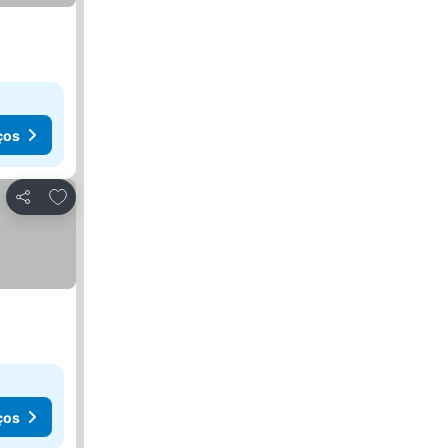
ços
Adicionar aos favoritos
Partilhar
ços