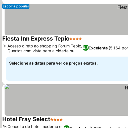
Escolha popular
Fiesta Inn Express Tepic
4 Estrelas
Acesso direto ao shopping Forum Tepic,
Excelente
(5.164 po
8,8
Quartos com vista para a cidade ou
montanha
Selecione as datas para ver os preços exatos.
Hotel Fray Select
4 Estrelas
Conceito de hotel moderno e