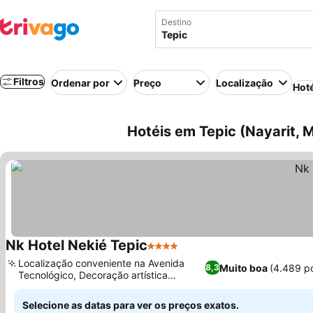
Destino
Filtros
Ordenar por
Preço
Localização
Hot
Hotéis em Tepic (Nayarit, 
Nk Hotel Nekié Tepic
4 Estrelas
Localização conveniente na Avenida
Muito boa
(4.489 p
8,3
Tecnológico, Decoração artística
tradicional Nayarita
Selecione as datas para ver os preços exatos.