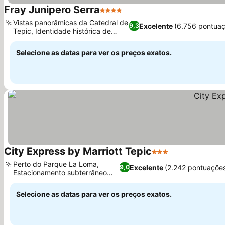
Fray Junipero Serra
4 Estrelas
Vistas panorâmicas da Catedral de
Excelente
(6.756 pontua
9,3
Tepic, Identidade histórica de
Tepic
Selecione as datas para ver os preços exatos.
City Express by Marriott Tepic
3 Estrelas
Perto do Parque La Loma,
Excelente
(2.242 pontuaçõe
9,0
Estacionamento subterrâneo
seguro
Selecione as datas para ver os preços exatos.