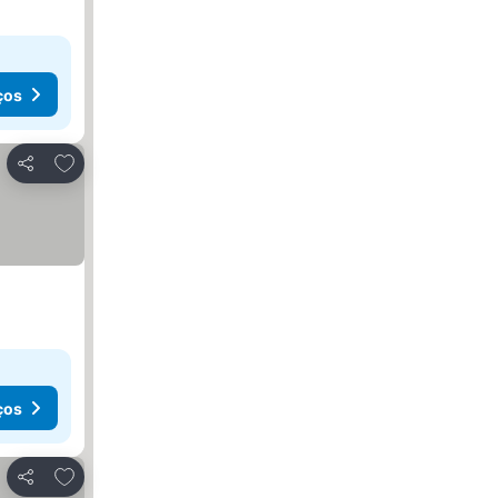
ços
Adicionar aos favoritos
Partilhar
ços
Adicionar aos favoritos
Partilhar