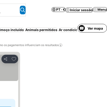
PT · €
Menu
Iniciar sessão
.
Ver mapa
moço incluído
Animais permitidos
Ar condicionado
Aparthotel
o os pagamentos influenciam os resultados
Adicionar aos favoritos
Partilhar