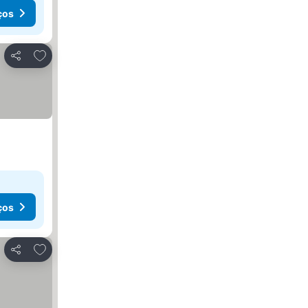
ços
Adicionar aos favoritos
Partilhar
ços
Adicionar aos favoritos
Partilhar