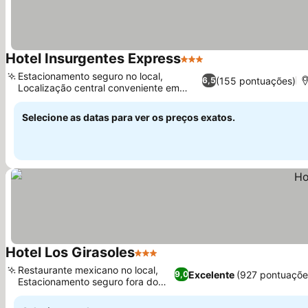
Hotel Insurgentes Express
3 Estrelas
Estacionamento seguro no local,
(155 pontuações)
6,5
Localização central conveniente em
Tepic
Selecione as datas para ver os preços exatos.
Hotel Los Girasoles
3 Estrelas
Restaurante mexicano no local,
Excelente
(927 pontuaçõe
9,0
Estacionamento seguro fora do
local