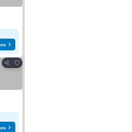
ços
Adicionar aos favoritos
Partilhar
ços