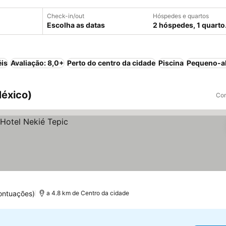
Check-in/out
Hóspedes e quartos
Escolha as datas
2 hóspedes, 1 quarto
éis
Avaliação: 8,0+
Perto do centro da cidade
Piscina
Pequeno-al
México)
Com
ontuações)
a 4.8 km de Centro da cidade