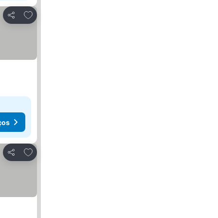
Adicionar aos favoritos
Partilhar
ços
Adicionar aos favoritos
Partilhar