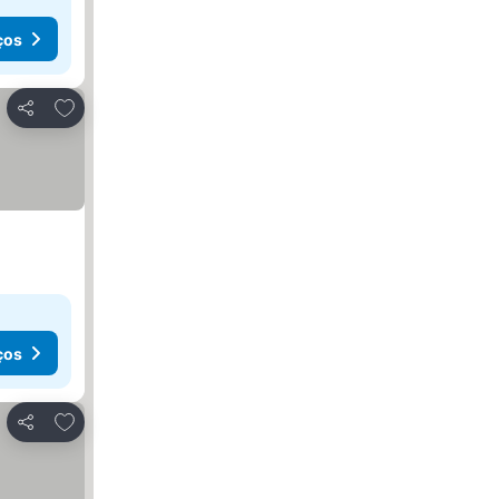
ços
Adicionar aos favoritos
Partilhar
ços
Adicionar aos favoritos
Partilhar