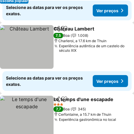
Escolha popular
Selecione as datas para ver os preços
Ver preços
exatos.
Château Lambert
Partilhar
Adicionar aos favoritos
7,5
Boa
1.008
Charleroi, a 17.6 km de Thuin
Experiência autêntica de um castelo do
século XIX
Selecione as datas para ver os preços
Ver preços
exatos.
Le temps d'une escapade
Partilhar
Adicionar aos favoritos
3 Estrelas
7,7
Boa
345
Cerfontaine, a 15.7 km de Thuin
Experiência gastronômica no local