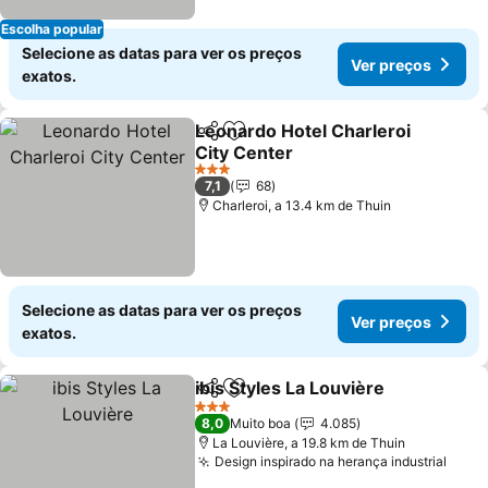
Escolha popular
Selecione as datas para ver os preços
Ver preços
exatos.
Leonardo Hotel Charleroi
Partilhar
Adicionar aos favoritos
City Center
3 Estrelas
7,1
68
Charleroi, a 13.4 km de Thuin
Selecione as datas para ver os preços
Ver preços
exatos.
ibis Styles La Louvière
Partilhar
Adicionar aos favoritos
3 Estrelas
8,0
Muito boa
4.085
La Louvière, a 19.8 km de Thuin
Design inspirado na herança industrial