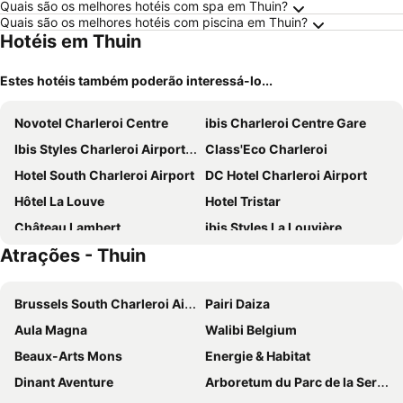
Quais são os melhores hotéis com spa em Thuin?
Quais são os melhores hotéis com piscina em Thuin?
Hotéis em Thuin
Estes hotéis também poderão interessá-lo...
Novotel Charleroi Centre
ibis Charleroi Centre Gare
Ibis Styles Charleroi Airport Aero 44
Class'Eco Charleroi
Hotel South Charleroi Airport
DC Hotel Charleroi Airport
Hôtel La Louve
Hotel Tristar
Château Lambert
ibis Styles La Louvière
Atrações - Thuin
Hotel Charleroi Airport - Van Der Valk
Park Hotel Airport
Le Relais De La Haute Sambre
Hotel Charleroi Business
Brussels South Charleroi Airport
Pairi Daiza
Hôtel de la Basse Sambre
Golden Lakes Hotel
Aula Magna
Walibi Belgium
Beaux-Arts Mons
Energie & Habitat
Dinant Aventure
Arboretum du Parc de la Serna