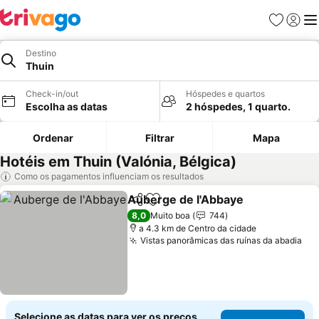
Favoritos
Iniciar
Me
Destino
Thuin
Check-in/out
Hóspedes e quartos
Escolha as datas
2 hóspedes, 1 quarto.
Ordenar
Filtrar
Mapa
Hotéis em Thuin (Valónia, Bélgica)
Como os pagamentos influenciam os resultados
Auberge de l'Abbaye
Partilhar
Adicionar aos favoritos
8,0
Muito boa
744
a 4.3 km de Centro da cidade
Vistas panorâmicas das ruínas da abadia
Selecione as datas para ver os preços