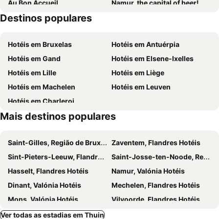
Au Bon Accueil
Namur, the capital of beer!
Destinos populares
Wine and Gastronomy Fair
Grotte de Dinant La Merveilleuse
Aqualibi
Epinois
Hotéis em Bruxelas
Hotéis em Antuérpia
Arboretum de Monceau-sur-Sambre
Gare du Sud
Hotéis em Gand
Hotéis em Elsene-Ixelles
Fete du Houblon
Rue de la Montagne
Hotéis em Lille
Hotéis em Liège
Centre de Culture Scientifique
Centre de Delassement de Claire-Fontaine
Hotéis em Machelen
Hotéis em Leuven
Lacs de l'Eau d'Heure
National Meeting of Model Building
Hotéis em Charleroi
Antica Namur
Palais des Congrès
Mais destinos populares
Chemin de Fer a Vapeur des 3 Vallées
Saint-Gilles, Região de Bruxelas-Capital Hotéis
Zaventem, Flandres Hotéis
Sint-Pieters-Leeuw, Flandres Hotéis
Saint-Josse-ten-Noode, Região de Bruxelas-Capital Hotéis
Hasselt, Flandres Hotéis
Namur, Valónia Hotéis
Dinant, Valónia Hotéis
Mechelen, Flandres Hotéis
Mons, Valónia Hotéis
Vilvoorde, Flandres Hotéis
Schaerbeek, Região de Bruxelas-Capital Hotéis
Aalst, Flandres Hotéis
Ver todas as estadias em Thuin