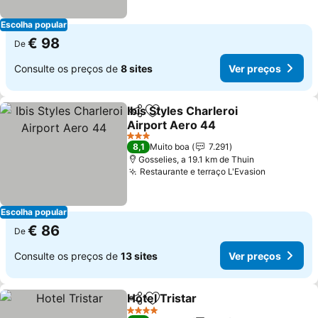
Escolha popular
€ 98
De
Consulte os preços de
8 sites
Ver preços
Ibis Styles Charleroi
Partilhar
Adicionar aos favoritos
Airport Aero 44
3 Estrelas
8,1
Muito boa
7.291
Gosselies, a 19.1 km de Thuin
Restaurante e terraço L'Evasion
Escolha popular
€ 86
De
Consulte os preços de
13 sites
Ver preços
Hotel Tristar
Partilhar
Adicionar aos favoritos
4 Estrelas