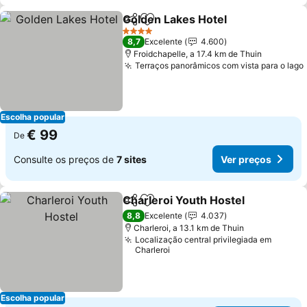
Golden Lakes Hotel
Partilhar
Adicionar aos favoritos
4 Estrelas
8,7
Excelente
4.600
Froidchapelle, a 17.4 km de Thuin
Terraços panorâmicos com vista para o lago
Escolha popular
€ 99
De
Consulte os preços de
7 sites
Ver preços
Charleroi Youth Hostel
Partilhar
Adicionar aos favoritos
8,8
Excelente
4.037
Charleroi, a 13.1 km de Thuin
Localização central privilegiada em
Charleroi
Escolha popular