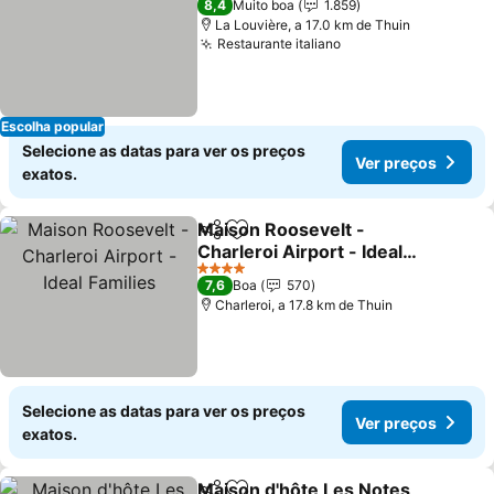
8,4
Muito boa
1.859
La Louvière, a 17.0 km de Thuin
Restaurante italiano
Escolha popular
Selecione as datas para ver os preços
Ver preços
exatos.
Maison Roosevelt -
Partilhar
Adicionar aos favoritos
Charleroi Airport - Ideal
Families
4 Estrelas
7,6
Boa
570
Charleroi, a 17.8 km de Thuin
Selecione as datas para ver os preços
Ver preços
exatos.
Maison d'hôte Les Notes