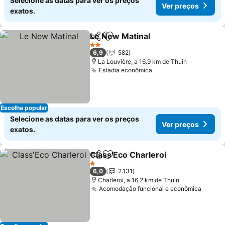
Selecione as datas para ver os preços
Ver preços
exatos.
Le New Matinal
Partilhar
Adicionar aos favoritos
2 Estrelas
6,9
582
La Louvière, a 16.9 km de Thuin
Estadia econômica
Escolha popular
Selecione as datas para ver os preços
Ver preços
exatos.
Class'Eco Charleroi
Partilhar
Adicionar aos favoritos
1 Estrelas
6,0
2.131
Charleroi, a 16.2 km de Thuin
Acomodação funcional e econômica