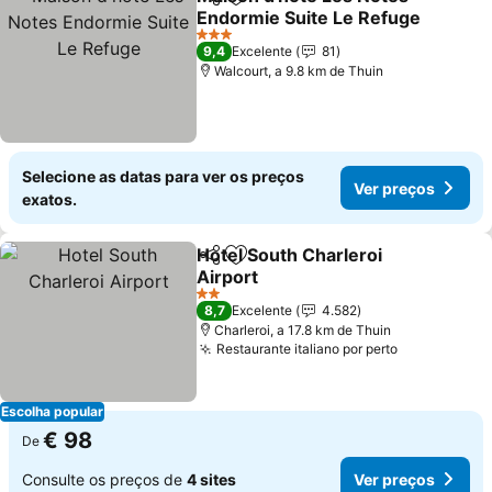
Partilhar
Adicionar aos favoritos
Endormie Suite Le Refuge
3 Estrelas
9,4
Excelente
81
Walcourt, a 9.8 km de Thuin
Selecione as datas para ver os preços
Ver preços
exatos.
Hotel South Charleroi
Partilhar
Adicionar aos favoritos
Airport
2 Estrelas
8,7
Excelente
4.582
Charleroi, a 17.8 km de Thuin
Restaurante italiano por perto
Escolha popular
€ 98
De
Consulte os preços de
4 sites
Ver preços