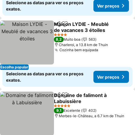
Selecione as datas para ver os preços
Ver preços
exatos.
Maison LYDIE - Meublé
Partilhar
Adicionar aos favoritos
de vacances 3 étoiles
4 Estrelas
8,2
Muito boa
563
Charleroi, a 13.8 km de Thuin
Cozinha bem equipada
Escolha popular
Selecione as datas para ver os preços
Ver preços
exatos.
Domaine de falimont à
Partilhar
Adicionar aos favoritos
Labuissière
5 Estrelas
9,1
Excelente
402
Merbes-le-Château, a 6.7 km de Thuin