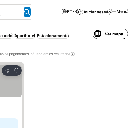
PT · €
Menu
Iniciar sessão
.
Ver mapa
cluído
Aparthotel
Estacionamento
o os pagamentos influenciam os resultados
Adicionar aos favoritos
Partilhar