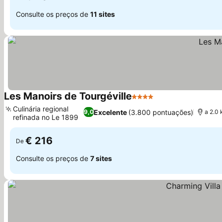
Consulte os preços de
11 sites
Les Manoirs de Tourgéville
4 Estrelas
Ver preços
Culinária regional
Excelente
(3.800 pontuações)
9,0
a 2.0 
refinada no Le 1899
Ver preços
€ 216
De
Consulte os preços de
7 sites