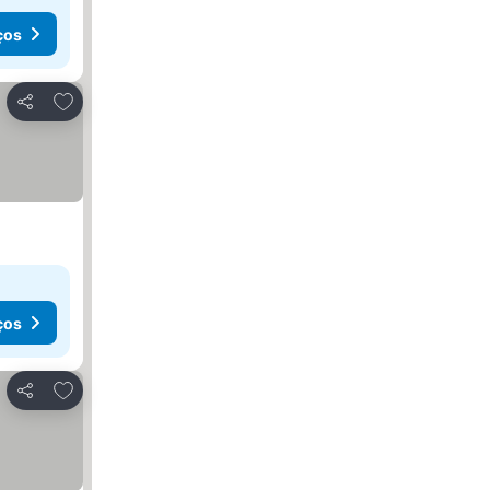
ços
Adicionar aos favoritos
Partilhar
ços
Adicionar aos favoritos
Partilhar