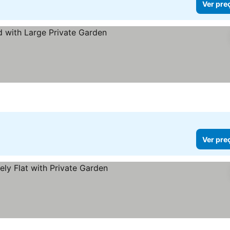
Ver pre
reços
Ver pre