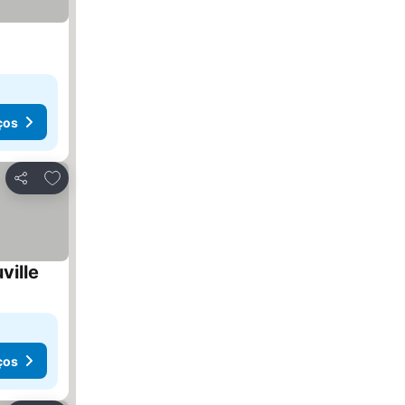
ços
Adicionar aos favoritos
Partilhar
ville
Ver preços
ços