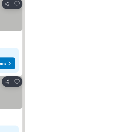
Adicionar aos favoritos
Partilhar
 preços
ços
Adicionar aos favoritos
Partilhar