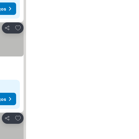
ços
Adicionar aos favoritos
Partilhar
ços
Adicionar aos favoritos
Partilhar