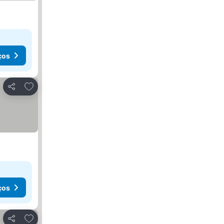
ços
Adicionar aos favoritos
Partilhar
ços
Adicionar aos favoritos
Partilhar