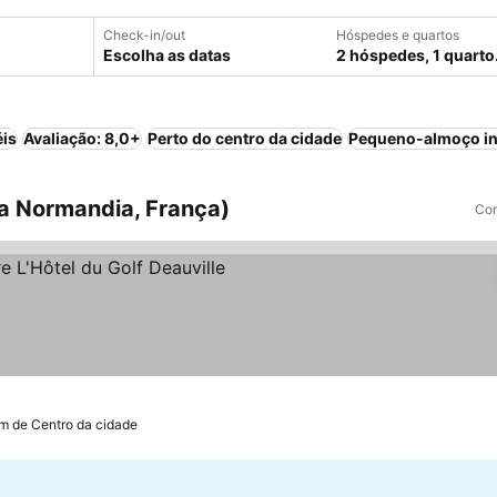
Check-in/out
Hóspedes e quartos
Escolha as datas
2 hóspedes, 1 quarto
éis
Avaliação: 8,0+
Perto do centro da cidade
Pequeno-almoço in
xa Normandia, França)
Com
as
r preços
km de Centro da cidade