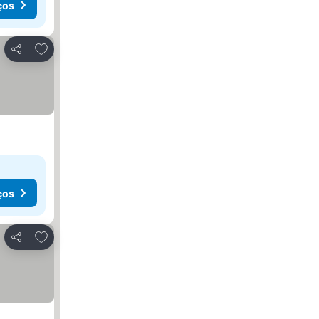
ços
Adicionar aos favoritos
Partilhar
ços
Adicionar aos favoritos
Partilhar