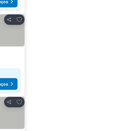
eços
Adicionar aos favoritos
Partilhar
eços
Adicionar aos favoritos
Partilhar