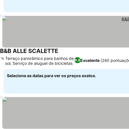
B&B ALLE SCALETTE
Ver preços
Terraço panorâmico para banhos de
Excelente
(240 pontuaçõ
9,6
sol, Serviço de aluguel de bicicletas
Ver preços
Selecione as datas para ver os preços exatos.