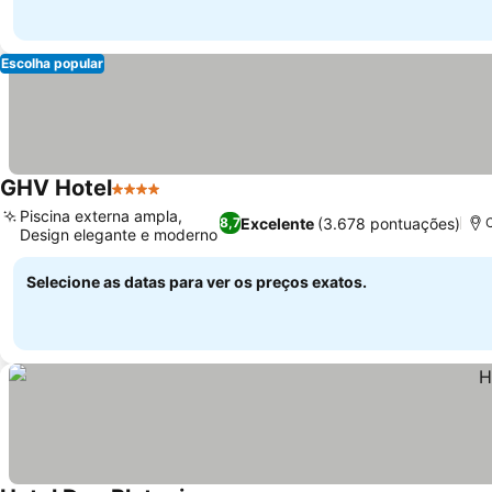
Escolha popular
GHV Hotel
4 Estrelas
Ver preços
Piscina externa ampla,
Excelente
(3.678 pontuações)
8,7
C
Design elegante e moderno
Ver preços
Selecione as datas para ver os preços exatos.