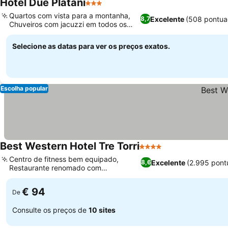
Hotel Due Platani
3 Estrelas
Ver preços
Quartos com vista para a montanha,
Excelente
(508 pontua
8,7
Chuveiros com jacuzzi em todos os
Ver preços
quartos
Selecione as datas para ver os preços exatos.
Escolha popular
Best Western Hotel Tre Torri
4 Estrelas
Ver preços
Centro de fitness bem equipado,
Excelente
(2.995 pont
8,6
Restaurante renomado com
Ver preços
especialidades locais
€ 94
De
Consulte os preços de
10 sites