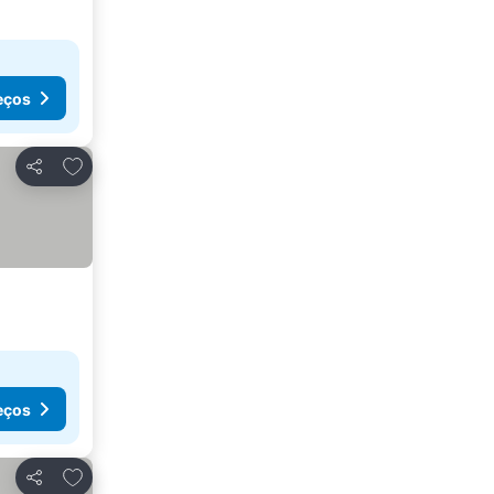
eços
Adicionar aos favoritos
Partilhar
eços
Adicionar aos favoritos
Partilhar