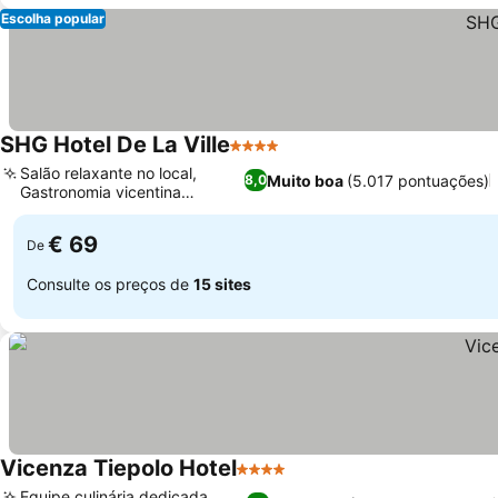
Escolha popular
SHG Hotel De La Ville
4 Estrelas
Ver preços
Salão relaxante no local,
Muito boa
(5.017 pontuações)
8,0
Gastronomia vicentina
Ver preços
tradicional
€ 69
De
Consulte os preços de
15 sites
Vicenza Tiepolo Hotel
4 Estrelas
Ver preços
Equipe culinária dedicada,