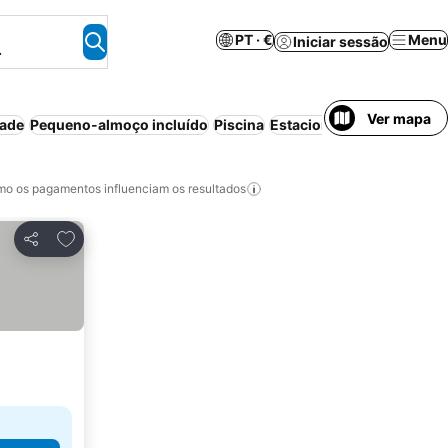
PT · €
Menu
Iniciar sessão
.
Ver mapa
dade
Pequeno-almoço incluído
Piscina
Estacionamento
o os pagamentos influenciam os resultados
Adicionar aos favoritos
Partilhar