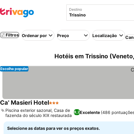
Destino
Filtros
Ordenar por
Preço
Localização
Can
Hotéis em Trissino (Veneto, 
Escolha popular
Ca' Masieri Hotel
3 Estrelas
Ver preços
Piscina exterior sazonal, Casa de
Excelente
(486 pontuações
9,2
fazenda do século XIX restaurada
Ver preços
Selecione as datas para ver os preços exatos.