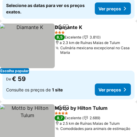
Selecione as datas para ver os preços
Ver preços
exatos.
Diamante K
Partilhar
Adicionar aos favoritos
3 Estrelas
8,5
Excelente
3.810
a 2.3 km de Ruínas Maias de Tulum
Culinária mexicana excepcional no Casa
Maria
Escolha popular
€ 59
De
Consulte os preços de
1 site
Ver preços
Motto by Hilton Tulum
Partilhar
Adicionar aos favoritos
4 Estrelas
8,7
Excelente
2.689
a 2.5 km de Ruínas Maias de Tulum
Comodidades para animais de estimação