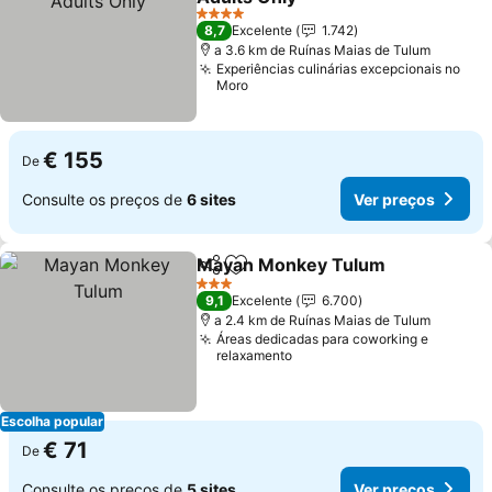
4 Estrelas
8,7
Excelente
1.742
a 3.6 km de Ruínas Maias de Tulum
Experiências culinárias excepcionais no
Moro
€ 155
De
Consulte os preços de
6 sites
Ver preços
Mayan Monkey Tulum
Partilhar
Adicionar aos favoritos
3 Estrelas
9,1
Excelente
6.700
a 2.4 km de Ruínas Maias de Tulum
Áreas dedicadas para coworking e
relaxamento
Escolha popular
€ 71
De
Consulte os preços de
5 sites
Ver preços