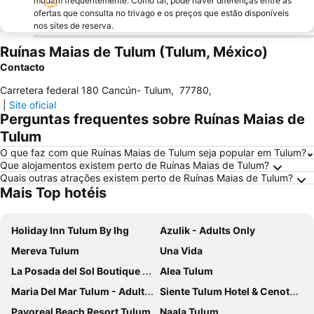
mudam frequentemente. Como tal, pode haver diferenças entre as
ofertas que consulta no trivago e os preços que estão disponíveis
nos sites de reserva.
Ruínas Maias de Tulum (Tulum, México)
Contacto
Carretera federal 180 Cancún- Tulum
,
77780
,
|
Site oficial
Perguntas frequentes sobre Ruínas Maias de
Tulum
O que faz com que Ruínas Maias de Tulum seja popular em Tulum?
Que alojamentos existem perto de Ruínas Maias de Tulum?
Quais outras atrações existem perto de Ruínas Maias de Tulum?
Mais Top hotéis
Holiday Inn Tulum By Ihg
Azulik - Adults Only
Mereva Tulum
Una Vida
La Posada del Sol Boutique Hotel Tulum
Alea Tulum
Maria Del Mar Tulum - Adults Only
Siente Tulum Hotel & Cenote Club
Pavoreal Beach Resort Tulum
Naala Tulum