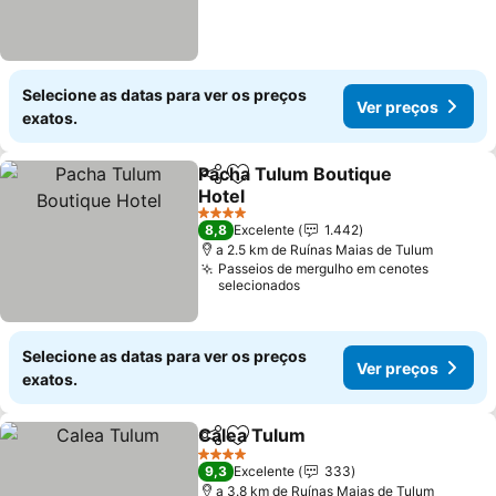
Selecione as datas para ver os preços
Ver preços
exatos.
Pacha Tulum Boutique
Partilhar
Adicionar aos favoritos
Hotel
4 Estrelas
8,8
Excelente
1.442
a 2.5 km de Ruínas Maias de Tulum
Passeios de mergulho em cenotes
selecionados
Selecione as datas para ver os preços
Ver preços
exatos.
Calea Tulum
Partilhar
Adicionar aos favoritos
4 Estrelas
9,3
Excelente
333
a 3.8 km de Ruínas Maias de Tulum