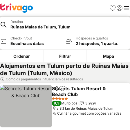
Favoritos
Iniciar
Me
Destino
Ruínas Maias de Tulum, Tulum
Check-in/out
Hóspedes e quartos
Escolha as datas
2 hóspedes, 1 quarto.
Ordenar
Filtrar
Mapa
Alojamentos em Tulum perto de Ruínas Maias
de Tulum (Tulum, México)
Como os pagamentos influenciam os resultados
Secrets Tulum Resort &
Partilhar
Adicionar aos favoritos
Beach Club
5 Estrelas
8,3
Muito boa
3.929
a 3.1 km de Ruínas Maias de Tulum
Culinária gourmet com opções variadas