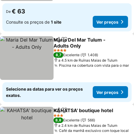
€ 63
De
Consulte os preços de
1 site
Ver preços
Maria Del Mar Tulum -
Partilhar
Adicionar aos favoritos
Adults Only
4 Estrelas
8,7
Excelente
1.408
a 4.5 km de Ruínas Maias de Tulum
Piscina na cobertura com vista para o mar
Selecione as datas para ver os preços
Ver preços
exatos.
KAHATSA' boutique hotel
Partilhar
Adicionar aos favoritos
3 Estrelas
8,8
Excelente
566
a 2.4 km de Ruínas Maias de Tulum
Café da manhã exclusivo com toque local