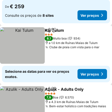
€ 259
De
Consulte os preços de
8 sites
Ver preços
Kai Tulum
Partilhar
Adicionar aos favoritos
3 Estrelas
8,1
Muito boa
934
a 1.0 km de Ruínas Maias de Tulum
Clube de praia com vista para o mar
Selecione as datas para ver os preços
Ver preços
exatos.
Azulik - Adults Only
Partilhar
Adicionar aos favoritos
4 Estrelas
7,9
Boa
6.570
a 4.3 km de Ruínas Maias de Tulum
Bem-estar holístico com tradições maias