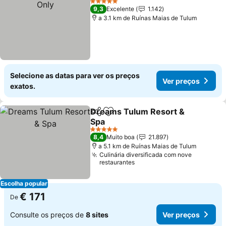
5 Estrelas
9,3
Excelente
1.142
a 3.1 km de Ruínas Maias de Tulum
Selecione as datas para ver os preços
Ver preços
exatos.
Dreams Tulum Resort &
Partilhar
Adicionar aos favoritos
Spa
5 Estrelas
8,4
Muito boa
21.897
a 5.1 km de Ruínas Maias de Tulum
Culinária diversificada com nove
restaurantes
Escolha popular
€ 171
De
Consulte os preços de
8 sites
Ver preços