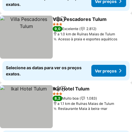
Ver preços
exatos.
Villa Pescadores Tulum
Partilhar
Adicionar aos favoritos
3 Estrelas
9,0
Excelente
2.812
a 1.0 km de Ruínas Maias de Tulum
Acesso à praia e esportes aquáticos
Selecione as datas para ver os preços
Ver preços
exatos.
Ikal Hotel Tulum
Partilhar
Adicionar aos favoritos
3 Estrelas
8,2
Muito boa
1.083
a 1.1 km de Ruínas Maias de Tulum
Restaurante Maia à beira-mar