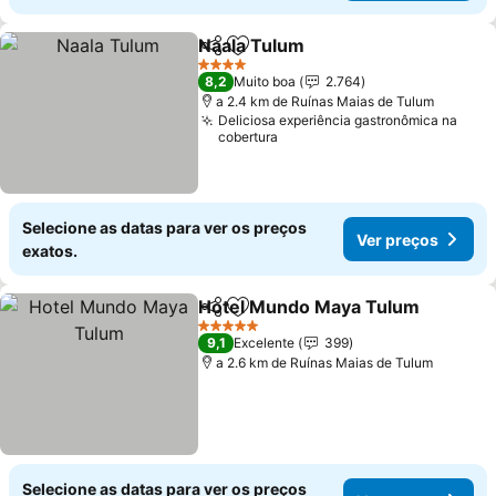
Naala Tulum
Partilhar
Adicionar aos favoritos
4 Estrelas
8,2
Muito boa
2.764
a 2.4 km de Ruínas Maias de Tulum
Deliciosa experiência gastronômica na
cobertura
Selecione as datas para ver os preços
Ver preços
exatos.
Hotel Mundo Maya Tulum
Partilhar
Adicionar aos favoritos
5 Estrelas
9,1
Excelente
399
a 2.6 km de Ruínas Maias de Tulum
Selecione as datas para ver os preços