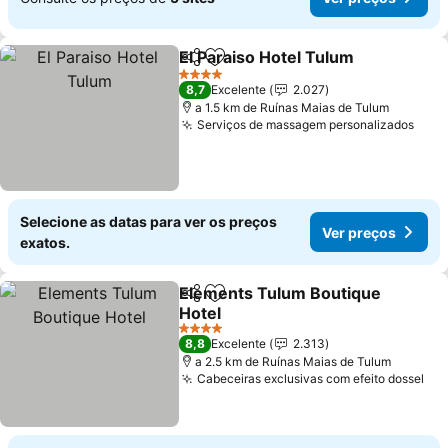
El Paraiso Hotel Tulum
Partilhar
Adicionar aos favoritos
4 Estrelas
8,7
Excelente
2.027
a 1.5 km de Ruínas Maias de Tulum
Serviços de massagem personalizados
Selecione as datas para ver os preços
Ver preços
exatos.
Elements Tulum Boutique
Partilhar
Adicionar aos favoritos
Hotel
4 Estrelas
8,8
Excelente
2.313
a 2.5 km de Ruínas Maias de Tulum
Cabeceiras exclusivas com efeito dossel