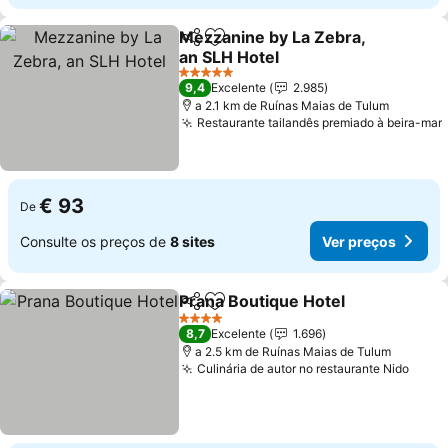
Mezzanine by La Zebra,
Partilhar
Adicionar aos favoritos
an SLH Hotel
5 Estrelas
9,4
Excelente
2.985
a 2.1 km de Ruínas Maias de Tulum
Restaurante tailandês premiado à beira-mar
€ 93
De
Consulte os preços de
8 sites
Ver preços
Prana Boutique Hotel
Partilhar
Adicionar aos favoritos
4 Estrelas
8,7
Excelente
1.696
a 2.5 km de Ruínas Maias de Tulum
Culinária de autor no restaurante Nido