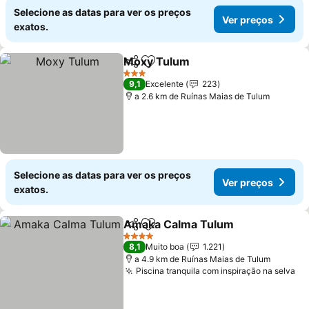
Selecione as datas para ver os preços
Ver preços
exatos.
Moxy Tulum
Partilhar
Adicionar aos favoritos
3 Estrelas
9,1
Excelente
223
a 2.6 km de Ruínas Maias de Tulum
Selecione as datas para ver os preços
Ver preços
exatos.
Amaka Calma Tulum
Partilhar
Adicionar aos favoritos
4 Estrelas
8,1
Muito boa
1.221
a 4.9 km de Ruínas Maias de Tulum
Piscina tranquila com inspiração na selva