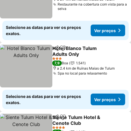
Restaurante na cobertura com vista para a
selva
Selecione as datas para ver os preços
Ver preços
exatos.
Hotel Blanco Tulum
Partilhar
Adicionar aos favoritos
Adults Only
3 Estrelas
7,9
Boa
1.541
a 2.4 km de Ruínas Maias de Tulum
Spa no local para relaxamento
Selecione as datas para ver os preços
Ver preços
exatos.
Siente Tulum Hotel &
Partilhar
Adicionar aos favoritos
Cenote Club
4 Estrelas