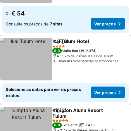
€ 54
De
Consulte os preços de
7 sites
Ver preços
Ikal Tulum Hotel
Partilhar
Adicionar aos favoritos
4 Estrelas
8,3
Muito boa
2.374
a 1.1 km de Ruínas Maias de Tulum
Diversas experiências gastronómicas
Selecione as datas para ver os preços
Ver preços
exatos.
Kimpton Aluna Resort
Partilhar
Adicionar aos favoritos
Tulum
5 Estrelas
8,8
Excelente
1.476
a 2.7 km de Ruínas Maias de Tulum