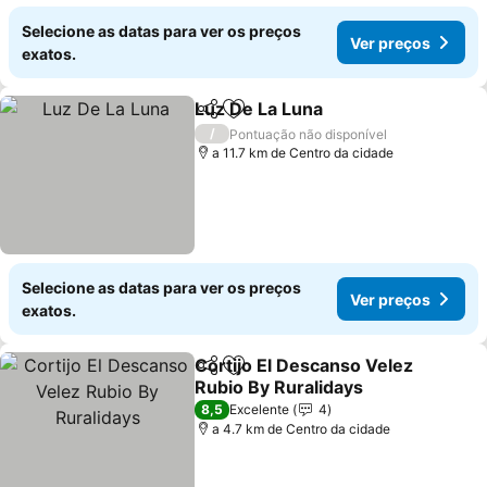
Selecione as datas para ver os preços
Ver preços
exatos.
Luz De La Luna
Partilhar
Adicionar aos favoritos
Ver preços
/
Pontuação não disponível
a 11.7 km de Centro da cidade
Selecione as datas para ver os preços
Ver preços
exatos.
Cortijo El Descanso Velez
Partilhar
Adicionar aos favoritos
Rubio By Ruralidays
Ver preços
8,5
Excelente
4
a 4.7 km de Centro da cidade