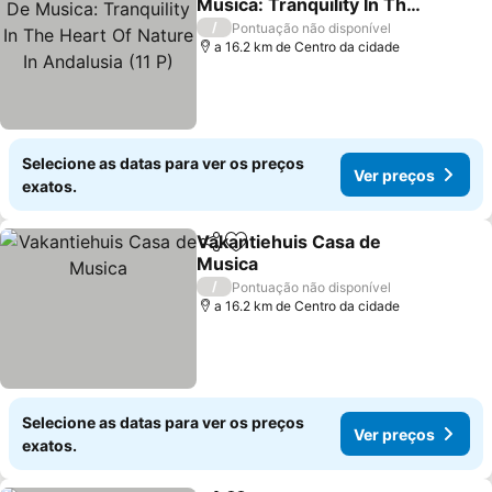
Musica: Tranquility In The
Heart Of Nature In
Ver preços
/
Pontuação não disponível
Andalusia (11 P)
a 16.2 km de Centro da cidade
Selecione as datas para ver os preços
Ver preços
exatos.
Vakantiehuis Casa de
Partilhar
Adicionar aos favoritos
Musica
Ver preços
/
Pontuação não disponível
a 16.2 km de Centro da cidade
Selecione as datas para ver os preços
Ver preços
exatos.