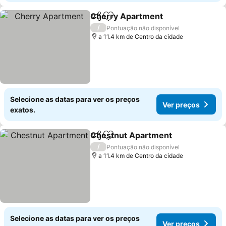
Cherry Apartment
Partilhar
Adicionar aos favoritos
Ver pre
/
Pontuação não disponível
a 11.4 km de Centro da cidade
Selecione as datas para ver os preços
Ver preços
exatos.
Chestnut Apartment
Partilhar
Adicionar aos favoritos
Ver p
/
Pontuação não disponível
a 11.4 km de Centro da cidade
Selecione as datas para ver os preços
Ver preços