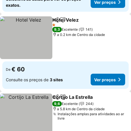
Ver preços
exatos.
Hotel Velez
Partilhar
Adicionar aos favoritos
Ver preços
1 Estrelas
9,3
Excelente
141
a 0.2 km de Centro da cidade
€ 60
De
Consulte os preços de
3 sites
Ver preços
Cortijo La Estrella
Partilhar
Adicionar aos favoritos
Ver preç
9,6
Excelente
244
a 5.8 km de Centro da cidade
Instalações amplas para atividades ao ar
livre