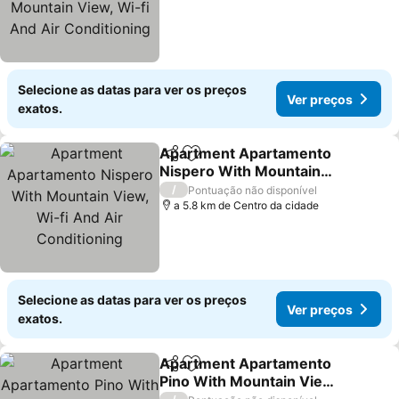
Selecione as datas para ver os preços
Ver preços
exatos.
Apartment Apartamento
Partilhar
Adicionar aos favoritos
Nispero With Mountain
View, Wi-fi And Air
Ver preços
/
Pontuação não disponível
Conditioning
a 5.8 km de Centro da cidade
Selecione as datas para ver os preços
Ver preços
exatos.
Apartment Apartamento
Partilhar
Adicionar aos favoritos
Pino With Mountain View,