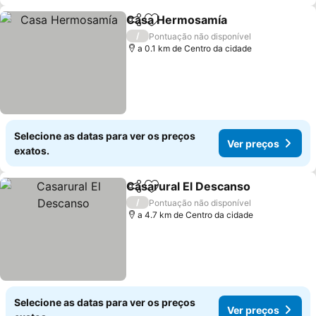
Casa Hermosamía
Partilhar
Adicionar aos favoritos
Ver pre
/
Pontuação não disponível
a 0.1 km de Centro da cidade
Selecione as datas para ver os preços
Ver preços
exatos.
Casarural El Descanso
Partilhar
Adicionar aos favoritos
Ver
/
Pontuação não disponível
a 4.7 km de Centro da cidade
Selecione as datas para ver os preços
Ver preços