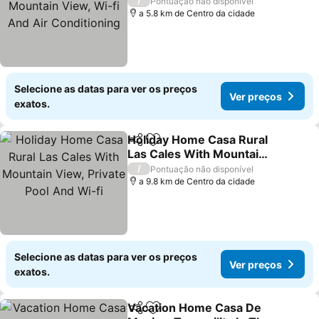
Wi-fi And Air
Ver preços
/
Pontuação não disponível
Conditioning
a 5.8 km de Centro da cidade
Selecione as datas para ver os preços
Ver preços
exatos.
Holiday Home Casa Rural
Partilhar
Adicionar aos favoritos
Las Cales With Mountain
View, Private Pool And
Ver preços
/
Pontuação não disponível
Wi-fi
a 9.8 km de Centro da cidade
Selecione as datas para ver os preços
Ver preços
exatos.
Vacation Home Casa De
Partilhar
Adicionar aos favoritos