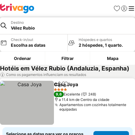
Favoritos
Iniciar
Me
Destino
Vélez Rubio
Check-in/out
Hóspedes e quartos
Escolha as datas
2 hóspedes, 1 quarto.
Ordenar
Filtrar
Mapa
Hotéis em Vélez Rubio (Andaluzia, Espanha)
Como os pagamentos influenciam os resultados
Casa Joya
Partilhar
Adicionar aos favoritos
Ver preços
4 Estrelas
9,6
Excelente
248
a 11.4 km de Centro da cidade
Apartamentos com cozinhas totalmente
equipadas
Selecione as datas para ver os preços