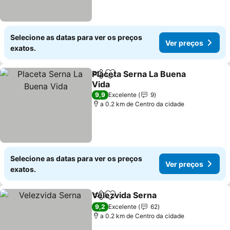
Selecione as datas para ver os preços
Ver preços
exatos.
Placeta Serna La Buena
Partilhar
Adicionar aos favoritos
Vida
Ver preços
9,9
Excelente
9
a 0.2 km de Centro da cidade
Selecione as datas para ver os preços
Ver preços
exatos.
Velezvida Serna
Partilhar
Adicionar aos favoritos
Ver preço
9,2
Excelente
62
a 0.2 km de Centro da cidade