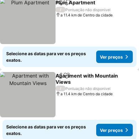
Plum Apartment
Partilhar
Adicionar aos favoritos
Ver preço
/
Pontuação não disponível
a 11.4 km de Centro da cidade
Selecione as datas para ver os preços
Ver preços
exatos.
Apartment with Mountain
Partilhar
Adicionar aos favoritos
Views
Ver preços
/
Pontuação não disponível
a 11.4 km de Centro da cidade
Selecione as datas para ver os preços
Ver preços
exatos.