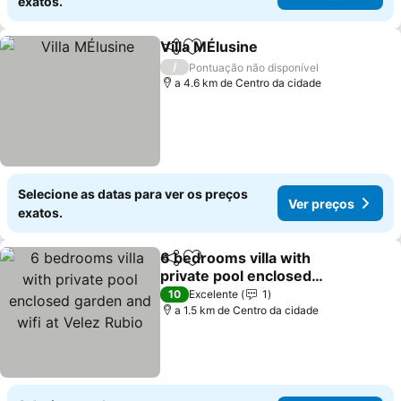
exatos.
Villa MÉlusine
Partilhar
Adicionar aos favoritos
Ver preços
/
Pontuação não disponível
a 4.6 km de Centro da cidade
Selecione as datas para ver os preços
Ver preços
exatos.
6 bedrooms villa with
Partilhar
Adicionar aos favoritos
private pool enclosed
garden and wifi at Velez
Ver preços
10
Excelente
1
Rubio
a 1.5 km de Centro da cidade