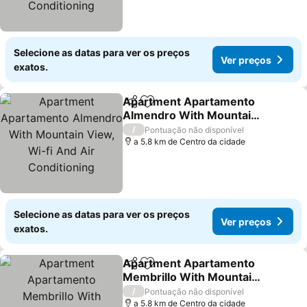
Selecione as datas para ver os preços
Ver preços
exatos.
Apartment Apartamento
Partilhar
Adicionar aos favoritos
Almendro With Mountain
View, Wi-fi And Air
Ver preços
/
Pontuação não disponível
Conditioning
a 5.8 km de Centro da cidade
Selecione as datas para ver os preços
Ver preços
exatos.
Apartment Apartamento
Partilhar
Adicionar aos favoritos
Membrillo With Mountain
View, Wi-fi And Air
Ver preços
/
Pontuação não disponível
Conditioning
a 5.8 km de Centro da cidade