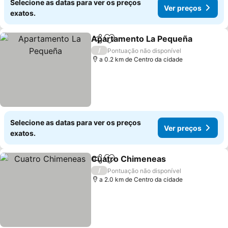
Selecione as datas para ver os preços
Ver preços
exatos.
Apartamento La Pequeña
Partilhar
Adicionar aos favoritos
/
Pontuação não disponível
a 0.2 km de Centro da cidade
Selecione as datas para ver os preços
Ver preços
exatos.
Cuatro Chimeneas
Partilhar
Adicionar aos favoritos
Ver pre
/
Pontuação não disponível
a 2.0 km de Centro da cidade