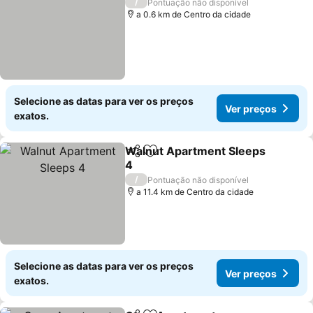
/
Pontuação não disponível
a 0.6 km de Centro da cidade
Selecione as datas para ver os preços
Ver preços
exatos.
Walnut Apartment Sleeps
Partilhar
Adicionar aos favoritos
4
Ver preços
/
Pontuação não disponível
a 11.4 km de Centro da cidade
Selecione as datas para ver os preços
Ver preços
exatos.