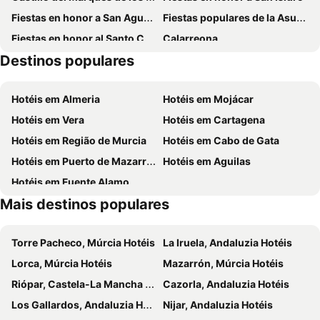
Fiestas en honor a San Agustín
Fiestas populares de la Asunción
Fiestas en honor al Santo Cristo de la Toscana
Calarreona
Destinos populares
La Carolina
Hotéis em Almeria
Hotéis em Mojácar
Hotéis em Vera
Hotéis em Cartagena
Hotéis em Região de Murcia
Hotéis em Cabo de Gata
Hotéis em Puerto de Mazarrón
Hotéis em Aguilas
Hotéis em Fuente Alamo
Mais destinos populares
Torre Pacheco, Múrcia Hotéis
La Iruela, Andaluzia Hotéis
Lorca, Múrcia Hotéis
Mazarrón, Múrcia Hotéis
Riópar, Castela-La Mancha Hotéis
Cazorla, Andaluzia Hotéis
Los Gallardos, Andaluzia Hotéis
Nijar, Andaluzia Hotéis