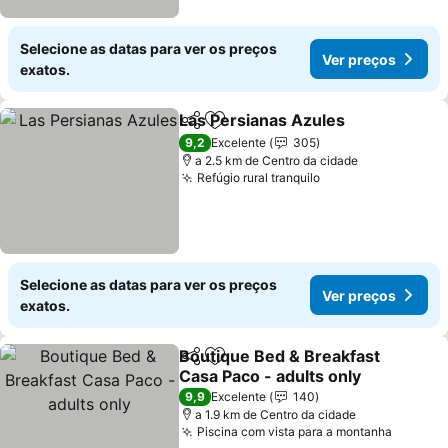
Selecione as datas para ver os preços
Ver preços
exatos.
Las Persianas Azules
Partilhar
Adicionar aos favoritos
Ver 
9,2
Excelente
305
a 2.5 km de Centro da cidade
Refúgio rural tranquilo
Ver preços
Selecione as datas para ver os preços
Ver preços
exatos.
Boutique Bed & Breakfast
Partilhar
Adicionar aos favoritos
Casa Paco - adults only
Ver preços
9,9
Excelente
140
a 1.9 km de Centro da cidade
Piscina com vista para a montanha
Ver pr