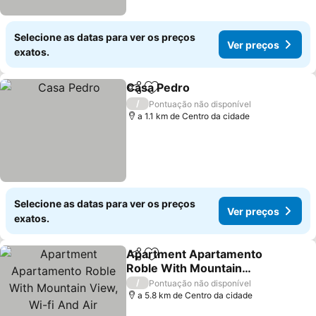
Selecione as datas para ver os preços
Ver preços
exatos.
Casa Pedro
Partilhar
Adicionar aos favoritos
Ver preços
/
Pontuação não disponível
a 1.1 km de Centro da cidade
Selecione as datas para ver os preços
Ver preços
exatos.
Apartment Apartamento
Partilhar
Adicionar aos favoritos
Roble With Mountain
View, Wi-fi And Air
Ver preços
/
Pontuação não disponível
Conditioning
a 5.8 km de Centro da cidade