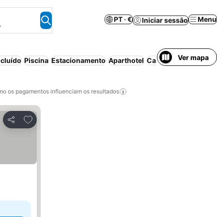
PT · €
Menu
Iniciar sessão
.
Ver mapa
cluído
Piscina
Estacionamento
Aparthotel
Cancelamento gratui
o os pagamentos influenciam os resultados
Adicionar aos favoritos
Partilhar