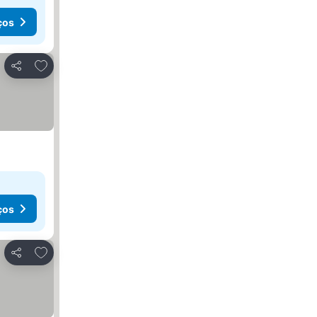
ços
Adicionar aos favoritos
Partilhar
ços
Adicionar aos favoritos
Partilhar