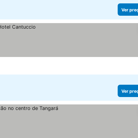
Ver pre
Ver pre