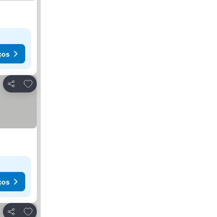
ços
Adicionar aos favoritos
Partilhar
ços
Adicionar aos favoritos
Partilhar