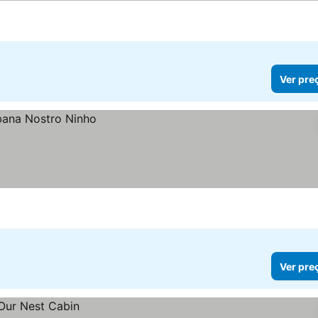
Ver pre
Ver pre