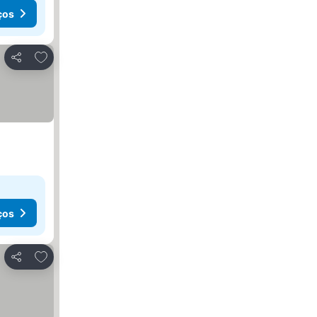
ços
Adicionar aos favoritos
Partilhar
ços
Adicionar aos favoritos
Partilhar