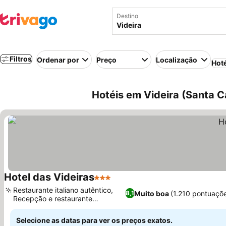
Destino
Filtros
Ordenar por
Preço
Localização
Hot
Hotéis em Videira (Santa Ca
Hotel das Videiras
3 Estrelas
Restaurante italiano autêntico,
Muito boa
(1.210 pontuaçõ
8,1
Recepção e restaurante
reformados
Selecione as datas para ver os preços exatos.