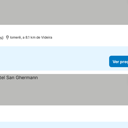
s)
Iomerê, a 8.1 km de Videira
Ver pre