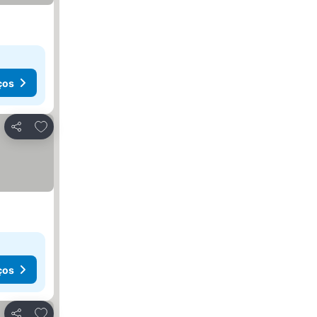
ços
Adicionar aos favoritos
Partilhar
ços
Adicionar aos favoritos