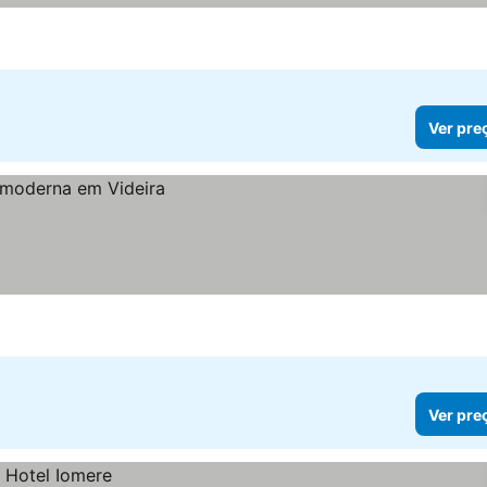
Ver pre
Ver pre