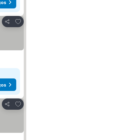
ços
Adicionar aos favoritos
Partilhar
ços
Adicionar aos favoritos
Partilhar