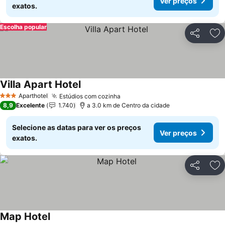
Ver preços
exatos.
Escolha popular
Partilhar
Ad
Villa Apart Hotel
Aparthotel
Estúdios com cozinha
3 Estrelas
8,9
Excelente
1.740
a 3.0 km de Centro da cidade
Selecione as datas para ver os preços
Ver preços
exatos.
Partilhar
Ad
Map Hotel