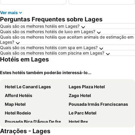
Ver mais
Perguntas Frequentes sobre Lages
Quais são os melhores hotéis em Lages?
Quais são os melhores hotéis de luxo em Lages?
Quais são os melhores hotéis que aceitam animais de estimação em
Lages?
Quais são os melhores hotéis com spa em Lages?
Quais são os melhores hotéis com piscina em Lages?
Hotéis em Lages
Estes hotéis também poderão interessá-lo...
Hotel Le Canard Lages
Lages Plaza Hotel
Afford Hotéis
Zago Hotel
Map Hotel
Pousada Irmãs Franciscanas
Hotel Rodeio
Le Parc Motel
Pousada Bica D'Água De frente BR 282
Hotel Rex
Atrações - Lages
Villages Motel
Ideal Lages Hotel