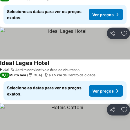
Selecione as datas para ver os preços
Ver preços
exatos.
Partilhar
Ad
Ideal Lages Hotel
Hotel
Jardim convidativo e área de churrasco
8,0
Muito boa
304
a 1.5 km de Centro da cidade
Selecione as datas para ver os preços
Ver preços
exatos.
Partilhar
Ad