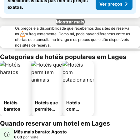
Selecione as datas para ver os preços
Ver preços
exatos.
Mostrar mais
Os preços e a disponibilidade que recebemos dos sites de reserva
mudam frequentemente. Como tal, pode haver diferenças entre as
ofertas que consulta no trivago e os preços que estão disponíveis
nos sites de reserva.
Categorias de hotéis populares em Lages
Hotéis
Hotéis que
Hotéis
baratos
permitem
com
animais
estaciona
mento
Quando reservar um hotel em Lages
Mês mais barato: Agosto
€ 63
por noite