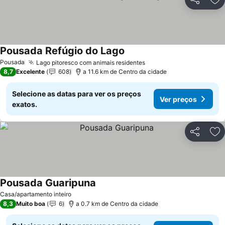
Partilhar
Ad
Pousada Refúgio do Lago
Pousada
Lago pitoresco com animais residentes
8,7
Excelente
608
a 11.6 km de Centro da cidade
Selecione as datas para ver os preços
Ver preços
exatos.
Partilhar
Ad
Pousada Guaripuna
Casa/apartamento inteiro
8,3
Muito boa
6
a 0.7 km de Centro da cidade