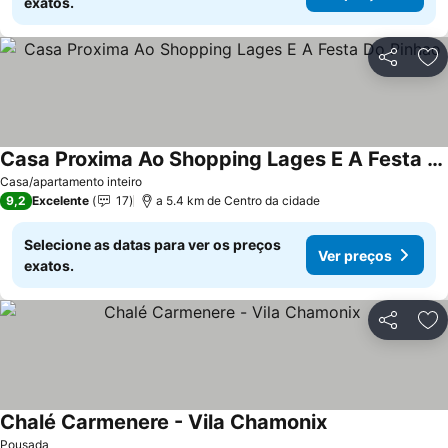
exatos.
Partilhar
Ad
Casa Proxima Ao Shopping Lages E A Festa Do Pinhao
Casa/apartamento inteiro
9,2
Excelente
17
a 5.4 km de Centro da cidade
Selecione as datas para ver os preços
Ver preços
exatos.
Partilhar
Ad
Chalé Carmenere - Vila Chamonix
Pousada