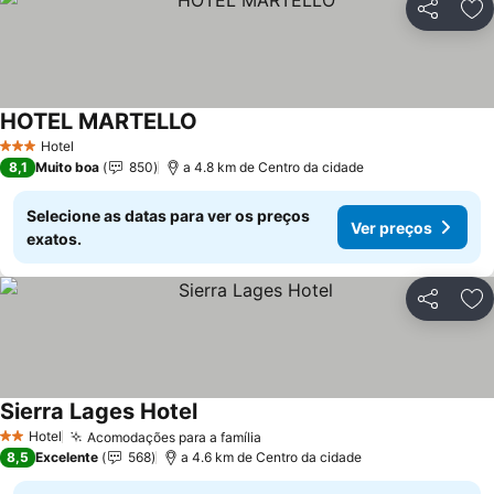
Partilhar
Ad
HOTEL MARTELLO
Hotel
3 Estrelas
8,1
Muito boa
850
a 4.8 km de Centro da cidade
Selecione as datas para ver os preços
Ver preços
exatos.
Partilhar
Ad
Sierra Lages Hotel
Hotel
Acomodações para a família
2 Estrelas
8,5
Excelente
568
a 4.6 km de Centro da cidade