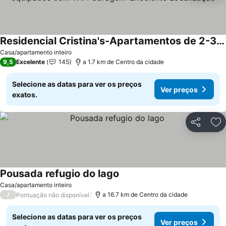
Residencial Cristina's-Apartamentos de 2-3 Quartos equipados com WiFi Garagem-Excelente Localização
Casa/apartamento inteiro
9,5
Excelente
145
a 1.7 km de Centro da cidade
Selecione as datas para ver os preços
Ver preços
exatos.
Partilhar
Ad
Pousada refugio do lago
Casa/apartamento inteiro
/
a 16.7 km de Centro da cidade
Pontuação não disponível
Selecione as datas para ver os preços
Ver preços