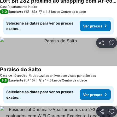
Loft BR 282 próximo ao shopping com Ar-condicionado
Casa/apartamento inteiro
9,0
Excelente
183
a 4.3 km de Centro da cidade
Selecione as datas para ver os preços
Ver preços
exatos.
Partilhar
Ad
Paraíso do Salto
Casa de hóspedes
Jacuzzi ao ar livre com vistas panorâmicas
9,8
Excelente
157
a 14.6 km de Centro da cidade
Selecione as datas para ver os preços
Ver preços
exatos.
Partilhar
Ad