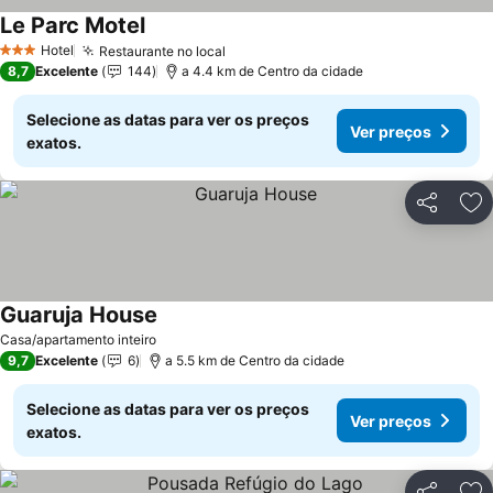
Le Parc Motel
Hotel
Restaurante no local
3 Estrelas
8,7
Excelente
144
a 4.4 km de Centro da cidade
Selecione as datas para ver os preços
Ver preços
exatos.
Partilhar
Ad
Guaruja House
Casa/apartamento inteiro
9,7
Excelente
6
a 5.5 km de Centro da cidade
Selecione as datas para ver os preços
Ver preços
exatos.