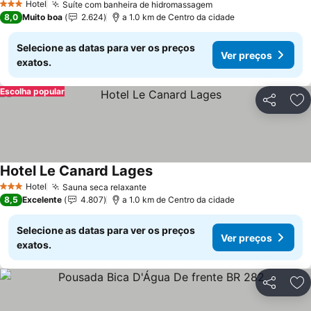
Hotel
Suíte com banheira de hidromassagem
3 Estrelas
8,0
Muito boa
2.624
a 1.0 km de Centro da cidade
Selecione as datas para ver os preços
Ver preços
exatos.
Escolha popular
Partilhar
Ad
Hotel Le Canard Lages
Hotel
Sauna seca relaxante
3 Estrelas
8,5
Excelente
4.807
a 1.0 km de Centro da cidade
Selecione as datas para ver os preços
Ver preços
exatos.
Partilhar
Ad