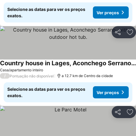
Selecione as datas para ver os preços
Ver preços
exatos.
Partilhar
Ad
Country house in Lages, Aconchego Serrano, with outdoor hot tub.
Casa/apartamento inteiro
/
a 12.7 km de Centro da cidade
Pontuação não disponível
Selecione as datas para ver os preços
Ver preços
exatos.
Partilhar
Ad