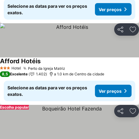
Selecione as datas para ver os preços
Ver preços
exatos.
Partilhar
Ad
Afford Hotéis
Hotel
Perto da Igreja Matriz
3 Estrelas
8,5
Excelente
1.402
a 1.0 km de Centro da cidade
Selecione as datas para ver os preços
Ver preços
exatos.
Escolha popular
Partilhar
Ad