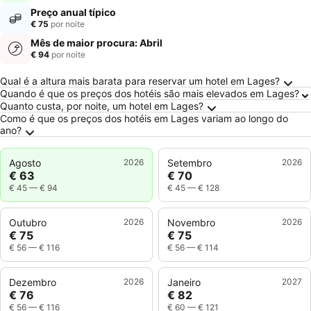
Preço anual típico
€ 75
por noite
Mês de maior procura: Abril
€ 94
por noite
Perguntas Frequentes sobre Lages
Qual é a altura mais barata para reservar um hotel em Lages?
Quando é que os preços dos hotéis são mais elevados em Lages?
Quanto custa, por noite, um hotel em Lages?
Como é que os preços dos hotéis em Lages variam ao longo do
ano?
Agosto
2026
Setembro
2026
€ 63
€ 70
€ 45
—
€ 94
€ 45
—
€ 128
Outubro
2026
Novembro
2026
€ 75
€ 75
€ 56
—
€ 116
€ 56
—
€ 114
Dezembro
2026
Janeiro
2027
€ 76
€ 82
€ 56
—
€ 116
€ 60
—
€ 121