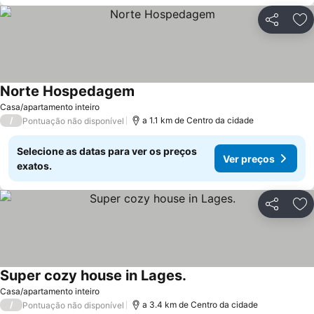
Partilhar
Ad
Norte Hospedagem
Casa/apartamento inteiro
/
a 1.1 km de Centro da cidade
Pontuação não disponível
Selecione as datas para ver os preços
Ver preços
exatos.
Partilhar
Ad
Super cozy house in Lages.
Casa/apartamento inteiro
/
a 3.4 km de Centro da cidade
Pontuação não disponível