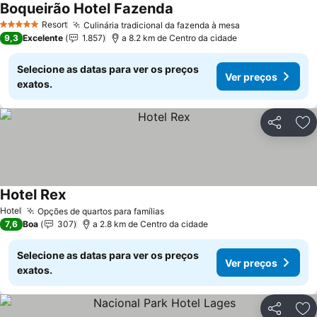
Boqueirão Hotel Fazenda
Resort
Culinária tradicional da fazenda à mesa
5 Estrelas
9,3
Excelente
1.857
a 8.2 km de Centro da cidade
Selecione as datas para ver os preços
Ver preços
exatos.
Partilhar
Ad
Hotel Rex
Hotel
Opções de quartos para famílias
7,6
Boa
307
a 2.8 km de Centro da cidade
Selecione as datas para ver os preços
Ver preços
exatos.
Partilhar
Ad