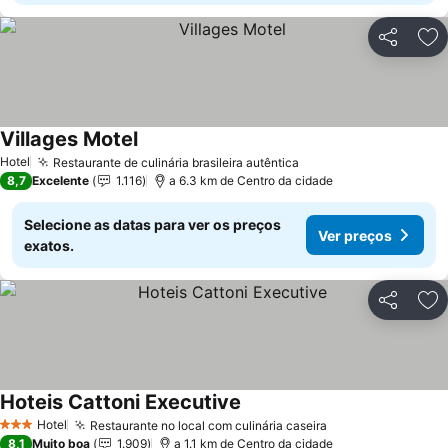
Partilhar
Ad
Villages Motel
Hotel
Restaurante de culinária brasileira autêntica
8,7
Excelente
1.116
a 6.3 km de Centro da cidade
Selecione as datas para ver os preços
Ver preços
exatos.
Partilhar
Ad
Hoteis Cattoni Executive
Hotel
Restaurante no local com culinária caseira
3 Estrelas
8,1
Muito boa
1.909
a 1.1 km de Centro da cidade