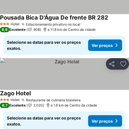
Pousada Bica D'Água De frente BR 282
Hotel
Estacionamento privativo no local
3 Estrelas
8,9
Excelente
908
a 11.8 km de Centro da cidade
Selecione as datas para ver os preços
Ver preços
exatos.
Partilhar
Ad
Zago Hotel
Hotel
Restaurante de culinária brasileira
3 Estrelas
8,7
Excelente
2.020
a 1.6 km de Centro da cidade
Selecione as datas para ver os preços
Ver preços
exatos.