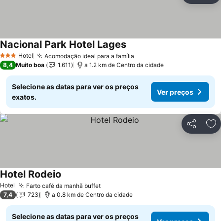
Nacional Park Hotel Lages
Hotel
Acomodação ideal para a família
3 Estrelas
8,4
Muito boa
1.611
a 1.2 km de Centro da cidade
Selecione as datas para ver os preços
Ver preços
exatos.
Partilhar
Ad
Hotel Rodeio
Hotel
Farto café da manhã buffet
7,4
723
a 0.8 km de Centro da cidade
Selecione as datas para ver os preços