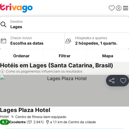
Favoritos
Iniciar
Me
Destino
Lages
Check-in/out
Hóspedes e quartos
Escolha as datas
2 hóspedes, 1 quarto.
Ordenar
Filtrar
Mapa
Hotéis em Lages (Santa Catarina, Brasil)
Como os pagamentos influenciam os resultados
Partilhar
Ad
Lages Plaza Hotel
Hotel
Centro de fitness bem equipado
8,7
Excelente
2.941
a 1.1 km de Centro da cidade