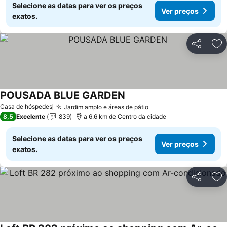
Selecione as datas para ver os preços
Ver preços
exatos.
Partilhar
Ad
POUSADA BLUE GARDEN
Casa de hóspedes
Jardim amplo e áreas de pátio
8,5
Excelente
839
a 6.6 km de Centro da cidade
Selecione as datas para ver os preços
Ver preços
exatos.
Partilhar
Ad