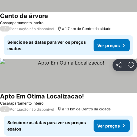
Canto da árvore
Casa/apartamento inteiro
/
a 1.7 km de Centro da cidade
Pontuação não disponível
Selecione as datas para ver os preços
Ver preços
exatos.
Partilhar
Ad
Apto Em Otima Localizacao!
Casa/apartamento inteiro
/
a 1.1 km de Centro da cidade
Pontuação não disponível
Selecione as datas para ver os preços
Ver preços
exatos.