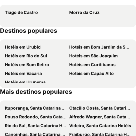
Nacional Hotel Coral
Pousada Nativa Lages
Tiago de Castro
Morro da Cruz
Grande Hotel Lages
Fazenda Pedras Brancas
Destinos populares
Hotéis em Urubici
Hotéis em Bom Jardim da Serra
Hotéis em Rio do Sul
Hotéis em São Joaquim
Hotéis em Bom Retiro
Hotéis em Curitibanos
Hotéis em Vacaria
Hotéis em Capão Alto
Hotéis em Urupema
Mais destinos populares
Ituporanga, Santa Catarina Hotéis
Otacílio Costa, Santa Catarina Hotéis
Pouso Redondo, Santa Catarina Hotéis
Alfredo Wagner, Santa Catarina Hotéis
Rio do Sul, Santa Catarina Hotéis
Videira, Santa Catarina Hotéis
Canoinhas, Santa Catarina Hotéis
Fraiburgo, Santa Catarina Hotéis