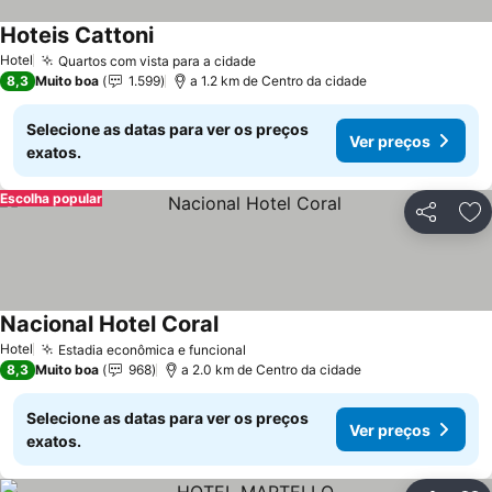
Hoteis Cattoni
Hotel
Quartos com vista para a cidade
8,3
Muito boa
1.599
a 1.2 km de Centro da cidade
Selecione as datas para ver os preços
Ver preços
exatos.
Escolha popular
Partilhar
Ad
Nacional Hotel Coral
Hotel
Estadia econômica e funcional
8,3
Muito boa
968
a 2.0 km de Centro da cidade
Selecione as datas para ver os preços
Ver preços
exatos.