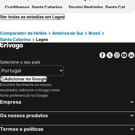
Curitibanos, Santa Catarina Hotéis
Doutor Pedrinho, Santa Catarina Hotéis
Caçador, Santa Catarina Hotéis
Santa Cecília, Santa Catarina Hotéis
Ver todas as estadias em Lages
Rio de Janeiro, Rio de Janeiro Hotéis
São Paulo, São Paulo Hotéis
Comparador de Hotéis
América do Sul
Brasil
Fortaleza, Ceará Hotéis
Natal, Rio Grande do Norte Hotéis
Santa Catarina
Lages
Foz do Iguaçu, Paraná Hotéis
Porto de Galinhas, Pernambuco Hotéis
Salvador, Bahia Hotéis
Maceió, Alagoas Hotéis
Facebook
Twitter
Insta
Yo
Porto Seguro, Bahia Hotéis
Selecione o seu país
Adicionar no Google
Encontre facilmente os nossos
resultados: adicione o trivago como
fonte preferencial no Google.
Empresa
Os nossos produtos
Termos e políticas