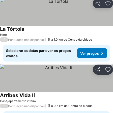
Partilhar
Ad
La Tórtola
Hotel
/
a 1.0 km de Centro da cidade
Pontuação não disponível
Selecione as datas para ver os preços
Ver preços
exatos.
Partilhar
Ad
Arribes Vida Ii
Casa/apartamento inteiro
/
a 0.5 km de Centro da cidade
Pontuação não disponível