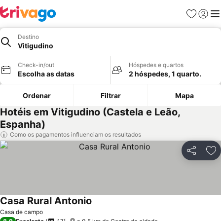
Favoritos
Iniciar
Me
Destino
Vitigudino
Check-in/out
Hóspedes e quartos
Escolha as datas
2 hóspedes, 1 quarto.
Ordenar
Filtrar
Mapa
Hotéis em Vitigudino (Castela e Leão,
Espanha)
Como os pagamentos influenciam os resultados
Partilhar
Ad
Casa Rural Antonio
Casa de campo