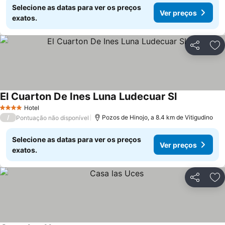
Selecione as datas para ver os preços
Ver preços
exatos.
Partilhar
Ad
El Cuarton De Ines Luna Ludecuar Sl
Hotel
4 Estrelas
/
Pozos de Hinojo, a 8.4 km de Vitigudino
Pontuação não disponível
Selecione as datas para ver os preços
Ver preços
exatos.
Partilhar
Ad