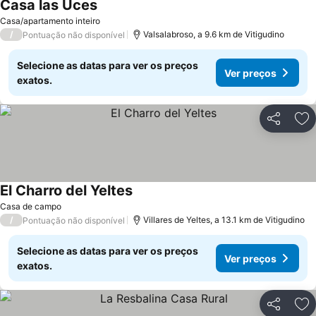
Casa las Uces
Casa/apartamento inteiro
/
Valsalabroso, a 9.6 km de Vitigudino
Pontuação não disponível
Selecione as datas para ver os preços
Ver preços
exatos.
Partilhar
Ad
El Charro del Yeltes
Casa de campo
/
Villares de Yeltes, a 13.1 km de Vitigudino
Pontuação não disponível
Selecione as datas para ver os preços
Ver preços
exatos.
Partilhar
Ad