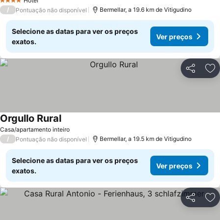
Hotel
4 Estrelas
/
Bermellar, a 19.6 km de Vitigudino
Pontuação não disponível
Selecione as datas para ver os preços
Ver preços
exatos.
Partilhar
Ad
Orgullo Rural
Casa/apartamento inteiro
/
Bermellar, a 19.5 km de Vitigudino
Pontuação não disponível
Selecione as datas para ver os preços
Ver preços
exatos.
Partilhar
Ad