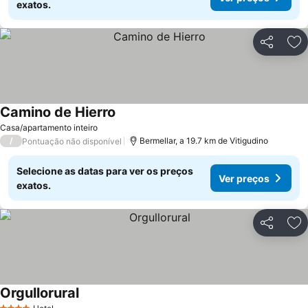
exatos.
Partilhar
Ad
Camino de Hierro
Casa/apartamento inteiro
/
Bermellar, a 19.7 km de Vitigudino
Pontuação não disponível
Selecione as datas para ver os preços
Ver preços
exatos.
Partilhar
Ad
Orgullorural