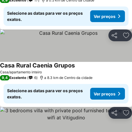
8,9
Excelente
17
a 0.5 km de Centro da cidade
Selecione as datas para ver os preços
Ver preços
exatos.
Partilhar
Ad
Casa Rural Caenia Grupos
Casa/apartamento inteiro
9,4
Excelente
6
a 8.3 km de Centro da cidade
Selecione as datas para ver os preços
Ver preços
exatos.
Partilhar
Ad