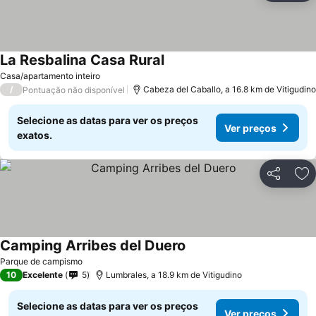
La Resbalina Casa Rural
Casa/apartamento inteiro
/
Cabeza del Caballo, a 16.8 km de Vitigudino
Pontuação não disponível
Selecione as datas para ver os preços
Ver preços
exatos.
Partilhar
Ad
Camping Arribes del Duero
Parque de campismo
10
Excelente
5
Lumbrales, a 18.9 km de Vitigudino
Selecione as datas para ver os preços
Ver preços