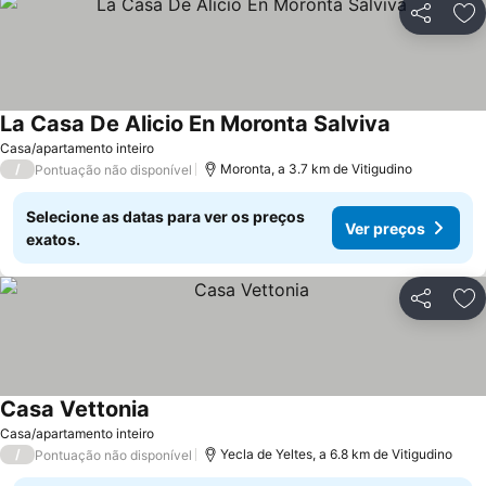
Partilhar
Ad
La Casa De Alicio En Moronta Salviva
Casa/apartamento inteiro
/
Moronta, a 3.7 km de Vitigudino
Pontuação não disponível
Selecione as datas para ver os preços
Ver preços
exatos.
Partilhar
Ad
Casa Vettonia
Casa/apartamento inteiro
/
Yecla de Yeltes, a 6.8 km de Vitigudino
Pontuação não disponível