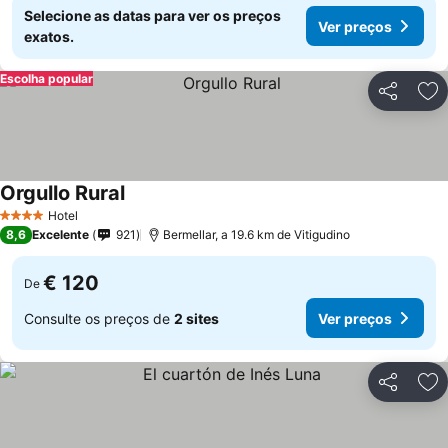
Selecione as datas para ver os preços
Ver preços
exatos.
Escolha popular
Partilhar
Ad
Orgullo Rural
Hotel
4 Estrelas
8,6
Excelente
921
Bermellar, a 19.6 km de Vitigudino
€ 120
De
Consulte os preços de
2 sites
Ver preços
Partilhar
Ad