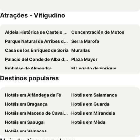
Atrações - Vitigudino
Aldeia Histórica de Castelo Rodrigo
Concentración de Motos
Parque Natural de Arribes del Duero
Serra Marofa
Casa de los Enríquez de Soria
Murallas
Palacio del Conde de Alba de Yeltes
Plaza Mayor
Embalse de Almendra
El Legado de Enrique
Destinos populares
Casco antiguo Población incluida en el recinto de murallas de Ciudad Rodrigo
Puerta del Sol
Monasterio de la Caridad
Hotéis em Alfândega da Fé
Hotéis em Salamanca
Hotéis em Bragança
Hotéis em Guarda
Hotéis em Macedo de Cavaleiros
Hotéis em Mirandela
Hotéis em Sabugal
Hotéis em Mêda
Hotéis em Valpaços