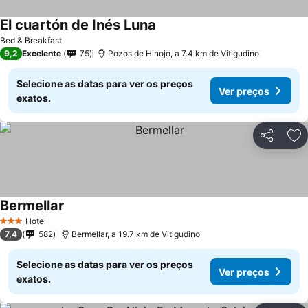
El cuartón de Inés Luna
Bed & Breakfast
9,2
Excelente
75
Pozos de Hinojo, a 7.4 km de Vitigudino
Selecione as datas para ver os preços
Ver preços
exatos.
Partilhar
Ad
Bermellar
Hotel
3 Estrelas
7,4
582
Bermellar, a 19.7 km de Vitigudino
Selecione as datas para ver os preços
Ver preços
exatos.