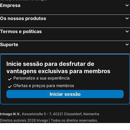
La Lastrilla, Castela e Leão Hotéis
Islantilla, Andaluzia Hotéis
Empresa
Madrid, Madrid Hotéis
Benidorm, Valência Hotéis
Os nossos produtos
Sevilha, Andaluzia Hotéis
Barcelona, Catalunha Hotéis
Vigo, Galiza Hotéis
Sangenjo, Galiza Hotéis
Termos e políticas
Isla Cristina, Andaluzia Hotéis
Isla Canela, Andaluzia Hotéis
Suporte
Inicie sessão para desfrutar de
vantagens exclusivas para membros
Personalize a sua experiência
Ofertas e preços para membros
Iniciar sessão
trivago N.V.
, Kesselstraße 5 – 7, 40221 Düsseldorf, Alemanha
Direitos autorais 2026 trivago | Todos os direitos reservados.