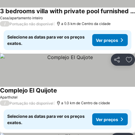
3 bedrooms villa with private pool furnished terrace and wifi at Vitigudino
Casa/apartamento inteiro
/
a 0.5 km de Centro da cidade
Pontuação não disponível
Selecione as datas para ver os preços
Ver preços
exatos.
Partilhar
Ad
Complejo El Quijote
Aparthotel
/
a 1.0 km de Centro da cidade
Pontuação não disponível
Selecione as datas para ver os preços
Ver preços
exatos.