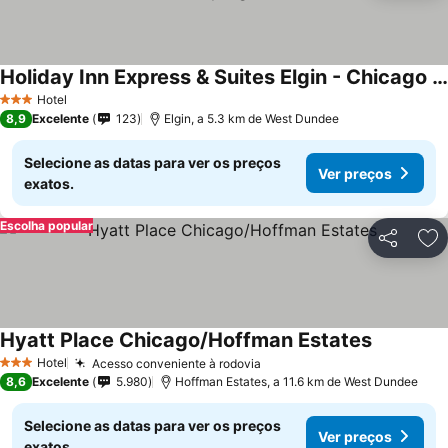
Holiday Inn Express & Suites Elgin - Chicago Northwest By Ihg
Ver preços
Hotel
3 Estrelas
8,9
Excelente
123
Elgin, a 5.3 km de West Dundee
Selecione as datas para ver os preços
Ver preços
exatos.
Escolha popular
Partilhar
Ad
Hyatt Place Chicago/Hoffman Estates
Ver preço
Hotel
Acesso conveniente à rodovia
Ver preços
3 Estrelas
8,6
Excelente
5.980
Hoffman Estates, a 11.6 km de West Dundee
Selecione as datas para ver os preços
Ver preços
exatos.