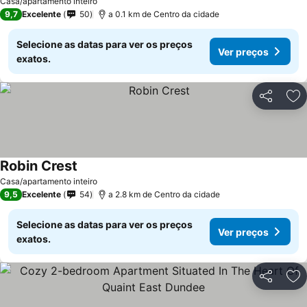
Ver preços
Casa/apartamento inteiro
9,7
Excelente
50
a 0.1 km de Centro da cidade
Selecione as datas para ver os preços
Ver preços
exatos.
Partilhar
Ad
Robin Crest
Ver preços
Casa/apartamento inteiro
9,5
Excelente
54
a 2.8 km de Centro da cidade
Selecione as datas para ver os preços
Ver preços
exatos.
Partilhar
Ad