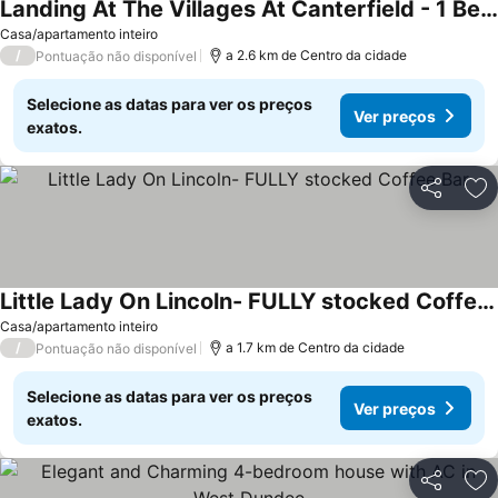
Landing At The Villages At Canterfield - 1 Bedroom In West Dundee
Ver preços
Casa/apartamento inteiro
/
a 2.6 km de Centro da cidade
Pontuação não disponível
Selecione as datas para ver os preços
Ver preços
exatos.
Partilhar
Ad
Little Lady On Lincoln- FULLY stocked Coffee Bar
Ver preços
Casa/apartamento inteiro
/
a 1.7 km de Centro da cidade
Pontuação não disponível
Selecione as datas para ver os preços
Ver preços
exatos.
Partilhar
Ad