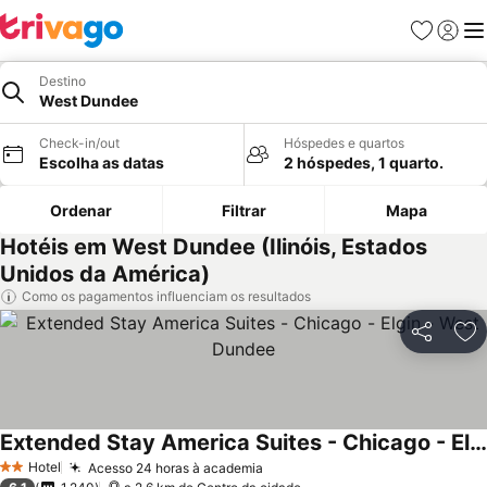
Favoritos
Iniciar
Me
Destino
West Dundee
Check-in/out
Hóspedes e quartos
Escolha as datas
2 hóspedes, 1 quarto.
Ordenar
Filtrar
Mapa
Hotéis em West Dundee (Ilinóis, Estados
Unidos da América)
Como os pagamentos influenciam os resultados
Partilhar
Ad
Extended Stay America Suites - Chicago - Elgin - West Dundee
Ver preços
Hotel
Acesso 24 horas à academia
Ver preços
2 Estrelas