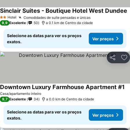
Sinclair Suites - Boutique Hotel West Dundee
V
Hotel
Comodidades de suíte pensadas e únicas
Ver preços
2 Estrelas
9,9
Excelente
50
a 0.1 km de Centro da cidade
Selecione as datas para ver os preços
Ver preços
exatos.
Partilhar
Ad
Downtown Luxury Farmhouse Apartment #1
Ve
Casa/apartamento inteiro
9,7
Excelente
34
a 0.0 km de Centro da cidade
Selecione as datas para ver os preços
Ver preços
exatos.