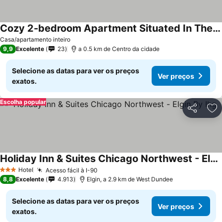
Cozy 2-bedroom Apartment Situated In The Heart Of Quaint East Dundee
Ver preços
Casa/apartamento inteiro
9,9
Excelente
23
a 0.5 km de Centro da cidade
Selecione as datas para ver os preços
Ver preços
exatos.
Escolha popular
Partilhar
Ad
Holiday Inn & Suites Chicago Northwest - Elgin By Ihg
Ver preços
Hotel
Acesso fácil à I-90
Ver preços
3 Estrelas
8,8
Excelente
4.913
Elgin, a 2.9 km de West Dundee
Selecione as datas para ver os preços
Ver preços
exatos.