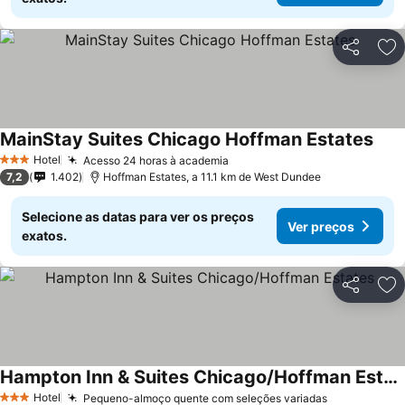
Partilhar
Ad
MainStay Suites Chicago Hoffman Estates
Ver 
Hotel
Acesso 24 horas à academia
Ver preços
3 Estrelas
7,2
1.402
Hoffman Estates, a 11.1 km de West Dundee
Selecione as datas para ver os preços
Ver preços
exatos.
Partilhar
Ad
Hampton Inn & Suites Chicago/Hoffman Estates
Ver preços
Hotel
Pequeno-almoço quente com seleções variadas
Ver preços
3 Estrelas