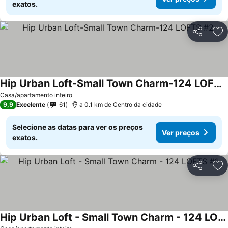
exatos.
Partilhar
Ad
Hip Urban Loft-Small Town Charm-124 LOFTS #2
Ver preços
Casa/apartamento inteiro
9,9
Excelente
61
a 0.1 km de Centro da cidade
Selecione as datas para ver os preços
Ver preços
exatos.
Partilhar
Ad
Hip Urban Loft - Small Town Charm - 124 LOFTS #1