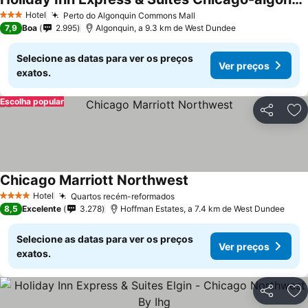
Ver preços
Hotel
Perto do Algonquin Commons Mall
Ver preços
3 Estrelas
7,9
Boa
2.995
Algonquin, a 9.3 km de West Dundee
Selecione as datas para ver os preços
Ver preços
exatos.
Escolha popular
Partilhar
Ad
Chicago Marriott Northwest
Ver preços
Hotel
Quartos recém-reformados
Ver preços
4 Estrelas
8,5
Excelente
3.278
Hoffman Estates, a 7.4 km de West Dundee
Selecione as datas para ver os preços
Ver preços
exatos.
Partilhar
Ad