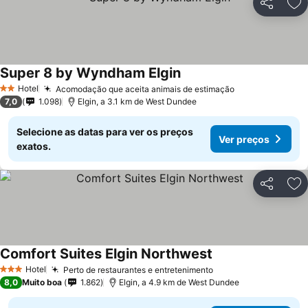
Partilhar
Ad
Super 8 by Wyndham Elgin
Ver preços
Hotel
Acomodação que aceita animais de estimação
Ver preços
2 Estrelas
7,0
1.098
Elgin, a 3.1 km de West Dundee
Selecione as datas para ver os preços
Ver preços
exatos.
Partilhar
Ad
Comfort Suites Elgin Northwest
Ver preços
Hotel
Perto de restaurantes e entretenimento
Ver preços
3 Estrelas
8,0
Muito boa
1.862
Elgin, a 4.9 km de West Dundee