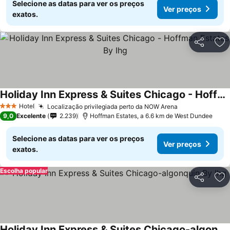
Selecione as datas para ver os preços
Ver preços
exatos.
Partilhar
Ad
Holiday Inn Express & Suites Chicago - Hoffman Estates By Ihg
Ver preços
Hotel
Localização privilegiada perto da NOW Arena
Ver preços
3 Estrelas
9,0
Excelente
2.239
Hoffman Estates, a 6.6 km de West Dundee
Selecione as datas para ver os preços
Ver preços
exatos.
Escolha popular
Partilhar
Ad
Holiday Inn Express & Suites Chicago-algonquin By Ihg