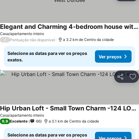
Elegant and Charming 4-bedroom house with AC in West Dundee
Ver preços
Casa/apartamento inteiro
/
a 3.2 km de Centro da cidade
Pontuação não disponível
Selecione as datas para ver os preços
Ver preços
exatos.
Partilhar
Ad
Hip Urban Loft - Small Town Charm -124 LOFTS #3
Ver preços
Casa/apartamento inteiro
9,9
Excelente
66
a 0.1 km de Centro da cidade
Selecione as datas para ver os preços
Ver preços