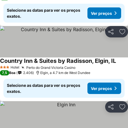
Selecione as datas para ver os preços
Ver preços
exatos.
Partilhar
Ad
Country Inn & Suites by Radisson, Elgin, IL
Ver p
Hotel
Perto do Grand Victoria Casino
Ver preços
3 Estrelas
7,5
Boa
2.406
Elgin, a 4.7 km de West Dundee
Selecione as datas para ver os preços
Ver preços
exatos.
Partilhar
Ad