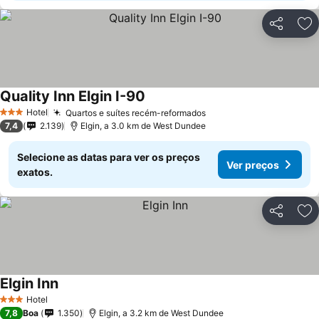
Partilhar
Ad
Quality Inn Elgin I-90
Ver preços
Hotel
Quartos e suítes recém-reformados
Ver preços
3 Estrelas
7,4
2.139
Elgin, a 3.0 km de West Dundee
Selecione as datas para ver os preços
Ver preços
exatos.
Partilhar
Ad
Elgin Inn
Ver preços
Hotel
3 Estrelas
7,8
Boa
1.350
Elgin, a 3.2 km de West Dundee