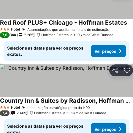
Red Roof PLUS+ Chicago - Hoffman Estates
Ve
Hotel
Acomodações que aceitam animais de estimação
Ver preço
3 Estrelas
7,8
Boa
2.265
Hoffman Estates, a 11.9 km de West Dundee
Selecione as datas para ver os preços
Ver preços
exatos.
Partilhar
Ad
Country Inn & Suites by Radisson, Hoffman Estates, IL
Ver preços
Hotel
Localização estratégica perto da I-90
Ver preços
3 Estrelas
7,4
2.469
Hoffman Estates, a 11.6 km de West Dundee
Selecione as datas para ver os preços
Ver preços
exatos.