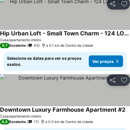
Partilhar
Ad
Hip Urban Loft - Small Town Charm - 124 LOFTS #4
Ver preços
Casa/apartamento inteiro
9,7
Excelente
43
a 0.1 km de Centro da cidade
Selecione as datas para ver os preços
Ver preços
exatos.
Partilhar
Ad
Downtown Luxury Farmhouse Apartment #2
V
Casa/apartamento inteiro
9,8
Excelente
17
a 0.0 km de Centro da cidade