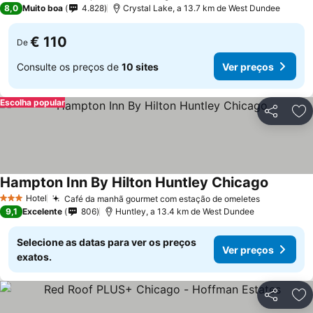
8,0
Muito boa
4.828
Crystal Lake, a 13.7 km de West Dundee
€ 110
De
Consulte os preços de
10 sites
Ver preços
Escolha popular
Partilhar
Ad
Hampton Inn By Hilton Huntley Chicago
Ver pre
Hotel
Café da manhã gourmet com estação de omeletes
Ver preço
3 Estrelas
9,1
Excelente
806
Huntley, a 13.4 km de West Dundee
Selecione as datas para ver os preços
Ver preços
exatos.
Partilhar
Ad