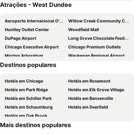
Atrações - West Dundee
Aeroporto Internacional O'Hare
Willow Creek Community Church
Huntley Outlet Center
Woodfield Mall
DuPage Airport
Long Grove Chocolate Festival
Chicago Executive Airport
Chicago Premium Outlets
Morton Arboretum
Waukegan Regional Airport
Destinos populares
Kilbourn Park
Hollywood Park
Forest Glen
Ski Four Lakes
Hotéis em Chicago
Hotéis em Rosemont
Hermosa
Hotéis em Park Ridge
Hotéis em Elk Grove Village
Hotéis em Schiller Park
Hotéis em Bensenville
Hotéis em Schaumburg
Hotéis em Deerfield
Hotéis em Oak Brook
Mais destinos populares