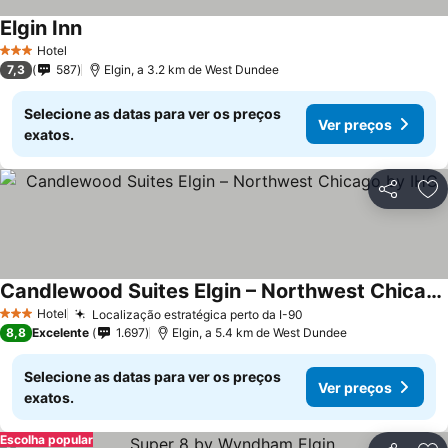
Elgin Inn
Ver preços
Hotel
3 Estrelas
7,3
587
Elgin, a 3.2 km de West Dundee
Selecione as datas para ver os preços
Ver preços
exatos.
Partilhar
Ad
Candlewood Suites Elgin – Northwest Chicago by IHG
Ver preços
Hotel
Localização estratégica perto da I-90
Ver preços
3 Estrelas
8,8
Excelente
1.697
Elgin, a 5.4 km de West Dundee
Selecione as datas para ver os preços
Ver preços
exatos.
Escolha popular