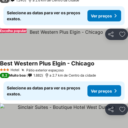
6,1
1.240
a 2.6 km de Centro da cidade
Selecione as datas para ver os preços
Ver preços
exatos.
Escolha popular
Partilhar
Ad
Best Western Plus Elgin - Chicago
Ver preços
Hotel
Pátio exterior espaçoso
Ver preços
3 Estrelas
8,2
Muito boa
1.882
a 2.7 km de Centro da cidade
Selecione as datas para ver os preços
Ver preços
exatos.
Partilhar
Ad