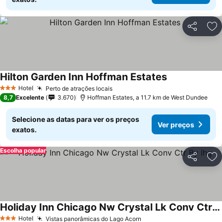
Partilhar
Ad
Hilton Garden Inn Hoffman Estates
Ver preços
Hotel
Perto de atrações locais
Ver preços
3 Estrelas
8,7
Excelente
3.670
Hoffman Estates, a 11.7 km de West Dundee
Selecione as datas para ver os preços
Ver preços
exatos.
Escolha popular
Partilhar
Ad
Holiday Inn Chicago Nw Crystal Lk Conv Ctr By Ihg
Ver preços
Hotel
Vistas panorâmicas do Lago Acorn
Ver preços
3 Estrelas