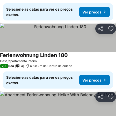
Selecione as datas para ver os preços
Ver preços
exatos.
Partilhar
Ad
Ferienwohnung Linden 180
Casa/apartamento inteiro
7,5
Boa
4
a 6.8 km de Centro da cidade
Selecione as datas para ver os preços
Ver preços
exatos.
Partilhar
Ad