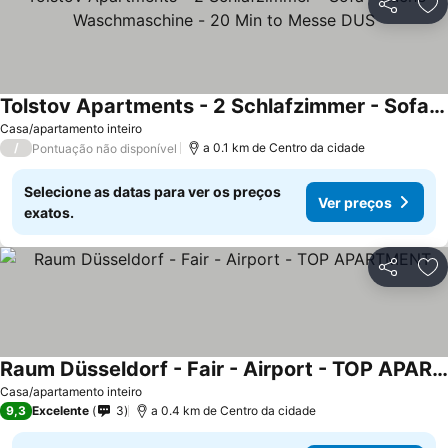
Partilhar
Ad
Tolstov Apartments - 2 Schlafzimmer - Sofa - Küche - Waschmaschine - 20 Min to Messe DUS
Casa/apartamento inteiro
/
a 0.1 km de Centro da cidade
Pontuação não disponível
Selecione as datas para ver os preços
Ver preços
exatos.
Partilhar
Ad
Raum Düsseldorf - Fair - Airport - TOP APARTMENT
Casa/apartamento inteiro
9,3
Excelente
3
a 0.4 km de Centro da cidade