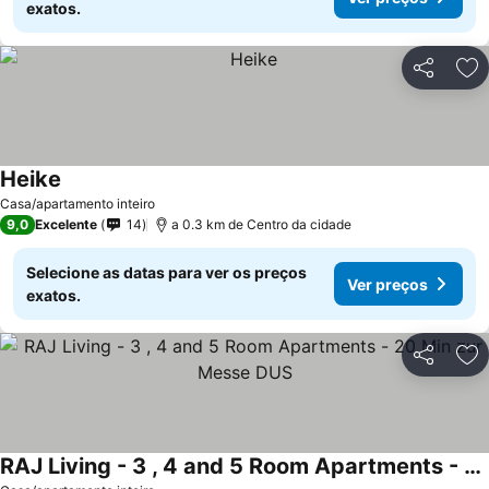
exatos.
Partilhar
Ad
Heike
Casa/apartamento inteiro
9,0
Excelente
14
a 0.3 km de Centro da cidade
Selecione as datas para ver os preços
Ver preços
exatos.
Partilhar
Ad
RAJ Living - 3 , 4 and 5 Room Apartments - 20 Min zur Messe DUS