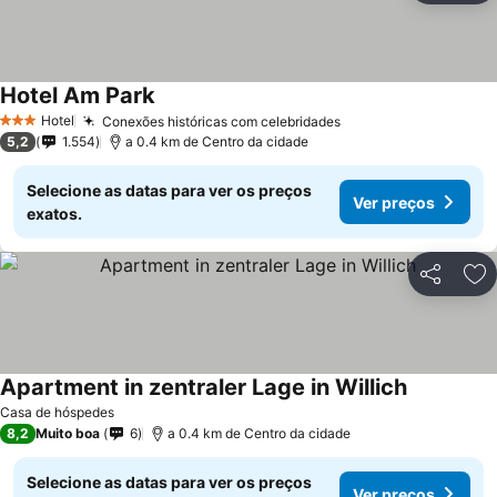
Hotel Am Park
Hotel
Conexões históricas com celebridades
3 Estrelas
5,2
1.554
a 0.4 km de Centro da cidade
Selecione as datas para ver os preços
Ver preços
exatos.
Partilhar
Ad
Apartment in zentraler Lage in Willich
Casa de hóspedes
8,2
Muito boa
6
a 0.4 km de Centro da cidade
Selecione as datas para ver os preços
Ver preços