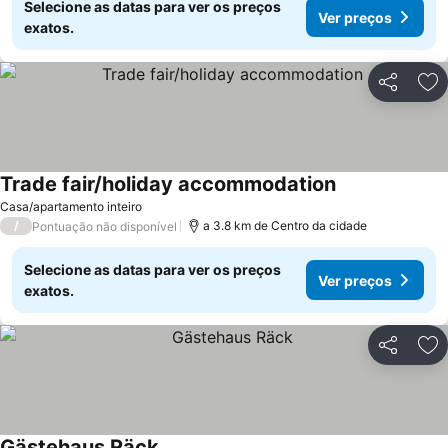
Selecione as datas para ver os preços
Ver preços
exatos.
Partilhar
Ad
Trade fair/holiday accommodation
Casa/apartamento inteiro
/
a 3.8 km de Centro da cidade
Pontuação não disponível
Selecione as datas para ver os preços
Ver preços
exatos.
Partilhar
Ad
Gästehaus Räck