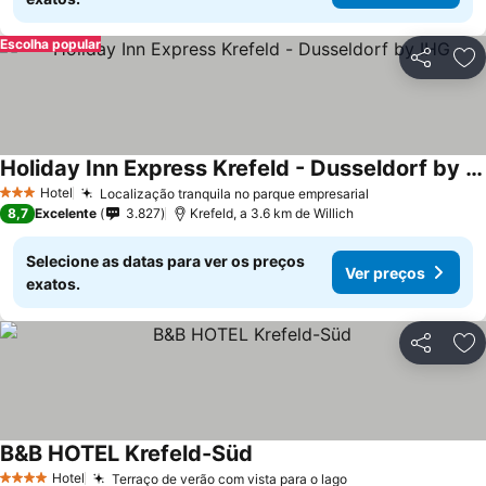
Escolha popular
Partilhar
Ad
Holiday Inn Express Krefeld - Dusseldorf by IHG
Hotel
Localização tranquila no parque empresarial
3 Estrelas
8,7
Excelente
3.827
Krefeld, a 3.6 km de Willich
Selecione as datas para ver os preços
Ver preços
exatos.
Partilhar
Ad
B&B HOTEL Krefeld-Süd
Hotel
Terraço de verão com vista para o lago
4 Estrelas