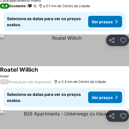
Casa/apartamento inteiro
8,8
Excelente
5
a 0.1 km de Centro da cidade
Selecione as datas para ver os preços
Ver preços
exatos.
Partilhar
Ad
Roatel Willich
Hotel
/
a 3.4 km de Centro da cidade
Pontuação não disponível
Selecione as datas para ver os preços
Ver preços
exatos.
Partilhar
Ad