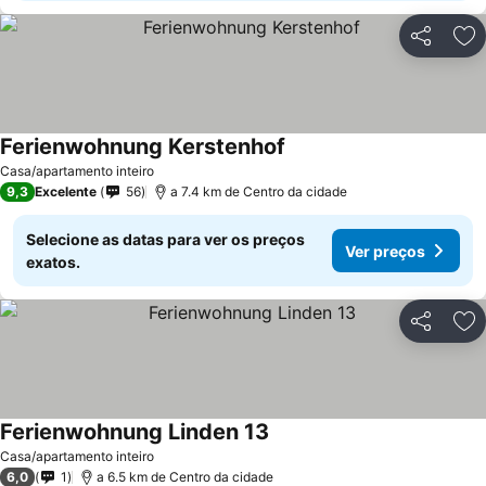
Partilhar
Ad
Ferienwohnung Kerstenhof
Casa/apartamento inteiro
9,3
Excelente
56
a 7.4 km de Centro da cidade
Selecione as datas para ver os preços
Ver preços
exatos.
Partilhar
Ad
Ferienwohnung Linden 13
Casa/apartamento inteiro
6,0
1
a 6.5 km de Centro da cidade