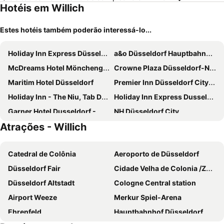
Hotéis em Willich
Estes hotéis também poderão interessá-lo...
Holiday Inn Express Düsseldorf - Hauptbahnhof By Ihg
a&o Düsseldorf Hauptbahnhof
McDreams Hotel Mönchengladbach
Crowne Plaza Düsseldorf-Neuss by IHG
Maritim Hotel Düsseldorf
Premier Inn Düsseldorf City Friedrichstadt
Holiday Inn - The Niu, Tab Dusseldorf Main Station By Ihg
Holiday Inn Express Dusseldorf - City North By Ihg
Garner Hotel Dusseldorf - Main Station By Ihg
NH Düsseldorf City
Atrações - Willich
Hilton Dusseldorf
ibis Duesseldorf Airport
H2 Hotel Düsseldorf City
Premier Inn Düsseldorf City Centre
Catedral de Colônia
Aeroporto de Düsseldorf
carathotel Düsseldorf City
INNSiDE by Meliá Düsseldorf Seestern
Düsseldorf Fair
Cidade Velha de Colonia /Zona antiga de Colonia
Holiday Inn - The Niu, Hub Dusseldorf Messe By Ihg
Hotel Krefelder Hof
Düsseldorf Altstadt
Cologne Central station
Hotel Domo
Holiday Inn Dusseldorf City Toulouser All. By Ihg
Airport Weeze
Merkur Spiel-Arena
Maritim Grafschaft Schmallenberg
Novotel Düsseldorf City West
Ehrenfeld
Hauptbahnhof Düsseldorf
H2 Hotel Düsseldorf Seestern
Hotel Ambassador Duesseldorf