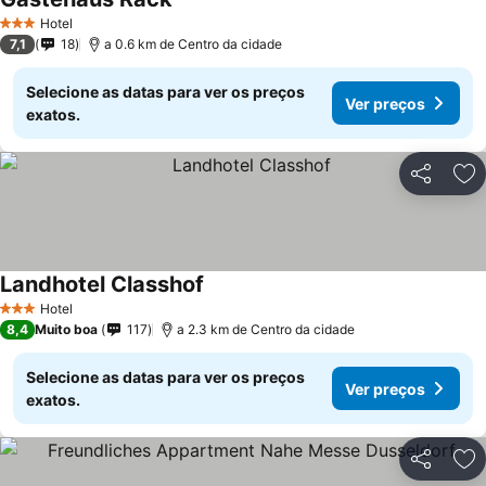
Hotel
3 Estrelas
7,1
18
a 0.6 km de Centro da cidade
Selecione as datas para ver os preços
Ver preços
exatos.
Partilhar
Ad
Landhotel Classhof
Hotel
3 Estrelas
8,4
Muito boa
117
a 2.3 km de Centro da cidade
Selecione as datas para ver os preços
Ver preços
exatos.
Partilhar
Ad