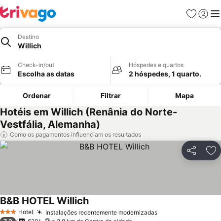
Favoritos
Iniciar
Me
Destino
Willich
Check-in/out
Hóspedes e quartos
Escolha as datas
2 hóspedes, 1 quarto.
Ordenar
Filtrar
Mapa
Hotéis em Willich (Renânia do Norte-
Vestfália, Alemanha)
Como os pagamentos influenciam os resultados
Partilhar
Ad
B&B HOTEL Willich
Hotel
Instalações recentemente modernizadas
3 Estrelas