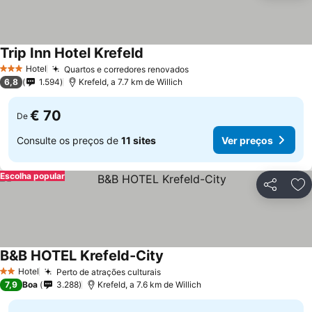
Trip Inn Hotel Krefeld
Hotel
Quartos e corredores renovados
3 Estrelas
6,8
1.594
Krefeld, a 7.7 km de Willich
€ 70
De
Consulte os preços de
11 sites
Ver preços
Escolha popular
Partilhar
Ad
B&B HOTEL Krefeld-City
Hotel
Perto de atrações culturais
2 Estrelas
7,9
Boa
3.288
Krefeld, a 7.6 km de Willich