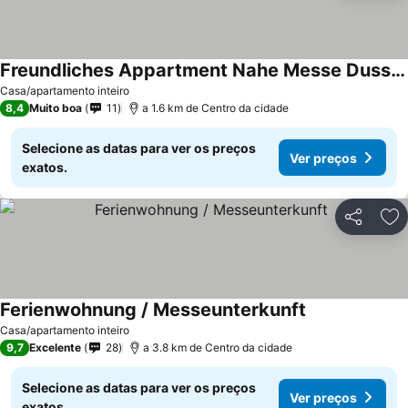
Freundliches Appartment Nahe Messe Dusseldorf
Casa/apartamento inteiro
8,4
Muito boa
11
a 1.6 km de Centro da cidade
Selecione as datas para ver os preços
Ver preços
exatos.
Partilhar
Ad
Ferienwohnung / Messeunterkunft
Casa/apartamento inteiro
9,7
Excelente
28
a 3.8 km de Centro da cidade
Selecione as datas para ver os preços
Ver preços
exatos.