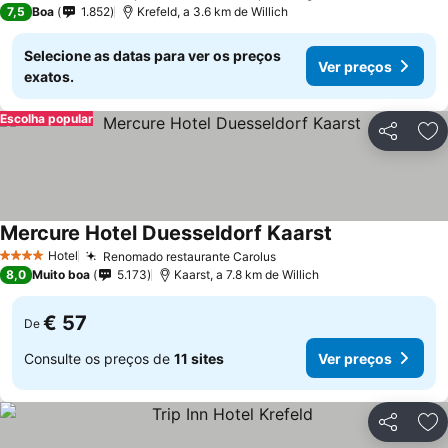
7,5
Boa
1.852
Krefeld, a 3.6 km de Willich
Selecione as datas para ver os preços
Ver preços
exatos.
Escolha popular
Partilhar
Ad
Mercure Hotel Duesseldorf Kaarst
Hotel
Renomado restaurante Carolus
4 Estrelas
8,0
Muito boa
5.173
Kaarst, a 7.8 km de Willich
€ 57
De
Consulte os preços de
11 sites
Ver preços
Partilhar
Ad