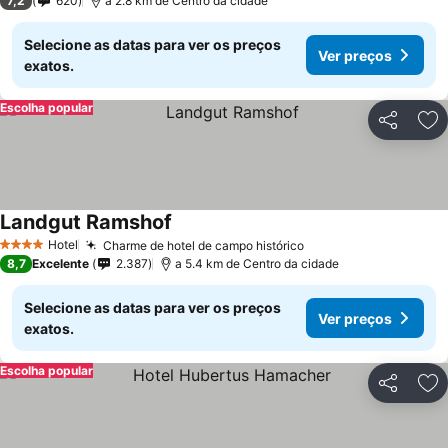
7,2
620
a 2.8 km de Centro da cidade
Selecione as datas para ver os preços
Ver preços
exatos.
Escolha popular
Partilhar
Ad
Landgut Ramshof
Hotel
Charme de hotel de campo histórico
4 Estrelas
8,7
Excelente
2.387
a 5.4 km de Centro da cidade
Selecione as datas para ver os preços
Ver preços
exatos.
Escolha popular
Partilhar
Ad