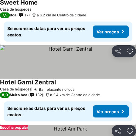
Sweet Home
Casa de hóspedes
7,9
Boa
17
a 6.2 km de Centro da cidade
Selecione as datas para ver os preços
Ver preços
exatos.
Partilhar
Ad
Hotel Garni Zentral
Casa de hóspedes
Bar relaxante no local
8,0
Muito boa
132
a 2.4 km de Centro da cidade
Selecione as datas para ver os preços
Ver preços
exatos.
Escolha popular
Partilhar
Ad