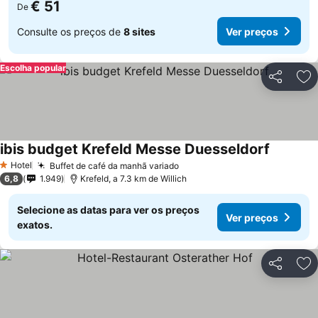
€ 51
De
Consulte os preços de
8 sites
Ver preços
Escolha popular
Partilhar
Ad
ibis budget Krefeld Messe Duesseldorf
Hotel
Buffet de café da manhã variado
1 Estrelas
6,8
1.949
Krefeld, a 7.3 km de Willich
Selecione as datas para ver os preços
Ver preços
exatos.
Partilhar
Ad