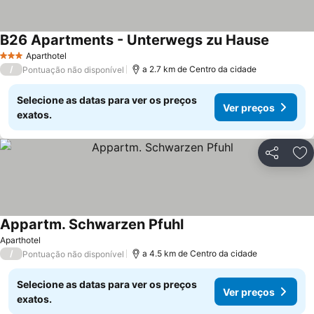
B26 Apartments - Unterwegs zu Hause
Aparthotel
3 Estrelas
/
a 2.7 km de Centro da cidade
Pontuação não disponível
Selecione as datas para ver os preços
Ver preços
exatos.
Partilhar
Ad
Appartm. Schwarzen Pfuhl
Aparthotel
/
a 4.5 km de Centro da cidade
Pontuação não disponível
Selecione as datas para ver os preços
Ver preços
exatos.