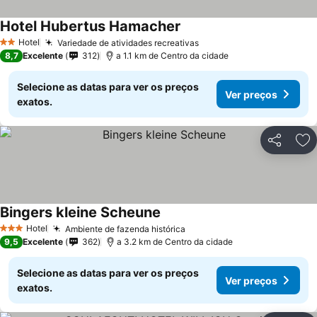
Hotel Hubertus Hamacher
Hotel
Variedade de atividades recreativas
2 Estrelas
8,7
Excelente
312
a 1.1 km de Centro da cidade
Selecione as datas para ver os preços
Ver preços
exatos.
Partilhar
Ad
Bingers kleine Scheune
Hotel
Ambiente de fazenda histórica
3 Estrelas
9,5
Excelente
362
a 3.2 km de Centro da cidade
Selecione as datas para ver os preços
Ver preços
exatos.