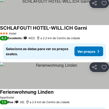
Partilhar
Ad
SCHLAFGUT! HOTEL-WILL.ICH Garni
Hotel
3 Estrelas
9,2
Excelente
463
a 2.2 km de Centro da cidade
Selecione as datas para ver os preços
Ver preços
exatos.
Partilhar
Ad
Ferienwohnung Linden
Aparthotel
7,5
Boa
26
a 2.4 km de Centro da cidade