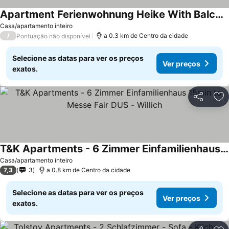
Apartment Ferienwohnung Heike With Balcony And Wi-fi
Casa/apartamento inteiro
/
a 0.3 km de Centro da cidade
Pontuação não disponível
Selecione as datas para ver os preços
Ver preços
exatos.
Partilhar
Ad
T&K Apartments - 6 Zimmer Einfamilienhaus 15min to Messe Fair DUS - Willich
Casa/apartamento inteiro
7,3
3
a 0.8 km de Centro da cidade
Selecione as datas para ver os preços
Ver preços
exatos.