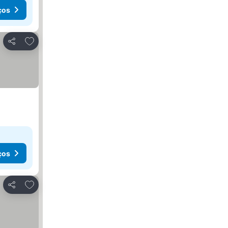
ços
Adicionar aos favoritos
Partilhar
ços
Adicionar aos favoritos
Partilhar