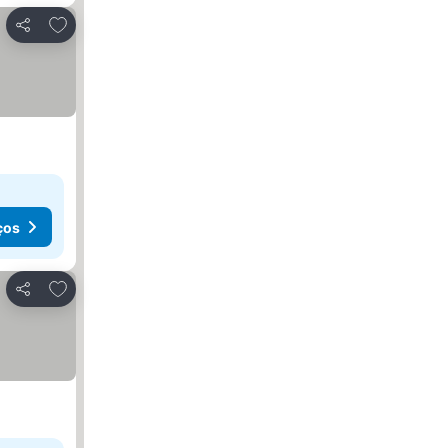
Adicionar aos favoritos
Partilhar
ços
Adicionar aos favoritos
Partilhar