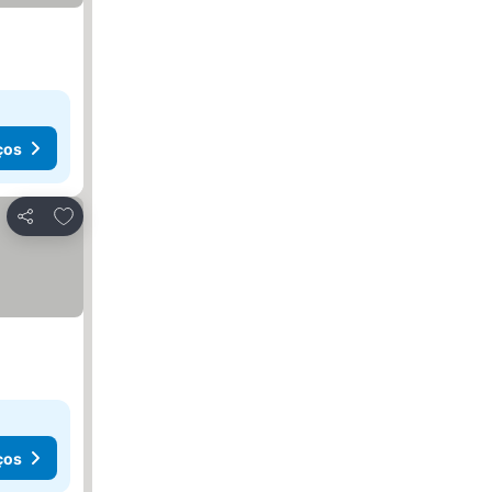
ços
Adicionar aos favoritos
Partilhar
ços