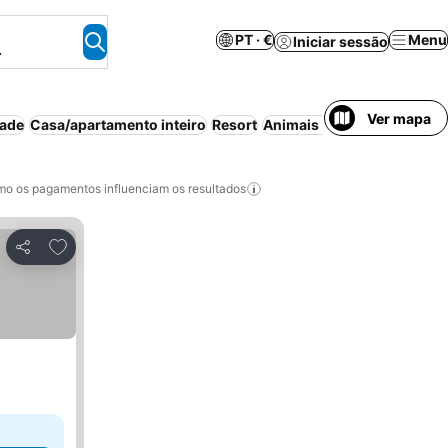
PT · €
Menu
Iniciar sessão
.
Ver mapa
dade
Casa/apartamento inteiro
Resort
Animais permitidos
Bed & 
o os pagamentos influenciam os resultados
Adicionar aos favoritos
Partilhar