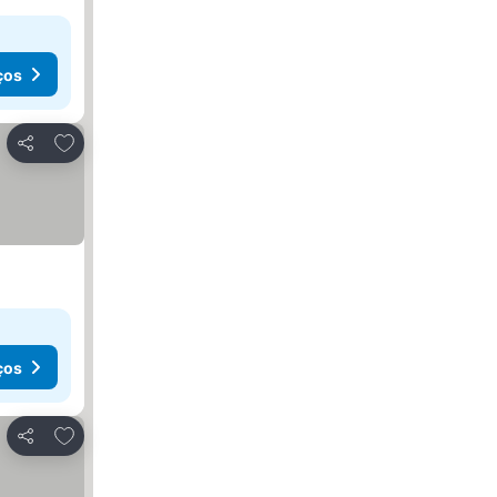
ços
Adicionar aos favoritos
Partilhar
ços
Adicionar aos favoritos
Partilhar