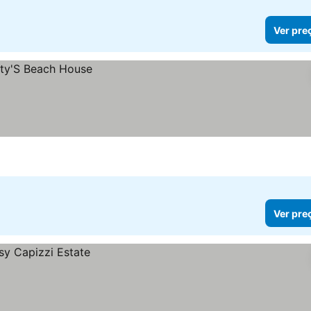
Ver pre
Ver pre