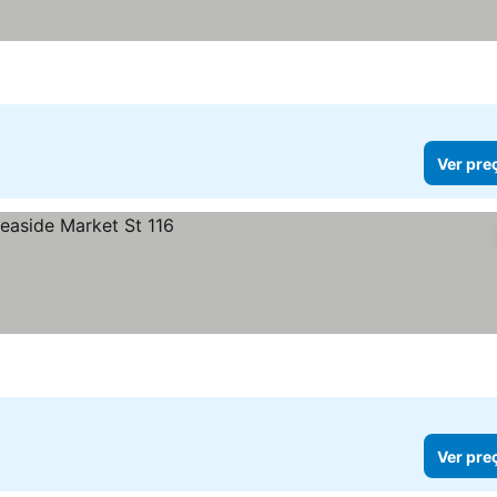
Ver pre
Ver pre