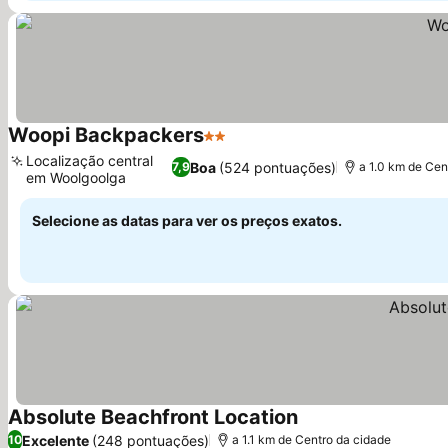
Woopi Backpackers
2 Estrelas
Localização central
Boa
(524 pontuações)
7,9
a 1.0 km de Cen
em Woolgoolga
Selecione as datas para ver os preços exatos.
Absolute Beachfront Location
Excelente
(248 pontuações)
10
a 1.1 km de Centro da cidade