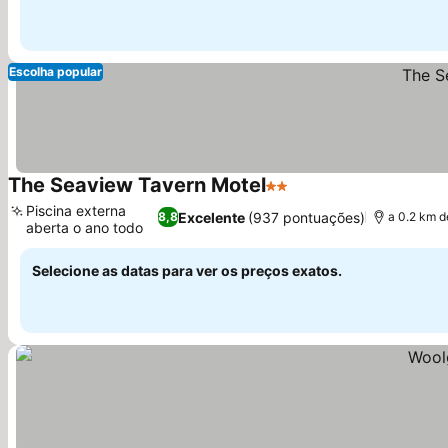
Escolha popular
The Seaview Tavern Motel
2 Estrelas
Piscina externa
Excelente
(937 pontuações)
8,8
a 0.2 km d
aberta o ano todo
Selecione as datas para ver os preços exatos.