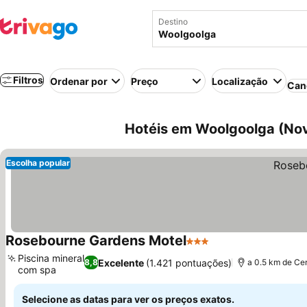
Destino
Filtros
Ordenar por
Preço
Localização
Can
Hotéis em Woolgoolga (Nova
Escolha popular
Rosebourne Gardens Motel
3 Estrelas
Piscina mineral
Excelente
(1.421 pontuações)
8,8
a 0.5 km de Ce
com spa
Selecione as datas para ver os preços exatos.