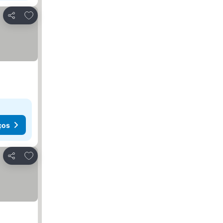
Adicionar aos favoritos
Partilhar
ços
Adicionar aos favoritos
Partilhar