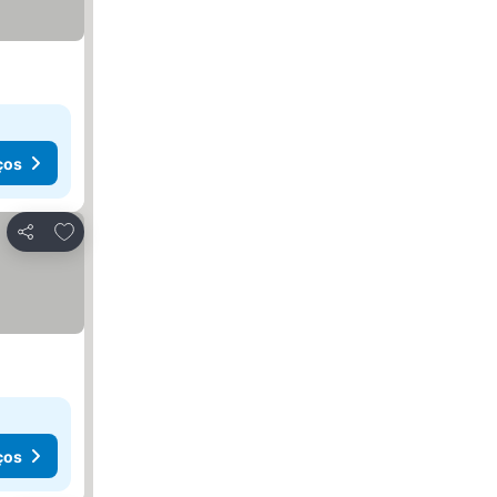
ços
Adicionar aos favoritos
Partilhar
ços