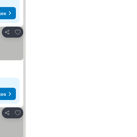
ços
Adicionar aos favoritos
Partilhar
ços
Adicionar aos favoritos
Partilhar