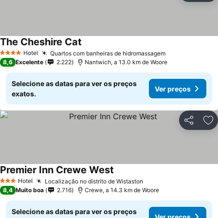
The Cheshire Cat
Hotel
Quartos com banheiras de hidromassagem
4 Estrelas
8,6
Excelente
2.222
Nantwich, a 13.0 km de Woore
Selecione as datas para ver os preços
Ver preços
exatos.
Partilhar
Ad
Premier Inn Crewe West
Hotel
Localização no distrito de Wistaston
3 Estrelas
8,4
Muito boa
2.716
Crewe, a 14.3 km de Woore
Selecione as datas para ver os preços
Ver preços