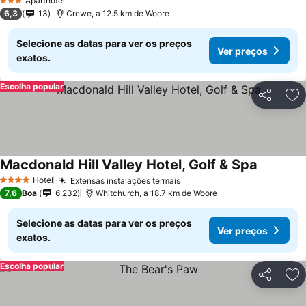
Aparthotel
3 Estrelas
6,3
13
Crewe, a 12.5 km de Woore
Selecione as datas para ver os preços
Ver preços
exatos.
Escolha popular
Partilhar
Ad
Macdonald Hill Valley Hotel, Golf & Spa
Hotel
Extensas instalações termais
4 Estrelas
7,6
Boa
6.232
Whitchurch, a 18.7 km de Woore
Selecione as datas para ver os preços
Ver preços
exatos.
Escolha popular
Partilhar
Ad