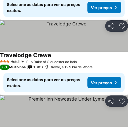
Selecione as datas para ver os preços
Ver preços
exatos.
Partilhar
Ad
Travelodge Crewe
Hotel
Pub Duke of Gloucester ao lado
3 Estrelas
8,1
Muito boa
1.381
Crewe, a 12.9 km de Woore
Selecione as datas para ver os preços
Ver preços
exatos.
Partilhar
Ad