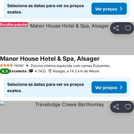
Selecione as datas para ver os preços
Ver preços
exatos.
Escolha popular
Partilhar
Ad
Manor House Hotel & Spa, Alsager
Hotel
Piscina interna aquecida com camas flutuantes
4 Estrelas
9,3
Excelente
4.743
Alsager, a 14.2 km de Woore
Selecione as datas para ver os preços
Ver preços
exatos.
Partilhar
Ad