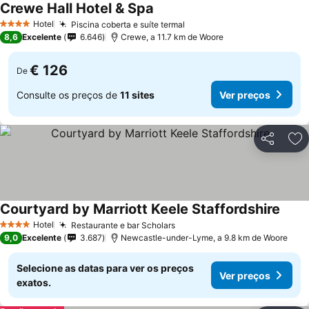
Crewe Hall Hotel & Spa
Hotel
Piscina coberta e suíte termal
4 Estrelas
8,6
Excelente
6.646
Crewe, a 11.7 km de Woore
€ 126
De
Consulte os preços de
11 sites
Ver preços
Partilhar
Ad
Courtyard by Marriott Keele Staffordshire
Hotel
Restaurante e bar Scholars
4 Estrelas
9,0
Excelente
3.687
Newcastle-under-Lyme, a 9.8 km de Woore
Selecione as datas para ver os preços
Ver preços
exatos.