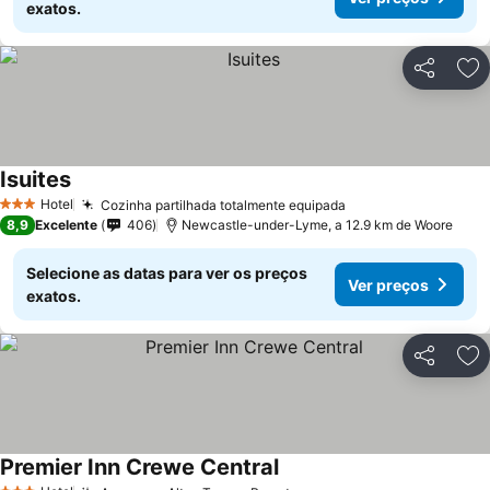
exatos.
Partilhar
Ad
Isuites
Hotel
Cozinha partilhada totalmente equipada
3 Estrelas
8,9
Excelente
406
Newcastle-under-Lyme, a 12.9 km de Woore
Selecione as datas para ver os preços
Ver preços
exatos.
Partilhar
Ad
Premier Inn Crewe Central