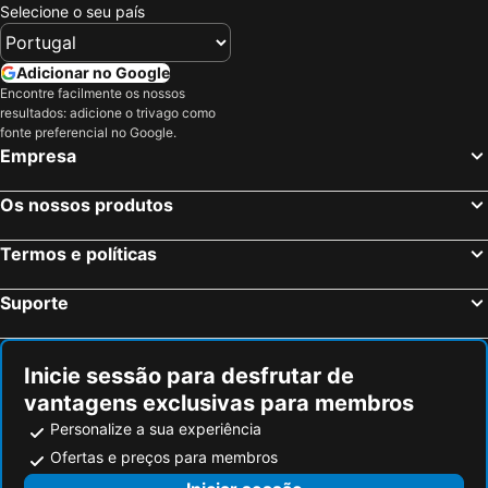
Birmingham, Inglaterra Hotéis
Oxford, Inglaterra Hotéis
Selecione o seu país
Cambridge, Inglaterra Hotéis
Luton, Inglaterra Hotéis
Nottingham, Inglaterra Hotéis
Leicester, Inglaterra Hotéis
Adicionar no Google
Encontre facilmente os nossos
Peterborough, Inglaterra Hotéis
Watford, Inglaterra Hotéis
resultados: adicione o trivago como
Milton Keynes, Inglaterra Hotéis
Londres, Inglaterra Hotéis
fonte preferencial no Google.
Empresa
Edimburgo, Escócia Hotéis
Manchester, Inglaterra Hotéis
Liverpool, Inglaterra Hotéis
Glasgow, Escócia Hotéis
Os nossos produtos
Hounslow, Inglaterra Hotéis
Bristol, Inglaterra Hotéis
Termos e políticas
Inverness, Escócia Hotéis
Suporte
Inicie sessão para desfrutar de
vantagens exclusivas para membros
Personalize a sua experiência
Ofertas e preços para membros