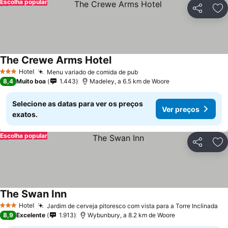
Escolha popular
Partilhar
Ad
The Crewe Arms Hotel
Hotel
Menu variado de comida de pub
3 Estrelas
8,4
Muito boa
1.443
Madeley, a 6.5 km de Woore
Selecione as datas para ver os preços
Ver preços
exatos.
Escolha popular
Partilhar
Ad
The Swan Inn
Hotel
Jardim de cerveja pitoresco com vista para a Torre Inclinada
3 Estrelas
8,9
Excelente
1.913
Wybunbury, a 8.2 km de Woore