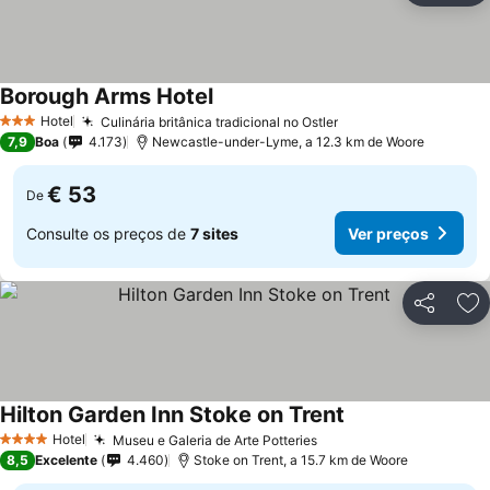
Borough Arms Hotel
Hotel
Culinária britânica tradicional no Ostler
3 Estrelas
7,9
Boa
4.173
Newcastle-under-Lyme, a 12.3 km de Woore
€ 53
De
Consulte os preços de
7 sites
Ver preços
Partilhar
Ad
Hilton Garden Inn Stoke on Trent
Hotel
Museu e Galeria de Arte Potteries
4 Estrelas
8,5
Excelente
4.460
Stoke on Trent, a 15.7 km de Woore