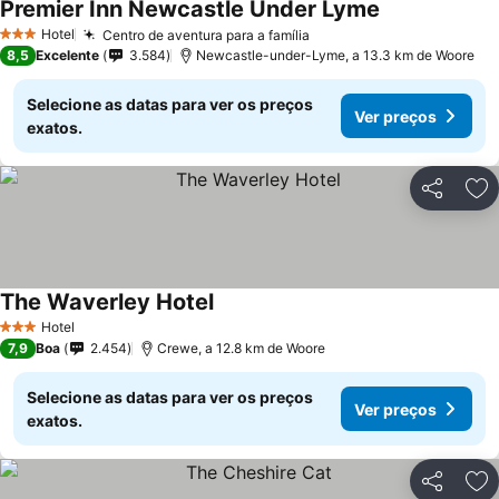
Premier Inn Newcastle Under Lyme
Hotel
Centro de aventura para a família
3 Estrelas
8,5
Excelente
3.584
Newcastle-under-Lyme, a 13.3 km de Woore
Selecione as datas para ver os preços
Ver preços
exatos.
Partilhar
Ad
The Waverley Hotel
Hotel
3 Estrelas
7,9
Boa
2.454
Crewe, a 12.8 km de Woore
Selecione as datas para ver os preços
Ver preços
exatos.
Partilhar
Ad