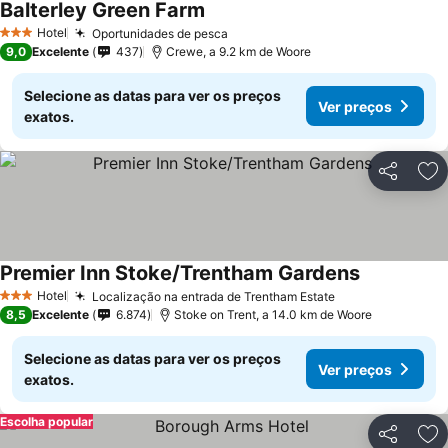
Balterley Green Farm
Hotel
Oportunidades de pesca
3 Estrelas
9,0
Excelente
437
Crewe, a 9.2 km de Woore
Selecione as datas para ver os preços
Ver preços
exatos.
Partilhar
Ad
Premier Inn Stoke/Trentham Gardens
Hotel
Localização na entrada de Trentham Estate
3 Estrelas
8,5
Excelente
6.874
Stoke on Trent, a 14.0 km de Woore
Selecione as datas para ver os preços
Ver preços
exatos.
Escolha popular
Partilhar
Ad