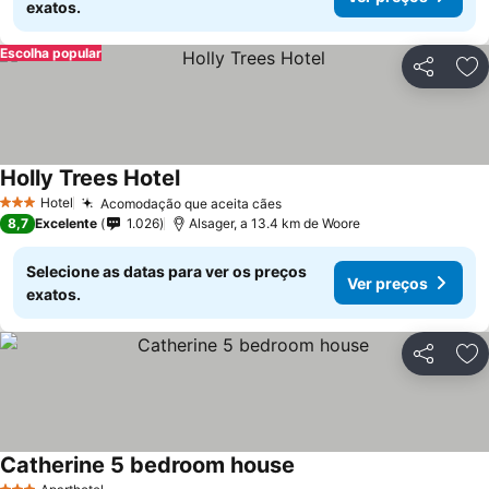
exatos.
Escolha popular
Partilhar
Ad
Holly Trees Hotel
Hotel
Acomodação que aceita cães
3 Estrelas
8,7
Excelente
1.026
Alsager, a 13.4 km de Woore
Selecione as datas para ver os preços
Ver preços
exatos.
Partilhar
Ad
Catherine 5 bedroom house