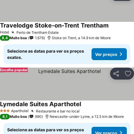
Travelodge Stoke-on-Trent Trentham
Hotel
Perto de Trentham Estate
8,4
Muito boa
1.676
Stoke on Trent, a 14.9 km de Woore
Selecione as datas para ver os preços
Ver preços
exatos.
Escolha popular
Partilhar
Ad
Lymedale Suites Aparthotel
Aparthotel
Restaurante e bar no local
3 Estrelas
8,1
Muito boa
990
Newcastle-under-Lyme, a 12.5 km de Woore
Selecione as datas para ver os preços
Ver preços