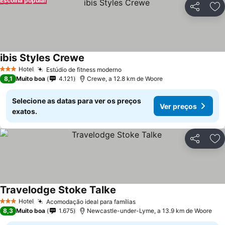
Escolha popular
Partilhar
Ad
ibis Styles Crewe
Hotel
Estúdio de fitness moderno
3 Estrelas
8,1
Muito boa
4.121
Crewe, a 12.8 km de Woore
Selecione as datas para ver os preços
Ver preços
exatos.
Partilhar
Ad
Travelodge Stoke Talke
Hotel
Acomodação ideal para famílias
3 Estrelas
8,3
Muito boa
1.675
Newcastle-under-Lyme, a 13.9 km de Woore