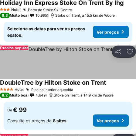
Holiday Inn Express Stoke On Trent By Ihg
Hotel
Perto do Stoke Ski Centre
3 Estrelas
8,3
Muito boa
10.995
Stoke on Trent, a 15.5 km de Woore
Selecione as datas para ver os preços
Ver preços
exatos.
Escolha popular
Partilhar
Ad
DoubleTree by Hilton Stoke on Trent
Hotel
Piscina interior aquecida
4 Estrelas
8,2
Muito boa
4.649
Stoke on Trent, a 14.9 km de Woore
€ 99
De
Consulte os preços de
8 sites
Ver preços