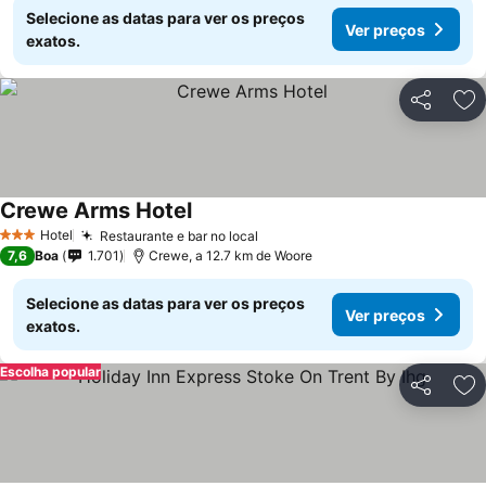
Selecione as datas para ver os preços
Ver preços
exatos.
Partilhar
Ad
Crewe Arms Hotel
Hotel
Restaurante e bar no local
3 Estrelas
7,6
Boa
1.701
Crewe, a 12.7 km de Woore
Selecione as datas para ver os preços
Ver preços
exatos.
Escolha popular
Partilhar
Ad