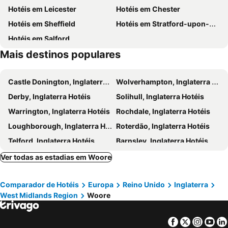
Hotéis em Leicester
Hotéis em Chester
Eastgate Clock
Alderley Edge
Hotéis em Sheffield
Hotéis em Stratford-upon-Avon
Coutts International Polo Festival
Golden Square Shopping Centre
Hotéis em Salford
Gullivers World
Chester Boat
Mais destinos populares
Castle Donington, Inglaterra Hotéis
Wolverhampton, Inglaterra Hotéis
Derby, Inglaterra Hotéis
Solihull, Inglaterra Hotéis
Warrington, Inglaterra Hotéis
Rochdale, Inglaterra Hotéis
Loughborough, Inglaterra Hotéis
Roterdão, Inglaterra Hotéis
Telford, Inglaterra Hotéis
Barnsley, Inglaterra Hotéis
Worsley, Inglaterra Hotéis
Wilmslow, Inglaterra Hotéis
Ver todas as estadias em Woore
Leamington Spa, Inglaterra Hotéis
Altrincham, Inglaterra Hotéis
Comparador de Hotéis
Europa
Reino Unido
Inglaterra
Buxton, Inglaterra Hotéis
Southport, Inglaterra Hotéis
West Midlands Region
Woore
Worcester, Inglaterra Hotéis
Preston, Inglaterra Hotéis
Bolton, Inglaterra Hotéis
Huddersfield, Inglaterra Hotéis
Facebook
Twitter
Insta
Yo