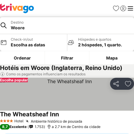
Favoritos
Iniciar
Me
Destino
Woore
Check-in/out
Hóspedes e quartos
Escolha as datas
2 hóspedes, 1 quarto.
Ordenar
Filtrar
Mapa
Hotéis em Woore (Inglaterra, Reino Unido)
Como os pagamentos influenciam os resultados
Escolha popular
Partilhar
Ad
The Wheatsheaf Inn
Hotel
Ambiente histórico de pousada
4 Estrelas
8,7
Excelente
1.753
a 2.7 km de Centro da cidade