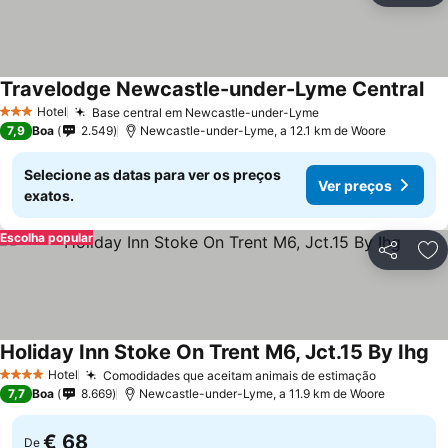
Travelodge Newcastle-under-Lyme Central
Hotel
Base central em Newcastle-under-Lyme
3 Estrelas
7,9
Boa
2.549
Newcastle-under-Lyme, a 12.1 km de Woore
Selecione as datas para ver os preços
Ver preços
exatos.
Escolha popular
Partilhar
Ad
Holiday Inn Stoke On Trent M6, Jct.15 By Ihg
Hotel
Comodidades que aceitam animais de estimação
4 Estrelas
7,7
Boa
8.669
Newcastle-under-Lyme, a 11.9 km de Woore
€ 68
De