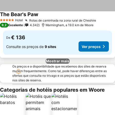
The Bear's Paw
Hotel
Rotas de caminhada na zona rural de Cheshire
5 Estrelas
9,2
Excelente
4.342
Warmingham, a 19.0 km de Woore
€ 136
De
Consulte os preços de
9 sites
Ver preços
Mostrar mais
Os preços e a disponibilidade que recebemos dos sites de reserva
mudam frequentemente. Como tal, pode haver diferenças entre as
ofertas que consulta no trivago e os preços que estão disponíveis
nos sites de reserva.
Categorias de hotéis populares em Woore