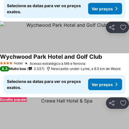
Selecione as datas para ver os preços
Ver preços
exatos.
Partilhar
Ad
Wychwood Park Hotel and Golf Club
Hotel
Acesso estratégico à M6 e ferrovia
4 Estrelas
8,3
Muito boa
3.537
Newcastle-under-Lyme, a 8.5 km de Woore
Selecione as datas para ver os preços
Ver preços
exatos.
Escolha popular
Partilhar
Ad