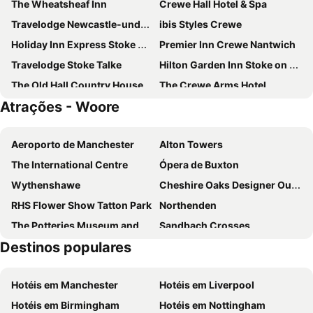
The Wheatsheaf Inn
Crewe Hall Hotel & Spa
Travelodge Newcastle-under-Lyme Central
ibis Styles Crewe
Holiday Inn Express Stoke On Trent By Ihg
Premier Inn Crewe Nantwich
Travelodge Stoke Talke
Hilton Garden Inn Stoke on Trent
The Old Hall Country House
The Crewe Arms Hotel
Atrações - Woore
Slaters Country Inn
Premier Inn Crewe West
DoubleTree by Hilton Stoke on Trent
Travelodge Stoke-on-Trent Trentham
Aeroporto de Manchester
Alton Towers
Rookery Hall Hotel & Spa
The Crown Hotel
The International Centre
Ópera de Buxton
Travelodge Stafford M6
Wythenshawe
Cheshire Oaks Designer Outlet Centre
RHS Flower Show Tatton Park
Northenden
The Potteries Museum and Art Gallery
Sandbach Crosses
Destinos populares
Biddulph Grange Garden
The Cloud
Beeston Castle
Cheshire Food Festival
Hotéis em Manchester
Hotéis em Liverpool
Capesthorne Hall
Chester Zoo
Hotéis em Birmingham
Hotéis em Nottingham
Blithfield Reservoir
Chirk Castle