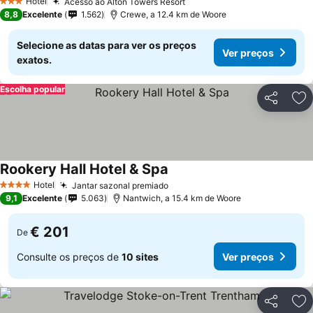
Hotel
Acesso ao Alton Towers Resort
3 Estrelas
8,8
Excelente
1.562
Crewe, a 12.4 km de Woore
Selecione as datas para ver os preços
Ver preços
exatos.
Escolha popular
Partilhar
Ad
Rookery Hall Hotel & Spa
Hotel
Jantar sazonal premiado
4 Estrelas
9,1
Excelente
5.063
Nantwich, a 15.4 km de Woore
€ 201
De
Consulte os preços de
10 sites
Ver preços
Partilhar
Ad