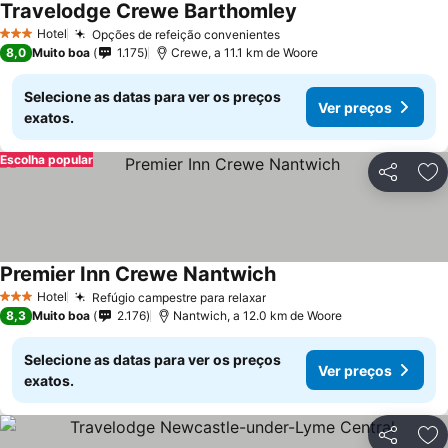
Travelodge Crewe Barthomley
Hotel
Opções de refeição convenientes
3 Estrelas
8,0
Muito boa
1.175
Crewe, a 11.1 km de Woore
Selecione as datas para ver os preços
Ver preços
exatos.
Escolha popular
Partilhar
Ad
Premier Inn Crewe Nantwich
Hotel
Refúgio campestre para relaxar
3 Estrelas
8,3
Muito boa
2.176
Nantwich, a 12.0 km de Woore
Selecione as datas para ver os preços
Ver preços
exatos.
Partilhar
Ad