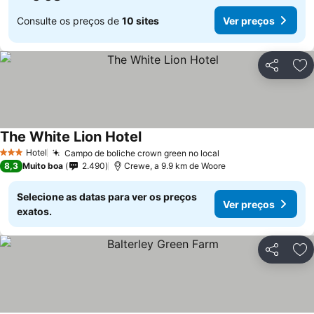
Consulte os preços de
10 sites
Ver preços
Partilhar
Ad
The White Lion Hotel
Hotel
Campo de boliche crown green no local
3 Estrelas
8,3
Muito boa
2.490
Crewe, a 9.9 km de Woore
Selecione as datas para ver os preços
Ver preços
exatos.
Partilhar
Ad