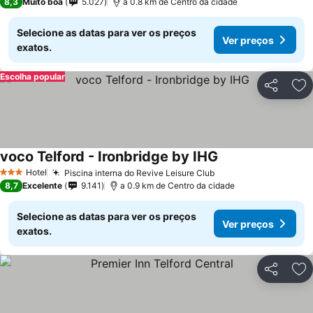
8,3
Muito boa
5.027
a 0.8 km de Centro da cidade
Selecione as datas para ver os preços
Ver preços
exatos.
Escolha popular
Partilhar
Ad
voco Telford - Ironbridge by IHG
Hotel
Piscina interna do Revive Leisure Club
3 Estrelas
8,7
Excelente
9.141
a 0.9 km de Centro da cidade
Selecione as datas para ver os preços
Ver preços
exatos.
Partilhar
Ad