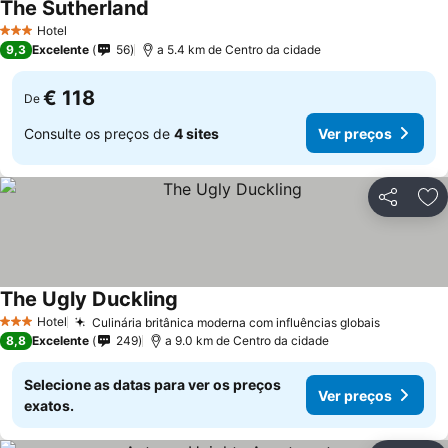
The Sutherland
Hotel
3 Estrelas
9,3
Excelente
56
a 5.4 km de Centro da cidade
€ 118
De
Consulte os preços de
4 sites
Ver preços
Partilhar
Ad
The Ugly Duckling
Hotel
Culinária britânica moderna com influências globais
3 Estrelas
8,8
Excelente
249
a 9.0 km de Centro da cidade
Selecione as datas para ver os preços
Ver preços
exatos.