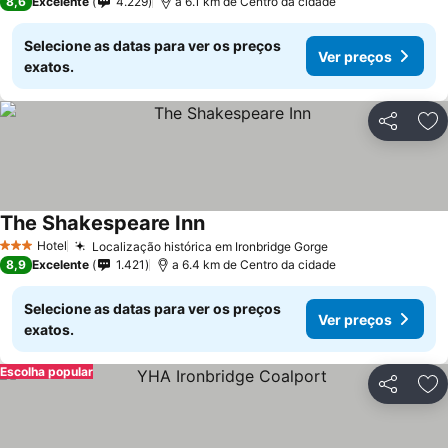
8,6
Excelente
4.229
a 6.1 km de Centro da cidade
Selecione as datas para ver os preços
Ver preços
exatos.
Partilhar
Ad
The Shakespeare Inn
Hotel
Localização histórica em Ironbridge Gorge
3 Estrelas
8,9
Excelente
1.421
a 6.4 km de Centro da cidade
Selecione as datas para ver os preços
Ver preços
exatos.
Escolha popular
Partilhar
Ad