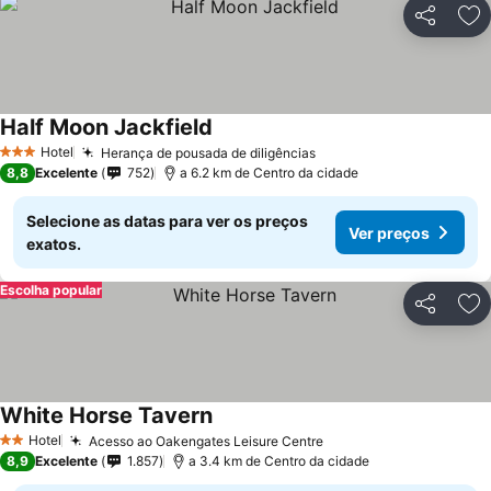
Partilhar
Ad
Half Moon Jackfield
Hotel
Herança de pousada de diligências
3 Estrelas
8,8
Excelente
752
a 6.2 km de Centro da cidade
Selecione as datas para ver os preços
Ver preços
exatos.
Escolha popular
Partilhar
Ad
White Horse Tavern
Hotel
Acesso ao Oakengates Leisure Centre
2 Estrelas
8,9
Excelente
1.857
a 3.4 km de Centro da cidade