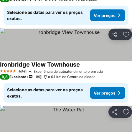
Selecione as datas para ver os preços
Ver preços
exatos.
Partilhar
Ad
Ironbridge View Townhouse
Hotel
Experiência de autoatendimento premiada
5 Estrelas
9,8
Excelente
189
a 6.1 km de Centro da cidade
Selecione as datas para ver os preços
Ver preços
exatos.
Partilhar
Ad