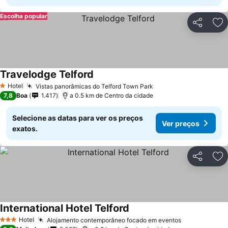
Escolha popular
Partilhar
Ad
Travelodge Telford
Hotel
Vistas panorâmicas do Telford Town Park
1 Estrelas
7,8
Boa
1.417
a 0.5 km de Centro da cidade
Selecione as datas para ver os preços
Ver preços
exatos.
Partilhar
Ad
International Hotel Telford
Hotel
Alojamento contemporâneo focado em eventos
3 Estrelas