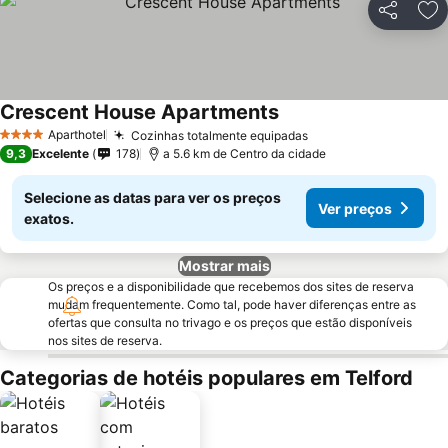
Partilhar
Ad
Crescent House Apartments
Aparthotel
Cozinhas totalmente equipadas
4 Estrelas
9,3
Excelente
178
a 5.6 km de Centro da cidade
Selecione as datas para ver os preços
Ver preços
exatos.
Mostrar mais
Os preços e a disponibilidade que recebemos dos sites de reserva
mudam frequentemente. Como tal, pode haver diferenças entre as
ofertas que consulta no trivago e os preços que estão disponíveis
nos sites de reserva.
Categorias de hotéis populares em Telford