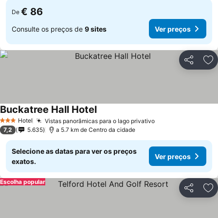
€ 86
De
Consulte os preços de
9 sites
Ver preços
Partilhar
Ad
Buckatree Hall Hotel
Hotel
Vistas panorâmicas para o lago privativo
3 Estrelas
7,2
5.635
a 5.7 km de Centro da cidade
Selecione as datas para ver os preços
Ver preços
exatos.
Escolha popular
Partilhar
Ad