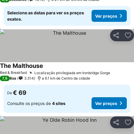
Selecione as datas para ver os preços
Ver preços
exatos.
Partilhar
Ad
The Malthouse
Bed & Breakfast
Localização privilegiada em Ironbridge Gorge
7,5
Boa
3.514
a 6.1 km de Centro da cidade
€ 69
De
Consulte os preços de
4 sites
Ver preços
Partilhar
Ad