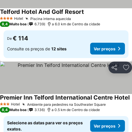
Telford Hotel And Golf Resort
Hotel
Piscina interna aquecida
4 Estrelas
8,4
Muito boa
6.739
a 6.0 km de Centro da cidade
€ 114
De
Consulte os preços de
12 sites
Ver preços
Partilhar
Ad
Premier Inn Telford International Centre Hotel
Hotel
Ambiente para pedestres na Southwater Square
3 Estrelas
8,4
Muito boa
3.136
a 0.5 km de Centro da cidade
Selecione as datas para ver os preços
Ver preços
exatos.