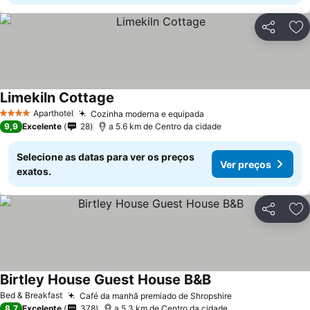
Partilhar
Ad
Limekiln Cottage
Aparthotel
Cozinha moderna e equipada
4 Estrelas
9,9
Excelente
28
a 5.6 km de Centro da cidade
Selecione as datas para ver os preços
Ver preços
exatos.
Partilhar
Ad
Birtley House Guest House B&B
Bed & Breakfast
Café da manhã premiado de Shropshire
8,7
Excelente
378
a 5.3 km de Centro da cidade