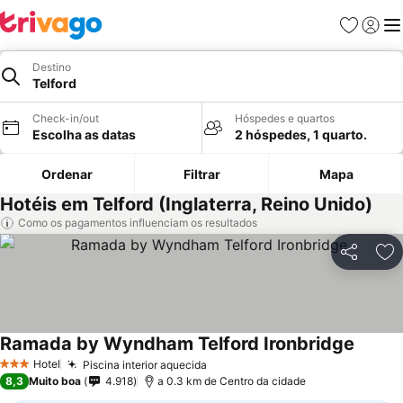
Favoritos
Iniciar
Me
Destino
Telford
Check-in/out
Hóspedes e quartos
Escolha as datas
2 hóspedes, 1 quarto.
Ordenar
Filtrar
Mapa
Hotéis em Telford (Inglaterra, Reino Unido)
Como os pagamentos influenciam os resultados
Partilhar
Ad
Ramada by Wyndham Telford Ironbridge
Hotel
Piscina interior aquecida
3 Estrelas
8,3
Muito boa
4.918
a 0.3 km de Centro da cidade