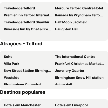
Travelodge Telford
Mercure Telford Centre Hotel
Premier Inn Telford International Centre Hotel
Ramada by Wyndham Telford Ironbridge
Travelodge Telford Shawbirch
Half Moon Jackfield
Riverside Inn by Chef & Brewer Collection
Haughton Hall
Atrações - Telford
Soho
The International Centre
Villa Park
Frankfurt Christmas Market Birmingham
New Street Station Birmingham
Jewellery Quarter
Westside
Birmingham Snow Hill station
Birmingham Cathedral
Aston Hall
Destinos populares
Hamstead
Tower Hill
Museum of the Jewellery Quarter
Edgbaston
Hotéis em Manchester
Hotéis em Liverpool
The ICC Birmingham
City Centre Core