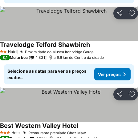
Partilhar
Ad
Travelodge Telford Shawbirch
Hotel
Proximidade do Museu Ironbridge Gorge
2 Estrelas
8,1
Muito boa
1.331
a 6.6 km de Centro da cidade
Selecione as datas para ver os preços
Ver preços
exatos.
Partilhar
Ad
Best Western Valley Hotel
Hotel
Restaurante premiado Chez Maw
3 Estrelas