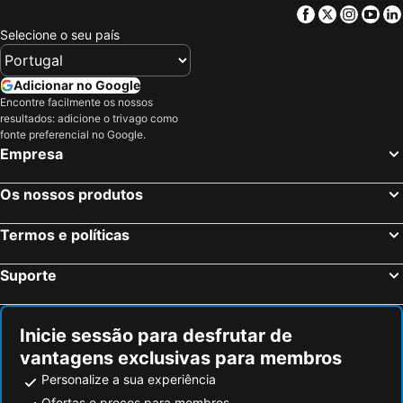
Stockport, Inglaterra Hotéis
Wrexham, Gales Hotéis
Facebook
Twitter
Insta
Yo
Birmingham, Inglaterra Hotéis
Oxford, Inglaterra Hotéis
Selecione o seu país
Cambridge, Inglaterra Hotéis
Luton, Inglaterra Hotéis
Nottingham, Inglaterra Hotéis
Leicester, Inglaterra Hotéis
Adicionar no Google
Encontre facilmente os nossos
Peterborough, Inglaterra Hotéis
Watford, Inglaterra Hotéis
resultados: adicione o trivago como
Milton Keynes, Inglaterra Hotéis
Londres, Inglaterra Hotéis
fonte preferencial no Google.
Empresa
Edimburgo, Escócia Hotéis
Manchester, Inglaterra Hotéis
Liverpool, Inglaterra Hotéis
Glasgow, Escócia Hotéis
Os nossos produtos
Hounslow, Inglaterra Hotéis
Bristol, Inglaterra Hotéis
Termos e políticas
Inverness, Escócia Hotéis
Suporte
Inicie sessão para desfrutar de
vantagens exclusivas para membros
Personalize a sua experiência
Ofertas e preços para membros