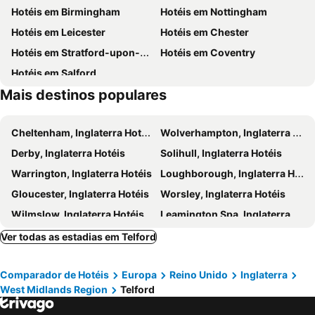
Hotéis em Birmingham
Hotéis em Nottingham
Moseley
Blists Hill Victorian Town
Hotéis em Leicester
Hotéis em Chester
UNESCO Ironbridge Gorge
RAF Museum Cosford
Hotéis em Stratford-upon-Avon
Hotéis em Coventry
Wightwick Manor
Dudley Zoological Gardens
Hotéis em Salford
Severn Valley Railway
West Midland Safari and Leisure Park
Mais destinos populares
New Frankley
Pype Hayes
Acocks Green
Birches Green
Cheltenham, Inglaterra Hotéis
Wolverhampton, Inglaterra Hotéis
Falcon Lodge
Council House
Derby, Inglaterra Hotéis
Solihull, Inglaterra Hotéis
Broad Street Birmingham
Greet
Warrington, Inglaterra Hotéis
Loughborough, Inglaterra Hotéis
Perry Beeches
Gloucester, Inglaterra Hotéis
Worsley, Inglaterra Hotéis
Wilmslow, Inglaterra Hotéis
Leamington Spa, Inglaterra Hotéis
Chipping Campden, Inglaterra Hotéis
Altrincham, Inglaterra Hotéis
Ver todas as estadias em Telford
Worcester, Inglaterra Hotéis
Buxton, Inglaterra Hotéis
Comparador de Hotéis
Europa
Reino Unido
Inglaterra
Stow-on-the-Wold, Inglaterra Hotéis
Shrewsbury, Inglaterra Hotéis
West Midlands Region
Telford
Wigan, Inglaterra Hotéis
Cannock, Inglaterra Hotéis