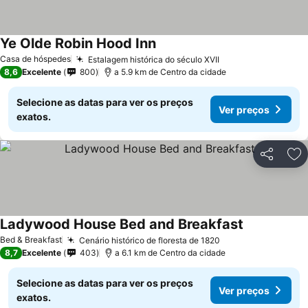
Ye Olde Robin Hood Inn
Casa de hóspedes
Estalagem histórica do século XVII
8,6
Excelente
800
a 5.9 km de Centro da cidade
Selecione as datas para ver os preços
Ver preços
exatos.
Partilhar
Ad
Ladywood House Bed and Breakfast
Bed & Breakfast
Cenário histórico de floresta de 1820
8,7
Excelente
403
a 6.1 km de Centro da cidade
Selecione as datas para ver os preços
Ver preços
exatos.