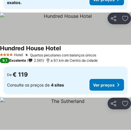
exatos.
Partilhar
Ad
Hundred House Hotel
Hotel
Quartos peculiares com balanços únicos
4 Estrelas
9,1
Excelente
2.561
a 9.1 km de Centro da cidade
€ 119
De
Consulte os preços de
4 sites
Ver preços
Partilhar
Ad