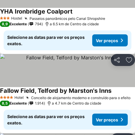
YHA Ironbridge Coalport
Hostel
Passeios panorâmicos pelo Canal Shropshire
3 Estrelas
8,9
Excelente
794
a 6.5 km de Centro da cidade
Selecione as datas para ver os preços
Ver preços
exatos.
Partilhar
Ad
Fallow Field, Telford by Marston's Inns
Hotel
Conceito de alojamento moderno e construído para o efeito
4 Estrelas
8,5
Excelente
1.914
a 4.7 km de Centro da cidade
Selecione as datas para ver os preços
Ver preços
exatos.