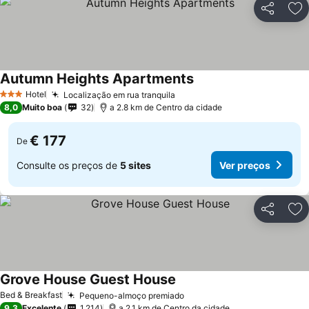
Partilhar
Ad
Autumn Heights Apartments
Hotel
Localização em rua tranquila
3 Estrelas
8,0
Muito boa
32
a 2.8 km de Centro da cidade
€ 177
De
Consulte os preços de
5 sites
Ver preços
Partilhar
Ad
Grove House Guest House
Bed & Breakfast
Pequeno-almoço premiado
9,3
Excelente
1.214
a 2.1 km de Centro da cidade