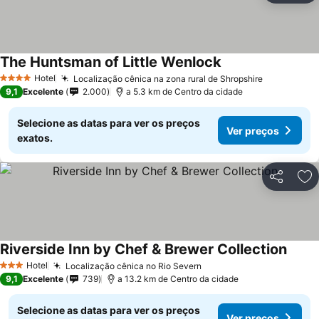
The Huntsman of Little Wenlock
Hotel
Localização cênica na zona rural de Shropshire
4 Estrelas
9,1
Excelente
2.000
a 5.3 km de Centro da cidade
Selecione as datas para ver os preços
Ver preços
exatos.
Partilhar
Ad
Riverside Inn by Chef & Brewer Collection
Hotel
Localização cênica no Rio Severn
3 Estrelas
9,1
Excelente
739
a 13.2 km de Centro da cidade
Selecione as datas para ver os preços
Ver preços