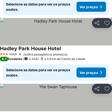
Selecione as datas para ver os preços
Ver preços
exatos.
Partilhar
Ad
Hadley Park House Hotel
Hotel
Jardins paisagísticos pitorescos
3 Estrelas
8,7
Excelente
2.344
a 4.9 km de Centro da cidade
Selecione as datas para ver os preços
Ver preços
exatos.
Partilhar
Ad