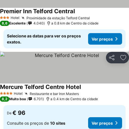
Premier Inn Telford Central
Hotel
Proximidade da estação Telford Central
3 Estrelas
8,6
Excelente
4.040
a 0.8 km de Centro da cidade
Selecione as datas para ver os preços
Ver preços
exatos.
Partilhar
Ad
Mercure Telford Centre Hotel
Hotel
Restaurante e bar Iron Masters
4 Estrelas
8,2
Muito boa
6.701
a 0.4 km de Centro da cidade
€ 96
De
Consulte os preços de
10 sites
Ver preços