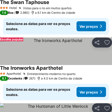
The Swan Taphouse
Hotel
Vistas para o rio em muitos quartos
3 Estrelas
7,6
Boa
2.980
a 6.1 km de Centro da cidade
Selecione as datas para ver os preços
Ver preços
exatos.
Escolha popular
Partilhar
Ad
The Ironworks Aparthotel
Aparthotel
Entretenimento moderno no quarto
2 Estrelas
9,1
Excelente
267
a 4.0 km de Centro da cidade
Selecione as datas para ver os preços
Ver preços
exatos.
Partilhar
Ad