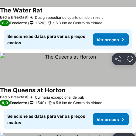
The Water Rat
Bed & Breakfast
Design peculiar de quarto em dois níveis
8,7
Excelente
1.620
a 6.3 km de Centro da cidade
Selecione as datas para ver os preços
Ver preços
exatos.
Partilhar
Ad
The Queens at Horton
Bed & Breakfast
Culinária excepcional de pub
9,0
Excelente
1.540
a 5.8 km de Centro da cidade
Selecione as datas para ver os preços
Ver preços
exatos.