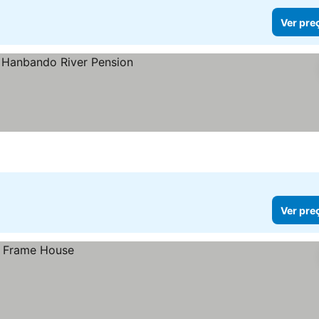
Ver pre
Ver pre