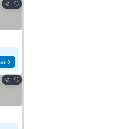
Adicionar aos favoritos
Partilhar
ços
Adicionar aos favoritos
Partilhar