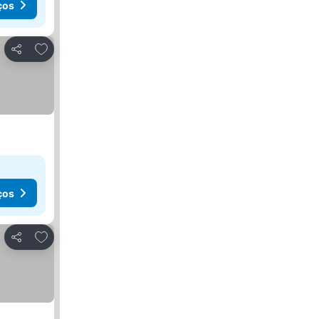
ços
Adicionar aos favoritos
Partilhar
ços
Adicionar aos favoritos
Partilhar