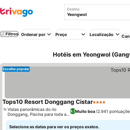
Destino
Filtros
Ordenar por
Preço
Localização
Can
Hotéis em Yeongwol (Gangw
Escolha popular
Tops10 Resort Donggang Cistar
4 Estrelas
Vistas panorâmicas do rio
Muito boa
(2.941 pontuaçõe
8,1
Donggang, Piscina para toda a
família
Selecione as datas para ver os preços exatos.