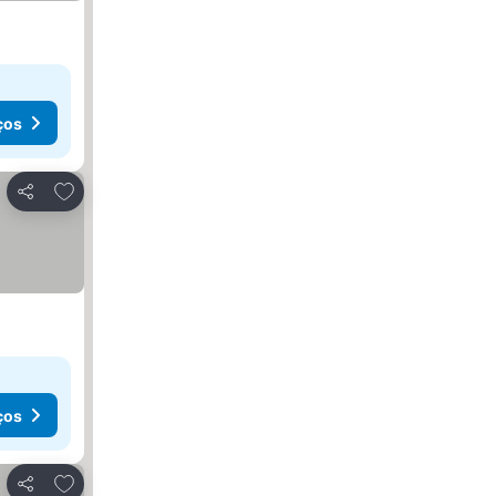
ços
Adicionar aos favoritos
Partilhar
ços
Adicionar aos favoritos
Partilhar