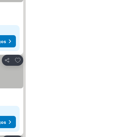
ços
Adicionar aos favoritos
Partilhar
ços