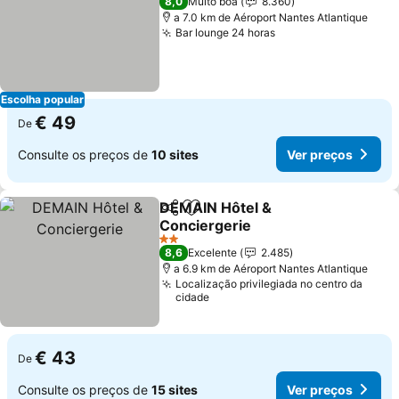
8,0
Muito boa
8.360
a 7.0 km de Aéroport Nantes Atlantique
Bar lounge 24 horas
Escolha popular
€ 49
De
Consulte os preços de
10 sites
Ver preços
DEMAIN Hôtel &
Partilhar
Adicionar aos favoritos
Conciergerie
2 Estrelas
8,6
Excelente
2.485
a 6.9 km de Aéroport Nantes Atlantique
Localização privilegiada no centro da
cidade
€ 43
De
Consulte os preços de
15 sites
Ver preços