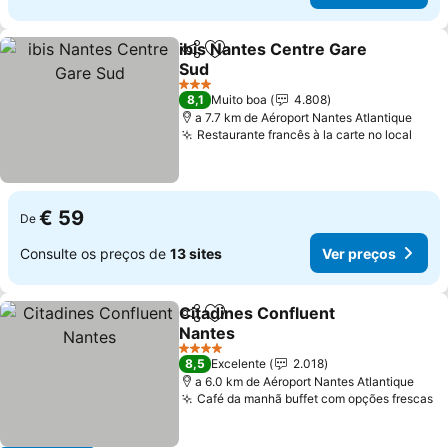
ibis Nantes Centre Gare
Partilhar
Adicionar aos favoritos
Sud
3 Estrelas
8,1
Muito boa
4.808
a 7.7 km de Aéroport Nantes Atlantique
Restaurante francês à la carte no local
€ 59
De
Consulte os preços de
13 sites
Ver preços
Citadines Confluent
Partilhar
Adicionar aos favoritos
Nantes
4 Estrelas
8,5
Excelente
2.018
a 6.0 km de Aéroport Nantes Atlantique
Café da manhã buffet com opções frescas