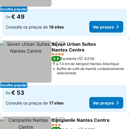
Escolha popular
€ 49
De
Consulte os preços de
18 sites
Ver preços
Seven Urban Suites
Partilhar
Adicionar aos favoritos
Nantes Centre
4 Estrelas
8,9
Excelente
8.016
a 7.4 km de Aéroport Nantes Atlantique
Buffet de café da manhã cuidadosamente
selecionado
Escolha popular
€ 53
De
Consulte os preços de
17 sites
Ver preços
Campanile Nantes Centre
Partilhar
Adicionar aos favoritos
3 Estrelas