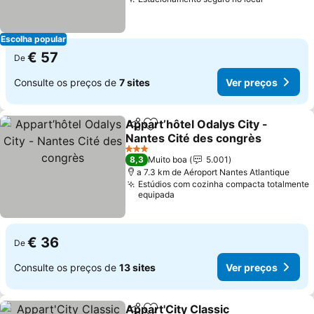
Escolha popular
€ 57
De
Consulte os preços de
7 sites
Ver preços
Appart’hôtel Odalys City -
Partilhar
Adicionar aos favoritos
Nantes Cité des congrès
3 Estrelas
8,3
Muito boa
5.001
a 7.3 km de Aéroport Nantes Atlantique
Estúdios com cozinha compacta totalmente
equipada
€ 36
De
Consulte os preços de
13 sites
Ver preços
Appart'City Classic