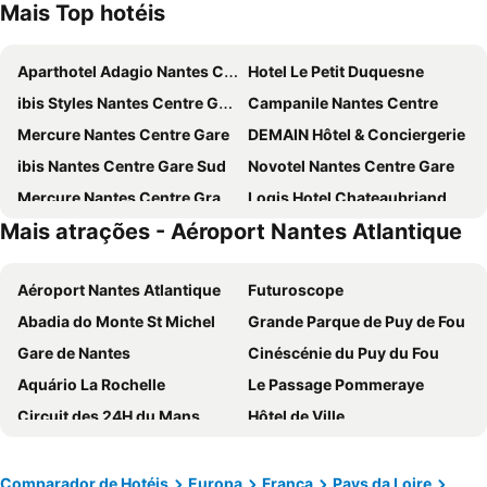
Mais Top hotéis
Aparthotel Adagio Nantes Centre
Hotel Le Petit Duquesne
ibis Styles Nantes Centre Gare
Campanile Nantes Centre
Mercure Nantes Centre Gare
DEMAIN Hôtel & Conciergerie
ibis Nantes Centre Gare Sud
Novotel Nantes Centre Gare
Mercure Nantes Centre Grand Hotel
Logis Hotel Chateaubriand
Mais atrações - Aéroport Nantes Atlantique
Seven Urban Suites Nantes Centre
OKKO Hotels Nantes Centre Ville
Mercure Nantes Centre Passage Pommeraye
ibis Nantes Centre Tour Bretagne
Aéroport Nantes Atlantique
Futuroscope
OLDEGAR
CIS Nantes Le Spot
Abadia do Monte St Michel
Grande Parque de Puy de Fou
Sozo Hotel
Best Western Hotel Graslin
Gare de Nantes
Cinéscénie du Puy du Fou
Le Lieu Dit
ibis Styles Nantes Centre Place Graslin
Aquário La Rochelle
Le Passage Pommeraye
Chachacha Hôtel
Maisons du Monde Hôtel & Suites - Nantes
Circuit des 24H du Mans
Hôtel de Ville
Eklo Hotels Nantes Centre - Île de Nantes
Radisson Blu Hotel, Nantes
Place Royale
Zénith Nantes Métropole
Oceania Hôtel de France Nantes
Hotel The Originals du Grand Monarque Nantes Gare
Poitiers - Biard Airport
Gare de Poitiers
Hôtel Voltaire Opéra
B&B HOTEL Nantes Aéroport
Comparador de Hotéis
Europa
França
Pays da Loire