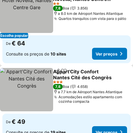
Gare
2 Estrelas
7,8
Boa
3.856
a 8.0 km de Aéroport Nantes Atlantique
Quartos tranquilos com vista para o pátio
Escolha popular
€ 64
De
Consulte os preços de
10 sites
Ver preços
Appart'City Confort
Partilhar
Adicionar aos favoritos
Nantes Cité des Congrès
3 Estrelas
7,8
Boa
4.658
a 7.7 km de Aéroport Nantes Atlantique
Acomodações estilo apartamento com
cozinha compacta
€ 49
De
Consulte os preços de
19 sites
Ver preços