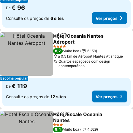
€ 96
De
Consulte os preços de
6 sites
Ver preços
Hôtel Oceania Nantes
Partilhar
Adicionar aos favoritos
Aéroport
4 Estrelas
8,2
Muito boa
6.159
a 0.5 km de Aéroport Nantes Atlantique
Quartos espaçosos com design
contemporâneo
Escolha popular
€ 119
De
Consulte os preços de
12 sites
Ver preços
Hôtel Escale Oceania
Partilhar
Adicionar aos favoritos
Nantes
3 Estrelas
8,4
Muito boa
4.629