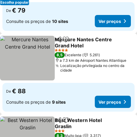
Escolha popular
€ 79
De
Consulte os preços de
10 sites
Ver preços
Mercure Nantes Centre
Partilhar
Adicionar aos favoritos
Grand Hotel
4 Estrelas
8,5
Excelente
5.261
a 7.3 km de Aéroport Nantes Atlantique
Localização privilegiada no centro da
cidade
€ 88
De
Consulte os preços de
9 sites
Ver preços
Best Western Hotel
Partilhar
Adicionar aos favoritos
Graslin
3 Estrelas
8,3
Muito boa
3.317