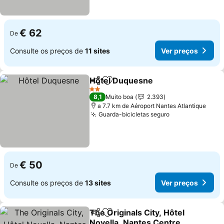
€ 62
De
Consulte os preços de
11 sites
Ver preços
Hôtel Duquesne
Partilhar
Adicionar aos favoritos
2 Estrelas
8,1
Muito boa
2.393
a 7.7 km de Aéroport Nantes Atlantique
Guarda-bicicletas seguro
€ 50
De
Consulte os preços de
13 sites
Ver preços
The Originals City, Hôtel
Partilhar
Adicionar aos favoritos
Novella, Nantes Centre