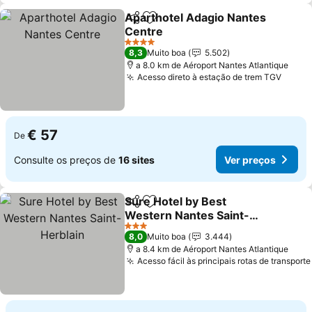
Aparthotel Adagio Nantes
Partilhar
Adicionar aos favoritos
Centre
4 Estrelas
8,3
Muito boa
5.502
a 8.0 km de Aéroport Nantes Atlantique
Acesso direto à estação de trem TGV
€ 57
De
Consulte os preços de
16 sites
Ver preços
Sure Hotel by Best
Partilhar
Adicionar aos favoritos
Western Nantes Saint-
Herblain
3 Estrelas
8,0
Muito boa
3.444
a 8.4 km de Aéroport Nantes Atlantique
Acesso fácil às principais rotas de transporte