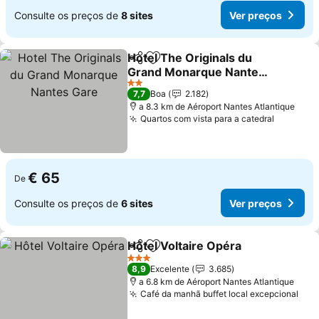
Consulte os preços de
8 sites
Ver preços
Hotel The Originals du
Partilhar
Adicionar aos favoritos
Grand Monarque Nantes
Gare
2 Estrelas
7,7
Boa
2.182
a 8.3 km de Aéroport Nantes Atlantique
Quartos com vista para a catedral
€ 65
De
Consulte os preços de
6 sites
Ver preços
Hôtel Voltaire Opéra
Partilhar
Adicionar aos favoritos
3 Estrelas
8,9
Excelente
3.685
a 6.8 km de Aéroport Nantes Atlantique
Café da manhã buffet local excepcional