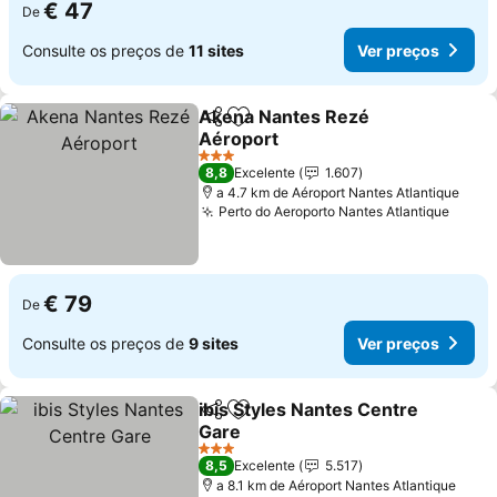
€ 47
De
Consulte os preços de
11 sites
Ver preços
Akena Nantes Rezé
Partilhar
Adicionar aos favoritos
Aéroport
3 Estrelas
8,8
Excelente
1.607
a 4.7 km de Aéroport Nantes Atlantique
Perto do Aeroporto Nantes Atlantique
€ 79
De
Consulte os preços de
9 sites
Ver preços
ibis Styles Nantes Centre
Partilhar
Adicionar aos favoritos
Gare
3 Estrelas
8,5
Excelente
5.517
a 8.1 km de Aéroport Nantes Atlantique