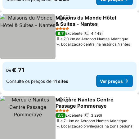
Maisons du Monde Hôtel
Partilhar
Adicionar aos favoritos
& Suites - Nantes
4 Estrelas
8,7
Excelente
4.448
a 7.0 km de Aéroport Nantes Atlantique
Localização central na histórica Nantes
€ 71
De
Consulte os preços de
11 sites
Ver preços
Mercure Nantes Centre
Partilhar
Adicionar aos favoritos
Passage Pommeraye
4 Estrelas
8,5
Excelente
3.296
a 7.1 km de Aéroport Nantes Atlantique
Localização privilegiada na zona pedonal