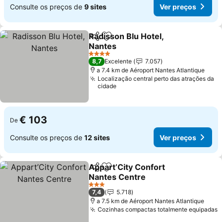
Consulte os preços de
9 sites
Ver preços
Radisson Blu Hotel,
Partilhar
Adicionar aos favoritos
Nantes
4 Estrelas
8,7
Excelente
7.057
a 7.4 km de Aéroport Nantes Atlantique
Localização central perto das atrações da
cidade
€ 103
De
Consulte os preços de
12 sites
Ver preços
Appart’City Confort
Partilhar
Adicionar aos favoritos
Nantes Centre
3 Estrelas
7,4
5.718
a 7.5 km de Aéroport Nantes Atlantique
Cozinhas compactas totalmente equipadas