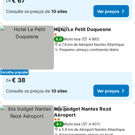
€ 67
De
Consulte os preços de
10 sites
Ver preços
Hotel Le Petit Duquesne
Partilhar
Adicionar aos favoritos
1 Estrelas
8,0
Muito boa
4.892
a 7.6 km de Aéroport Nantes Atlantique
Pequeno-almoço continental diário
Escolha popular
€ 38
De
Consulte os preços de
10 sites
Ver preços
ibis budget Nantes Rezé
Partilhar
Adicionar aos favoritos
Aéroport
2 Estrelas
8,1
Muito boa
4.407
a 5.4 km de Aéroport Nantes Atlantique
Estacionamento seguro no local