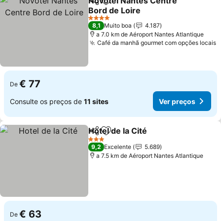
Novotel Nantes Centre
Partilhar
Adicionar aos favoritos
Bord de Loire
4 Estrelas
8,1
Muito boa
4.187
a 7.0 km de Aéroport Nantes Atlantique
Café da manhã gourmet com opções locais
€ 77
De
Consulte os preços de
11 sites
Ver preços
Hotel de la Cité
Partilhar
Adicionar aos favoritos
3 Estrelas
9,2
Excelente
5.689
a 7.5 km de Aéroport Nantes Atlantique
€ 63
De