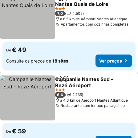
Partilhar
Adicionar aos favoritos
Nantes Quais de Loire
3 Estrelas
7,0
4.505
a 6.5 km de Aéroport Nantes Atlantique
Apartamentos com cozinhas completas
€ 49
De
Consulte os preços de
18 sites
Ver preços
Campanile Nantes Sud -
Partilhar
Adicionar aos favoritos
Rezé Aéroport
3 Estrelas
6,6
2.765
a 4.3 km de Aéroport Nantes Atlantique
Restaurante com terraço paisagístico
€ 59
De