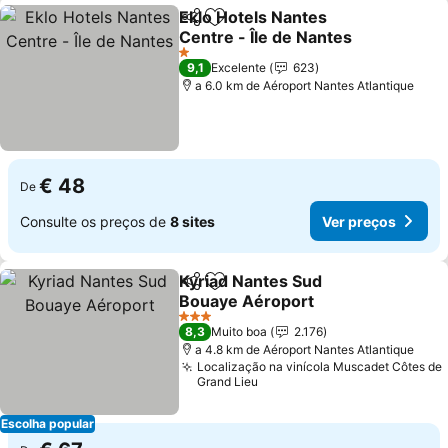
Eklo Hotels Nantes
Partilhar
Adicionar aos favoritos
Centre - Île de Nantes
1 Estrelas
9,1
Excelente
623
a 6.0 km de Aéroport Nantes Atlantique
€ 48
De
Consulte os preços de
8 sites
Ver preços
Kyriad Nantes Sud
Partilhar
Adicionar aos favoritos
Bouaye Aéroport
3 Estrelas
8,3
Muito boa
2.176
a 4.8 km de Aéroport Nantes Atlantique
Localização na vinícola Muscadet Côtes de
Grand Lieu
Escolha popular