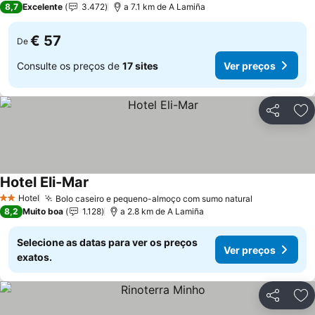
8,7
Excelente
3.472
a 7.1 km de A Lamiña
€ 57
De
Consulte os preços de
17 sites
Ver preços
Partilhar
Ad
Hotel Eli-Mar
Hotel
Bolo caseiro e pequeno-almoço com sumo natural
2 Estrelas
8,2
Muito boa
1.128
a 2.8 km de A Lamiña
Selecione as datas para ver os preços
Ver preços
exatos.
Partilhar
Ad