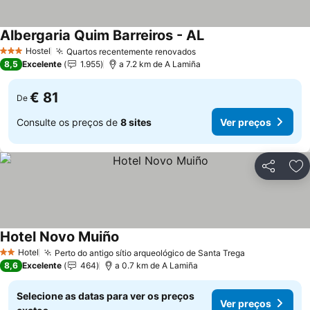
Albergaria Quim Barreiros - AL
Hostel
Quartos recentemente renovados
3 Estrelas
8,5
Excelente
1.955
a 7.2 km de A Lamiña
€ 81
De
Consulte os preços de
8 sites
Ver preços
Partilhar
Ad
Hotel Novo Muiño
Hotel
Perto do antigo sítio arqueológico de Santa Trega
2 Estrelas
8,6
Excelente
464
a 0.7 km de A Lamiña
Selecione as datas para ver os preços
Ver preços