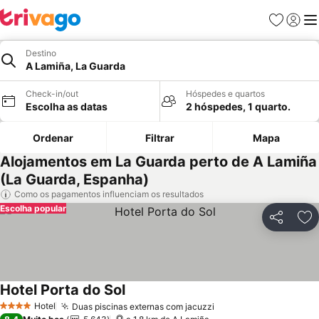
Favoritos
Iniciar
Me
Destino
A Lamiña, La Guarda
Check-in/out
Hóspedes e quartos
Escolha as datas
2 hóspedes, 1 quarto.
Ordenar
Filtrar
Mapa
Alojamentos em La Guarda perto de A Lamiña
(La Guarda, Espanha)
Como os pagamentos influenciam os resultados
Escolha popular
Partilhar
Ad
Hotel Porta do Sol
Hotel
Duas piscinas externas com jacuzzi
4 Estrelas