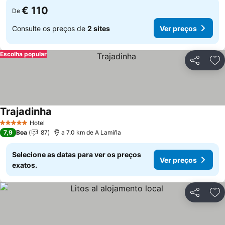
€ 110
De
Consulte os preços de
2 sites
Ver preços
Escolha popular
Partilhar
Ad
Trajadinha
Hotel
5 Estrelas
7,9
Boa
87
a 7.0 km de A Lamiña
Selecione as datas para ver os preços
Ver preços
exatos.
Partilhar
Ad