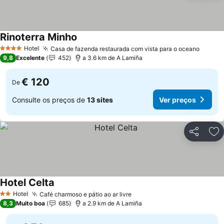
Rinoterra Minho
Hotel
Casa de fazenda restaurada com vista para o oceano
4 Estrelas
9,8
Excelente
452
a 3.6 km de A Lamiña
€ 120
De
Consulte os preços de
13 sites
Ver preços
Partilhar
Ad
Hotel Celta
Hotel
Café charmoso e pátio ao ar livre
2 Estrelas
8,3
Muito boa
685
a 2.9 km de A Lamiña