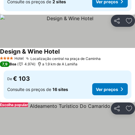
Consulte os preços de
2 sites
Ver preços
Partilhar
Ad
Design & Wine Hotel
Hotel
Localização central na praça de Caminha
4 Estrelas
7,9
Boa
4.974
a 1.9 km de A Lamiña
€ 103
De
Consulte os preços de
16 sites
Ver preços
Escolha popular
Partilhar
Ad