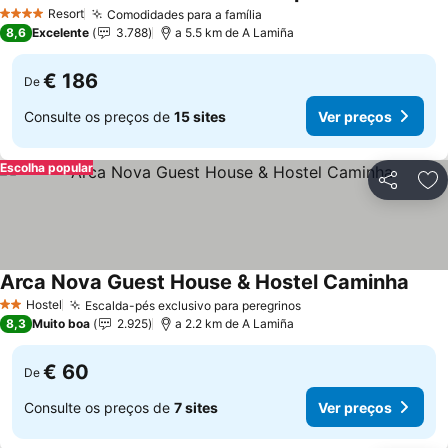
Resort
Comodidades para a família
4 Estrelas
8,6
Excelente
3.788
a 5.5 km de A Lamiña
€ 186
De
Consulte os preços de
15 sites
Ver preços
Escolha popular
Partilhar
Ad
Arca Nova Guest House & Hostel Caminha
Hostel
Escalda-pés exclusivo para peregrinos
2 Estrelas
8,3
Muito boa
2.925
a 2.2 km de A Lamiña
€ 60
De
Consulte os preços de
7 sites
Ver preços