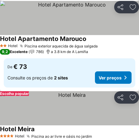
Partilhar
Ad
Hotel Apartamento Marouco
Hotel
Piscina exterior aquecida de água salgada
2 Estrelas
9,2
Excelente
786
a 3.8 km de A Lamiña
€ 73
De
Consulte os preços de
2 sites
Ver preços
Escolha popular
Partilhar
Ad
Hotel Meira
Hotel
Piscina ao ar livre e oásis no jardim
4 Estrelas