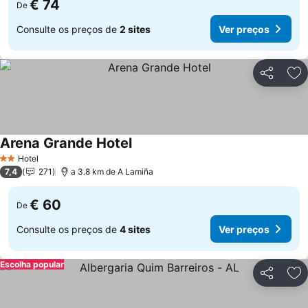
€ 74
De
Consulte os preços de
2 sites
Ver preços
Partilhar
Ad
Arena Grande Hotel
Hotel
2 Estrelas
7,4
271
a 3.8 km de A Lamiña
€ 60
De
Consulte os preços de
4 sites
Ver preços
Escolha popular
Partilhar
Ad