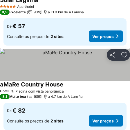
Solar Laginha
Aparthotel
5 Estrelas
8,9
Excelente
909
a 11.0 km de A Lamiña
€ 57
De
Consulte os preços de
2 sites
Ver preços
Partilhar
Ad
aMaRe Country House
Hotel
Piscina com vista panorâmica
8,1
Muito boa
589
a 4.7 km de A Lamiña
€ 82
De
Consulte os preços de
2 sites
Ver preços