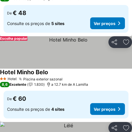
€ 48
De
Consulte os preços de
5 sites
Ver preços
Escolha popular
Partilhar
Ad
Hotel Minho Belo
Hotel
Piscina exterior sazonal
2 Estrelas
8,6
Excelente
1.830
a 12.7 km de A Lamiña
€ 60
De
Consulte os preços de
4 sites
Ver preços
Partilhar
Ad