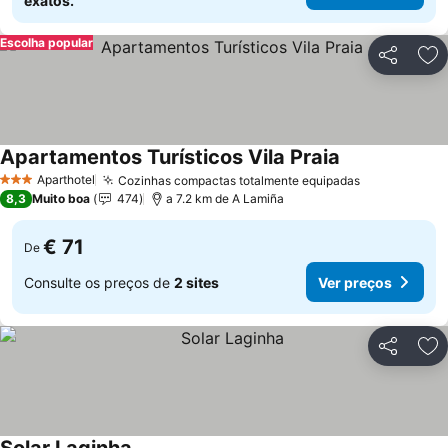
exatos.
Escolha popular
Partilhar
Ad
Apartamentos Turísticos Vila Praia
Aparthotel
Cozinhas compactas totalmente equipadas
3 Estrelas
8,3
Muito boa
474
a 7.2 km de A Lamiña
€ 71
De
Consulte os preços de
2 sites
Ver preços
Partilhar
Ad