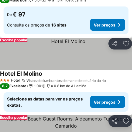
8,4
Muito boa
5.643
a 1.8 km de A Lamiña
€ 97
De
Consulte os preços de
16 sites
Ver preços
Escolha popular
Partilhar
Ad
Hotel El Molino
Hotel
Vistas deslumbrantes do mar e do estuário do rio
3 Estrelas
8,7
Excelente
1.001
a 0.8 km de A Lamiña
Selecione as datas para ver os preços
Ver preços
exatos.
Escolha popular
Partilhar
Ad