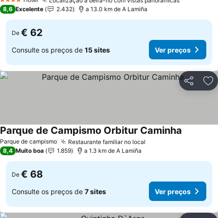
Localização à beira-rio com vistas panorâmicas
4 Estrelas
8,6
Excelente
2.432
a 13.0 km de A Lamiña
€ 62
De
Consulte os preços de
15 sites
Ver preços
Partilhar
Ad
Parque de Campismo Orbitur Caminha
Parque de campismo
Restaurante familiar no local
8,4
Muito boa
1.859
a 1.3 km de A Lamiña
€ 68
De
Consulte os preços de
7 sites
Ver preços