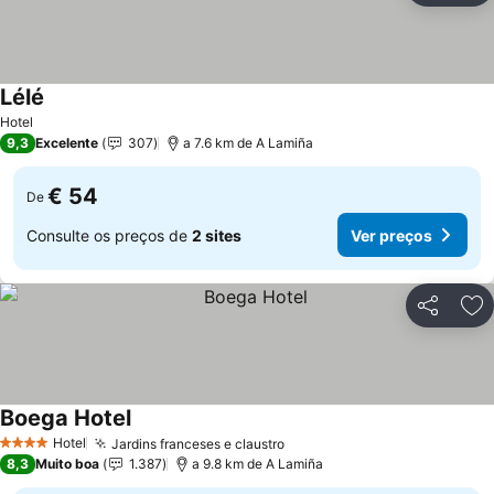
Lélé
Hotel
9,3
Excelente
307
a 7.6 km de A Lamiña
€ 54
De
Consulte os preços de
2 sites
Ver preços
Partilhar
Ad
Boega Hotel
Hotel
Jardins franceses e claustro
4 Estrelas
8,3
Muito boa
1.387
a 9.8 km de A Lamiña