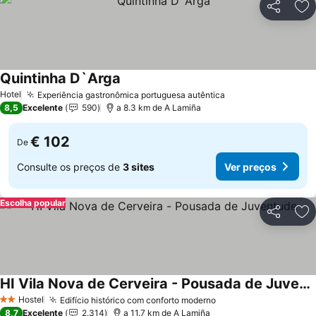
Partilhar
Ad
Quintinha D`Arga
Hotel
Experiência gastronômica portuguesa autêntica
8,5
Excelente
590
a 8.3 km de A Lamiña
€ 102
De
Consulte os preços de
3 sites
Ver preços
Escolha popular
Partilhar
Ad
HI Vila Nova de Cerveira - Pousada de Juventude
Hostel
Edifício histórico com conforto moderno
2 Estrelas
8,7
Excelente
2.314
a 11.7 km de A Lamiña