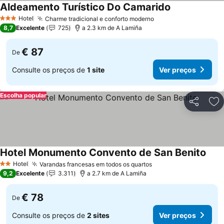
Aldeamento Turístico Do Camarido
Hotel
Charme tradicional e conforto moderno
3 Estrelas
8,7
Excelente
725
a 2.3 km de A Lamiña
€ 87
De
Consulte os preços de
1 site
Ver preços
Escolha popular
Partilhar
Ad
Hotel Monumento Convento de San Benito
Hotel
Varandas francesas em todos os quartos
2 Estrelas
9,2
Excelente
3.311
a 2.7 km de A Lamiña
€ 78
De
Consulte os preços de
2 sites
Ver preços