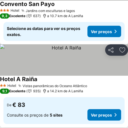
Convento San Payo
Hotel
Jardins com esculturas e lagos
3 Estrelas
9,3
Excelente
637
a 10.7 km de A Lamiña
Selecione as datas para ver os preços
Ver preços
exatos.
Partilhar
Ad
Hotel A Raiña
Hotel
Vistas panorâmicas do Oceano Atlântico
2 Estrelas
9,1
Excelente
935
a 14.2 km de A Lamiña
€ 83
De
Consulte os preços de
5 sites
Ver preços