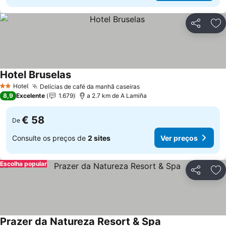
Partilhar
Ad
Hotel Bruselas
Hotel
Delícias de café da manhã caseiras
2 Estrelas
8,9
Excelente
1.679
a 2.7 km de A Lamiña
€ 58
De
Consulte os preços de
2 sites
Ver preços
Escolha popular
Partilhar
Ad
Prazer da Natureza Resort & Spa