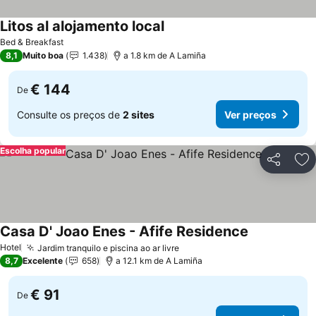
Litos al alojamento local
Bed & Breakfast
8,1
Muito boa
1.438
a 1.8 km de A Lamiña
€ 144
De
Consulte os preços de
2 sites
Ver preços
Escolha popular
Partilhar
Ad
Casa D' Joao Enes - Afife Residence
Hotel
Jardim tranquilo e piscina ao ar livre
8,7
Excelente
658
a 12.1 km de A Lamiña
€ 91
De