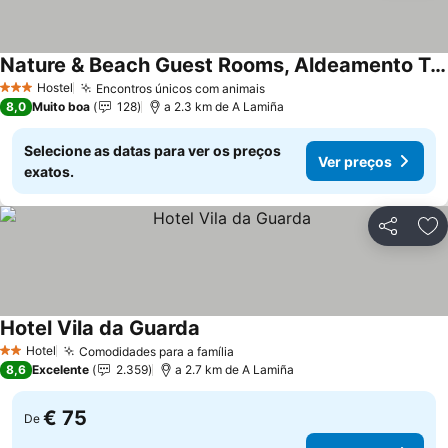
Nature & Beach Guest Rooms, Aldeamento Turístico do Camarido
Hostel
Encontros únicos com animais
3 Estrelas
8,0
Muito boa
128
a 2.3 km de A Lamiña
Selecione as datas para ver os preços
Ver preços
exatos.
Partilhar
Ad
Hotel Vila da Guarda
Hotel
Comodidades para a família
2 Estrelas
8,6
Excelente
2.359
a 2.7 km de A Lamiña
€ 75
De