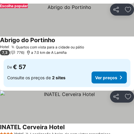
Escolha popular
Partilhar
Ad
Abrigo do Portinho
Hotel
Quartos com vista para a cidade ou pátio
7,3
776
a 7.0 km de A Lamiña
€ 57
De
Consulte os preços de
2 sites
Ver preços
Partilhar
Ad
INATEL Cerveira Hotel
Hotel