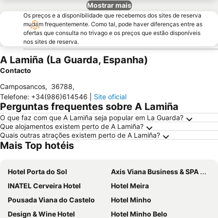
Mostrar mais
Os preços e a disponibilidade que recebemos dos sites de reserva
mudam frequentemente. Como tal, pode haver diferenças entre as
ofertas que consulta no trivago e os preços que estão disponíveis
nos sites de reserva.
A Lamiña (La Guarda, Espanha)
Contacto
Camposancos
,
36788
,
Telefone
:
+34(986)614546
|
Site oficial
Perguntas frequentes sobre A Lamiña
O que faz com que A Lamiña seja popular em La Guarda?
Que alojamentos existem perto de A Lamiña?
Quais outras atrações existem perto de A Lamiña?
Mais Top hotéis
Hotel Porta do Sol
Axis Viana Business & SPA Hotel
INATEL Cerveira Hotel
Hotel Meira
Pousada Viana do Castelo
Hotel Minho
Design & Wine Hotel
Hotel Minho Belo