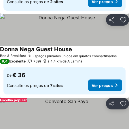
Consulte os preços de
2 sites
Ver preços
Partilhar
Ad
Donna Nega Guest House
Bed & Breakfast
Espaços privados únicos em quartos compartilhados
9,4
Excelente
739
a 4.4 km de A Lamiña
€ 36
De
Consulte os preços de
7 sites
Ver preços
Escolha popular
Partilhar
Ad