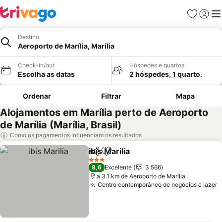
Favoritos
Iniciar
Me
Destino
Aeroporto de Marília, Marília
Check-in/out
Hóspedes e quartos
Escolha as datas
2 hóspedes, 1 quarto.
Ordenar
Filtrar
Mapa
Alojamentos em Marília perto de Aeroporto
de Marília (Marília, Brasil)
Como os pagamentos influenciam os resultados
ibis Marilia
Partilhar
Adicionar aos favoritos
3 Estrelas
8,6
Excelente
3.566
a 3.1 km de Aeroporto de Marília
Centro contemporâneo de negócios e lazer