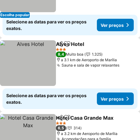
Escolha popular
Selecione as datas para ver os preços
Ver preços
exatos.
Alves Hotel
Partilhar
Adicionar aos favoritos
3 Estrelas
8,4
Muito boa
1.325
a 3.1 km de Aeroporto de Marília
Sauna e sala de vapor relaxantes
Selecione as datas para ver os preços
Ver preços
exatos.
Hotel Casa Grande Max
Partilhar
Adicionar aos favoritos
3 Estrelas
6,5
314
a 3.2 km de Aeroporto de Marília
Acomodações para a família