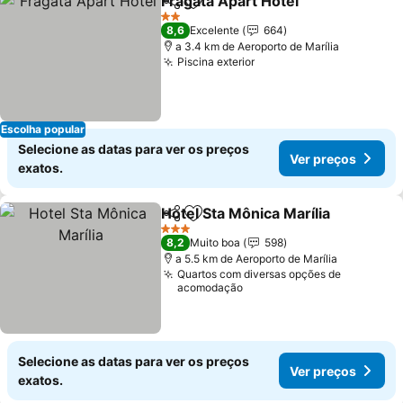
Fragata Apart Hotel
Partilhar
Adicionar aos favoritos
2 Estrelas
8,6
Excelente
664
a 3.4 km de Aeroporto de Marília
Piscina exterior
Escolha popular
Selecione as datas para ver os preços
Ver preços
exatos.
Hotel Sta Mônica Marília
Partilhar
Adicionar aos favoritos
3 Estrelas
8,2
Muito boa
598
a 5.5 km de Aeroporto de Marília
Quartos com diversas opções de
acomodação
Selecione as datas para ver os preços
Ver preços
exatos.