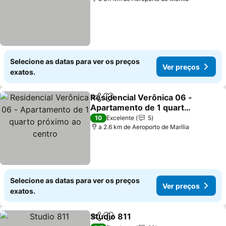
Selecione as datas para ver os preços
Ver preços
exatos.
Residencial Verônica 06 -
Partilhar
Adicionar aos favoritos
Apartamento de 1 quarto
próximo ao centro
10
Excelente
5
a 2.6 km de Aeroporto de Marília
Selecione as datas para ver os preços
Ver preços
exatos.
Studio 811
Partilhar
Adicionar aos favoritos