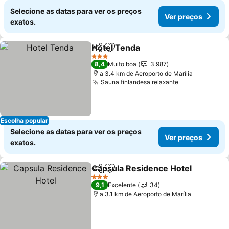
Selecione as datas para ver os preços
Ver preços
exatos.
Hotel Tenda
Partilhar
Adicionar aos favoritos
3 Estrelas
8,4
Muito boa
3.987
a 3.4 km de Aeroporto de Marília
Sauna finlandesa relaxante
Escolha popular
Selecione as datas para ver os preços
Ver preços
exatos.
Capsula Residence Hotel
Partilhar
Adicionar aos favoritos
3 Estrelas
9,1
Excelente
34
a 3.1 km de Aeroporto de Marília