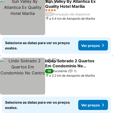
Sun Valley By Atlantica Ex
Partilhar
Adicionar aos favoritos
Quality Hotel Marília
4 Estrelas
/
Pontuação não disponível
a 4.4 km de Aeroporto de Marília
Selecione as datas para ver os preços
Ver preços
exatos.
Lindo Sobrado 2 Quartos
Partilhar
Adicionar aos favoritos
Em Condominio No
Centro
10
Excelente
1
a 3.2 km de Aeroporto de Marília
Selecione as datas para ver os preços
Ver preços
exatos.