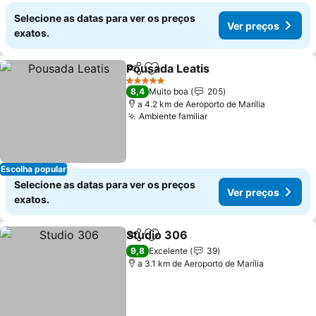
Selecione as datas para ver os preços
Ver preços
exatos.
Pousada Leatis
Partilhar
Adicionar aos favoritos
5 Estrelas
8,4
Muito boa
205
a 4.2 km de Aeroporto de Marília
Ambiente familiar
Escolha popular
Selecione as datas para ver os preços
Ver preços
exatos.
Studio 306
Partilhar
Adicionar aos favoritos
9,8
Excelente
39
a 3.1 km de Aeroporto de Marília