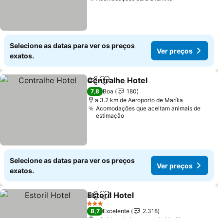
Selecione as datas para ver os preços
Ver preços
exatos.
Centralhe Hotel
Partilhar
Adicionar aos favoritos
7,8
Boa
180
a 3.2 km de Aeroporto de Marília
Acomodações que aceitam animais de
estimação
Selecione as datas para ver os preços
Ver preços
exatos.
Estoril Hotel
Partilhar
Adicionar aos favoritos
3 Estrelas
8,7
Excelente
2.318