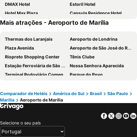
DMAX Hotel
Estoril Hotel
Hotel Max Plaza
Capsula Residence Hotel
Mais atrações - Aeroporto de Marília
Leati'S Hotel
Pousada Leatis
Hotel Castro Alves Norte
Thermas dos Laranjais
Aeroporto de Londrina
Plaza Avenida
Aeroporto de São José do Rio Preto
Riopreto Shopping Center
Tênis Clube
Estação Ferroviária de São José do Rio Preto
Nossa Senhora Aparecida
Terminal Rodoviário Comendador José Lemes Soares
Parque do Povo
Sesc Thermas
Aeroporto de Marília
Palloma Blanca Ecotur
Meridional Praia Clube
Comparador de Hotéis
América do Sul
Brasil
São Paulo
Marília
Aeroporto de Marília
Centro Integrado de Ciência e Cultura
Avenida Alberto Andaló
Aeroporto Estadual de Bauru-Arealva
Represa Laranja Doce
Facebook
Twitter
Insta
Yo
Cidade da Criança
Prefeito Antonio Sandoval Netto
Selecione o seu país
Municipal Eduardo José Farah
Aeroporto Estadual de Presidente Prudente
Parque Aventurah Brotas
Dos Saltos