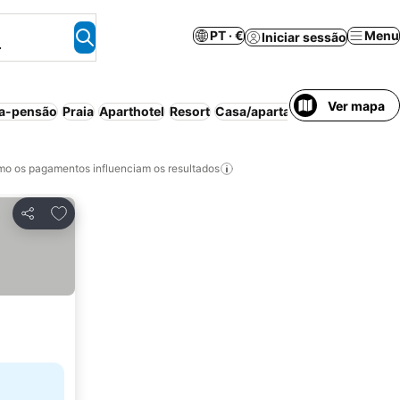
PT · €
Menu
Iniciar sessão
.
Ver mapa
a-pensão
Praia
Aparthotel
Resort
Casa/apartamento inteiro
Est
o os pagamentos influenciam os resultados
Adicionar aos favoritos
Partilhar