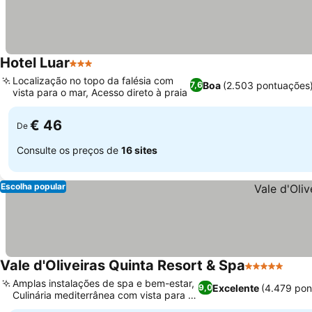
Hotel Luar
3 Estrelas
Localização no topo da falésia com
Boa
(2.503 pontuações
7,6
vista para o mar, Acesso direto à praia
€ 46
De
Consulte os preços de
16 sites
Escolha popular
Vale d'Oliveiras Quinta Resort & Spa
5 Estrelas
Amplas instalações de spa e bem-estar,
Excelente
(4.479 pon
9,0
Culinária mediterrânea com vista para o
jardim