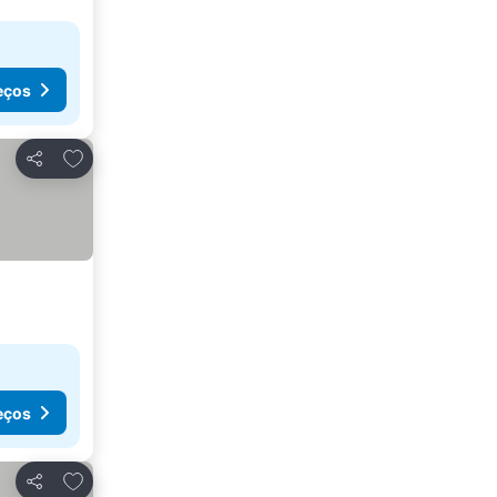
eços
Adicionar aos favoritos
Partilhar
eços
Adicionar aos favoritos
Partilhar