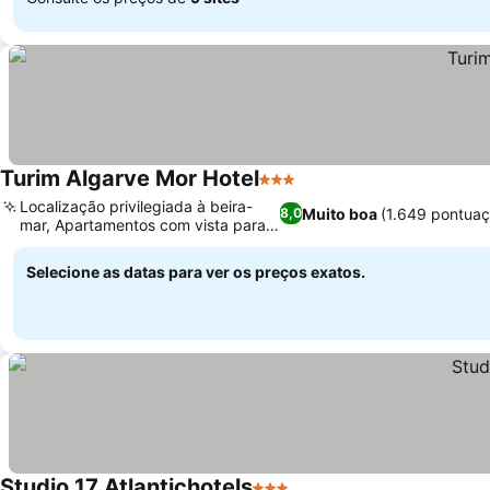
Turim Algarve Mor Hotel
3 Estrelas
Localização privilegiada à beira-
Muito boa
(1.649 pontuaç
8,0
mar, Apartamentos com vista para o
mar
Selecione as datas para ver os preços exatos.
Studio 17 Atlantichotels