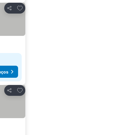
Adicionar aos favoritos
Partilhar
eços
Adicionar aos favoritos
Partilhar