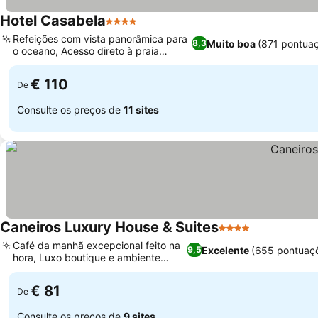
Hotel Casabela
4 Estrelas
Refeições com vista panorâmica para
Muito boa
(871 pontua
8,3
o oceano, Acesso direto à praia
privada
€ 110
De
Consulte os preços de
11 sites
Caneiros Luxury House & Suites
4 Estrelas
Café da manhã excepcional feito na
Excelente
(655 pontuaç
9,5
hora, Luxo boutique e ambiente
íntimo
€ 81
De
Consulte os preços de
9 sites