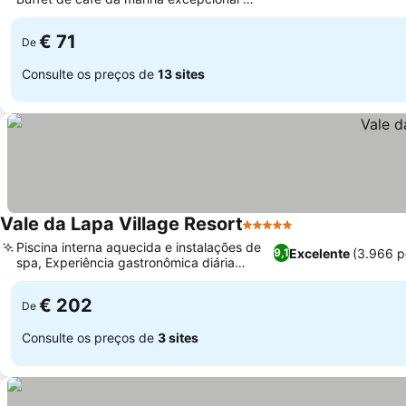
variado
€ 71
De
Consulte os preços de
13 sites
Vale da Lapa Village Resort
5 Estrelas
Piscina interna aquecida e instalações de
Excelente
(3.966 p
9,1
spa, Experiência gastronômica diária
especial do chef
€ 202
De
Consulte os preços de
3 sites