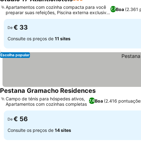
3 Estrelas
Apartamentos com cozinha compacta para você
Boa
(2.361 
7,7
preparar suas refeições, Piscina externa exclusiva
para adultos
€ 33
De
Consulte os preços de
11 sites
Escolha popular
Pestana Gramacho Residences
Campo de ténis para hóspedes ativos,
Boa
(2.416 pontuaçõe
7,6
Apartamentos com cozinhas completas
€ 56
De
Consulte os preços de
14 sites