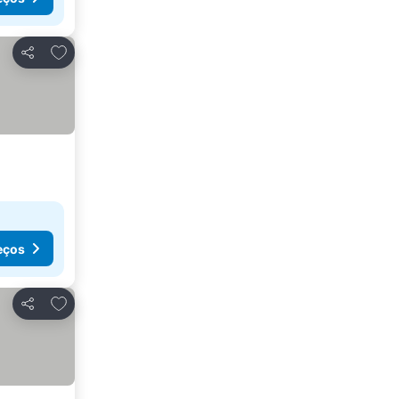
Adicionar aos favoritos
Partilhar
eços
Adicionar aos favoritos
Partilhar