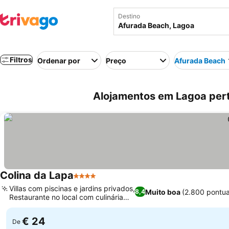
Destino
Filtros
Ordenar por
Preço
Afurada Beach
Alojamentos em Lagoa pert
Colina da Lapa
4 Estrelas
Villas com piscinas e jardins privados,
Muito boa
(2.800 pontu
8,4
Restaurante no local com culinária
local
€ 24
De