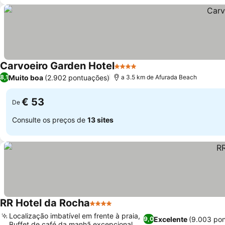
Carvoeiro Garden Hotel
4 Estrelas
Muito boa
(2.902 pontuações)
8,1
a 3.5 km de Afurada Beach
€ 53
De
Consulte os preços de
13 sites
RR Hotel da Rocha
4 Estrelas
Localização imbatível em frente à praia,
Excelente
(9.003 po
9,0
Buffet de café da manhã excepcional e