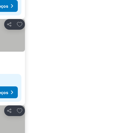
eços
Adicionar aos favoritos
Partilhar
eços
Adicionar aos favoritos
Partilhar