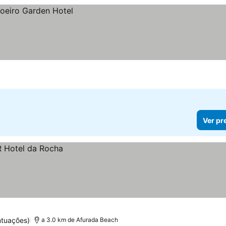
Ver pr
ntuações)
a 3.0 km de Afurada Beach