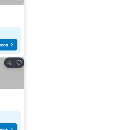
eços
Adicionar aos favoritos
Partilhar
eços