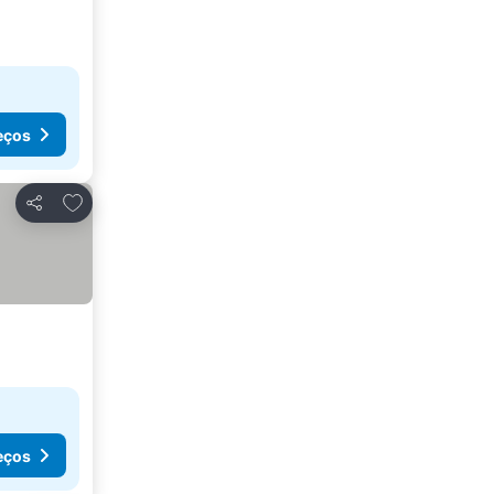
eços
Adicionar aos favoritos
Partilhar
eços