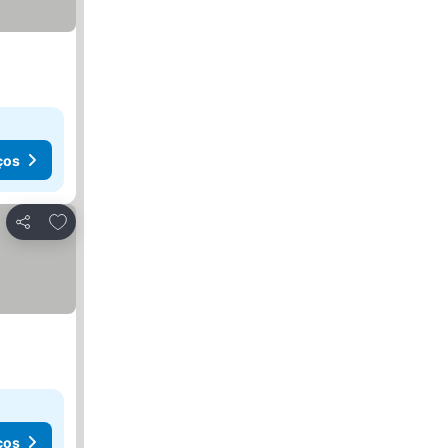
ços
Adicionar aos favoritos
Partilhar
ços