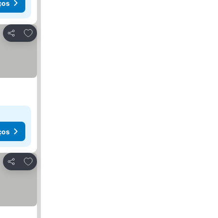
ços
Adicionar aos favoritos
Partilhar
ços
Adicionar aos favoritos
Partilhar