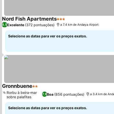
Nord Fish Apartments
3 Estrelas
Excelente
(372 pontuações)
8,5
a 7.4 km de Andøya Airport
Selecione as datas para ver os preços exatos.
Gronnbuene
2 Estrelas
Rorbu à beira-mar
Boa
(856 pontuações)
7,9
a 3.4 km de Andø
sobre palafitas
Selecione as datas para ver os preços exatos.