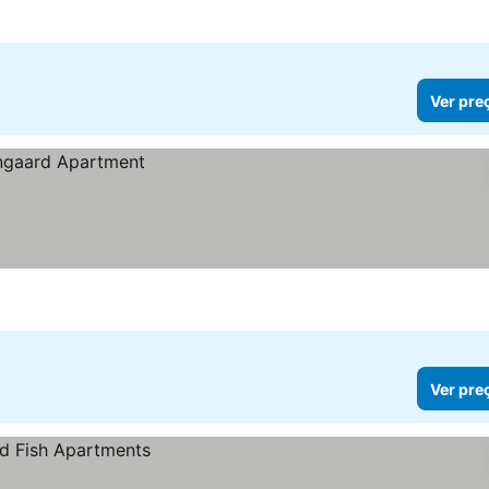
Ver pre
Ver pre