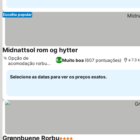
Escolha popular
Midnattsol rom og hytter
Opção de
Muito boa
(607 pontuações)
8,4
a 7.3 
acomodação rorbu
tradicional
Selecione as datas para ver os preços exatos.
Grønnbuene Rorbu