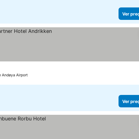
Ver pre
e Andøya Airport
Ver pre