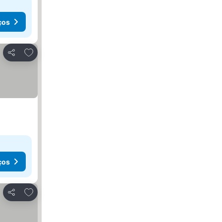
ços
Adicionar aos favoritos
Partilhar
ços
Adicionar aos favoritos
Partilhar