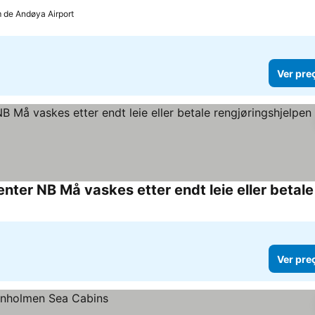
 de Andøya Airport
Ver pre
Ver pre