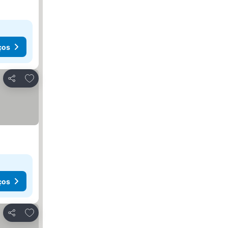
ços
Adicionar aos favoritos
Partilhar
ços
Adicionar aos favoritos
Partilhar