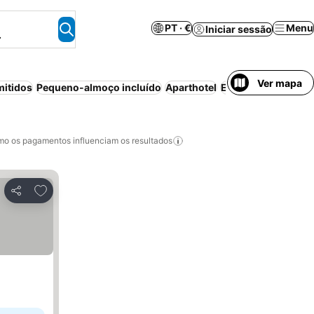
PT · €
Menu
Iniciar sessão
.
Ver mapa
mitidos
Pequeno-almoço incluído
Aparthotel
Estacionamento
o os pagamentos influenciam os resultados
Adicionar aos favoritos
Partilhar