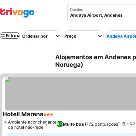
Destino
Filtros
Ordenar por
Preço
Andøya Airpo
Alojamentos em Andenes p
Noruega)
Hotell Marena
3 Estrelas
Ambiente aconchegante
Muito boa
(772 pontuações)
8,0
a 3.2
de hotel não-rede