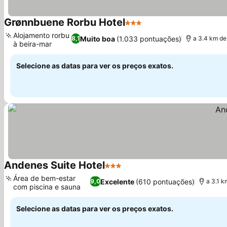
Grønnbuene Rorbu Hotel
3 Estrelas
Alojamento rorbu
Muito boa
(1.033 pontuações)
8,1
a 3.4 km de
à beira-mar
Selecione as datas para ver os preços exatos.
Andenes Suite Hotel
3 Estrelas
Área de bem-estar
Excelente
(610 pontuações)
9,0
a 3.1 k
com piscina e sauna
Selecione as datas para ver os preços exatos.