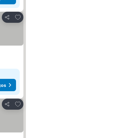
Adicionar aos favoritos
Partilhar
ços
Adicionar aos favoritos
Partilhar