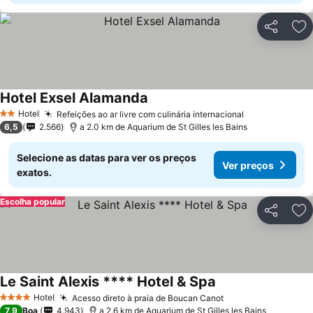
Partilhar
Ad
Hotel Exsel Alamanda
Hotel
Refeições ao ar livre com culinária internacional
2 Estrelas
6,5
2.566
a 2.0 km de Aquarium de St Gilles les Bains
Selecione as datas para ver os preços
Ver preços
exatos.
Escolha popular
Partilhar
Ad
Le Saint Alexis **** Hotel & Spa
Hotel
Acesso direto à praia de Boucan Canot
4 Estrelas
7,9
Boa
4.943
a 2.6 km de Aquarium de St Gilles les Bains