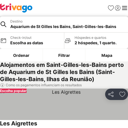
Favoritos
Iniciar
Me
Destino
Aquarium de St Gilles les Bains, Saint-Gilles-les-Bains
Check-in/out
Hóspedes e quartos
Escolha as datas
2 hóspedes, 1 quarto.
Ordenar
Filtrar
Mapa
Alojamentos em Saint-Gilles-les-Bains perto
de Aquarium de St Gilles les Bains (Saint-
Gilles-les-Bains, Ilhas da Reunião)
Como os pagamentos influenciam os resultados
Escolha popular
Partilhar
Ad
Les Aigrettes