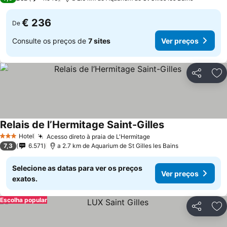
€ 236
De
Consulte os preços de
7 sites
Ver preços
Partilhar
Ad
Relais de l’Hermitage Saint-Gilles
Hotel
Acesso direto à praia de L'Hermitage
3 Estrelas
7,3
6.571
a 2.7 km de Aquarium de St Gilles les Bains
Selecione as datas para ver os preços
Ver preços
exatos.
Escolha popular
Partilhar
Ad