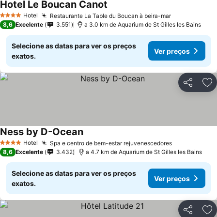
Hotel Le Boucan Canot
Hotel
Restaurante La Table du Boucan à beira-mar
4 Estrelas
8,6
Excelente
3.551
a 3.0 km de Aquarium de St Gilles les Bains
Selecione as datas para ver os preços
Ver preços
exatos.
Partilhar
Ad
Ness by D-Ocean
Hotel
Spa e centro de bem-estar rejuvenescedores
4 Estrelas
8,6
Excelente
3.432
a 4.7 km de Aquarium de St Gilles les Bains
Selecione as datas para ver os preços
Ver preços
exatos.
Partilhar
Ad