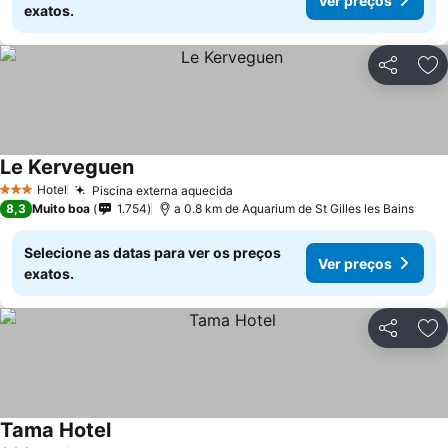
Ver preços
exatos.
Partilhar
Ad
Le Kerveguen
Hotel
Piscina externa aquecida
3 Estrelas
8,3
Muito boa
1.754
a 0.8 km de Aquarium de St Gilles les Bains
Selecione as datas para ver os preços
Ver preços
exatos.
Partilhar
Ad
Tama Hotel