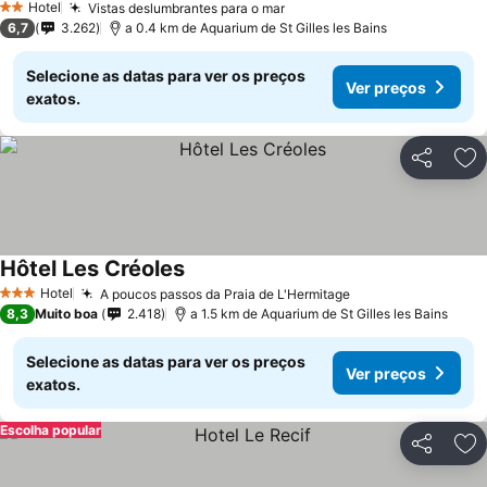
Hotel
Vistas deslumbrantes para o mar
2 Estrelas
6,7
3.262
a 0.4 km de Aquarium de St Gilles les Bains
Selecione as datas para ver os preços
Ver preços
exatos.
Partilhar
Ad
Hôtel Les Créoles
Hotel
A poucos passos da Praia de L'Hermitage
3 Estrelas
8,3
Muito boa
2.418
a 1.5 km de Aquarium de St Gilles les Bains
Selecione as datas para ver os preços
Ver preços
exatos.
Escolha popular
Partilhar
Ad