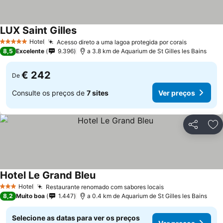
LUX Saint Gilles
Hotel
Acesso direto a uma lagoa protegida por corais
5 Estrelas
8,5
Excelente
9.396
a 3.8 km de Aquarium de St Gilles les Bains
€ 242
De
Consulte os preços de
7 sites
Ver preços
Partilhar
Ad
Hotel Le Grand Bleu
Hotel
Restaurante renomado com sabores locais
3 Estrelas
8,2
Muito boa
1.447
a 0.4 km de Aquarium de St Gilles les Bains
Selecione as datas para ver os preços