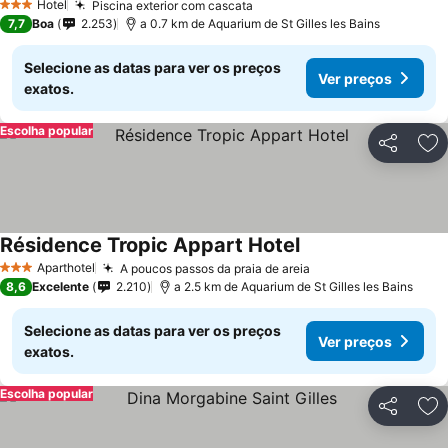
Hotel
Piscina exterior com cascata
3 Estrelas
7,7
Boa
2.253
a 0.7 km de Aquarium de St Gilles les Bains
Selecione as datas para ver os preços
Ver preços
exatos.
Escolha popular
Partilhar
Ad
Résidence Tropic Appart Hotel
Aparthotel
A poucos passos da praia de areia
3 Estrelas
8,6
Excelente
2.210
a 2.5 km de Aquarium de St Gilles les Bains
Selecione as datas para ver os preços
Ver preços
exatos.
Escolha popular
Partilhar
Ad