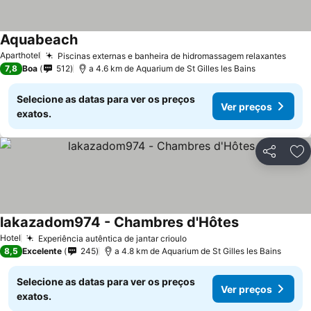
Aquabeach
Aparthotel
Piscinas externas e banheira de hidromassagem relaxantes
7,8
Boa
512
a 4.6 km de Aquarium de St Gilles les Bains
Selecione as datas para ver os preços
Ver preços
exatos.
Partilhar
Ad
lakazadom974 - Chambres d'Hôtes
Hotel
Experiência autêntica de jantar crioulo
8,5
Excelente
245
a 4.8 km de Aquarium de St Gilles les Bains
Selecione as datas para ver os preços
Ver preços
exatos.