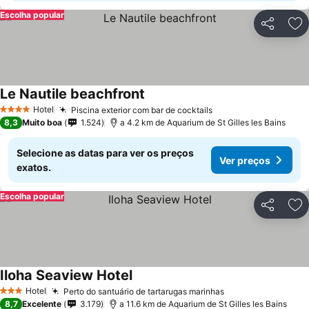
Escolha popular
Partilhar
Ad
Le Nautile beachfront
Hotel
Piscina exterior com bar de cocktails
4 Estrelas
8,3
Muito boa
1.524
a 4.2 km de Aquarium de St Gilles les Bains
Selecione as datas para ver os preços
Ver preços
exatos.
Escolha popular
Partilhar
Ad
Iloha Seaview Hotel
Hotel
Perto do santuário de tartarugas marinhas
3 Estrelas
8,7
Excelente
3.179
a 11.6 km de Aquarium de St Gilles les Bains