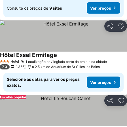
Consulte os preços de
9 sites
Ver preços
Partilhar
Ad
Hôtel Exsel Ermitage
Hotel
Localização privilegiada perto da praia e da cidade
3 Estrelas
7,3
1.356
a 2.5 km de Aquarium de St Gilles les Bains
Selecione as datas para ver os preços
Ver preços
exatos.
Escolha popular
Partilhar
Ad