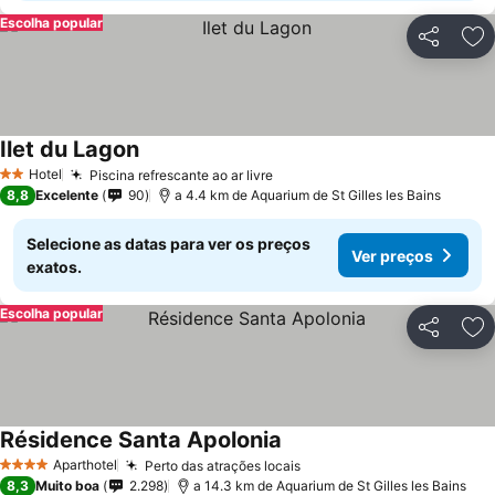
Escolha popular
Partilhar
Ad
Ilet du Lagon
Hotel
Piscina refrescante ao ar livre
2 Estrelas
8,8
Excelente
90
a 4.4 km de Aquarium de St Gilles les Bains
Selecione as datas para ver os preços
Ver preços
exatos.
Escolha popular
Partilhar
Ad
Résidence Santa Apolonia
Aparthotel
Perto das atrações locais
4 Estrelas
8,3
Muito boa
2.298
a 14.3 km de Aquarium de St Gilles les Bains