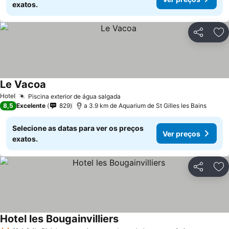
exatos.
Partilhar
Ad
Le Vacoa
Hotel
Piscina exterior de água salgada
8,5
Excelente
829
a 3.9 km de Aquarium de St Gilles les Bains
Selecione as datas para ver os preços
Ver preços
exatos.
Partilhar
Ad
Hotel les Bougainvilliers