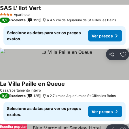
SAS L' Ilot Vert
Aparthotel
4 Estrelas
9,2
Excelente
192
a 4.5 km de Aquarium de St Gilles les Bains
Selecione as datas para ver os preços
Ver preços
exatos.
Partilhar
Ad
La Villa Paille en Queue
Casa/apartamento inteiro
9,8
Excelente
125
a 2.7 km de Aquarium de St Gilles les Bains
Selecione as datas para ver os preços
Ver preços
exatos.
Escolha popular