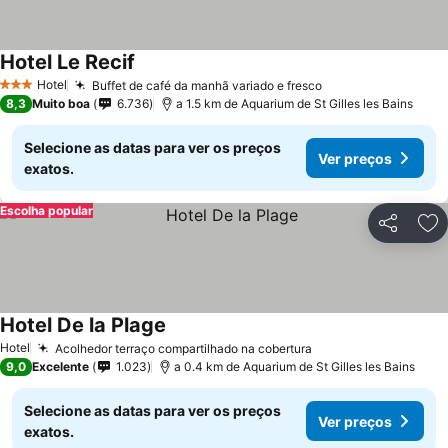
Hotel Le Recif
Hotel
Buffet de café da manhã variado e fresco
3 Estrelas
8,3
Muito boa
6.736
a 1.5 km de Aquarium de St Gilles les Bains
Selecione as datas para ver os preços
Ver preços
exatos.
Escolha popular
Partilhar
Ad
Hotel De la Plage
Hotel
Acolhedor terraço compartilhado na cobertura
9,0
Excelente
1.023
a 0.4 km de Aquarium de St Gilles les Bains
Selecione as datas para ver os preços
Ver preços
exatos.