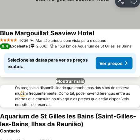
Partilhar
Ad
Blue Margouillat Seaview Hotel
Hotel
Mansão crioula com vista para o oceano
5 Estrelas
9,4
Excelente
2.638
a 15.9 km de Aquarium de St Gilles les Bains
Selecione as datas para ver os preços
Ver preços
exatos.
Mostrar mais
Os preços e a disponibilidade que recebemos dos sites de reserva
mudam frequentemente. Como tal, pode haver diferenças entre as
ofertas que consulta no trivago e os preços que estão disponíveis
nos sites de reserva.
Aquarium de St Gilles les Bains (Saint-Gilles-
les-Bains, Ilhas da Reunião)
Contacto