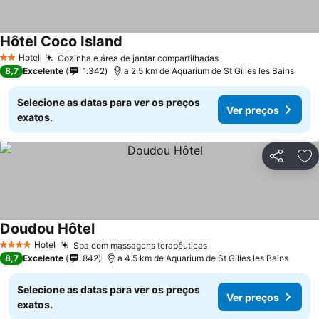
Hôtel Coco Island
Hotel
Cozinha e área de jantar compartilhadas
2 Estrelas
8,7
Excelente
1.342
a 2.5 km de Aquarium de St Gilles les Bains
Selecione as datas para ver os preços
Ver preços
exatos.
Partilhar
Ad
Doudou Hôtel
Hotel
Spa com massagens terapêuticas
4 Estrelas
8,7
Excelente
842
a 4.5 km de Aquarium de St Gilles les Bains
Selecione as datas para ver os preços
Ver preços
exatos.