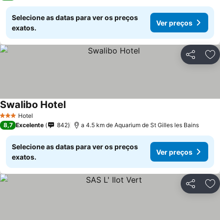
Selecione as datas para ver os preços
Ver preços
exatos.
Partilhar
Ad
Swalibo Hotel
Hotel
3 Estrelas
8,7
Excelente
842
a 4.5 km de Aquarium de St Gilles les Bains
Selecione as datas para ver os preços
Ver preços
exatos.
Partilhar
Ad