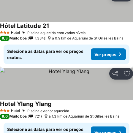
Hôtel Latitude 21
Hotel
Piscina aquecida com vários níveis
3 Estrelas
8,3
Muito boa
1.384
a 0.9 km de Aquarium de St Gilles les Bains
Selecione as datas para ver os preços
Ver preços
exatos.
Partilhar
Ad
Hotel Ylang Ylang
Hotel
Piscina exterior aquecida
3 Estrelas
8,0
Muito boa
721
a 1.3 km de Aquarium de St Gilles les Bains
Selecione as datas para ver os preços
Ver preços