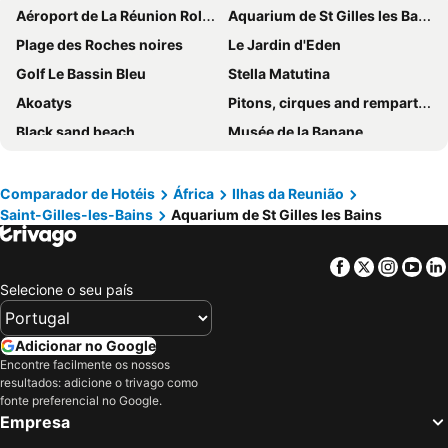
Aéroport de La Réunion Roland Garros
Aquarium de St Gilles les Bains
Plage des Roches noires
Le Jardin d'Eden
Golf Le Bassin Bleu
Stella Matutina
Akoatys
Pitons, cirques and remparts of Reunion Island
Black sand beach
Musée de la Banane
Pierrefonds Airport
La Maison du Volcan - Museum de La Fournaise
La Vanilleraie
Grand Anse Beach
Comparador de Hotéis
África
Ilhas da Reunião
Saint-Gilles-les-Bains
Aquarium de St Gilles les Bains
Rivière Langevin et Cascade Grand Galet
Piton de la Fournaise
Suspension Bridge East River
Cap méchant
Facebook
Twitter
Insta
Yo
Selecione o seu país
Adicionar no Google
Encontre facilmente os nossos
resultados: adicione o trivago como
fonte preferencial no Google.
Empresa