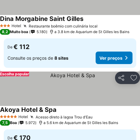
Dina Morgabine Saint Gilles
Hotel
Restaurante boêmio com culinária local
3 Estrelas
8,2
Muito boa
5.180
a 3.8 km de Aquarium de St Gilles les Bains
€ 112
De
Consulte os preços de
8 sites
Ver preços
Escolha popular
Partilhar
Ad
Akoya Hotel & Spa
Hotel
Acesso direto à lagoa Trou d'Eau
5 Estrelas
7,5
Boa
5.972
a 5.6 km de Aquarium de St Gilles les Bains
€ 170
De