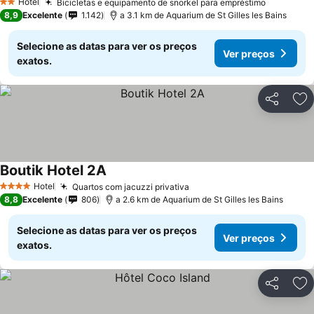
Hotel
Bicicletas e equipamento de snorkel para empréstimo
2 Estrelas
8,9
Excelente
1.142
a 3.1 km de Aquarium de St Gilles les Bains
Selecione as datas para ver os preços
Ver preços
exatos.
Partilhar
Ad
Boutik Hotel 2A
Hotel
Quartos com jacuzzi privativa
4 Estrelas
8,8
Excelente
806
a 2.6 km de Aquarium de St Gilles les Bains
Selecione as datas para ver os preços
Ver preços
exatos.
Partilhar
Ad