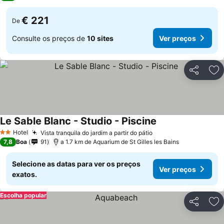
€ 221
De
Consulte os preços de
10 sites
Ver preços
Partilhar
Ad
Le Sable Blanc - Studio - Piscine
Hotel
Vista tranquila do jardim a partir do pátio
2 Estrelas
7,8
Boa
91
a 1.7 km de Aquarium de St Gilles les Bains
Selecione as datas para ver os preços
Ver preços
exatos.
Escolha popular
Partilhar
Ad