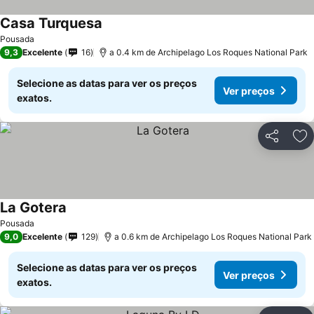
Casa Turquesa
Pousada
9,3
Excelente
16
a 0.4 km de Archipelago Los Roques National Park
Selecione as datas para ver os preços
Ver preços
exatos.
Partilhar
Ad
La Gotera
Pousada
9,0
Excelente
129
a 0.6 km de Archipelago Los Roques National Park
Selecione as datas para ver os preços
Ver preços
exatos.