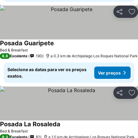
Partilhar
Ad
Posada Guaripete
Bed & Breakfast
8,8
Excelente
190
a 0.3 km de Archipelago Los Roques National Park
Selecione as datas para ver os preços
Ver preços
exatos.
Partilhar
Ad
Posada La Rosaleda
Bed & Breakfast
9,3
Excelente
82
a 1.0 km de Archipelago Los Roques National Park