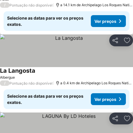
/
a 14.1 km de Archipelago Los Roques National Park
Pontuação não disponível
Selecione as datas para ver os preços
Ver preços
exatos.
Partilhar
Ad
La Langosta
Albergue
/
a 0.4 km de Archipelago Los Roques National Park
Pontuação não disponível
Selecione as datas para ver os preços
Ver preços
exatos.
Partilhar
Ad