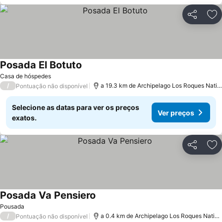
Partilhar
Ad
Posada El Botuto
Casa de hóspedes
/
a 19.3 km de Archipelago Los Roques National Park
Pontuação não disponível
Selecione as datas para ver os preços
Ver preços
exatos.
Partilhar
Ad
Posada Va Pensiero
Pousada
/
a 0.4 km de Archipelago Los Roques National Park
Pontuação não disponível