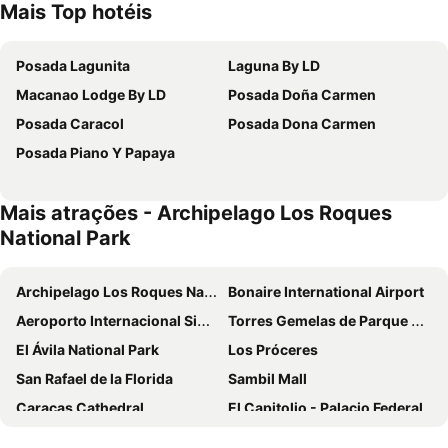
Mais Top hotéis
Posada Lagunita
Laguna By LD
Macanao Lodge By LD
Posada Doña Carmen
Posada Caracol
Posada Dona Carmen
Posada Piano Y Papaya
Mais atrações - Archipelago Los Roques
National Park
Archipelago Los Roques National Park
Bonaire International Airport
Aeroporto Internacional Simón Bolívar
Torres Gemelas de Parque Central
El Ávila National Park
Los Próceres
San Rafael de la Florida
Sambil Mall
Caracas Cathedral
El Capitolio - Palacio Federal
Plaza Francia o Plaza Altamira
Casa Natal del Libertador