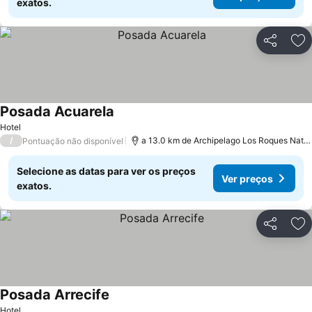
exatos.
Partilhar
Ad
Posada Acuarela
Hotel
/
a 13.0 km de Archipelago Los Roques National Park
Pontuação não disponível
Selecione as datas para ver os preços
Ver preços
exatos.
Partilhar
Ad
Posada Arrecife
Hotel