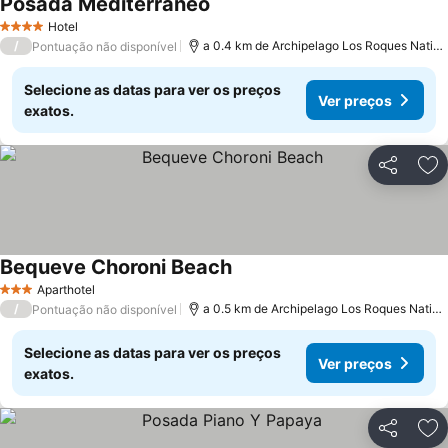
Posada Mediterraneo
Hotel
4 Estrelas
/
a 0.4 km de Archipelago Los Roques National Park
Pontuação não disponível
Selecione as datas para ver os preços
Ver preços
exatos.
Partilhar
Ad
Bequeve Choroni Beach
Aparthotel
3 Estrelas
/
a 0.5 km de Archipelago Los Roques National Park
Pontuação não disponível
Selecione as datas para ver os preços
Ver preços
exatos.
Partilhar
Ad