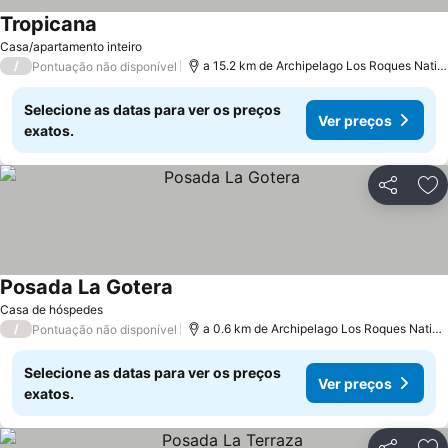
Tropicana
Casa/apartamento inteiro
/
a 15.2 km de Archipelago Los Roques National Park
Pontuação não disponível
Selecione as datas para ver os preços
Ver preços
exatos.
Partilhar
Ad
Posada La Gotera
Casa de hóspedes
/
a 0.6 km de Archipelago Los Roques National Park
Pontuação não disponível
Selecione as datas para ver os preços
Ver preços
exatos.