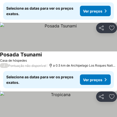
Selecione as datas para ver os preços
Ver preços
exatos.
Partilhar
Ad
Posada Tsunami
Casa de hóspedes
/
a 0.5 km de Archipelago Los Roques National Park
Pontuação não disponível
Selecione as datas para ver os preços
Ver preços
exatos.
Partilhar
Ad