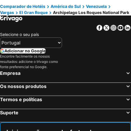
Museo de Bellas Artes
Galería de Arte Nacional
Comparador de Hotéis
América do Sul
Venezuela
Vargas
El Gran Roque
Archipelago Los Roques National Park
Metro
Parque Rómulo Betancourt
Plaza O'Leary
Teresa Carreño
Facebook
Twitter
Insta
Yo
Museo de los Niños
Park del Este Terrarium
Selecione o seu país
Santa Rosalía de Palermo
Playa San Francisquito
Centro Lido
Adicionar no Google
Encontre facilmente os nossos
resultados: adicione o trivago como
fonte preferencial no Google.
Empresa
Os nossos produtos
Termos e políticas
Suporte