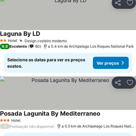
Partilhar
Ad
Laguna By LD
Hotel
Design costeiro moderno
2 Estrelas
9,8
Excelente
80
a 0.4 km de Archipelago Los Roques National Park
Selecione as datas para ver os preços
Ver preços
exatos.
Partilhar
Ad
Posada Lagunita By Mediterraneo
Hotel
3 Estrelas
/
a 0.5 km de Archipelago Los Roques National Park
Pontuação não disponível