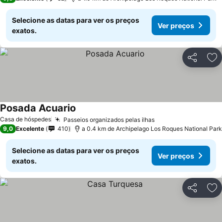
Selecione as datas para ver os preços
Ver preços
exatos.
Partilhar
Ad
Posada Acuario
Casa de hóspedes
Passeios organizados pelas ilhas
9,0
Excelente
410
a 0.4 km de Archipelago Los Roques National Park
Selecione as datas para ver os preços
Ver preços
exatos.
Partilhar
Ad