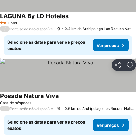
LAGUNA By LD Hoteles
Hotel
2 Estrelas
/
a 0.4 km de Archipelago Los Roques National Park
Pontuação não disponível
Selecione as datas para ver os preços
Ver preços
exatos.
Partilhar
Ad
Posada Natura Viva
Casa de hóspedes
/
a 0.6 km de Archipelago Los Roques National Park
Pontuação não disponível
Selecione as datas para ver os preços
Ver preços
exatos.