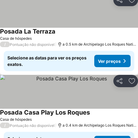
Partilhar
Ad
Posada La Terraza
Casa de hóspedes
/
a 0.5 km de Archipelago Los Roques National Park
Pontuação não disponível
Selecione as datas para ver os preços
Ver preços
exatos.
Partilhar
Ad
Posada Casa Play Los Roques
Casa de hóspedes
/
a 0.4 km de Archipelago Los Roques National Park
Pontuação não disponível