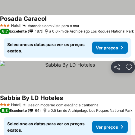
Posada Caracol
Hotel
Varandas com vista para o mar
3 Estrelas
8,7
Excelente
187
a 0.6 km de Archipelago Los Roques National Park
Selecione as datas para ver os preços
Ver preços
exatos.
Partilhar
Ad
Sabbia By LD Hoteles
Hotel
Design moderno com elegância caribenha
3 Estrelas
9,8
Excelente
64
a 0.5 km de Archipelago Los Roques National Park
Selecione as datas para ver os preços
Ver preços
exatos.