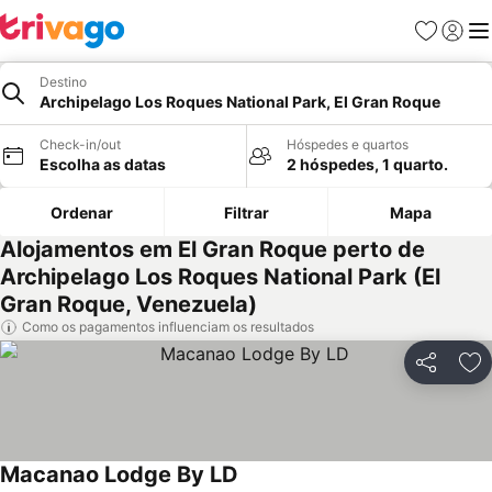
Favoritos
Iniciar
Me
Destino
Archipelago Los Roques National Park, El Gran Roque
Check-in/out
Hóspedes e quartos
Escolha as datas
2 hóspedes, 1 quarto.
Ordenar
Filtrar
Mapa
Alojamentos em El Gran Roque perto de
Archipelago Los Roques National Park (El
Gran Roque, Venezuela)
Como os pagamentos influenciam os resultados
Partilhar
Ad
Macanao Lodge By LD