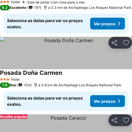
Hotel
Sala de jantar com vista para o mar
3 Estrelas
9,2
Excelente
197
a 0.3 km de Archipelago Los Roques National Park
Selecione as datas para ver os preços
Ver preços
exatos.
Partilhar
Ad
Posada Doña Carmen
Hotel
3 Estrelas
7,8
Boa
104
a 0.6 km de Archipelago Los Roques National Park
Selecione as datas para ver os preços
Ver preços
exatos.
Escolha popular
Partilhar
Ad