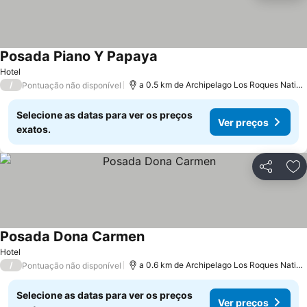
Posada Piano Y Papaya
Hotel
/
a 0.5 km de Archipelago Los Roques National Park
Pontuação não disponível
Selecione as datas para ver os preços
Ver preços
exatos.
Partilhar
Ad
Posada Dona Carmen
Hotel
/
a 0.6 km de Archipelago Los Roques National Park
Pontuação não disponível
Selecione as datas para ver os preços
Ver preços